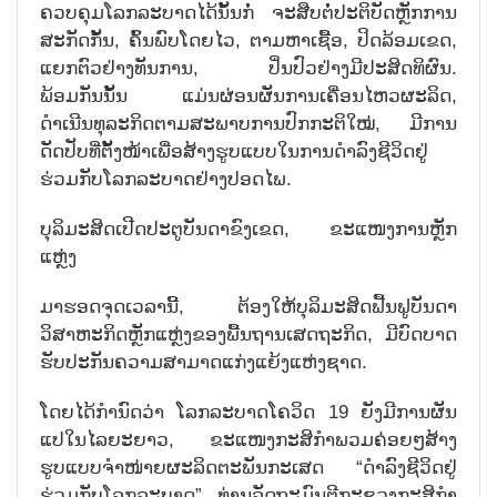
ຄວບຄຸມໂລກລະບາດໄດ້ນັ້ນກໍ່ ຈະສືບຕໍ່ປະຕິບັດຫຼັກການ
ສະກັດກັ້ນ, ຄົ້ນພົບໂດຍໄວ, ຕາມຫາເຊື້ອ, ປິດລ້ອມເຂດ,
ແຍກຕົວຢ່າງທັນການ, ປິ່ນປົວຢ່າງມີປະສິດທິຜົນ.
ພ້ອມກັນນັ້ນ ແມ່ນຜ່ອນຜັນການເຄື່ອນໄຫວຜະລິດ,
ດຳເນີນທຸລະກິດຕາມສະພາບການປົກກະຕິໃໝ່, ມີການ
ດັດປັບທີ່ຕັ້ງໜ້າເພື່ອສ້າງຮູບແບບໃນການດຳລົງຊີວິດຢູ່
ຮ່ວມກັບໂລກລະບາດຢ່າງປອດໄພ.
ບຸ
ລິ
ມະ
ສິດ
ເປີດ
ປະ
ຕູ
ບັນ
ດາ
ຂົງ
ເຂດ
,
ຂະ
ແໜງ
ການຫຼັກ
ແຫຼ່ງ
ມາຮອດຈຸດເວລານີ້, ຕ້ອງໃຫ້ບຸລິມະສິດຟື້ນຟູບັນດາ
ວິສາຫະກິດຫຼັກແຫຼ່ງຂອງພື້ນຖານເສດຖະກິດ, ມີບົດບາດ
ຮັບປະກັນຄວາມສາມາດແກ່ງແຍ້ງແຫ່ງຊາດ.
ໂດຍໄດ້ກຳນົດວ່າ ໂລກລະບາດໂຄວິດ 19 ຍັງມີການຜັນ
ແປໃນໄລຍະຍາວ, ຂະແໜງກະສິກຳພວມຄ່ອຍໆສ້າງ
ຮູບແບບຈຳໜ່າຍຜະລິດຕະພັນກະເສດ “ດຳລົງຊີວິດຢູ່
ຮ່ວມກັບໂລກລະບາດ”. ທ່ານລັດຖະມົນຕີກະຊວງກະສິກຳ