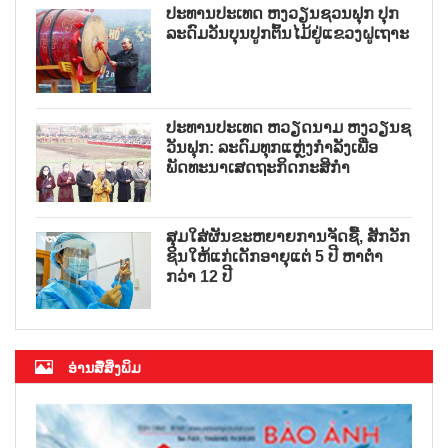
ປະທານປະເທດ ຫງວຽນຊວນຟຸກ ປຸກ
ລະດົມວັນບຸນປູກຕົ້ນໄມ້ຢູ່ແຂວງຝູເຖາະ
ປະທານປະເທດ ຫວຽດນາມ ຫງວຽນຊ
ວັນຟຸກ: ລະດົມທຸກແຫຼ່ງກຳລັງເພື່ອ
ພັດທະນາເສດຖະກິດກະສິກຳ
ສຸມໃສ່ຜັນຂະຫຍາຍການຈັດຊື້, ສັກວັກ
ຊິນໃຫ້ແກ່ເດັກອາຍຸແຕ່ 5 ປີ ຫາຕ່ຳ
ກວ່າ 12 ປີ
ອ່ານສື່ສິ່ງພິມ