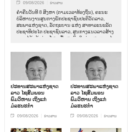
09/08/2026
ຂ່າວສານ
ຄ່ຳຄືນວັນທີ 8 ສິງຫາ (ຕາມເວລາທ້ອງຖິ່ນ), ຄະນະ
ບໍລິຫານງານສູນກາງພັກປະຊາຊົນປະຕິວັດລາວ,
ສະພາແຫ່ງຊາດ, ລັດຖະບານ ແຫ່ງ ສາທາລະນະລັດ
ປະຊາທິປະໄຕ ປະຊາຊົນລາວ, ສູນກາງແນວລາວສ້າງ
ຊາດ ໄດ້ແຈ້ງຂ່າວໂສກເສົ້າສະຫຼົດໃຈວ່າ: ສະຫາຍ ໄຊ
ສົມພອນ ພົມວິຫານ, ປະທານສະພາແຫ່ງຊາດລາວ
ໄດ້ເຖິງແກ່ມໍລະນະກຳ ໃນອາຍຸ 70 ປີ, ຫຼັງຈາກປ່ວຍ
ຮ້າຍແຮງມາເປັນໄລຍະໜຶ່ງ.
ປະທານສະພາແຫ່ງຊາດ
ປະທານສະພາແຫ່ງຊາດ
ລາວ ໄຊສົມພອນ
ລາວ ໄຊສົມພອນ
ພົມວິຫານ ເຖິງແກ່
ພົມວິຫານ ເຖິງແກ່
ມໍລະນະກຳ
ມໍລະນະກຳ
09/08/2026
09/08/2026
ຂ່າວສານ
ຂ່າວສານ