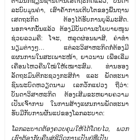
ຕາມນັກຊ່ຽນຊານດ້ານເສດຖະກິດແລ້ວ, ບັນດາ
ລະບົບມູນຄ່າ, ເສົາຄ້ຳການເຕີບໂຕຂອງພື້ນຖານ
ເສດຖະກິດ ຕ້ອງໄດ້ຮັບການບຸລິມະສິດ.
ນອກຈາກນັ້ນແລ້ວ ຕ້ອງມີບັນດານະໂຍບາຍໜູນ
ຊ່ວຍລວມຄື: ໂຈະ, ຫລຸດຜ່ອນພາສີ, ຄ່າທຳ
ນຽມຕ່າງໆ… ແຕ່ລະວິສາຫະກິດກໍ່ຕ້ອງມີ
ແຜນການໃນສະເພາະໜ້າ, ຍາວນານ ເພື່ອເລີ່ມ
ເຄື່ອນໄຫວຄືນໃໝ່ໃຫ້ເໝາະສົມ. ທ່ານຮອງ
ລັດຖະມົນຕີກະຊວງກະສິກຳ ແລະ ພັດທະນາ
ຊົນນະບົດຫວຽດນາມ ເລກວັກແຢວງ ຖືວ່າ:
ບັນດາວິສາຫະກິດ ຕ້ອງເສີມຂະຫຍາຍຄວາມ
ເປັນເຈົ້າການ ໃນການສ້າງແຜນການພັດທະນາ
ຮັບມືກັບການຜັນແປຂອງໂລກລະບາດ:
ໂລກ
ລະ
ບາດ
ຕ້ອງຄວບ
ຄຸມ
ໃຫ້ໄດ້ໂດຍ
ໄວ
,
ພວກ
ເຮົາ
ຕ້ອງ
ກັບ
ຄືນ
ສູ່
ຊີ
ວິດ
ການເປັນຢູ່ທີ່ເປັນ