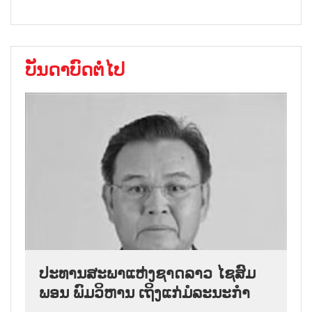
ບັນດາບົດຕໍ່ໄປ
ປະທານສະພາແຫ່ງຊາດລາວ ໄຊສົມ
ພອນ ພົມວິຫານ ເຖິງແກ່ມໍລະນະກຳ