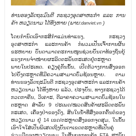
ທ່ານຮອງລັດຖະມົນຕີ ກະຊວງອຸດສາຫະກຳ ແລະ ການ
ຄ້າ ຫວຽດນາມ ໂດ້ທັງຫາຍ (ພາບ:
)
danviet.vn
ໂດຍກຳນົດເອົາກະສິກຳແມ່ນທ່າແຮງ, ກະຊວງ
ອຸດສາຫະກຳ ແລະການຄ້າ ກໍພວມເປັນເຈົ້າການຜັນ
ຂະຫຍາຍ ບັນດາມາດຕະການໜູນຊ່ວຍບັນດາທ້ອງຖິ່ນຍູ້
ແຮງການຈຳໜ່າຍຜະລິດຕະພັນກະເສດຢູ່ຕະຫຼາດ
ພາຍໃນປະເທດ. ຄຽງຄູ່ກັນນັ້ນ, ເປີດກ້ວາງການສົ່ງອອກ
ໄປຍັງຕະຫຼາດທີ່ມີຄວາມສາມາດບົ່ມຊ້ອນຫຼາຍ. ຕາມ
ທ່ານຮອງລັດຖະມົນຕີ ກະຊວງອຸດສາຫະກຳ ແລະການຄ້າ
ຫວຽດນາມ ໂດ້ທັງຫາຍ ແລ້ວ, ປະຈຸບັນ, ທາງກະຊວງໄດ້
ກວດກາຄືນ, ວິເຄາະ, ຕີລາຄາຄວາມສາມາດບົ່ມຊ້ອນໃນ
ຕະຫຼາດ ສຳລັບ 9 ປະເພດ/ໝວດສິນຄ້າຜະລິດຕະພັນ
ກະເສດ, ເຄື່ອງປ່າຂອງດົງ, ສິນໃນນ້ຳທີ່ສົ່ງອອກຕົ້ນຕໍຂອງ
ຫວຽດນາມ ຢູ່ 14 ເຂດ/ຕະຫຼາດສົ່ງອອກຈຸດສຸມ, ໃນນັ້ນ
ເອົາໃຈໃສ່ເປັນພິເສດເຖິງບັນດາເຂດຕະຫຼາດທີ່ເປັນຄູ່
ຮ່ວມມືຂອງຫວຽດນາມ ໃນສັນຍາການຄ້າ FTA ສະບັບ