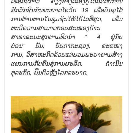
ເທື່ອລະກ້າວ. ຄຽງຂ້າງເລື່ອງຍູ້ໄວລະດັບການ
ສັກວັກຊິນກັນພະຍາດໂຄວິດ 19 ເພື່ອບັນລຸໄດ້
ການຕ້ານທານໃນຊຸມຊົນໃຫ້ໄດ້ໄວທີ່ສຸດ, ເພີ່ມ
ທະວີຄວາມສາມາດຕອບສະໜອງດ້ານ
ສາທາລະນະສຸກຕາມທິດນຳ “ 4 ຢູ່ກັບ
ບ່ອນ" ນັ້ນ, ບັນດາກະຊວງ, ຂະແໜງ
ການ, ວິສາຫະກິດລ້ວນແຕ່ພວມພະຍາຍາມສ້າງ
ແຜນການກັບຄືນສູ່ການຜະລິດ, ດຳເນີນ
ທຸລະກິດ, ຟື້ນຕົວຫຼັງໂລກລະບາດ.