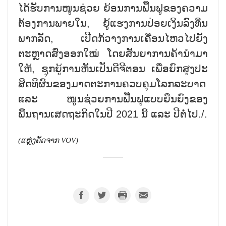
ໄດ້ຮັບການໜູນຊ່ວຍ ຍ້ອນການຟື້ນຟູຂອງຄວາມ
ຕ້ອງການພາຍໃນ, ຍູ້ແຮງການປ່ອຍເງິນລົງທຶນ
ພາກລັດ, ເປີດກ້ວາງການເຄື່ອນໄຫວໄປຍັງ
ຕະຫຼາດສົ່ງອອກໃໝ່ ໂດຍສັນຍາການຄ້ານຳມາ
ໃຫ້, ຊຸກຍູ້ການຫັນເປັນດີຈີຕອນ ເພື່ອຍົກສູງປະ
ສິດທິຜົນຂອງມາດຕະການຄວບຄຸມໂລກລະບາດ
ແລະ ໜູນຊ່ວຍການຟື້ນຟູແບບຍືນຍົງຂອງ
ພື້ນຖານເສດຖະກິດໃນປີ 2021 ນີ້ ແລະ ປີຕໍ່ໄປ./.
(ແຫຼ່ງຄັດຈາກ
VOV)