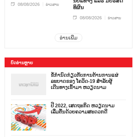
ນັບ​ແທ້​ຈິງ ແລະ ມີ​ປະ​ສິດ​
08/08/2026
ຂ່າວສານ
ທິ​ຜົນ
08/08/2026
ຂ່າວສານ
ອ່ານເພີ່ມ
ບົດອ່ານຫຼາຍ
ຂໍ້ກຳນົດກ່ຽວກັບການຕ້ານການແຜ່
ລະບາດຂອງ ໂຄວິດ-19 ສຳລັບຜູ້
ເດີນທາງເຂົ້າມາ ຫວຽດນາມ
ປີ 2022, ເສດຖະກິດ ຫວຽດນາມ
ເລີ່ມຕົ້ນດ້ວຍຄວາມສະດວກດີ