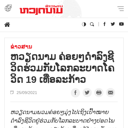
ຂ່າວສານ
ຫວຽດ​ນາມ ​ຄ່ອຍໆດຳ​ລົງ​ຊີ​
ວິດ​ຮ່ວມ​ກັບ​ໂລກ​ລະ​ບາດ​ໂຄ
ວິດ 19 ເທື່ອ​ລະ​ກ້າວ
25/09/2021
ຫວຽດນາມພວມຄ່ອຍໆມຸ່ງໄປເຖິງເປົ້າໝາຍ
ດຳລົງຊີວິດຢູ່ຮ່ວມກັບໂລກລະບາດຢ່າງປອດໄພ