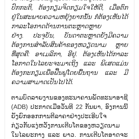
ປົກ
ກະ
ຕິ
,
ຕ້ອງ
ກຽມ
ຈິດ
ກຽມໃຈ
ໃຫ້ດີ
,
ເມື່ອຕົກ
ຢູ່ໃນສະພາບຄວາມ
ຫຍຸ້ງ
ຍາກນັ້ນ ກໍ່
ຕ້ອງເຫັນ
ໄດ້
ກາ
ລະ
ໂອ
ກາດ
ດ້ານ
ການ
ຕະຫຼາດຫຼາຍ
ຢ່າງ
.
ປະ
ຈຸ
ບັນ
,
ບັນ
ດາ
ຕະຫຼາດ
ຍັງ
ມີ
ຄວາມ
ຕ້ອງ
ການ
ສຳ
ລັບ
ສິນ
ຄ້າ
ຂອງ
ຫວຽດ
ນາມ
ຫຼາຍ
ທີ່
ສຸດຄື
:
ອາ
ເມ
ລິ
ກາ
,
ອີ
ຢູ
.
ຕ້ອງ
ເຫັນ
ໄດ້
ກາ
ລະ
ໂອ
ກາດ
ໃນ
ໄລ
ຍະ
ຈະ
ມາ
ເຖິງ
ແລະ
ພິ
ເສດ
ແມ່ນ
ຕ້ອງ
ກະ
ກຽມ
ເພື່ອ
ຟື້ນ
ຟູ
ໂດຍ
ພື້ນ
ຖານ
ແລະ
ມ
ຄວາມ
ສາ
ມາດ
ເປັນ
ໄປໄດ້
.
ຕາມບົດລາຍງານຂອງທະນາຄານພັດທະນາອາຊີ
(ADB) ປະກາດເມື່ອວັນທີ 22 ກັນຍາ, ອົງການນີ້
ຍັງຍົກອອກການຕີລາຄາຢ່າງປະເອີບໃຈ
ກ່ຽວກັບແງ່ຫວັງການເຕີບໂຕຂອງຫວຽດນາມ
ໃນໄລຍະກາງ ແລະ ຍາວ. ການເຕີບໂຕອາດຈະ