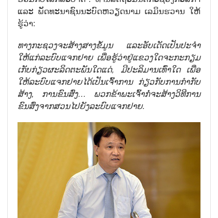
ແລະ ພັດທະນາຊົນນະບົດຫວຽດນາມ ເລມິນຮວານ ໃຫ້
ຮູ້ວ່າ:
ທາງ
ກະ
ຊວງ
ຈະ
ສ້າງ
ສາງ
ຂໍ້
ມູນ ແລະອັບ
ເດັດ
ເປັນ
ປະ
ຈຳ
ໃຫ້
ແກ່
ລະ
ບົ
ບ
ແຈກ
ຢາຍ
ເພື່ອ
ຮູ້
ວ່າ
ຢູ່
ແຂວງ
ໃດ
ຈະ
ກະ
ກຽມ
ເກັບ
ກ່ຽວຜະ
ລິດ
ຕະ
ພັນ
ໃດ
ແດ່
,
ມີ
ປະ
ລິ
ມານ
ເທົ່າ
ໃດ
ເພື່ອ
ໃຫ້ລະ
ບົບ
ແຈກ
ຢາຍ
ໄດ້ເປັນ
ເຈົ້າ
ການ
ກ່ຽວກັບການກຳກັບ
ສ້າງ
,
ການ
ຂົນ
ສົ່ງ
…
ພວກ
ຂ້າ
ພະ
ເຈົ້າ
ກໍ່
ຈະ
ສ້າງວິ
ທີ
ການ
ຂົນ
ສົ່ງ
ຈາກ
ສວນ
ໄປ
ຍັງ
ລະ
ບົບ
ແຈກ
ຢາຍ
.