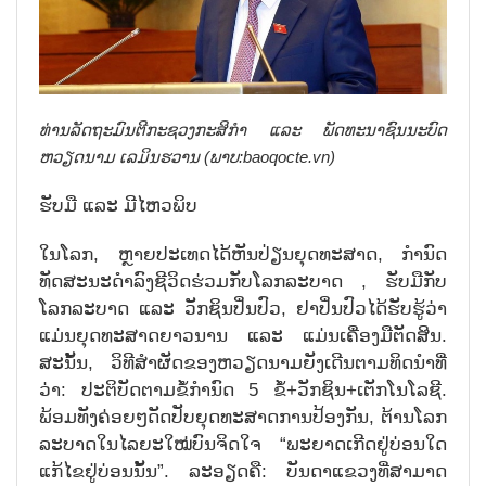
ທ່ານລັດຖະມົນຕີກະຊວງກະສິກຳ ແລະ ພັດທະນາຊົນນະບົດ
ຫວຽດນາມ ເລມິນຮວານ (ພາບ:baoqocte.vn)
ຮັບ
ມື
ແລະ
ມີ
ໄຫວ
ພິບ
ໃນໂລກ, ຫຼາຍປະເທດໄດ້ຫັນປ່ຽນຍຸດທະສາດ, ກຳນົດ
ທັດສະນະດຳລົງຊີວິດຮ່ວມກັບໂລກລະບາດ , ຮັບມືກັບ
ໂລກລະບາດ ແລະ ວັກຊິນປິ່ນປົວ, ຢາປິ່ນປົວໄດ້ຮັບຮູ້ວ່າ
ແມ່ນຍຸດທະສາດຍາວນານ ແລະ ແມ່ນເຄື່ອງມືຕັດສິນ.
ສະນັ້ນ, ວິທີສຳຜັດຂອງຫວຽດນາມຍັງເດີນຕາມທິດນຳທີ່
ວ່າ: ປະຕິບັດຕາມຂໍ້ກຳນົດ 5 ຂໍ້+ວັກຊິນ+ເຕັກໂນໂລຊີ.
ພ້ອມທັງຄ່ອຍໆດັດປັບຍຸດທະສາດການປ້ອງກັນ, ຕ້ານໂລກ
ລະບາດໃນໄລຍະໃໝ່ບົນຈິດໃຈ “ພະຍາດເກີດຢູ່ບ່ອນໃດ
ແກ້ໄຂຢູ່ບ່ອນນັ້ນ”. ລະອຽດຄື: ບັນດາແຂວງທີ່ສາມາດ