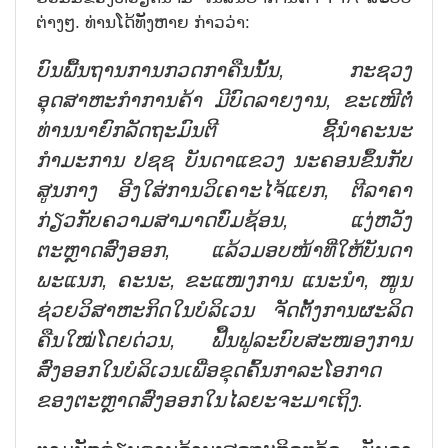
ຕ່າງໆ. ທ່ານໂດ້ທັງຫາຍ ກ່າວວ່າ:
ບົນ
ພື້ນ
ຖານ
ການກວດ
ກາ
ຄືນນັ້ນ
,
ກະ
ຊວງ
ອຸດ
ສາ
ຫະ
ກຳ
ການ
ຄ້າ
ມີ
ບົດ
ລາຍ
ງານ
,
ຂະ
ເໜີ
ຕໍ່
ທ່ານ
ນາ
ຍົກ
ລັດ
ຖະ
ມົນ
ຕີ
ຊີ້
ນຳ
ຄະ
ນະ
ກຳ
ມະ
ການ
ປ
ຊ
ຊ
ບັນ
ດາ
ແຂວງ
ນະ
ຄອນ
ຂຶ້ນ
ກັບ
ສູນ
ກາງ
ອີງ
ໃສ່ການ
ວິເຄາະໄຈ້ແຍກ
,
ຕີ
ລາ
ຄາ
ກ່ຽວ
ກັບ
ຄວາມ
ສາ
ມາດ
ບົ່ມ
ຊ້ອນ
,
ແງ່
ຫວັງ
ຕະຫຼາດ
ສົ່ງ
ອອກ
,
ແລ້ວມອບ
ໜ້າ
ທີ່
ໃຫ້
ບັນ
ດາ
ພະ
ແນກ
,
ຄະ
ນະ
,
ຂະ
ແໜງ
ການ
ແນະ
ນຳ
,
ໜູນ
ຊ່ວຍ
ວິ
ສາ
ຫະ
ກິດ
ໃນ
ບໍ
ລິ
ເວນ
ຈັດ
ຕັ້ງ
ການ
ຜະ
ລິດ
ຄືນ
ໃໝ່
ໂດຍ
ດ່ວນ
,
ຟື້ນ
ຟູ
ລະ
ບົບ
ສະ
ໜອງ
ການ
ສົ່ງອອກໃນ
ບໍ
ລິ
ເວນ
ເພື່ອ
ຂຸດ
ຄົ້ນ
ກາ
ລະ
ໂອ
ກາດ
ຂອງ
ຕະຫຼາດ
ສົ່ງ
ອອກໃນ
ໄລ
ຍະ
ຈະ
ມາ
ເຖິງ
.