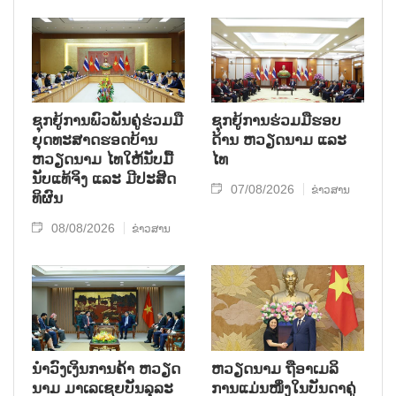
ຊຸກ​ຍູ້​ການ​ພົວ​ພັນ​ຄູ່​ຮ່ວມ​ມື​
ຊຸກຍູ້ການຮ່ວມມືຮອບ
ຍຸດ​ທະ​ສາດ​ຮອດ​ບ້ານ
ດ້ານ ຫວຽດນາມ ແລະ
ຫວຽດ​ນາມ ໄທ​ໃຫ້​ນັບ​ມື້​
ໄທ
ນັບ​ແທ້​ຈິງ ແລະ ມີ​ປະ​ສິດ​
07/08/2026
ຂ່າວສານ
ທິ​ຜົນ
08/08/2026
ຂ່າວສານ
ນຳ​ວົງ​ເງິນ​ການ​ຄ້າ ຫວຽດ​
ຫ​ວຽດ​ນາມ ຖື​ອາ​ເມ​ລິ​
ນາມ ມາ​ເລ​ເຊຍ​ບັນ​ລຸ​ລະ​
ການ​ແມ່ນ​ໜຶ່ງ​ໃນ​ບັນ​ດາ​ຄູ່​