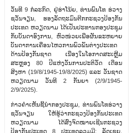
ວັນທີ 9 ກໍລະກົດ, ຢູ່ຮ່າໂນ້ຍ, ທ່ານພົນໂທ ຮ່ວາງ
ຊວັນຈຽນ, ຮອງລັດຖະມົນຕີກກະຊວງປ້ອງກັນ
ປະເທດ ຫວຽດນາມ ໄດ້ເປັນປະທານກອງປະຊຸມ
ກັບບັນດາອົງການ, ຫົວໜ່ວຍເພື່ອຜັນຂະຫຍາຍ
ບັນດາການເຄື່ອນໄຫວການພົວພັນຕ່າງປະເທດ
ດ້ານປ້ອງກັນຊາດ ເນື່ອງໃນໂອກາດສະເຫຼີມ
ສະຫຼອງ 80 ປີແຫ່ງວັນການປະຕິວັດ ເດືອນ
ສິງຫາ (19/8/1945-19/8/2025) ແລະ ວັນຊາດ
ຫວຽດນາມ ວັນທີ 2 ກັນຍາ (2/9/1945-
2/9/2025).
ກ່າວຄຳເຫັນຊີ້ນຳກອງປະຊຸມ, ທ່ານພົນໂທຮ່ວາງ
ຊວັນຈຽນ ໃຫ້ຮູ້ວ່າກະຊວງປ້ອງກັນປະເທດ
ຫວຽດນາມ ໄດ້ສົ່ງຈົດໝາຍເຊີນກະຊວງ
ປ້ອງກັນປະເທດ 8 ປະເທດລວມມີ: ລັດເຊຍ,