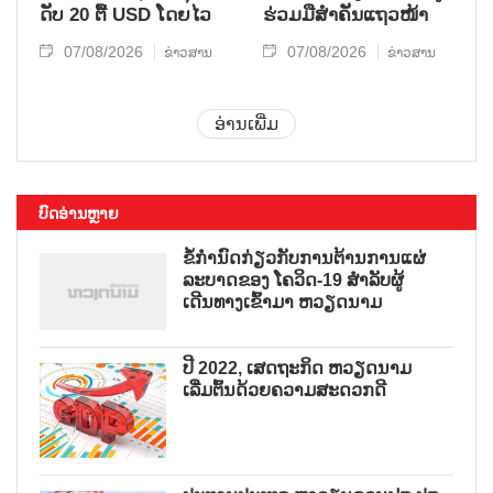
ດັບ 20 ຕື້ USD ໂດຍ​ໄວ
ຮ່ວມ​ມື​ສຳ​ຄັນ​ແຖວ​ໜ້າ
07/08/2026
07/08/2026
ຂ່າວສານ
ຂ່າວສານ
ອ່ານເພີ່ມ
ບົດອ່ານຫຼາຍ
ຂໍ້ກຳນົດກ່ຽວກັບການຕ້ານການແຜ່
ລະບາດຂອງ ໂຄວິດ-19 ສຳລັບຜູ້
ເດີນທາງເຂົ້າມາ ຫວຽດນາມ
ປີ 2022, ເສດຖະກິດ ຫວຽດນາມ
ເລີ່ມຕົ້ນດ້ວຍຄວາມສະດວກດີ