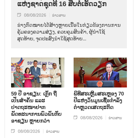
ແຫ່ງຊາດຊຸດທີ 16 ສືບຕໍ່ເຮັດວຽກ
08/08/2026
ຂ່າວສານ
ຮ່າງກົດໝາຍໄດ້ສ້າງຫຼາຍເນື້ອໃນກ່ຽວຂ້ອງການການ
ຄຸ້ມຄອງຄວາມສ່ຽງ, ຄວບຄຸມສິນຄ້າ, ຜູ້ນຳໃຊ້
ສຸດທ້າຍ, ຈຸດປະສົງນຳໃຊ້ສຸດທ້າຍ...
59 ປີ ອາຊຽນ: ເກຼັກ ຖື
ພິທີສະເຫຼີມສະເຫຼອງ 70
ເປັນສຳຄັນ ແລະ
ປີແຫ່ງວັນມູນເຊື້ອກຳລັງ
ປາດຖະໜາຢາກ
ຕຳຫຼວດເສດຖະກິດ
ພັດທະນາການພົວພັນກັບ
08/08/2026
ຂ່າວສານ
ອາຊຽນ ຫຼາຍກວ່າ
08/08/2026
ຂ່າວສານ