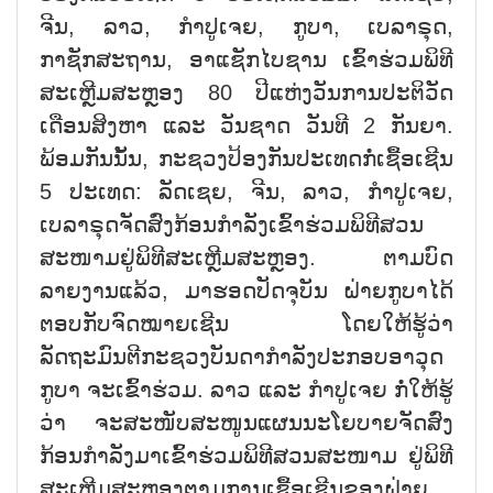
ຈີນ, ລາວ, ກຳປູເຈຍ, ກູບາ, ເບລາຣຸດ,
ກາຊັກສະຖານ, ອາແຊັກໄບຊານ ເຂົ້າຮ່ວມພິທີ
ສະເຫຼີມສະຫຼອງ 80 ປີແຫ່ງວັນການປະຕິວັດ
ເດືອນສິງຫາ ແລະ ວັນຊາດ ວັນທີ 2 ກັນຍາ.
ພ້ອມກັນນັ້ນ, ກະຊວງປ້ອງກັນປະເທດກໍ່ເຊື້ອເຊີນ
5 ປະເທດ: ລັດເຊຍ, ຈີນ, ລາວ, ກຳປູເຈຍ,
ເບລາຣຸດຈັດສົ່ງກ້ອນກຳລັງເຂົ້າຮ່ວມພິທີສວນ
ສະໜາມຢູ່ພິທີສະເຫຼີມສະຫຼອງ. ຕາມບົດ
ລາຍງານແລ້ວ, ມາຮອດປັດຈຸບັນ ຝ່າຍກູບາໄດ້
ຕອບກັບຈົດໝາຍເຊີນ ໂດຍໃຫ້ຮູ້ວ່າ
ລັດຖະມົນຕີກະຊວງບັນດາກຳລັງປະກອບອາວຸດ
ກູບາ ຈະເຂົ້າຮ່ວມ. ລາວ ແລະ ກຳປູເຈຍ ກໍ່ໃຫ້ຮູ້
ວ່າ ຈະສະໜັບສະໜູນແຜນນະໂຍບາຍຈັດສົ່ງ
ກ້ອນກຳລັງມາເຂົ້າຮ່ວມພິທີສວນສະໜາມ ຢູ່ພິທີ
ສະເຫຼີມສະຫຼອງຕາມການເຊື້ອເຊີນຂອງຝ່າຍ