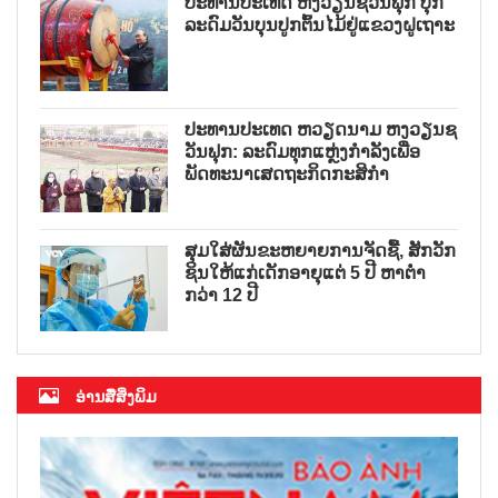
ປະທານປະເທດ ຫງວຽນຊວນຟຸກ ປຸກ
ລະດົມວັນບຸນປູກຕົ້ນໄມ້ຢູ່ແຂວງຝູເຖາະ
ປະທານປະເທດ ຫວຽດນາມ ຫງວຽນຊ
ວັນຟຸກ: ລະດົມທຸກແຫຼ່ງກຳລັງເພື່ອ
ພັດທະນາເສດຖະກິດກະສິກຳ
ສຸມໃສ່ຜັນຂະຫຍາຍການຈັດຊື້, ສັກວັກ
ຊິນໃຫ້ແກ່ເດັກອາຍຸແຕ່ 5 ປີ ຫາຕ່ຳ
ກວ່າ 12 ປີ
ອ່ານສື່ສິ່ງພິມ