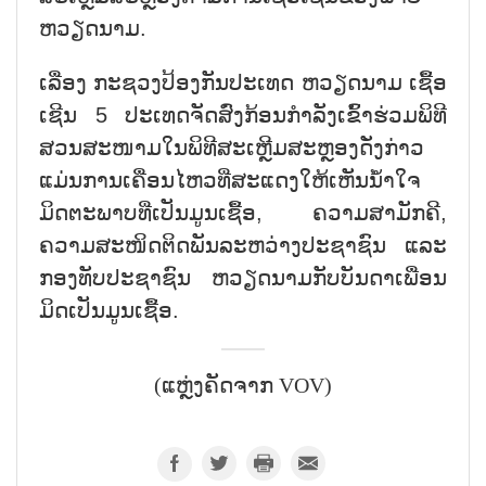
ຫວຽດນາມ.
ເລື່ອງ ກະຊວງປ້ອງກັນປະເທດ ຫວຽດນາມ ເຊື້ອ
ເຊີນ 5 ປະເທດຈັດສົ່ງກ້ອນກຳລັງເຂົ້າຮ່ວມພິທີ
ສວນສະໜາມໃນພິທີສະເຫຼີມສະຫຼອງດັ່ງກ່າວ
ແມ່ນການເຄື່ອນໄຫວທີ່ສະແດງໃຫ້ເຫັນນ້ຳໃຈ
ມິດຕະພາບທີ່ເປັນມູນເຊື້ອ, ຄວາມສາມັກຄີ,
ຄວາມສະໜິດຕິດພັນລະຫວ່າງປະຊາຊົນ ແລະ
ກອງທັບປະຊາຊົນ ຫວຽດນາມກັບບັນດາເພື່ອນ
ມິດເປັນມູນເຊື້ອ.
(ແຫຼ່ງຄັດຈາກ VOV)