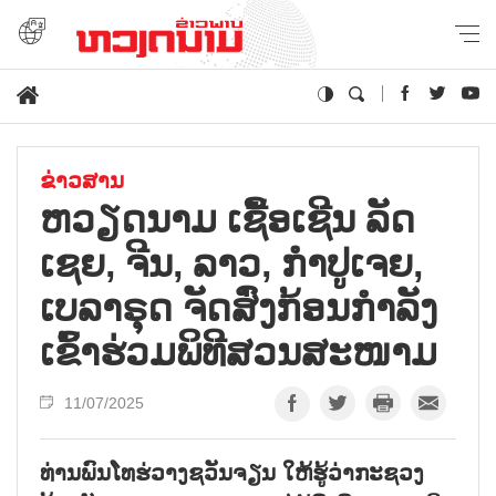
ຂ່າວສານ
ຫວຽດ​ນາມ ເຊື້ອ​ເຊີນ ລັດ​
ເຊຍ, ຈີນ, ລາວ, ກຳ​ປູ​ເຈຍ, ​
ເບ​ລາ​ຣຸດ ຈັດ​ສົ່ງ​ກ້ອນ​ກຳ​ລັງ​
ເຂົ້າ​ຮ່ວມ​​ພິ​ທີ​ສວນ​ສະ​ໜາມ
11/07/2025
ທ່ານພົນໂທຮ່ວາງຊວັນຈຽນ ໃຫ້ຮູ້ວ່າກະຊວງ