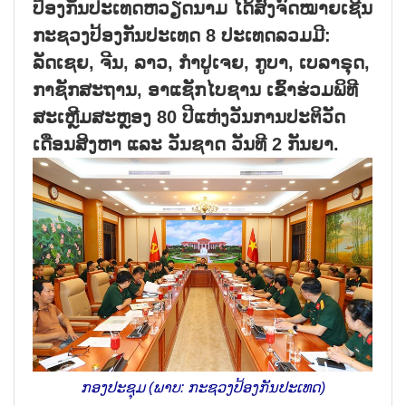
ປ້ອງກັນປະເທດຫວຽດນາມ ໄດ້ສົ່ງຈົດໝາຍເຊີນ
ກະຊວງປ້ອງກັນປະເທດ 8 ປະເທດລວມມີ:
ລັດເຊຍ, ຈີນ, ລາວ, ກຳປູເຈຍ, ກູບາ, ເບລາຣຸດ,
ກາຊັກສະຖານ, ອາແຊັກໄບຊານ ເຂົ້າຮ່ວມພິທີ
ສະເຫຼີມສະຫຼອງ 80 ປີແຫ່ງວັນການປະຕິວັດ
ເດືອນສິງຫາ ແລະ ວັນຊາດ ວັນທີ 2 ກັນຍາ.
ກອງປະຊຸມ (ພາບ: ກະຊວງປ້ອງກັນປະເທດ)