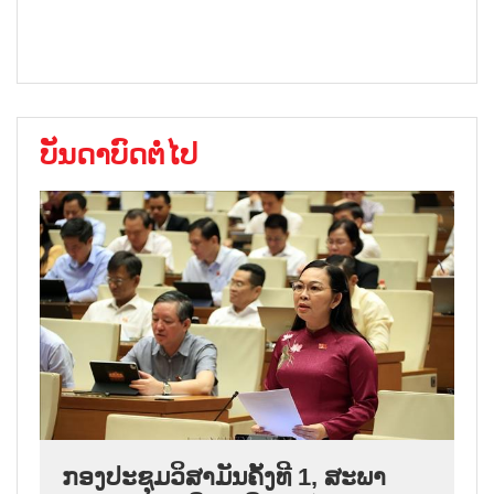
ບັນດາບົດຕໍ່ໄປ
ກອງປະຊຸມວິສາມັນຄັ້ງທີ 1, ສະພາ