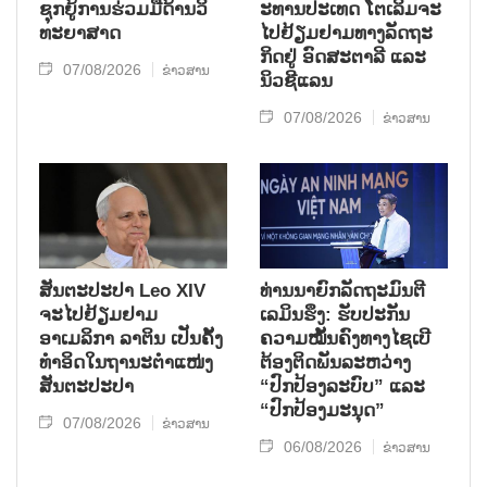
ຊຸກ​ຍູ້​ການ​ຮ່ວມ​ມື​ດ້ານວ​ິ​
ະ​ທານ​ປະ​ເທດ ໂຕ​ເລິມ​ຈະ​
ທະ​ຍາ​ສາດ
ໄປ​ຢ້ຽມ​ຢາມ​ທາງ​ລັດ​ຖະ​
ກິດ​ຢູ່ ອົດ​ສະ​ຕາ​ລີ ແລະ
07/08/2026
ຂ່າວສານ
ນິວ​ຊີ​ແລນ
07/08/2026
ຂ່າວສານ
ສັນຕະປະປາ Leo XIV
ທ່ານນາຍົກລັດຖະມົນຕີ
ຈະໄປຢ້ຽມຢາມ
ເລມິນຮຶງ: ຮັບປະກັນ
ອາເມລິກາ ລາຕິນ ເປັນຄັ້ງ
ຄວາມໝັ້ນຄົງທາງໄຊເບີ
ທຳອິດໃນຖານະຕຳແໜ່ງ
ຕ້ອງຕິດພັນລະຫວ່າງ
ສັນຕະປະປາ
“ປົກປ້ອງລະບົບ” ແລະ
“ປົກປ້ອງມະນຸດ”
07/08/2026
ຂ່າວສານ
06/08/2026
ຂ່າວສານ