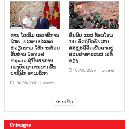
ທ່ານ ໂຕ​ເລິມ ເລ​ຂາ​ທິ​ການ​
ຄົ້ນ​ພົບ ແລະ ທ້ອນ​ໂຮມ
ໃຫຍ່, ປະ​ທານ​ປະ​ເທດ ​
197 ອັດ​ຖິ​ນັກ​ຮົບ​ເສຍ​
ຫວຽດ​ນາມ ໃຫ້​ການ​ຕ້ອນ​
ສະຫຼະ​ຊີ​ວິດ​ເພື່ອ​ຊາດ​ຢູ່​
ຮັບ​ທ່ານ Samuel
ສວນ​ສາ​ທາ​ລະ​ນະ ເລ​ທິ​
Paparo ຜູ້​ບັນ​ຊາ​ການ
ຣຽງ
ກອງ​ບັນ​ຊາ​ການພາກ​ພື້ນ​
06/08/2026
ຂ່າວສານ
ປາ​ຊີ​ຟິກ ອາ​ເມ​ລິ​ກາ
06/08/2026
ຂ່າວສານ
ອ່ານເພີ່ມ
ບົດອ່ານຫຼາຍ