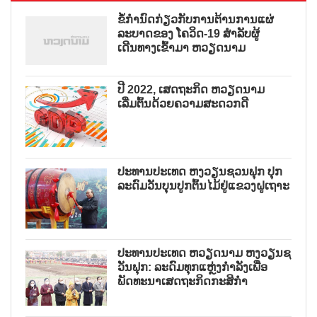
ຂໍ້ກຳນົດກ່ຽວກັບການຕ້ານການແຜ່
ລະບາດຂອງ ໂຄວິດ-19 ສຳລັບຜູ້
ເດີນທາງເຂົ້າມາ ຫວຽດນາມ
ປີ 2022, ເສດຖະກິດ ຫວຽດນາມ
ເລີ່ມຕົ້ນດ້ວຍຄວາມສະດວກດີ
ປະທານປະເທດ ຫງວຽນຊວນຟຸກ ປຸກ
ລະດົມວັນບຸນປູກຕົ້ນໄມ້ຢູ່ແຂວງຝູເຖາະ
ປະທານປະເທດ ຫວຽດນາມ ຫງວຽນຊ
ວັນຟຸກ: ລະດົມທຸກແຫຼ່ງກຳລັງເພື່ອ
ພັດທະນາເສດຖະກິດກະສິກຳ