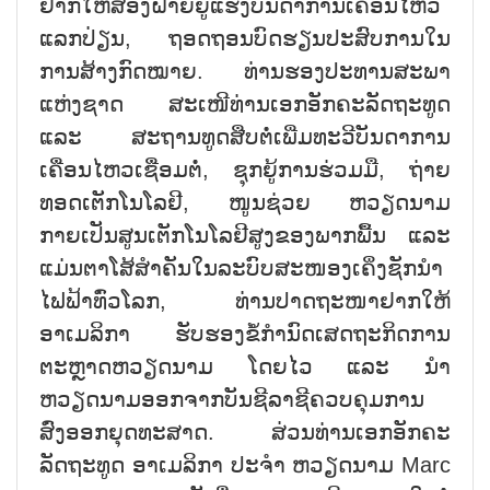
ຢາກໃຫ້ສອງຝ່າຍຍູ້ແຮງບັນດາການເຄື່ອນໄຫວ
ແລກປ່ຽນ, ຖອດຖອນບົດຮຽນປະສົບການໃນ
ການສ້າງກົດໝາຍ. ທ່ານຮອງປະທານສະພາ
ແຫ່ງຊາດ ສະເໜີທ່ານເອກອັກຄະລັດຖະທູດ
ແລະ ສະຖານທູດສືບຕໍ່ເພີ່ມທະວີບັນດາການ
ເຄື່ອນໄຫວເຊື່ອມຕໍ່, ຊຸກຍູ້ການຮ່ວມມື, ຖ່າຍ
ທອດເຕັກໂນໂລຢີ, ໜູນຊ່ວຍ ຫວຽດນາມ
ກາຍເປັນສູນເຕັກໂນໂລຢີສູງຂອງພາກພື້ນ ແລະ
ແມ່ນຕາໂສ້ສຳຄັນໃນລະບົບສະໜອງເຄິ່ງຊັກນຳ
ໄຟຟ້າທົ່ວໂລກ, ທ່ານປາດຖະໜາຢາກໃຫ້
ອາເມລິກາ ຮັບຮອງຂໍ້ກຳນົດເສດຖະກິດການ
ຕະຫຼາດຫວຽດນາມ ໂດຍໄວ ແລະ ນຳ
ຫວຽດນາມອອກຈາກບັນຊີລາຊີຄວບຄຸມການ
ສົ່ງອອກຍຸດທະສາດ. ສ່ວນທ່ານເອກອັກຄະ
ລັດຖະທູດ ອາເມລິກາ ປະຈຳ ຫວຽດນາມ Marc