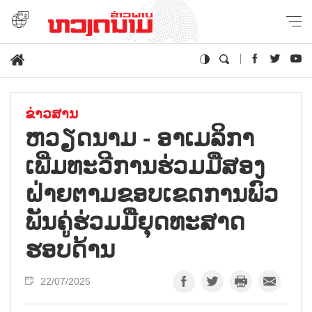
ຂ່າວສານ
ຫວຽດ​ນາມ - ອາ​ເມ​ລິ​ກາ
ເພີ່ມ​ທະ​ວີ​ການ​ຮ່ວມ​ມື​ສອ​ງ​
ຝ່າຍ​ຕາມ​ຂອບ​ເຂດ​ການ​ພົວ​
ພັນ​ຄູ່​ຮ່ວ​ມ​ມື​ຍຸດ​ທະ​ສາດ​
ຮອບ​ດ້ານ
22/07/2025