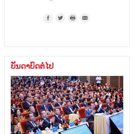
ບັນດາບົດຕໍ່ໄປ