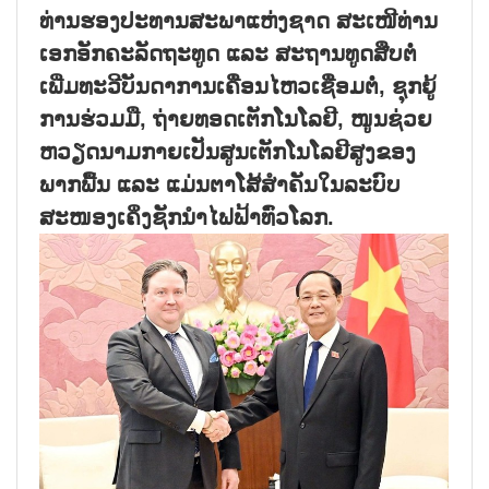
ທ່ານຮອງປະທານສະພາແຫ່ງຊາດ ສະເໜີທ່ານ
ເອກອັກຄະລັດຖະທູດ ແລະ ສະຖານທູດສືບຕໍ່
ເພີ່ມທະວີບັນດາການເຄື່ອນໄຫວເຊື່ອມຕໍ່, ຊຸກຍູ້
ການຮ່ວມມື, ຖ່າຍທອດເຕັກໂນໂລຢີ, ໜູນຊ່ວຍ
ຫວຽດນາມກາຍເປັນສູນເຕັກໂນໂລຢີສູງຂອງ
ພາກພື້ນ ແລະ ແມ່ນຕາໂສ້ສຳຄັນໃນລະບົບ
ສະໜອງເຄິ່ງຊັກນຳໄຟຟ້າທົ່ວໂລກ.