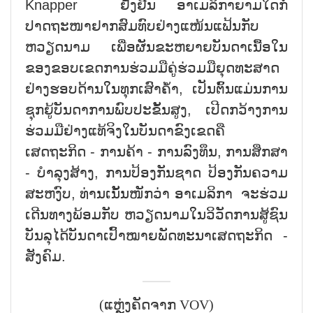
Knapper ຢັ້ງຢືນ ອາເມລິກາຍາມໃດກໍ່
ປາດຖະໜາຢາກສົມທົບຢ່າງແໜ້ນແຟ້ນກັບ
ຫວຽດນາມ ເພື່ອຜັນຂະຫຍາຍບັນດາເນື້ອໃນ
ຂອງຂອບເຂດການຮ່ວມມືຄູ່ຮ່ວມມືຍຸດທະສາດ
ຢ່າງຮອບດ້ານໃນທຸກເສົາຄ້ຳ, ເປັນຕົ້ນແມ່ນການ
ຊຸກຍູ້ບັນດາການພົບປະຂັ້ນສູງ, ເປີດກວ້າງການ
ຮ່ວມມືຢ່າງແທ້ຈິງໃນບັນດາຂົງເຂດຄື
ເສດຖະກິດ - ການຄ້າ - ການລົງທຶນ, ການສຶກສາ
- ບຳລຸງສ້າງ, ການປ້ອງກັນຊາດ ປ້ອງກັນຄວາມ
ສະຫງົບ, ທ່ານເນັ້ນໜັກວ່າ ອາເມລິກາ ຈະຮ່ວມ
ເດີນທາງພ້ອມກັບ ຫວຽດນາມໃນວິວັດການສູ້ຊົນ
ບັນລຸໄດ້ບັນດາເປົ້າໝາຍພັດທະນາເສດຖະກິດ -
ສັງຄົມ.
(ແຫຼ່ງຄັດຈາກ VOV)