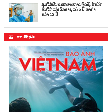
ສຸມໃສ່ຜັນຂະຫຍາຍການຈັດຊື້, ສັກວັກ
ຊິນໃຫ້ແກ່ເດັກອາຍຸແຕ່ 5 ປີ ຫາຕ່ຳ
ກວ່າ 12 ປີ
ອ່ານສື່ສິ່ງພິມ