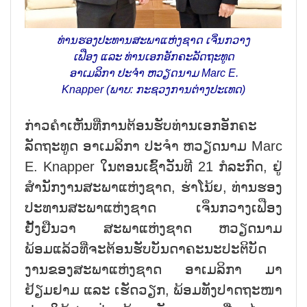
ທ່ານຮອງປະທານສະພາແຫ່ງຊາດ ເຈິ່ນກວາງ
ເຟືອງ ແລະ ທ່ານເອກອັກຄະລັດຖະທູດ
ອາເມລິກາ ປະຈຳ ຫວຽດນາມ Marc E.
Knapper (ພາບ: ກະຊວງການຕ່າງປະເທດ)
ກ່າວຄຳເຫັນທີ່ການຕ້ອນຮັບທ່ານເອກອັກຄະ
ລັດຖະທູດ ອາເມລິກາ ປະຈຳ ຫວຽດນາມ Marc
E. Knapper ໃນຕອນເຊົ້າວັນທີ 21 ກໍລະກົດ, ຢູ່
ສຳນັກງານສະພາແຫ່ງຊາດ, ຮ່າໂນ້ຍ, ທ່ານຮອງ
ປະທານສະພາແຫ່ງຊາດ ເຈິ່ນກວາງເຟືອງ
ຢັ້ງຢືນວາ ສະພາແຫ່ງຊາດ ຫວຽດນາມ
ພ້ອມແລ້ວທີ່ຈະຕ້ອນຮັບບັນດາຄະນະປະຕິບັດ
ງານຂອງສະພາແຫ່ງຊາດ ອາເມລິກາ ມາ
ຢ້ຽມຢາມ ແລະ ເຮັດວຽກ, ພ້ອມທັງປາດຖະໜາ