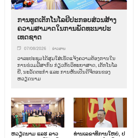
ການ​ທູດ​ເຕັກ​ໂນ​ໂລ​ຢີ​ປະ​ກອບ​ສ່ວນ​ສ້າງ​
ຄວາມ​ສາ​ມາດ​ໃນ​ການ​ພັດ​ທະ​ນາ​ປະ​
ເທດ​ຊາດ
07/08/2026
ຂ່າວສານ
ວາ​ລະ​ປະ​ຊຸມ​ໄດ້​ສຸມ​ໃສ່​ເຮັດ​ແຈ້ງ​ຄວາມ​ຕ້ອງ​ການ​ໃນ​
ການ​ຮ່ວມ​ມື​ສາ​ກົນ ກ່ຽວ​ກັບ​ວິ​ທະ​ຍາ​ສາດ, ເຕັກ​ໂນ​ໂລ​
ຢີ, ນະ​ວັດ​ຕະ​ກຳ ແລະ ການ​ຫັນ​ເປັນ​ດີ​ຈີ​ຕອນ​ຂອງ
ຫວຽດ​ນາມ
ຫວຽດ​ນາມ ແລະ ລາວ​
ທ່ານ​ເລ​ຂາ​ທິ​ການ​ໃຫຍ່, ປ​