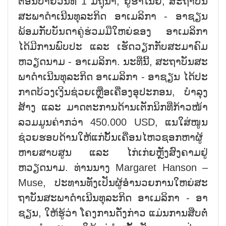
ຕອນ​ບ່າຍ​ວັນ​ທີ 1 ມິ​ຖຸ​ນາ, ຢູ່​ຮ່າ​ໂນ້ຍ, ສະ​ຖາ​ບັນ​
ສະ​ພາ​ດຳ​ເນີນ​ທຸ​ລະ​ກິດ ອາ​ເມ​ລິ​ກາ - ອາ​ຊຽນ
ພ້ອມ​ກັບ​ບັນ​ດາ​ຄູ່​ຮ່ວມ​ມື​ໃຫຍ່​ຂອງ ອາ​ເມ​ລິ​ກາ
ໄດ້​ມີ​ການ​ພົ​ບ​ປະ ແລະ ເຮັດ​ວຽກ​ກັບ​ສະ​ມ​າ​ຄົມ
ຫວຽດ​ນາມ - ອາ​ເມ​ລິ​ກາ. ນະ​ທີ່​ນີ້, ສະ​ຖາ​ບັນ​ສະ​
ພາ​ດຳ​ເນີນ​ທຸ​ລະ​ກິດ ອາ​ເມ​ລິ​ກາ - ອາ​ຊຽນ ໄດ້​ປະ​
ກາດ​ບ້ວງ​ເງິນ​ຊ່ວຍ​ເຫຼືອ​ເຄື່ອງ​ອຸ​ປະ​ກອນ, ບຳ​ລຸງ​
ສ້າງ ແລະ ມາ​ດ​ຕະ​ການ​ດ້ານ​ເຕັກ​ນິກ​ທີ່​ກ້າວ​ໜ້າ
ລວມມ​ູນ​ຄ່າກວ່າ 450.000 USD, ແນ​ໃສ່​ໜູ​ນ​
ຊ່ວຍ​​ຮອບ​ດ້ານໃຫ້​ແກ່​ບັ້ນ​ເຄື່ອນ​ໄຫວ​ຊອກ​ຫາ​ຜູ້​
ຫາຍ​ສາບ​ສູນ ແລະ ໄກ່​ເກ່ຍຫຼັງ​ສົງ​ຄາມ​ຢູ່
ຫວຽດ​ນາມ. ທ່ານ​ນາງ Margaret Hanson –
Muse, ປະ​ທານ​ທັງ​ເປັນ​ຜູ້​ອຳ​ນວຍ​ການ​ໃຫຍ່​ສະ​
ຖາ​ບັນ​ສະ​ພາ​ດຳ​ເນີນ​ທຸ​ລະ​ກິດ ອາ​ເມ​ລິ​ກາ - ອາ​
ຊຽນ, ໃຫ້​ຮູ້​ວ່າ ໂຄງ​ການ​ດັ່ງ​ກ່າວ ແມ່ນ​ການ​ສືບ​ຕໍ່​