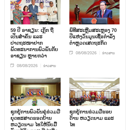
59 ປີ ອາຊຽນ: ເກຼັກ ຖື
ພິທີສະເຫຼີມສະເຫຼອງ 70
ເປັນສຳຄັນ ແລະ
ປີແຫ່ງວັນມູນເຊື້ອກຳລັງ
ປາດຖະໜາຢາກ
ຕຳຫຼວດເສດຖະກິດ
ພັດທະນາການພົວພັນກັບ
08/08/2026
ຂ່າວສານ
ອາຊຽນ ຫຼາຍກວ່າ
08/08/2026
ຂ່າວສານ
ຊຸກ​ຍູ້​ການ​ພົວ​ພັນ​ຄູ່​ຮ່ວມ​ມື​
ຊຸກຍູ້ການຮ່ວມມືຮອບ
ຍຸດ​ທະ​ສາດ​ຮອດ​ບ້ານ
ດ້ານ ຫວຽດນາມ ແລະ
ຫວຽດ​ນາມ ໄທ​ໃຫ້​ນັບ​ມື້​
ໄທ