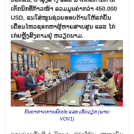
ເຕັກ​ນິກ​ທີ່​ກ້າວ​ໜ້າ ລວມມ​ູນ​ຄ່າກວ່າ 450.000
USD, ແນ​ໃສ່​ໜູ​ນ​ຊ່ວຍ​​ຮອບ​ດ້ານໃຫ້​ແກ່​ບັ້ນ​
ເຄື່ອນ​ໄຫວ​ຊອກ​ຫາ​ຜູ້​ຫາຍ​ສາບ​ສູນ ແລະ ໄກ່​
ເກ່ຍຫຼັງ​ສົງ​ຄາມ​ຢູ່ ຫວຽດ​ນາມ.
ບັນ​ຍາ​ກາດ​ການ​ພົບ​ປະ ແລະ ເຮັດ​ວຽກ (ພາບ:
VOV1)