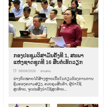
ກອງປະຊຸມວິສາມັນຄັ້ງທີ 1, ສະພາ
ແຫ່ງຊາດຊຸດທີ 16 ສືບຕໍ່ເຮັດວຽກ
08/08/2026
ຂ່າວສານ
ຮ່າງກົດໝາຍໄດ້ສ້າງຫຼາຍເນື້ອໃນກ່ຽວຂ້ອງການການ
ຄຸ້ມຄອງຄວາມສ່ຽງ, ຄວບຄຸມສິນຄ້າ, ຜູ້ນຳໃຊ້
ສຸດທ້າຍ, ຈຸດປະສົງນຳໃຊ້ສຸດທ້າຍ...