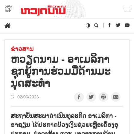
ຂ່າວສານ
ຫວຽດ​ນາມ - ອາ​ເມ​ລິ​ກາ
ຊຸກ​ຍູ້​ການ​ຮ່ວມ​ມືດ້ານ​ມະ​
ນຸດ​ສະ​ທຳ
02/06/2026
ສະ​ຖາ​ບັນ​ສະ​ພາ​ດຳ​ເນີນ​ທຸ​ລະ​ກິດ ອາ​ເມ​ລິ​ກາ -
ອາ​ຊຽນ ໄດ້​ປະ​ກາດ​ບ້ວງ​ເງິນ​ຊ່ວຍ​ເຫຼືອ​ເຄື່ອງ​ອຸ​
ປະ​ກອນ, ບຳ​ລຸງ​ສ້າງ ແລະ ມາ​ດ​ຕະ​ການ​ດ້ານ​