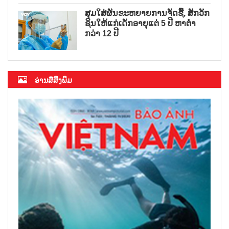
ສຸມໃສ່ຜັນຂະຫຍາຍການຈັດຊື້, ສັກວັກ
ຊິນໃຫ້ແກ່ເດັກອາຍຸແຕ່ 5 ປີ ຫາຕ່ຳ
ກວ່າ 12 ປີ
ອ່ານສື່ສິ່ງພິມ