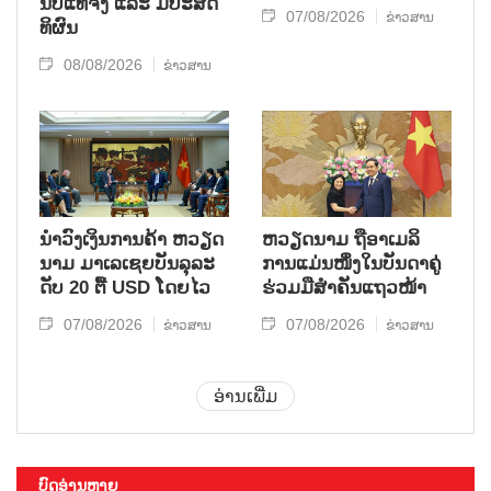
ນັບ​ແທ້​ຈິງ ແລະ ມີ​ປະ​ສິດ​
07/08/2026
ຂ່າວສານ
ທິ​ຜົນ
08/08/2026
ຂ່າວສານ
ນຳ​ວົງ​ເງິນ​ການ​ຄ້າ ຫວຽດ​
ຫ​ວຽດ​ນາມ ຖື​ອາ​ເມ​ລິ​
ນາມ ມາ​ເລ​ເຊຍ​ບັນ​ລຸ​ລະ​
ການ​ແມ່ນ​ໜຶ່ງ​ໃນ​ບັນ​ດາ​ຄູ່​
ດັບ 20 ຕື້ USD ໂດຍ​ໄວ
ຮ່ວມ​ມື​ສຳ​ຄັນ​ແຖວ​ໜ້າ
07/08/2026
07/08/2026
ຂ່າວສານ
ຂ່າວສານ
ອ່ານເພີ່ມ
ບົດອ່ານຫຼາຍ