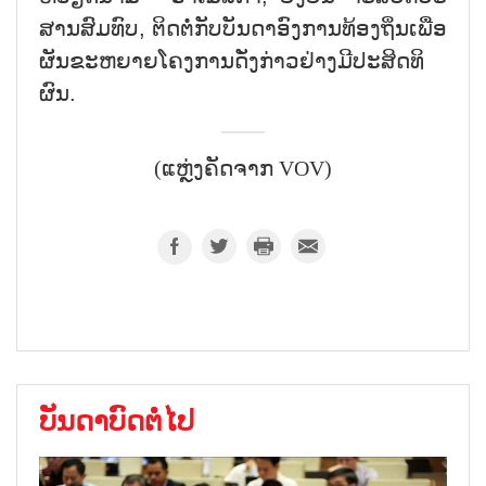
ສານ​ສົມ​ທົບ, ຕິດ​ຕໍ່​ກັບ​ບັນ​ດາ​ອົງ​ການ​ທ້ອງ​ຖິ່ນ​ເພື່ອ​
ຜັນ​ຂະ​ຫຍາຍ​ໂຄງ​ການ​ດັ່ງ​ກ່າວ​ຢ່າງ​ມີ​ປະ​ສິດ​ທິ​
ຜົນ.
(ແຫຼ່ງຄັດຈາກ VOV)
ບັນດາບົດຕໍ່ໄປ