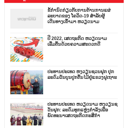
ຂໍ້ກຳນົດກ່ຽວກັບການຕ້ານການແຜ່
ລະບາດຂອງ ໂຄວິດ-19 ສຳລັບຜູ້
ເດີນທາງເຂົ້າມາ ຫວຽດນາມ
ປີ 2022, ເສດຖະກິດ ຫວຽດນາມ
ເລີ່ມຕົ້ນດ້ວຍຄວາມສະດວກດີ
ປະທານປະເທດ ຫງວຽນຊວນຟຸກ ປຸກ
ລະດົມວັນບຸນປູກຕົ້ນໄມ້ຢູ່ແຂວງຝູເຖາະ
ປະທານປະເທດ ຫວຽດນາມ ຫງວຽນຊ
ວັນຟຸກ: ລະດົມທຸກແຫຼ່ງກຳລັງເພື່ອ
ພັດທະນາເສດຖະກິດກະສິກຳ