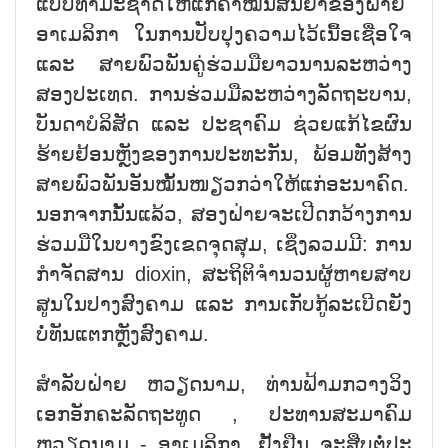
ແບບ​ທຳ​ມະ​ຊາດ​ໃຫ້​ແກ່​ຄຳ​ໝັ້ນ​ສັນ​ຍາ​ຂອງ​ຝ່າຍ
ອາ​ເມ​ລິ​ກາ ໃນ​ການ​ປັບ​ປຸງ​ຄວາມ​ໄວ້​ເນື້ອ​ເຊື່ອ​ໃຈ​
ແລະ ສາຍ​ພົ​ວ​ພັນ​ຄູ່​ຮ່ວມ​ມື​ຍາວ​ນານ​ລະ​ຫວ່າງ​
ສອງ​ປະ​ເທດ. ການ​ຮ່ວມ​ມື​ລະ​ຫວ່າງ​ລັດ​ຖະ​ບານ,
ບັນ​ດາ​ບໍ​ລິ​ສັດ ແລະ ປະ​ຊາ​ຄົມ ຊ່ວຍ​ແກ້​ໄຂ​ຜົນ​
ຮ້າຍ​ຢ້ອນຫຼັງ​ຂອງ​ການ​ປະ​ທະ​ກັນ, ພ້ອມ​ທັງ​ສ້າງ​
ສາຍ​ພົວ​ພັນ​ອັນ​ໝັ້​ນ​ໜຽວກວ່າ​ໃຫ້​ແກ່​ອະ​ນາ​ຄົດ.
ນອກ​ຈາກ​ນັ້ນ​ແລ້ວ, ສອງ​ຝ່າຍ​ຈະ​ເປີດກວ້າງ​ການ​
ຮ່ວມ​ມື​ໃນ​ບາງ​ຂົງ​ເຂດ​ຈຸດ​ສຸມ, ເຊິ່ງ​ລວມ​ມີ: ການ​
ກຳ​ຈັດ​ສານ dioxin, ​ສະ​ຖິ​ຕິ​ຈຳ​ນວນ​ຜູ້​ຫາຍ​ສາບ​
ສູນ​ໃນ​ປາງ​ສົງ​ຄາມ ແລະ ການ​ເກັບ​ກູ້​ລະ​ເບີດ​ຍັງ​
ບໍ່​ທັນ​ແຕກຫຼັງ​ສົງ​ຄາມ.
ສຳ​ລັບ​ຝ່າຍ ຫວຽດ​ນາມ, ທ່ານ​ຟ້າມກວາງວິງ
ເອກ​ອັກ​ຄະ​ລັດ​ຖະ​ທູດ , ປະ​ທານ​ສະ​ມາ​ຄົມ
ຫວຽດ​ນາມ - ອາ​ເມ​ລິ​ກາ, ຢັ້ງ​ຢືນ ຈະ​ສືບ​ຕໍ່​ປະ​