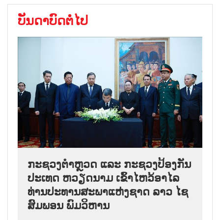
ບັນດາບົດຕໍ່ໄປ
ກະຊວງຕຳຫຼວດ ແລະ ກະຊວງປ້ອງກັນ
ປະເທດ ຫວຽດນາມ ເຂົ້າໄຫວ້ອາໄລ
ທ່ານປະທານສະພາແຫ່ງຊາດ ລາວ ໄຊ
ສົມພອນ ພົມວິຫານ