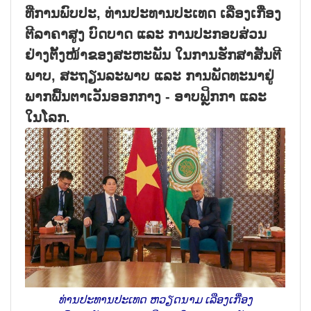
ທີ່ການພົບປະ, ທ່ານປະທານປະເທດ ເລືອງເກື່ອງ
ຕີລາຄາສູງ ບົດບາດ ແລະ ການປະກອບສ່ວນ
ຢ່າງຕັ້ງໜ້າຂອງສະຫະພັນ ໃນການຮັກສາສັນຕີ
ພາບ, ສະຖຽນລະພາບ ແລະ ການພັດທະນາຢູ່
ພາກພື້ນຕາເວັນອອກກາງ - ອາບຟຼິກກາ ແລະ
ໃນໂລກ.
ທ່ານປະທານປະເທດ ຫວຽດນາມ ເລືອງເກື່ອງ