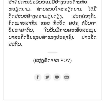
ສຳຄັນການພົວພັນຮ່ວມມືຢ່າງຮອບດ້ານກັບ
ຫວຽດນາມ, ທ່ານຂອບໃຈຫວຽດນາມ ໄດ້ມີ
ທັດສະນະສ້າງຄວາມດູ່ນດ່ຽງ, ສອດຄ່ອງກັບ
ກົດໝາຍສາກົນ ແລະ ກົດບັດ ສປຊ ຕໍ່ບັນດາ
ບັນຫາສາກົນ, ໃນນັ້ນມີການສະໜັບສະໜູນ
ພາລະກິດອັນຊອບທຳຂອງປະຊາຊົນ ປາແລັດ
ສະຕິນ.
(ແຫຼ່ງຄັດຈາກ VOV)