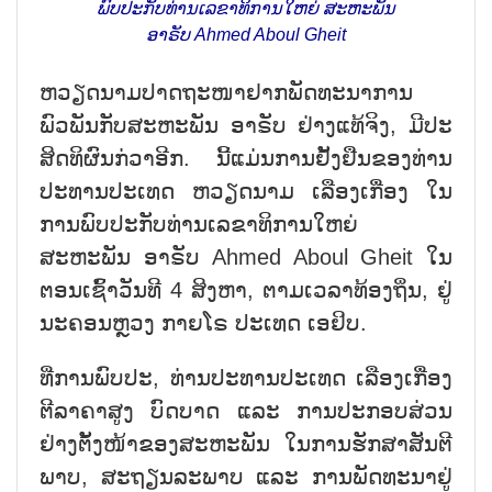
ພົບປະກັບທ່ານເລຂາທິການໃຫຍ່ ສະຫະພັນ
ອາຣັບ Ahmed Aboul Gheit
ຫວຽດນາມປາດຖະໜາຢາກພັດທະນາການ
ພົວພັນກັບສະຫະພັນ ອາຣັບ ຢ່າງແທ້ຈິງ, ມີປະ
ສິດທິຜົນກ່ວາອີກ. ນີ້ແມ່ນການຢັ້ງຢືນຂອງທ່ານ
ປະທານປະເທດ ຫວຽດນາມ ເລືອງເກື່ອງ ໃນ
ການພົບປະກັບທ່ານເລຂາທິການໃຫຍ່
ສະຫະພັນ ອາຣັບ Ahmed Aboul Gheit ໃນ
ຕອນເຊົ້າວັນທີ 4 ສິງຫາ, ຕາມເວລາທ້ອງຖ່ິນ, ຢູ່
ນະຄອນຫຼວງ ກາຍໂຣ ປະເທດ ເອຢິບ.
ທີ່ການພົບປະ, ທ່ານປະທານປະເທດ ເລືອງເກື່ອງ
ຕີລາຄາສູງ ບົດບາດ ແລະ ການປະກອບສ່ວນ
ຢ່າງຕັ້ງໜ້າຂອງສະຫະພັນ ໃນການຮັກສາສັນຕີ
ພາບ, ສະຖຽນລະພາບ ແລະ ການພັດທະນາຢູ່