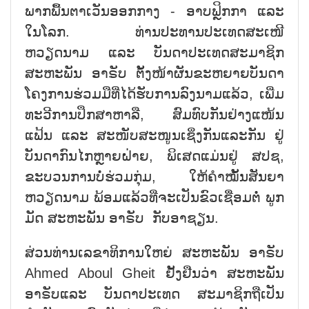
ພາກພື້ນຕາເວັນອອກກາງ - ອາບຟຼິກກາ ແລະ
ໃນໂລກ. ທ່ານປະທານປະເທດສະເໜີ
ຫວຽດນາມ ແລະ ບັນດາປະເທດສະມາຊິກ
ສະຫະພັນ ອາຣັບ ຕັ້ງໜ້າຜັນຂະຫຍາຍບັນດາ
ໂຄງການຮ່ວມມືທີ່ໄດ້ຮັບການລົງນາມແລ້ວ, ເພີ່ມ
ທະວີການປຶກສາຫາລື, ສົມທົບກັນຢ່າງແໜ້ນ
ແຟ້ນ ແລະ ສະໜັບສະໜູນເຊິ່ງກັນແລະກັນ ຢູ່
ບັນດາກົນໄກຫຼາຍຝ່າຍ, ພິເສດແມ່ນຢູ່ ສປຊ,
ຂະບວນການບໍ່ຮ່ວມກຸ່ມ, ໃຫ້ຄຳໝັ້ນສັນຍາ
ຫວຽດນາມ ພ້ອມແລ້ວທີ່ຈະເປັນຂົວເຊື່ອມຕໍ່ ພູກ
ມັດ ສະຫະພັນ ອາຣັບ ກັບອາຊຽນ.
ສ່ວນທ່ານເລຂາທິການໃຫຍ່ ສະຫະພັນ ອາຣັບ
Ahmed Aboul Gheit ຢັ້ງຢືນວ່າ ສະຫະພັນ
ອາຣັບແລະ ບັນດາປະເທດ ສະມາຊິກຖືເປັນ