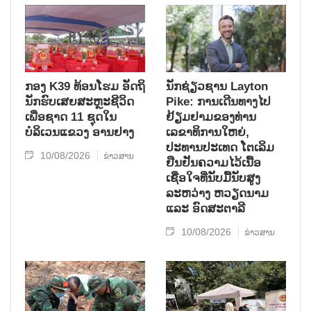
ກອງ K39 ທ້ອນໂຮມ ອັດຖິ
ນັກຊ່ຽວຊານ Layton
ນັກຮົບເສຍສະຫຼະຊີວິດ
Pike: ການເດີນທາງໄປ
ເພື່ອຊາດ 11 ຊຸດໃນ
ຢ້ຽມຢາມຂອງທ່ານ
ບໍລິເວນແຂວງ ອານຢາງ
ເລຂາທິການໃຫຍ່,
ປະທານປະເທດ ໂຕເລິມ
10/08/2026
ຂ່າວສານ
ຢືນຢັນຄວາມໄວ້ເນື້ອ
ເຊື່ອໃຈທີ່ນັບມື້ນັບສູງ
ລະຫວ່າງ ຫວຽດນາມ
ແລະ ອົດສະຕາລີ
10/08/2026
ຂ່າວສານ