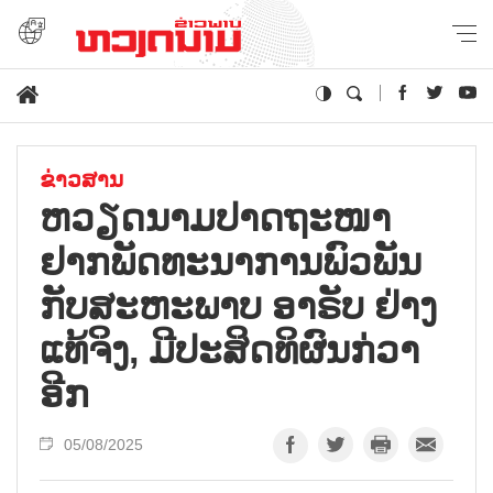
ຂ່າວສານ
ຫວຽດ​ນາມ​ປາດ​ຖະ​ໜາ​
ຢາກ​ພັດ​ທະ​ນາ​ການ​ພົວ​ພັນ​
ກັບ​ສະ​ຫະ​ພາບ ອາ​ຣັບ ຢ່າງ​
ແທ້​ຈິງ, ມີ​ປະ​ສິດ​ທິ​ຜົນ​ກ່​ວາ​
ອີກ
05/08/2025