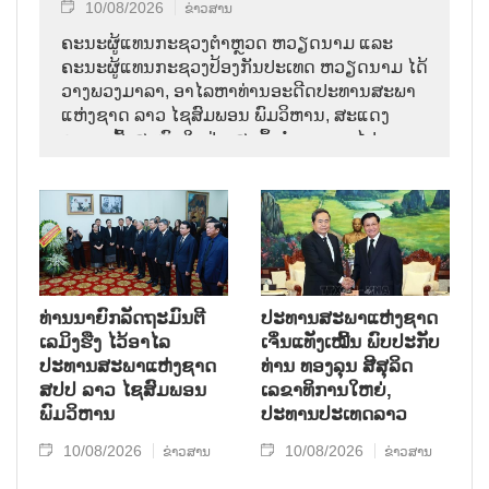
10/08/2026
ຂ່າວສານ
ຄະນະຜູ້ແທນກະຊວງຕຳຫຼວດ ຫວຽດນາມ ແລະ
ຄະນະຜູ້ແທນກະຊວງປ້ອງກັນປະເທດ ຫວຽດນາມ ໄດ້
ວາງພວງມາລາ, ອາໄລຫາທ່ານອະດີດປະທານສະພາ
ແຫ່ງຊາດ ລາວ ໄຊສົມພອນ ພົມວິຫານ, ສະແດງ
ຄວາມເສົ້າສະຫຼົດໃຈຢ່າງສຸດຊຶ້ງຕໍ່ການຈາກໄປຂອງ
ການນຳຜູ້ຈົງຮັກພັກດີ, ເປັນແບບຢ່າງຂອງພັກ, ລັດ,
ສະພາແຫ່ງຊາດ ແລະ ປະຊາຊົນ ລາວ ບັນດາເຜົ່າ.
ທ່ານນາຍົກລັດຖະມົນຕີ
ປະທານສະພາແຫ່ງຊາດ
ເລມິງຮືງ ໄວ້ອາໄລ
ເຈິ່ນແທັງເໝີ້ນ ພົບປະກັບ
ປະທານສະພາແຫ່ງຊາດ
ທ່ານ ທອງລຸນ ສີສຸລິດ
ສປປ ລາວ ໄຊສົມພອນ
ເລຂາທິການໃຫຍ່,
ພົມວິຫານ
ປະທານປະເທດລາວ
10/08/2026
10/08/2026
ຂ່າວສານ
ຂ່າວສານ