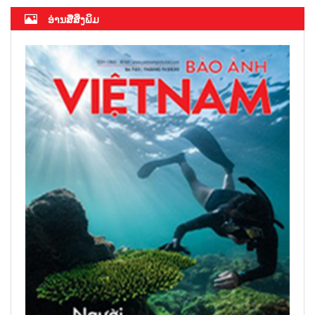
ອ່ານສື່ສິ່ງພິມ