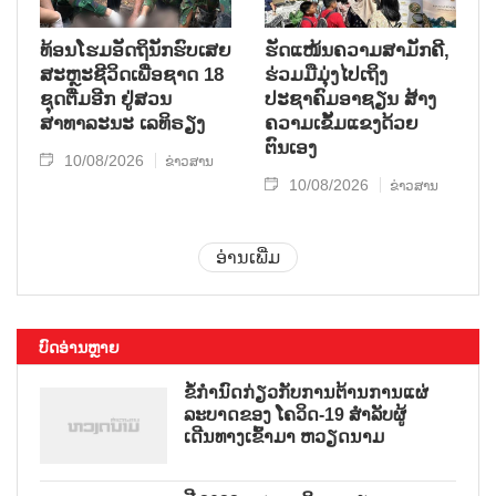
ທ້ອນໂຮມອັດຖິນັກຮົບເສຍ
ຮັດແໜ້ນຄວາມສາມັກຄີ,
ສະຫຼະຊີວິດເພື່ອຊາດ 18
ຮ່ວມມືມຸ່ງໄປເຖິງ
ຊຸດຕື່ມອີກ ຢູ່ສວນ
ປະຊາຄົມອາຊຽນ ສ້າງ
ສາທາລະນະ ເລທິຣຽງ
ຄວາມເຂັ້ມແຂງດ້ວຍ
ຕົນເອງ
10/08/2026
ຂ່າວສານ
10/08/2026
ຂ່າວສານ
ອ່ານເພີ່ມ
ບົດອ່ານຫຼາຍ
ຂໍ້ກຳນົດກ່ຽວກັບການຕ້ານການແຜ່
ລະບາດຂອງ ໂຄວິດ-19 ສຳລັບຜູ້
ເດີນທາງເຂົ້າມາ ຫວຽດນາມ