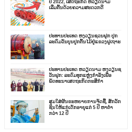
ປີ 2022, ເສດຖະກິດ ຫວຽດນາມ
ເລີ່ມຕົ້ນດ້ວຍຄວາມສະດວກດີ
ປະທານປະເທດ ຫງວຽນຊວນຟຸກ ປຸກ
ລະດົມວັນບຸນປູກຕົ້ນໄມ້ຢູ່ແຂວງຝູເຖາະ
ປະທານປະເທດ ຫວຽດນາມ ຫງວຽນຊ
ວັນຟຸກ: ລະດົມທຸກແຫຼ່ງກຳລັງເພື່ອ
ພັດທະນາເສດຖະກິດກະສິກຳ
ສຸມໃສ່ຜັນຂະຫຍາຍການຈັດຊື້, ສັກວັກ
ຊິນໃຫ້ແກ່ເດັກອາຍຸແຕ່ 5 ປີ ຫາຕ່ຳ
ກວ່າ 12 ປີ