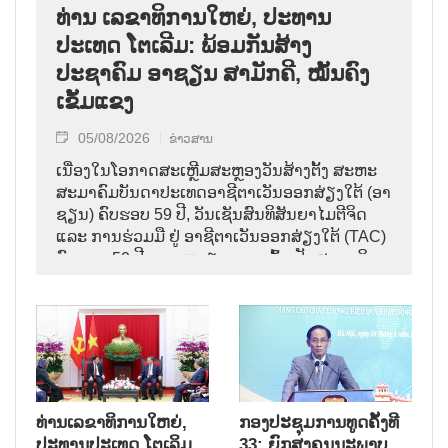
ທ່ານ ເລຂາທິການໃຫຍ່, ປະທານ
ປະເທດ ໂຕເລີມ: ພ້ອມກັນສ້າງ
ປະຊາຄົມ ອາຊຽນ ສາມັກຄີ, ໝັ້ນຄົງ
ເຂັ້ມແຂງ
05/08/2026
ຂ່າວສານ
ເນື່ອງໃນໂອກາດສະເຫຼີມສະຫຼອງວັນສ້າງຕັ້ງ ສະຫະ
ສະມາຄົມບັນດາປະເທດອາຊີຕາເວັນອອກສ່ຽງໃຕ້ (ອາ
ຊຽນ) ຄົບຮອບ 59 ປີ, ວັນເຊັນສົນທິສັນຍາໄມຕີຈິດ
ແລະ ການຮ່ວມມື ຢູ່ ອາຊີຕາເວັນອອກສ່ຽງໃຕ້ (TAC)
ຄົບຮອບ 50 ປີ ແລະ ຫວຽດນາມ ເຂົ້າເປັນສະມາຊິກ
ອາຊຽນ ຄົບຮອບ 31 ປີ,
ທ່ານເລຂາທິການໃຫຍ່,
ກອງປະຊຸມການທູດຄັ້ງທີ
ປະທານປະເທດ ໂຕເລິມ
33: ຍົກສູງຄຸນນະພາບ,