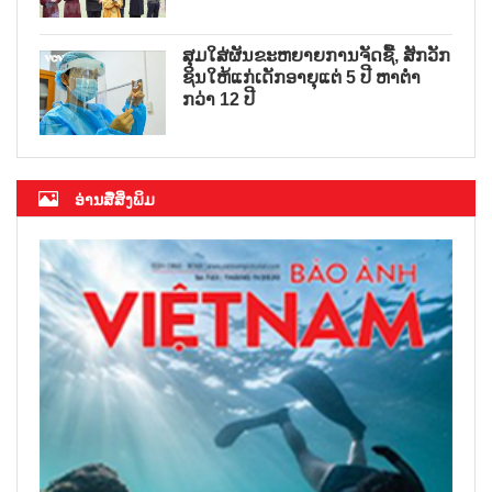
ສຸມໃສ່ຜັນຂະຫຍາຍການຈັດຊື້, ສັກວັກ
ຊິນໃຫ້ແກ່ເດັກອາຍຸແຕ່ 5 ປີ ຫາຕ່ຳ
ກວ່າ 12 ປີ
ອ່ານສື່ສິ່ງພິມ