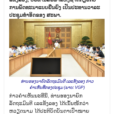
ການພັດທະນາແບບຍືນຍົງ ເປັນປະທານວາລະ
ປະຊຸມທຳອິດຂອງ ສະພາ.
ທ່ານຮອງນາຍົກລັດຖະມົນຕີ ເລແທັງລອງ ກ່າວ
ຄຳເຫັນທີ່ກອງປະຊຸມ (ພາບ: VGP)
ກ່າວຄຳເຫັນນະທີ່ນີ້, ທ່ານຮອງນາຍົກ
ລັດຖະມົນຕີ ເລແທັງລອງ ໄດ້ເນັ້ນໜັກວ່າ
ຫວຽດນາມ ໄດ້ປະຕິບັດບັນດາເປົ້າໝາຍ