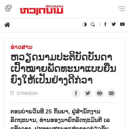
ຂ່າວສານ
ຫວຽດ​ນາມ​ປະ​ຕິ​ບັດ​ບັນ​ດາ​
ເປົ້າ​ໝາຍ​ພັດ​ທະ​ນາ​ແບບ​ຍືນ​
ຍົງໃຫ້​ເປັນ​ຢ່າງ​ດີ​ກ່​ວາ
27/09/2024
ຕອນບ່າຍວັນທີ 25 ກັນຍາ, ຢູ່ສຳນັກງານ
ລັດຖະບານ, ທ່ານຮອງນາຍົກລັດຖະມົນຕີ ເລ
ແທັງລອງ, ປະທານສະພາແຫ່ງຊາດກ່ຽວກັບ