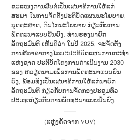
ຂະແໜງການສືບຕໍ່ເປັນເສນາທິການໃຫ້ແກ່
ສະພາ ໃນການຈັດຕັ້ງປະຕິບັດແຜນນະໂຍບາຍ,
ຍຸດທະສາດ, ກົນໄກນະໂຍບາຍ ກ່ຽວກັບການ
ພັດທະນາແບບຍືນຍົງ. ທ່ານຮອງນາຍົກ
ລັດຖະມົນຕີ ເຫັນດີວ່າ ໃນປີ 2025, ຈະຈັດຕັ້ງ
ການຕີລາຄາກາງໄລຍະປະຕິບັດແຜນການກະທຳ
ແຫ່ງຊາດ ປະຕິບັດໂຄງການດຳເນີນງານ 2030
ຂອງ ຫວຽດນາມເພື່ອການພັດທະນາແບບຍືນ
ຍົງ, ພ້ອມທັງເປັນເສນາທິການໃຫ້ແກ່ນາຍົກ
ລັດຖະມົນຕີ ກ່ຽວກັບການຈັດກອງປະຊຸມທົ່ວ
ປະເທດກ່ຽວກັບການພັດທະນາແບບຍືນຍົງ.
(ແຫຼ່ງຄັດຈາກ VOV)