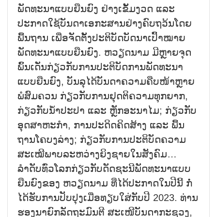
ພັດທະນາແບບຍືນຍົງ ຢ່າງເຂັ້ມງວດ ແລະ
ປະກາດໃຊ້ບັນດາເອກະສານຢ່າງຄົບຖວ້ນໂດຍ
ພື້ນຖານ ເພື່ອຈັດຕັ້ງປະຕິບັດບັດນາເປົ້າໝາຍ
ພັດທະນາແບບຍືນຍົງ. ຫວຽດນາມ ມີຫຼາຍຈຸດ
ພົ້ນເດັ່ນກ່ຽວກັບການປະຕິບັດການພັດທະນາ
ແບບຍືນຍົງ, ບັນລຸໄດ້ບັນດາຄວາມຄືບໜ້າຫຼາຍ
ພໍສົມຄວນ ກ່ຽວກັບການຢຸດຕິຄວາມທຸກຍາກ,
ກ່ຽວກັບນ້ຳປະປາ ແລະ ຫຼັກອະນາໄມ; ກ່ຽວກັບ
ອຸດສາຫະກຳ, ການປະດິດຄິດສ້າງ ແລະ ພື້ນ
ຖານໂຄບງລ່າງ; ກ່ຽວກັບການປະຕິບັດຄວາມ
ສະເໝີພາບລະຫວ່າງຍິງຊາຍໃນສັງຄົມ…
ລຳດັບທົ່ວໂລກກ່ຽວກັບດັດຊະນີພັດທະນາແບບ
ຍືນຍົງຂອງ ຫວຽດນາມ ທີ່ໄດ້ປະກາດໃນປີນີ້ ກໍ່
ໄດ້ຮັບການປັບປຸງເມື່ອທຽບໃສ່ກັບປີ 2023. ທ່ານ
ຮອງນາຍົກລັດຖະມົນຕີ ສະເໜີບັນດາກະຊວງ,