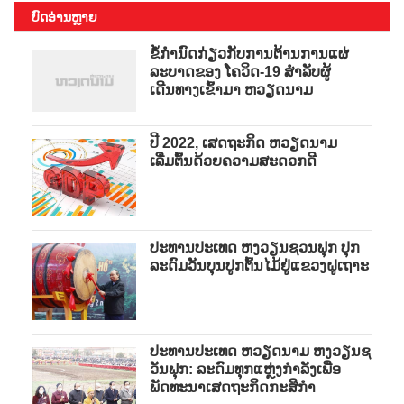
ບົດອ່ານຫຼາຍ
ຂໍ້ກຳນົດກ່ຽວກັບການຕ້ານການແຜ່
ລະບາດຂອງ ໂຄວິດ-19 ສຳລັບຜູ້
ເດີນທາງເຂົ້າມາ ຫວຽດນາມ
ປີ 2022, ເສດຖະກິດ ຫວຽດນາມ
ເລີ່ມຕົ້ນດ້ວຍຄວາມສະດວກດີ
ປະທານປະເທດ ຫງວຽນຊວນຟຸກ ປຸກ
ລະດົມວັນບຸນປູກຕົ້ນໄມ້ຢູ່ແຂວງຝູເຖາະ
ປະທານປະເທດ ຫວຽດນາມ ຫງວຽນຊ
ວັນຟຸກ: ລະດົມທຸກແຫຼ່ງກຳລັງເພື່ອ
ພັດທະນາເສດຖະກິດກະສິກຳ