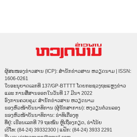
ຜູ້ສະໜອງຂ່າວສານ (ICP): ສຳນັກຂ່າວສານ ຫວຽດນາມ | ISSN:
1606-0261
ໃບອະນຸຍາດເລກທີ 137/GP-BTTTT ໂດຍກະຊວງຖະແຫຼງຂ່າວ
ແລະ ການສື່ສານອອກໃນວັນທີ 17 ມີນາ 2022
ອົງການຄວບຄຸມ: ສຳນັກຂ່າວສານ ຫວຽດນາມ
ຮອງຫົວໜ້າບັນນາທິການ (ຜູ້ຮັກສາການ): ຫງວຽນຕ໋ວນລອງ
ຮອງຫົວໜ້າບັນນາທິການ: ຮ່າທິເຕື່ອງທູ
ທີ່ຢູ່: ເຮືອນເລກທີ 79 ຖະໜົນ ຫຼີເຖື່ອງກຽດ, ຮ່າໂນ້ຍ
ເບີໂທ: (84-24) 39332300 | ແຟັກ: (84-24) 3933 2291