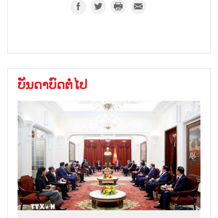
ບັນດາບົດຕໍ່ໄປ