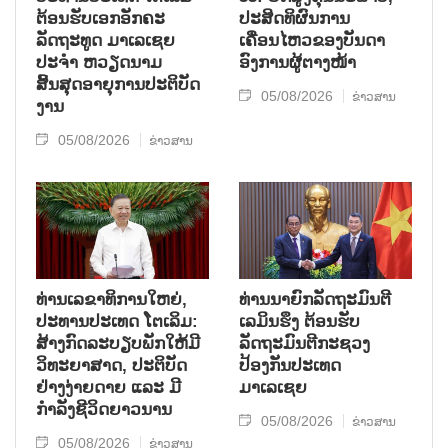
ຕ້ອນຮັບເອກອັກຄະ
ປະສິດທິຜົນການ
ລັດຖະທູດ ມາເລເຊຍ
ເຄື່ອນໄຫວຂອງບັນດາ
ປະຈຳ ຫວຽດນາມ
ອົງການຜູ້ຕາງໜ້າ
ສິ້ນສຸດອາຍຸການປະຕິບັດ
05/08/2026
ຂ່າວສານ
ງານ
05/08/2026
ຂ່າວສານ
ທ່ານເລຂາທິການໃຫຍ່,
ທ່ານນາຍົກລັດຖະມົນຕີ
ປະທານປະເທດ ໂຕເລິມ:
ເລມິນຮຶງ ຕ້ອນຮັບ
ສ້າງກົດລະບຽບພັກໃຫ້ມີ
ລັດຖະມົນຕີກະຊວງ
ວິທະຍາສາດ, ປະຕິບັດ
ປ້ອງກັນປະເທດ
ຢ່າງງ່າຍດາຍ ແລະ ມີ
ມາເລເຊຍ
ກຳລັງຊີວິດຍາວນານ
05/08/2026
ຂ່າວສານ
05/08/2026
ຂ່າວສານ