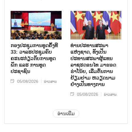
ກອງປະຊຸມການທູດຄັ້ງທີ
ທ່ານປະທານສະພາ
33: ວາລະປະຊຸມຄົບ
ແຫ່ງຊາດ, ທັງເປັນ
ຄະນະກ່ຽວກັບການທູດ
ປະທານສະພາຜູ້ແທນ
ພັກ ແລະ ການທູດ
ລາຊະດອນໄທ ມາຮອດ
ປະຊາຊົນ
ຮ່າໂນ້ຍ, ເລີ່ມຕົ້ນການ
ຢ້ຽມຢາມ ຫວຽດນາມ
05/08/2026
ຂ່າວສານ
ຢ່າງເປັນທາງການ
05/08/2026
ຂ່າວສານ
ອ່ານເພີ່ມ