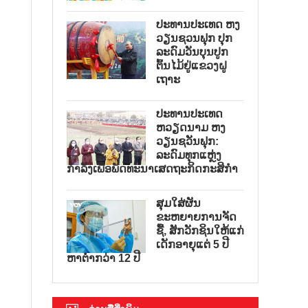
ປະທານປະເທດ ຫງ
ວຽນຊວນຟຸກ ປຸກ
ລະດົມວັນບຸນປູກ
ຕົ້ນໄມ້ຢູ່ແຂວງຝູ
ເຖາະ
ປະທານປະເທດ
ຫວຽດນາມ ຫງ
ວຽນຊວັນຟຸກ:
ລະດົມທຸກແຫຼ່ງ
ກຳລັງເພື່ອພັດທະນາເສດຖະກິດກະສິກຳ
ສຸມໃສ່ຜັນ
ຂະຫຍາຍການຈັດ
ຊື້, ສັກວັກຊິນໃຫ້ແກ່
ເດັກອາຍຸແຕ່ 5 ປີ
ຫາຕ່ຳກວ່າ 12 ປີ