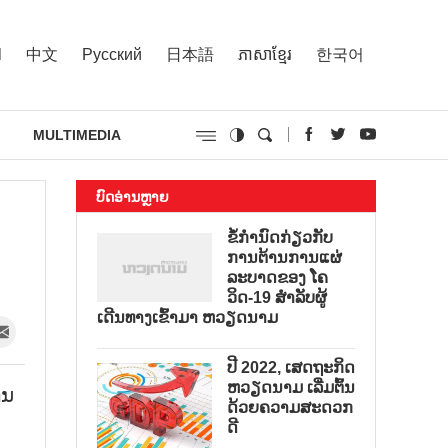
l
中文
Русский
日本語
ភាសាខ្មែរ
한국어
MULTIMEDIA
ບົດອ່ານຫຼາຍ
ຂໍ້ກຳນົດກ່ຽວກັບ
ການຕ້ານການແຜ່
ລະບາດຂອງ ໂຄ
ວິດ-19 ສຳລັບຜູ້
ເດີນທາງເຂົ້າມາ ຫວຽດນາມ
ປີ 2022, ເສດຖະກິດ
ຫວຽດນາມ ເລີ່ມຕົ້ນ
ກນ
ດ້ວຍຄວາມສະດວກ
ດີ