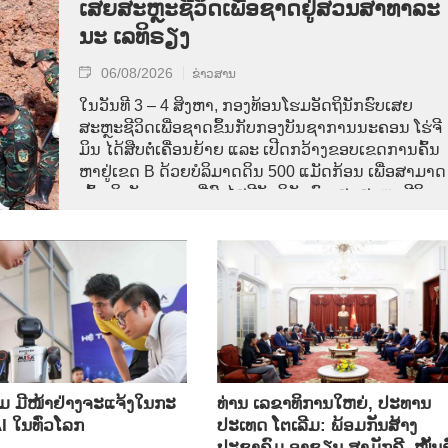
ເສຍ​ສະຫຼະ​ຊີ​ວິດ​ເພື່ອ​ຊາດ​ຢູ່​ສວນ​ສາ​ທາ​ລະ​
ນະ ເລ​ທິ​ຣຽງ
06/08/2026
ຂ່າວສານ
ໃນ​ວັນ​ທີ 3 – 4 ສິງ​ຫາ, ກອງ​ທ້ອນ​ໂຮມ​ອັດ​ຖິ​ນັກ​ຮົບ​ເສຍ​
ສະຫຼະ​ຊີ​ວິດ​ເພື່ອ​ຊາດ​ຂຶ້ນ​ກັບ​ກອງ​ບັນ​ຊາ​ການ​ນະ​ຄອນ ​ໂຮ່​ຈີ​
ມິນ ໄດ້​ສືບ​ຕໍ່​ເຄື່ອນ​ຍ້າຍ ແລະ ເປີດກວ້າງ​ຂອບ​ເຂດ​ການ​ຄົ້ນ​
ຫາຢູ່​ເຂດ B ດ້ວຍບໍລິມາດ​ດິນ 500 ແມັດ​ກ້ອນ ເພື່ອ​ສາມາດ
ເຂົ້າ​ເຖິງ​ບັນ​ດາ​ເຂດ​ທີ່​ສົງ​ໄສ​ມີ​ອັດ​ຖິ​ນັກ​ຮົບ​ເສຍ​ສະຫຼະ​ຊີ​ວິດ​
ເພື່ອ​ຊາດ.
 ມີໜ້າຢ່າງຈະແຈ້ງໃນກະ
ທ່ານ ເລຂາທິການໃຫຍ່, ປະທານ
 ໃນທົ່ວໂລກ
ປະເທດ ໂຕເລີມ: ພ້ອມກັນສ້າງ
ປະຊາຄົມ ອາຊຽນ ສາມັກຄີ, ໝັ້ນຄ