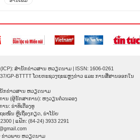
ອ່ານເພີ່ມ
(ICP): ສຳນັກຂ່າວສານ ຫວຽດນາມ | ISSN: 1606-0261
137/GP-BTTTT ໂດຍກະຊວງຖະແຫຼງຂ່າວ ແລະ ການສື່ສານອອກໃນ
ຳນັກຂ່າວສານ ຫວຽດນາມ
ການ (ຜູ້ຮັກສາການ): ຫງວຽນຕ໋ວນລອງ
ນ: ຮ່າທິເຕື່ອງທູ
9 ຖະໜົນ ຫຼີເຖື່ອງກຽດ, ຮ່າໂນ້ຍ
32300 | ແຟັກ: (84-24) 3933 2291
p@gmail.com
© ຂ່າວພາບ ຫວຽດນາມ