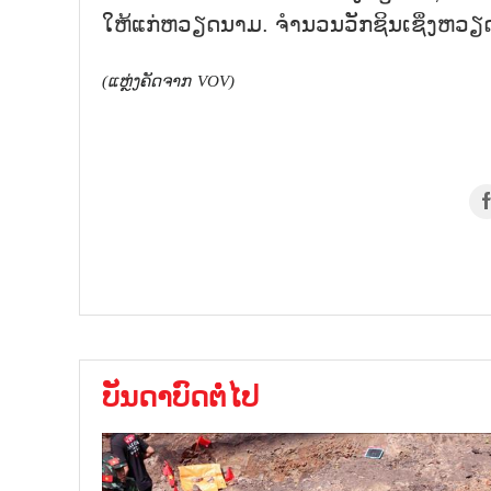
ໃຫ້ແກ່ຫວຽດນາມ. ຈຳນວນວັກຊິນເຊິ່ງຫວຽດນ
(
ແຫຼ່ງຄັດຈາກ
VOV)
ບັນດາບົດຕໍ່ໄປ