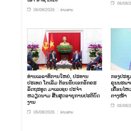
06/08/
06/08/2026
ຂ່າວສານ
ທ່ານເລຂາທິການໃຫຍ່, ປະທານ
ກອງປະຊຸມກ
ປະເທດ ໂຕເລິມ ຕ້ອນຮັບເອກອັກຄະ
ຄຸນນະພາບ
ລັດຖະທູດ ມາເລເຊຍ ປະຈຳ
ເຄື່ອນໄຫ
ຫວຽດນາມ ສິ້ນສຸດອາຍຸການປະຕິບັດ
ຕາງໜ້າ
ງານ
05/08/
05/08/2026
ຂ່າວສານ