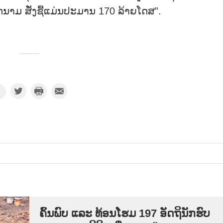
າມ ສັ່ງຊື້ແມ່ນປະມານ 170 ລ້າຍໂດສ”.
ຄົ້ນ​ພົບ ແລະ ທ້ອນ​ໂຮມ 197 ອັດ​ຖິ​ນັກ​ຮົບ​