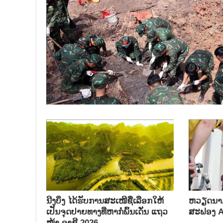
ນີງບິ່ງ ໄດ້ຮັບການສະເໜີຊື່ເລືອກໃຫ້
ຫວຽດນາມ
ເປັນຈຸດປາຍທາງທີ່ຫາກໍ່ພົ້ນເດັ່ນ ແຖວ
ສະຟອງ AI
ໜ້າ ອາຊີ 2026