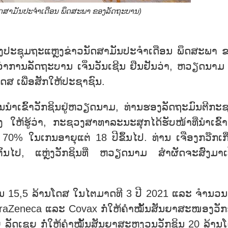
ັດສາມັນປະຈຳເດືອນ ພຶດສະພາ ຂອງລັດຖະບານ)
ທີ່ກອງປະຊຸມຖະແຫຼງຂ່າວນັດສາມັນປະຈຳເດືອນ ພຶດສະພາ 
ວ່າການລັດຖະບານ ເຈິ່ນວັນເຊີນ ຢືນຢັນວ່າ, ຫວຽດນາມ 
ໂດສ ເພື່ອສັກໃຫ້ປະຊາຊົນ.
ົ້າວັກຊິນຢູ່ຫວຽດນາມ, ທ່ານຮອງລັດຖະມົນຕີກະ
ຫ້ຮູ້ວ່າ, ກະຊວງສາທາລະນະສຸກໄດ້ຮັບໜ້າທີ່ນຳເຂົ້າ
 70% ໃນເກນອາຍຸແຕ່ 18 ປີຂຶ້ນໄປ. ທ່ານ ເຈືອງກວ໊ກເກື
ຕົ້ນໄປ, ແຫຼ່ງວັກຊິນທີ່ ຫວຽດນາມ ສຳຜັດຈະສົ່ງມາເ
 15,5 ລ້ານໂດສ ໃນໄຕມາດທີ 3 ປີ 2021 ແລະ ຈຳນວນ
AstraZeneca ແລະ Covax ກໍ່ໃຫ້ຄຳໝັ້ນສັນຍາສະໜອງວັກ
າຍ ລັດເຊຍ ກໍ່ໃຫ້ຄຳໝັ້ນສັນຍາສະຫງວນວັກຊິນ 20 ລ້ານ