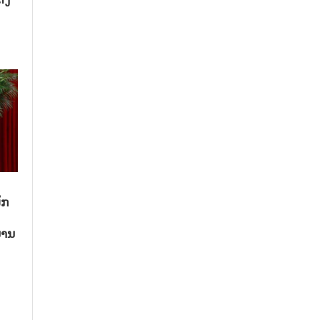
ັກ
ນານ