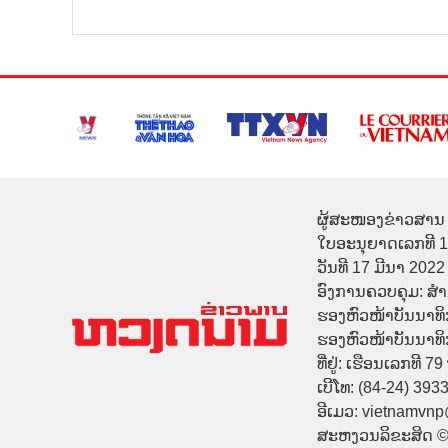
ຜູ້ສະໜອງຂ່າວສານ 
ໃບອະນຸຍາດເລກທີ 
ວັນທີ 17 ມີນາ 2022
ອົງການຄວບຄຸມ: ສ
ຮອງຫົວໜ້າບັນນາທິ
ຮອງຫົວໜ້າບັນນາທິກາ
ທີ່ຢູ່: ເຮືອນເລກທີ 7
ເບີໂທ: (84-24) 393
ອີເມວ: vietnamvn
ສະຫງວນລິຂະສິດ 