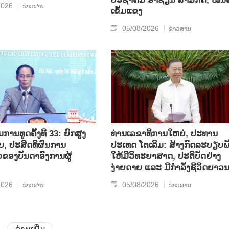
2026
ຂ່າວສານ
ເຂັ້ມແຂງ
05/08/2026
ຂ່າວສານ
ານທູດຄັ້ງທີ 33: ຍົກສູງ
ທ່ານເລຂາທິການໃຫຍ່, ປະທານ
, ປະສິດທິຜົນການ
ປະເທດ ໂຕເລິມ: ສ້າງກົດລະບຽບພ
ວຂອງບັນດາອົງການຜູ້
ໃຫ້ມີວິທະຍາສາດ, ປະຕິບັດຢ່າງ
ງ່າຍດາຍ ແລະ ມີກຳລັງຊີວິດຍາວ
2026
05/08/2026
ຂ່າວສານ
ຂ່າວສານ