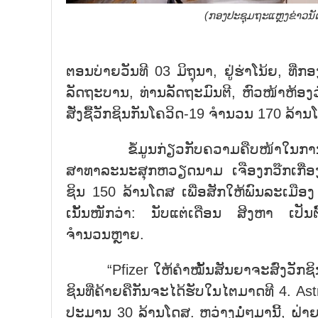
(ກອງປະຊຸມຖະແຫຼງຂ່າວນ
ຕອນບ່າຍວັນທີ 03 ມິຖຸນາ, ຢູ່ຮ່າໂນ້ຍ, 
ລັດຖະບານ, ທ່ານລັດຖະມົນຕີ, ຫົວໜ້າຫ້ອງ
ສັ່ງຊື້ວັກຊິນກັນໂຄວິດ-19 ຈຳນວນ 170 ລ້ານ
ຂໍ້ມູນກ່ຽວກັບຄວາມຄືບໜ້າໃນການນຳເຂ
ສາທາລະນະສຸກຫວຽດນາມ ເຈືອງກວ໊ກເກື່ອງ ໃ
ຊິນ 150 ລ້ານໂດສ ເພື່ອສັກໃຫ້ພົນລະເມືອງ
ເນັ້ນໜັກວ່າ: ນັບແຕ່ເດືອນ ສິງຫາ ເປັນ
ຈຳນວນຫຼາຍ.
“Pfizer ໃຫ້ຄຳໝັ້ນສັນຍາຈະສົ່ງວັກຊິນ
ຊິນທີ່ຄ້າຍຄືກັນຈະໄດ້ຮັບໃນໄຕມາດທີ 4. 
ປະມານ 30 ລ້ານໂດສ. ຫວ່າງມໍ່ໆມານີ້, ຝ່