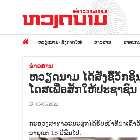
ຫວຽດນາມ- ສັງກາດໃໝ່
ຂ່າວສານ
ສາລະຄະ
ຂ່າວສານ
ຫວຽດນາມ ໄດ້ສັ່ງຊື້ວັກຊ
ໂດສເພື່ອສັກໃຫ້ປະຊາຊົນ
05/06/2021
ກະຊວງສາທາລະນະສຸກໄດ້ຮັບໜ້າທີ່ນຳເຂົ້າວ
ອາຍຸແຕ່ 18 ປີຂຶ້ນໄປ.