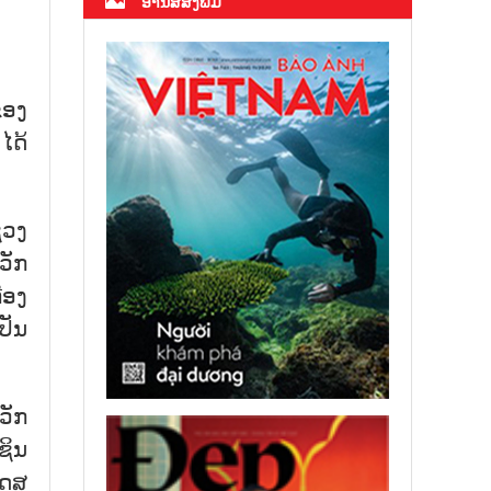
ອ່ານສື່ສິ່ງພິມ
ຂອງ
ໄດ້
ຊວງ
ວັກ
່ອງ
ປັນ
ວັກ
ຊິນ
ໂດສ