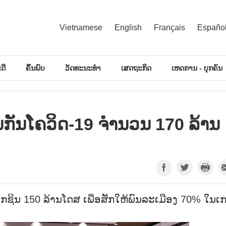
Vietnamese
English
Français
Españo
ດີ
ຄົ້ນພົບ
ວັດທະນະທຳ
ເສດຖະກິດ
ເຫດການ - ບຸກຄົນ
ິນກັນໂຄວິດ-19 ຈຳນວນ 170 ລ້ານ
ັກຊິນ 150 ລ້ານໂດສ ເພື່ອສັກໃຫ້ພົນລະເມືອງ 70% ໃນເ