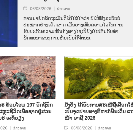
06/08/2026
ຂ່າວສານ
ທ່ານນາຍົກລັດຖະມົນຕີໄດ້ໃສ່ໃຈວ່າ ບໍ່ໃຫ້ທັງລະບົບບໍ່
ປະໝາດຢ່າງເດັດຂາດ ເມື່ອບາງເທື່ອຄວາມໄວໃນການ
ຮັບປະກັນຄວາມໝັ້ນຄົງທາງໄຊເບີຍັງບໍ່ໄປທັນກັບທ່າ
ພັດທະນາຂອງການຫັນເປັນດີຈີຕອນ.
ລະ ທ້ອນ​ໂຮມ 197 ອັດ​ຖິ​ນັກ​
ນີງບິ່ງ ໄດ້ຮັບການສະເໜີຊື່ເລືອກໃຫ
ຼະ​ຊີ​ວິດ​ເພື່ອ​ຊາດ​ຢູ່​ສວນ​
ເປັນຈຸດປາຍທາງທີ່ຫາກໍ່ພົ້ນເດັ່ນ ແ
ນະ ເລ​ທິ​ຣຽງ
ໜ້າ ອາຊີ 2026
2026
06/08/2026
ຂ່າວສານ
ຂ່າວສານ