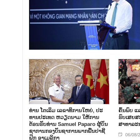
ທ່ານ ໂຕ​ເລິມ ເລ​ຂາ​ທິ​ການ​ໃຫຍ່, ປະ​
ຄົ້ນ​ພົບ ແ
ທານ​ປະ​ເທດ ​ຫວຽດ​ນາມ ໃຫ້​ການ​
ຮົບ​ເສຍ​ສະຫ
ຕ້ອນ​ຮັບ​ທ່ານ Samuel Paparo ຜູ້​ບັນ​
ສາ​ທາ​ລະ​
ຊາ​ການກອງ​ບັນ​ຊາ​ການພາກ​ພື້ນ​ປາ​ຊີ​
06/08/
ຟິກ ອາ​ເມ​ລິ​ກາ