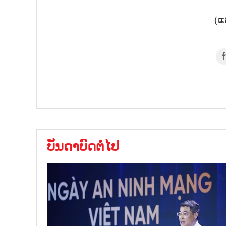
(ແ
ບັນດາບົດຕໍ່ໄປ