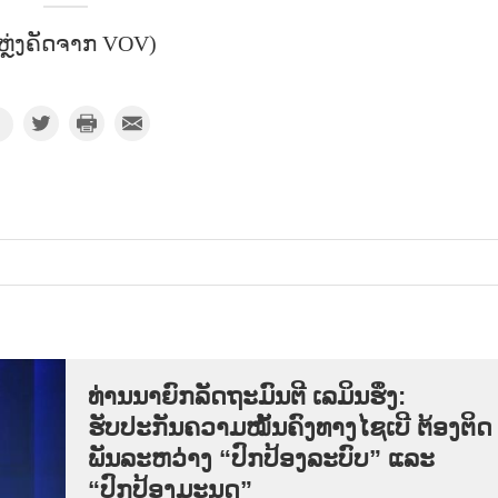
ຫຼ່ງຄັດຈາກ VOV)
ທ່ານນາຍົກລັດຖະມົນຕີ ເລມິນຮຶງ:
ຮັບປະກັນຄວາມໝັ້ນຄົງທາງໄຊເບີ ຕ້ອງຕິດ
ພັນລະຫວ່າງ “ປົກປ້ອງລະບົບ” ແລະ
“ປົກປ້ອງມະນຸດ”