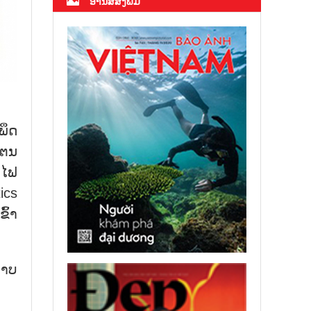
ອ່ານສື່ສິ່ງພິມ
ພຶດ​
 ໂຕນ
​ໄຟ​
tics
ົ້າ​
​ພາບ