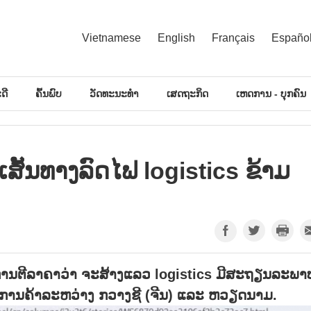
Vietnamese
English
Français
Españo
ດີ
ຄົ້ນພົບ
ວັດທະນະທຳ
ເສດຖະກິດ
ເຫດການ - ບຸກຄົນ
ັ້ນທາງລົດໄຟ logistics ຂ້າມ
້ຮັບການຕີລາຄາວ່າ ຈະສ້າງແລວ logistics ມີສະຖຽນລະພາ
ນການຄ້າລະຫວ່າງ ກວາງຊີ (ຈີນ) ແລະ ຫວຽດນາມ.