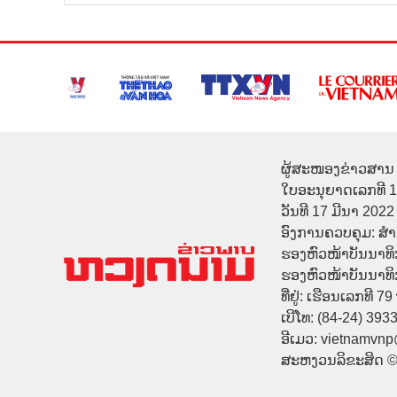
ຜູ້ສະໜອງຂ່າວສານ 
ໃບອະນຸຍາດເລກທີ 
ວັນທີ 17 ມີນາ 2022
ອົງການຄວບຄຸມ: ສ
ຮອງຫົວໜ້າບັນນາທິ
ຮອງຫົວໜ້າບັນນາທິກາ
ທີ່ຢູ່: ເຮືອນເລກທີ 7
ເບີໂທ: (84-24) 393
ອີເມວ: vietnamvn
ສະຫງວນລິຂະສິດ 