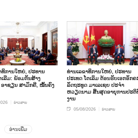
າທິການໃຫຍ່, ປະທານ
ທ່ານເລຂາທິການໃຫຍ່, ປະທານ
ເລີມ: ພ້ອມກັນສ້າງ
ປະເທດ ໂຕເລິມ ຕ້ອນຮັບເອກອັກຄ
ອາຊຽນ ສາມັກຄີ, ໝັ້ນຄົງ
ລັດຖະທູດ ມາເລເຊຍ ປະຈຳ
ຫວຽດນາມ ສິ້ນສຸດອາຍຸການປະຕິບ
ງານ
2026
ຂ່າວສານ
05/08/2026
ຂ່າວສານ
ອ່ານເພີ່ມ