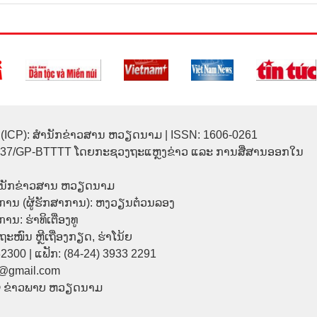
(ICP): ສຳນັກຂ່າວສານ ຫວຽດນາມ | ISSN: 1606-0261
137/GP-BTTTT ໂດຍກະຊວງຖະແຫຼງຂ່າວ ແລະ ການສື່ສານອອກໃນ
ຳນັກຂ່າວສານ ຫວຽດນາມ
ການ (ຜູ້ຮັກສາການ): ຫງວຽນຕ໋ວນລອງ
ນ: ຮ່າທິເຕື່ອງທູ
9 ຖະໜົນ ຫຼີເຖື່ອງກຽດ, ຮ່າໂນ້ຍ
32300 | ແຟັກ: (84-24) 3933 2291
p@gmail.com
© ຂ່າວພາບ ຫວຽດນາມ