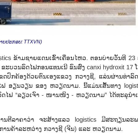
າບ​ປະ​ກອບ: TTXVN)
cs ຂ້າມ​ຊາຍ​ແດນ​ເຂົ້າ​ເຄື່ອນ​ໄຫວ. ​ຕອນ​ບ່າຍ​ວັນ​ທ​ີ 23 
ວ່າ ​ຂະ​ບວນລົດ​ໄຟ​ກອນ​ແທນ​ເນີ ຂົນ​ສົ່ງ canxi hydroxit 17
​ເຂດ​ປົກ​ຄ້ອງ​ດ້ວຍ​ຕົນ​ເອງ​ແຂວງ ກວາງ​ຊີ, ​ແລ່ນຜ່ານ​ທ່າ​ລົດ
ີ​ລົດ​ໄຟ ອຽນ​ວຽນ ຂອງ ຫວຽດ​ນາມ. ນີ້​ແມ່ນ​ເສັ້ນ​ທາງ logis
​ລົດ​ໄຟ “ລຽວ​ເຈົາ - ໜານ​ໜິງ - ຫວຽດ​ນາມ” ໄດ້​​ທະ​ລຸ​ນຳ​ເຂ
ດ້​ຮັບ​ການ​ຕີ​ລ​າ​ຄາວ່າ ຈະ​ສ້າງແລວ logistics ມີ​ສະ​ຖຽນ​ລະ
້ານ​ການ​ຄ້າ​ລະ​ຫວ່າງ ກວາງ​ຊີ (ຈີນ) ແລະ ຫວຽດ​ນາມ.