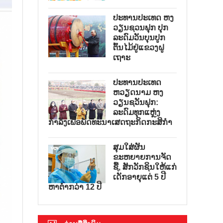
ປະທານປະເທດ ຫງ
ວຽນຊວນຟຸກ ປຸກ
ລະດົມວັນບຸນປູກ
ຕົ້ນໄມ້ຢູ່ແຂວງຝູ
ເຖາະ
ປະທານປະເທດ
ຫວຽດນາມ ຫງ
ວຽນຊວັນຟຸກ:
ລະດົມທຸກແຫຼ່ງ
ກຳລັງເພື່ອພັດທະນາເສດຖະກິດກະສິກຳ
ສຸມໃສ່ຜັນ
ຂະຫຍາຍການຈັດ
ຊື້, ສັກວັກຊິນໃຫ້ແກ່
ເດັກອາຍຸແຕ່ 5 ປີ
ຫາຕ່ຳກວ່າ 12 ປີ