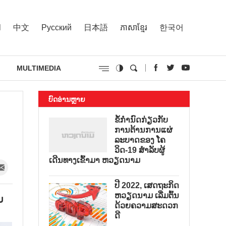
l
中文
Русский
日本語
ភាសាខ្មែរ
한국어
MULTIMEDIA
ບົດອ່ານຫຼາຍ
ຂໍ້ກຳນົດກ່ຽວກັບ
ການຕ້ານການແຜ່
ລະບາດຂອງ ໂຄ
ວິດ-19 ສຳລັບຜູ້
ເດີນທາງເຂົ້າມາ ຫວຽດນາມ
ປີ 2022, ເສດຖະກິດ
ຫວຽດນາມ ເລີ່ມຕົ້ນ
ບ
ດ້ວຍຄວາມສະດວກ
ດີ