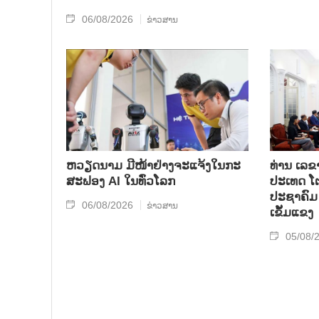
06/08/2026
ຂ່າວສານ
ຫວຽດນາມ ມີໜ້າຢ່າງຈະແຈ້ງໃນກະ
ທ່ານ ເລຂ
ສະຟອງ AI ໃນທົ່ວໂລກ
ປະເທດ ໂຕ
ປະຊາຄົມ 
06/08/2026
ຂ່າວສານ
ເຂັ້ມແຂງ
05/08/