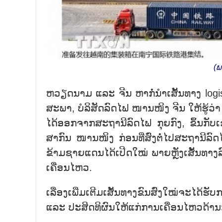
(ພ
ຫວຽດ​ນາມ ແລະ ຈີນ ຫາກໍ່​ນຳ​ເສັ້ນ​ທາງ logisti
ສະ​ພາ, ບໍ​ລິ​ສັດ​ລົດ​ໄຟ ໜານ​ໜິງ ຈີນ ໃຫ້​ຮູ້​
ໄດ້​ອອກ​ຈາກ​ສະ​ຖາ​ນີ​ລົດ​ໄຟ ກຸ​ຍ​ກົງ, ຂຶ້ນ​ກັບ
ສາ​ກົນ ໜານ​ໜິງ ກ່ອນ​ທີ່​ສົ່ງ​ຕໍ່​ໄປ​ສະ​ຖາ​ນ
ຂ້າ​ມ​ຊາຍ​ແດນ​ໄດ້​ເປີດ​ໃໝ່ ພາຍ​ຫຼັງ​ເສັ້ນ​ທາງ
ເຄື່ອນ​ໄຫວ.
ເລື່ອງ​ເພີ່ມ​ເຕີມ​ເສັ້ນ​ທາງ​ຂົນ​ສົ່ງ​ໃໝ່​ຈະ​ໄ
ແລະ ປະ​ສິດ​ທິ​ຜົນ​ໃຫ້​ແກ່​ການ​ເຄື່ອນ​ໄຫວ​ດ