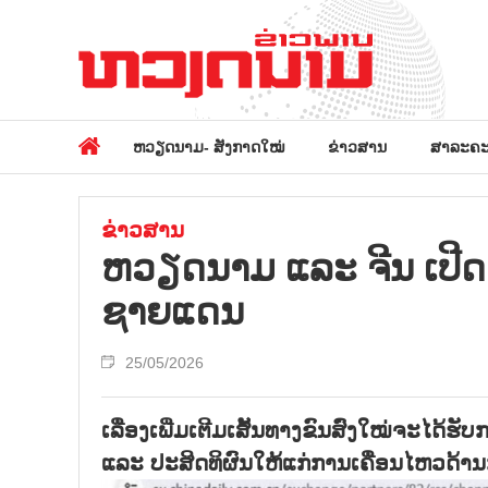
ຫວຽດນາມ- ສັງກາດໃໝ່
ຂ່າວສານ
ສາລະຄະ
ຂ່າວສານ
ຫວຽດນາມ ແລະ ຈີນ ເປີດເສ
ຊາຍແດນ
25/05/2026
ເລື່ອງເພີ່ມເຕີມເສັ້ນທາງຂົນສົ່ງໃໝ່ຈະໄດ
ແລະ ປະສິດທິຜົນໃຫ້ແກ່ການເຄື່ອນໄຫວດ້າ