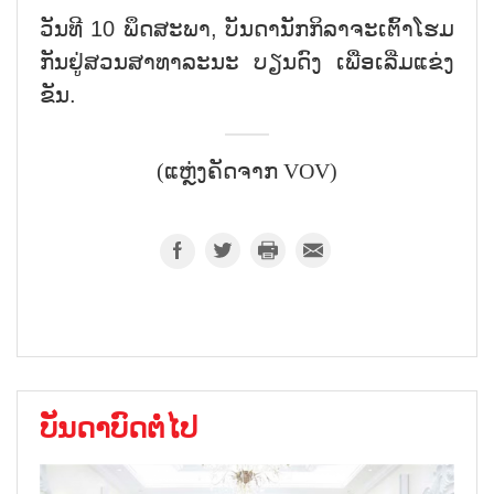
ວັນ​ທີ 10 ພຶດ​ສະ​ພາ, ບັນ​ດາ​ນັກ​ກ​ິ​ລາ​ຈະ​ເຕົ້າ​ໂຮມ​
ກັນ​ຢູ່​ສວນ​ສາ​ທາ​ລະ​ນະ ບຽນ​ດົງ ເພື່ອ​ເລີ່ມ​ແຂ່ງ​
ຂັນ.
(ແຫຼ່ງຄັດຈາກ VOV)
ບັນດາບົດຕໍ່ໄປ