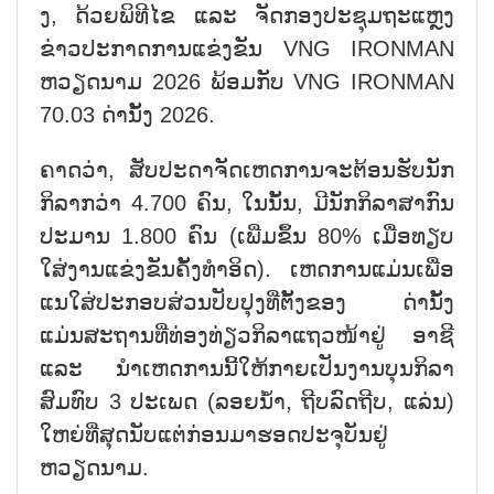
ງ, ດ້ວ​ຍ​ພິ​ທີ​ໄຂ ແລະ ຈັດ​ກອງ​ປະ​ຊຸມ​ຖະ​ແຫຼງ​
ຂ່າວປະ​ກາດ​ການ​ແຂ່ງ​ຂັນ VNG IRONMAN
ຫວຽດ​ນາມ 2026 ພ້ອມ​ກັບ VNG IRONMAN
70.03 ດ່ານັ້ງ 2026.
​ຄາດ​ວ່າ, ສັບ​ປະ​ດາ​ຈັດເຫດ​ການ​​ຈະ​ຕ້ອນ​ຮັບ​ນັກ​
ກິ​ລາກວ່າ 4.700 ຄົນ, ໃນ​ນັ້ນ, ​ມີ​ນັກ​ກ​ິ​ລາ​ສາ​ກົນ​
ປະ​ມານ 1.800 ຄົນ (ເພີ່ມ​ຂຶ້​ນ 80% ເມື່ອ​ທຽບ​
ໃສ່​ງານ​ແຂ່ງ​ຂັນ​ຄັ້ງ​ທຳ​ອິດ). ເຫດ​ການ​ແມ່ນ​ເພື່ອ​
ແນ​ໃສ່​ປະ​ກອບ​ສ່ວນ​ປັບ​ປຸງ​ທີ່​ຕັ້ງ​ຂອງ ດ່ານັ້ງ
ແມ່ນ​ສະ​ຖານ​ທີ່​ທ່ອງ​ທ່ຽວ​ກິ​ລາ​ແຖວ​ໜ້າ​ຢູ່ ອາ​ຊີ
ແລະ ນຳ​ເຫດ​ການນີ້​ໃຫ້​ກາຍ​ເປັນ​ງານ​ບຸນ​ກິ​ລາ​
ສົມ​ທົບ 3 ປະ​ເ​ພດ (ລອຍ​ນ້ຳ, ຖີບ​ລົດ​ຖີບ, ແລ່ນ)
ໃຫຍ່​ທີ່​ສຸດ​ນັບ​ແຕ່​ກ່ອນ​ມາ​ຮອດ​ປະ​ຈຸ​ບັນ​ຢູ່
ຫວຽດ​ນາມ.