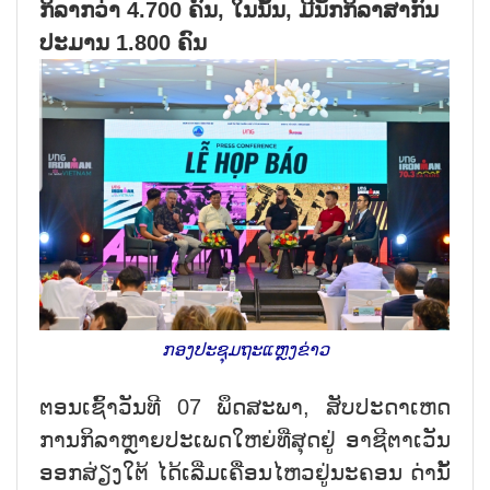
ກິລາກວ່າ 4.700 ຄົນ, ໃນນັ້ນ, ມີນັກກິລາສາກົນ
ປະມານ 1.800 ຄົນ
ກອງປະຊຸມຖະແຫຼງຂ່າວ
ຕອນ​ເຊົ້າ​ວັນ​ທີ 07 ພຶດ​ສະ​ພາ, ສັບ​ປະ​ດາ​ເຫດ​
ການ​ກິ​ລາ​ຫຼາຍ​ປ​ະ​ເພດ​ໃຫ​ຍ່​ທີ່​ສຸດ​ຢູ່ ອາ​ຊີ​ຕາ​ເວັນ​
ອອກ​ສ່​ຽງ​ໃຕ້ ໄດ້​ເລີ່ມ​ເຄື່ອນ​ໄຫວ​ຢູ່​ນະ​ຄອນ ດ່ານັ້