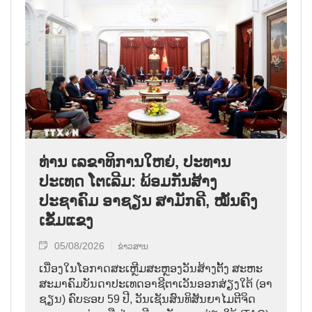
ທ່ານ ເລຂາທິການໃຫຍ່, ປະທານ
ປະເທດ ໂຕເລີມ: ພ້ອມກັນສ້າງ
ປະຊາຄົມ ອາຊຽນ ສາມັກຄີ, ໝັ້ນຄົງ
ເຂັ້ມແຂງ
05/08/2026
ຂ່າວສານ
ເນື່ອງໃນໂອກາດສະເຫຼີມສະຫຼອງວັນສ້າງຕັ້ງ ສະຫະ
ສະມາຄົມບັນດາປະເທດອາຊີຕາເວັນອອກສ່ຽງໃຕ້ (ອາ
ຊຽນ) ຄົບຮອບ 59 ປີ, ວັນເຊັນສົນທິສັນຍາໄມຕີຈິດ