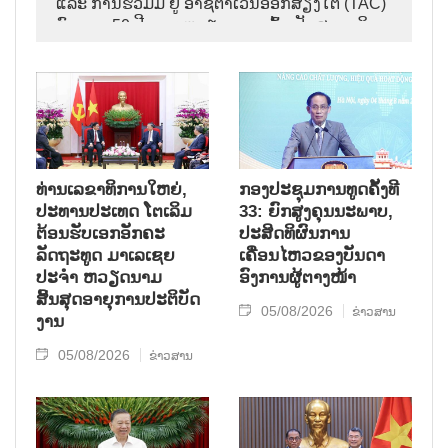
ແລະ ການຮ່ວມມື ຢູ່ ອາຊີຕາເວັນອອກສ່ຽງໃຕ້ (TAC)
ຄົບຮອບ 50 ປີ ແລະ ຫວຽດນາມ ເຂົ້າເປັນສະມາຊິກ
ອາຊຽນ ຄົບຮອບ 31 ປີ,
ທ່ານເລຂາທິການໃຫຍ່,
ກອງປະຊຸມການທູດຄັ້ງທີ
ປະທານປະເທດ ໂຕເລິມ
33: ຍົກສູງຄຸນນະພາບ,
ຕ້ອນຮັບເອກອັກຄະ
ປະສິດທິຜົນການ
ລັດຖະທູດ ມາເລເຊຍ
ເຄື່ອນໄຫວຂອງບັນດາ
ປະຈຳ ຫວຽດນາມ
ອົງການຜູ້ຕາງໜ້າ
ສິ້ນສຸດອາຍຸການປະຕິບັດ
05/08/2026
ຂ່າວສານ
ງານ
05/08/2026
ຂ່າວສານ