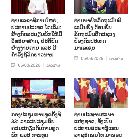
ທ່ານເລຂາທິການໃຫຍ່,
ທ່ານນາຍົກລັດຖະມົນຕີ
ປະທານປະເທດ ໂຕເລິມ:
ເລມິນຮຶງ ຕ້ອນຮັບ
ສ້າງກົດລະບຽບພັກໃຫ້ມີ
ລັດຖະມົນຕີກະຊວງ
ວິທະຍາສາດ, ປະຕິບັດ
ປ້ອງກັນປະເທດ
ຢ່າງງ່າຍດາຍ ແລະ ມີ
ມາເລເຊຍ
ກຳລັງຊີວິດຍາວນານ
05/08/2026
ຂ່າວສານ
05/08/2026
ຂ່າວສານ
ກອງປະຊຸມການທູດຄັ້ງທີ
ທ່ານປະທານສະພາ
33: ວາລະປະຊຸມຄົບ
ແຫ່ງຊາດ, ທັງເປັນ
ຄະນະກ່ຽວກັບການທູດ
ປະທານສະພາຜູ້ແທນ
ພັກ ແລະ ການທູດ
ລາຊະດອນໄທ ມາຮອດ