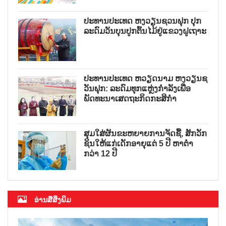
ປະທານປະເທດ ຫງວຽນຊວນຟຸກ ປຸກ
ລະດົມວັນບຸນປູກຕົ້ນໄມ້ຢູ່ແຂວງຝູເຖາະ
ປະທານປະເທດ ຫວຽດນາມ ຫງວຽນຊ
ວັນຟຸກ: ລະດົມທຸກແຫຼ່ງກຳລັງເພື່ອ
ພັດທະນາເສດຖະກິດກະສິກຳ
ສຸມໃສ່ຜັນຂະຫຍາຍການຈັດຊື້, ສັກວັກ
ຊິນໃຫ້ແກ່ເດັກອາຍຸແຕ່ 5 ປີ ຫາຕ່ຳ
ກວ່າ 12 ປີ
ອ່ານສື່ສິ່ງພິມ