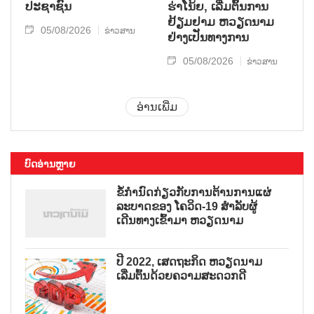
ປະຊາຊົນ
ຮ່າໂນ້ຍ, ເລີ່ມຕົ້ນການ
ຢ້ຽມຢາມ ຫວຽດນາມ
05/08/2026
ຂ່າວສານ
ຢ່າງເປັນທາງການ
05/08/2026
ຂ່າວສານ
ອ່ານເພີ່ມ
ບົດອ່ານຫຼາຍ
ຂໍ້ກຳນົດກ່ຽວກັບການຕ້ານການແຜ່
ລະບາດຂອງ ໂຄວິດ-19 ສຳລັບຜູ້
ເດີນທາງເຂົ້າມາ ຫວຽດນາມ
ປີ 2022, ເສດຖະກິດ ຫວຽດນາມ
ເລີ່ມຕົ້ນດ້ວຍຄວາມສະດວກດີ