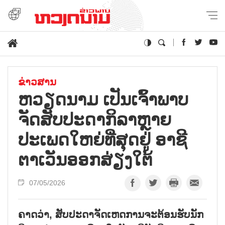
ຂ່າວສານ
ຫວຽດນາມ ເປັນເຈົ້າພາບ
ຈັດສັບປະດາກິລາຫຼາຍ
ປະເພດໃຫຍ່ທີ່ສຸດຢູ່ ອາຊີ
ຕາເວັນອອກສ່ຽງໃຕ້
07/05/2026
ຄາດວ່າ, ສັບປະດາຈັດເຫດການຈະຕ້ອນຮັບນັກ