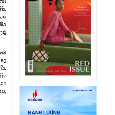
ກັບ
ັ່ນ
້ວຍ
ົ່ວ
ຢູ່
ດຕະ
ືອງ
າໃນ
ກິດ
ວ່າ
ໄນ,