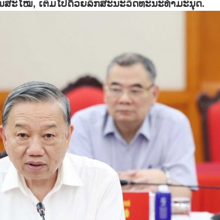
ລ, ທັນສະໄໝ, ເຕັມໄປດ້ວຍລັກສະນະວັດທະນະທຳມະນຸດ.