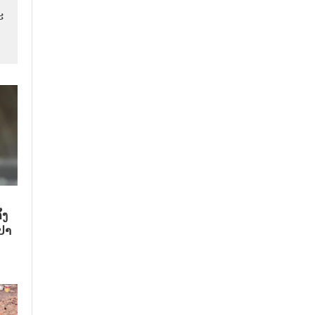
​
້ງ
ປາ