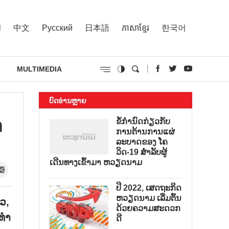
l
中文
Русский
日本語
ភាសាខ្មែរ
한국어
MULTIMEDIA
ບົດອ່ານຫຼາຍ
​
ຂໍ້ກຳນົດກ່ຽວກັບ
ການຕ້ານການແຜ່
ລະບາດຂອງ ໂຄ
ວິດ-19 ສຳລັບຜູ້
ເດີນທາງເຂົ້າມາ ຫວຽດນາມ
ປີ 2022, ເສດຖະກິດ
ຫວຽດນາມ ເລີ່ມຕົ້ນ
ວ,
ດ້ວຍຄວາມສະດວກ
ະທຳ
ດີ