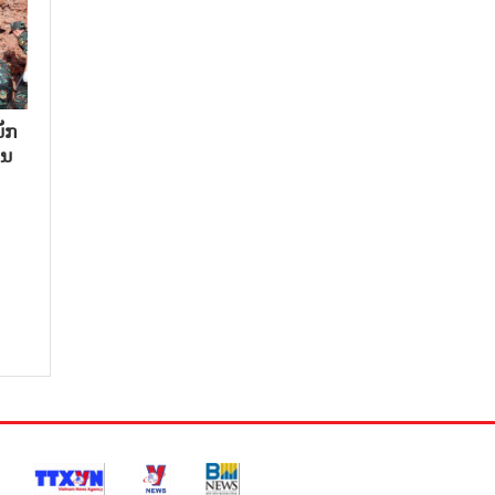
ັກ​
ນ​