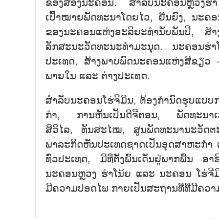
ຂອງສອງນະຄອນ. ສຳລັບນະຄອນຫຼວງຮ່າ
ເປົ້າໝາຍພັດທະນາໂດຍໄວ, ຍືນຍົງ, ນະຄອນຕ
ຂອງນະຄອນແຫ່ງອະລິຍະທຳນັບພັນປີ, ສ້າ
ລັກສະນະວັດທະນະທຳມະນຸດ. ນະຄອນຮ່າໂນ້
ປະເທດ, ສ້າງພາບພົດນະຄອນແຫ່ງສີຂຽວ - ອັ
ພາຍໃນ ແລະ ຕ່າງປະເທດ.
ສຳລັບນະຄອນໂຮ່ຈີມິນ, ຕ້ອງກຳນົດຮູບແບບ
ກຳ, ການຫັນເປັນດີຈີຕອນ, ພັດທະນາເສດຖະກ
ສີວິໄລ, ທັນສະໄໝ, ສູນພັດທະນານະວັດຕ
ພາລະກິດຫັນປະເທດຊາດເປັນອຸດສາຫະກຳ ແ
ທົ່ວປະເທດ, ມີທີ່ຕັ້ງພົ້ນເດັ່ນຢູ່ພາກພື້ນ
ນະຄອນຫຼວງ ຮ່າໂນ້ຍ ແລະ ນະຄອນ ໂຮ່ຈີ
ມີຄວາມປອດໄພ ກາຍເປັນສະຖານທີ່ທີ່ມີຄວ