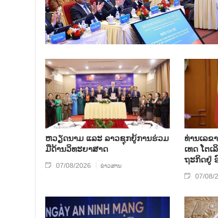
ຫວຽດ​ນາມ ແລະ ລາວ​ຊຸກ​ຍູ້​ການ​ຮ່ວມ​
ທ່ານ​ເລ​ຂາ
ມື​ດ້ານວ​ິ​ທະ​ຍາ​ສາດ
ເທດ ໂຕ​ເລິ
ຖະ​ກິດ​ຢູ່
07/08/2026
ຂ່າວສານ
07/08/