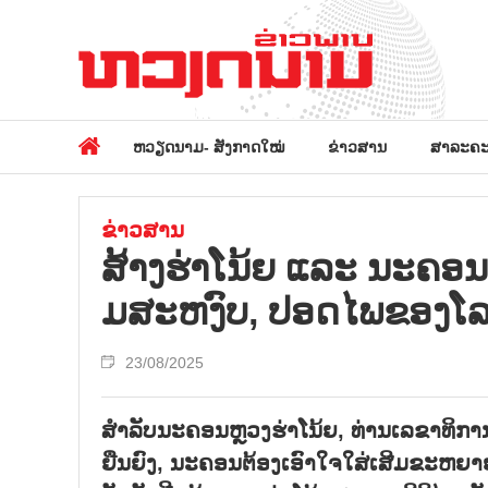
ຫວຽດນາມ- ສັງກາດໃໝ່
ຂ່າວສານ
ສາລະຄະ
ຂ່າວສານ
ສ້າງ​ຮ່າ​ໂນ້ຍ ແລະ ນ​ະ​ຄອນ ໂ
ມ​ສະ​ຫງົບ, ປອດ​ໄພ​ຂອງ​ໂ
23/08/2025
ສຳລັບນະຄອນຫຼວງຮ່າໂນ້ຍ, ທ່ານເລຂາທິກ
ຍືນຍົງ, ນະຄອນຕ້ອງເອົາໃຈໃສ່ເສີມຂະຫຍາ