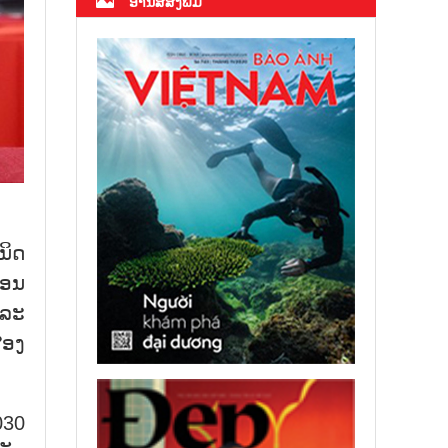
ອ່ານສື່ສິ່ງພິມ
ນິດ
ຄອນ
ແລະ
ສອງ
030