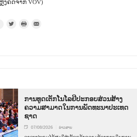
ຫຼ່ງຄັດຈາກ VOV)
ການ​ທູດ​ເຕັກ​ໂນ​ໂລ​ຢີ​ປະ​ກອບ​ສ່ວນ​ສ້າງ​
ຄວາມ​ສາ​ມາດ​ໃນ​ການ​ພັດ​ທະ​ນາ​ປະ​ເທດ​
ຊາດ
07/08/2026
ຂ່າວສານ