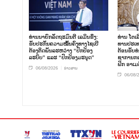
ທ່ານນາຍົກລັດຖະມົນຕີ ເລມິນຮຶງ:
ທ່ານ ໂຕ​ເລ
ຮັບປະກັນຄວາມໝັ້ນຄົງທາງໄຊເບີ
ທານ​ປະ​ເ
ຕ້ອງຕິດພັນລະຫວ່າງ “ປົກປ້ອງ
ຕ້ອນ​ຮັບ​
ລະບົບ” ແລະ “ປົກປ້ອງມະນຸດ”
ຊາ​ການກອງ
ຟິກ ອາ​ເມ​
06/08/2026
ຂ່າວສານ
06/08/