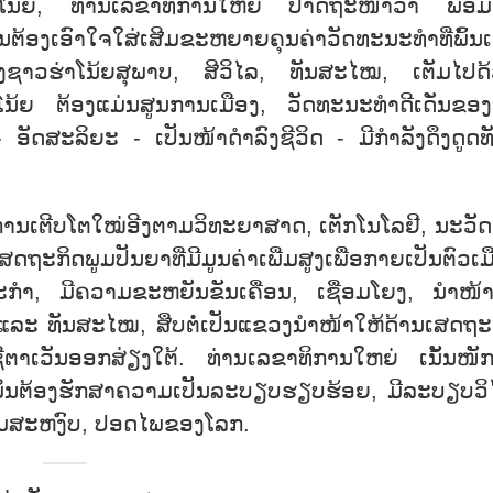
ໂນ້ຍ, ທ່ານເລຂາທິການໃຫຍ່ ປາດຖະໜາວ່າ ພ້ອມ
້ອງເອົາໃຈໃສ່ເສີມຂະຫຍາຍຄຸນຄ່າວັດທະນະທຳທີ່ພົ້ນເດ
ງຊາວຮ່າໂນ້ຍສຸພາບ, ສີວິໄລ, ທັນສະໄໝ, ເຕັມໄປດ
ຍ ຕ້ອງແມ່ນສູນການເມືອງ, ວັດທະນະທຳດີເດັ່ນຂອງທ
ດສະລິຍະ - ເປັນໜ້າດຳລົງຊີວິດ - ມີກຳລັງດຶງດູດທັງ
ການເຕີບໂຕໃໝ່ອີງຕາມວິທະຍາສາດ, ເຕັກໂນໂລຢີ, ນະວັ
ິດພູມປັນຍາທີ່ມີມູນຄ່າເພີ່ມສູງເພື່ອກາຍເປັນຕົວເມ
ະກຳ, ມີຄວາມຂະຫຍັນຂັນເຄື່ອນ, ເຊື່ອມໂຍງ, ນຳໜ້
ລະ ທັນສະໄໝ, ສືບຕໍ່ເປັນແຂວງນຳໜ້າໃຫ້ດ້ານເສດຖະ
 ອາຊີຕາເວັນອອກສ່ຽງໃຕ້. ທ່ານເລຂາທິການໃຫຍ່ ເນັ້ນໜັກ
ມິນຕ້ອງຮັກສາຄວາມເປັນລະບຽບຮຽບຮ້ອຍ, ມີລະບຽບວິ
າມສະຫງົບ, ປອດໄພຂອງໂລກ.