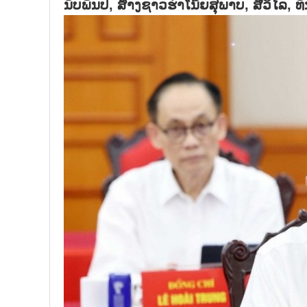
ນັບພັນປີ, ສ້າງຊາວຮ່າໂນ້ຍສຸພາບ, ສີວິໄ