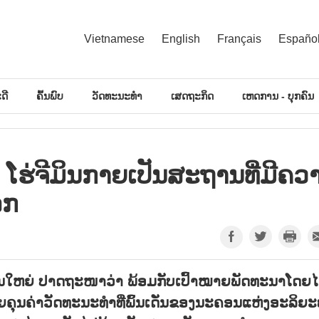
Vietnamese
English
Français
Españo
ດີ
ຄົ້ນພົບ
ວັດທະນະທຳ
ເສດຖະກິດ
ເຫດການ - ບຸກຄົນ
ຮ່​ຈີ​ມິນ​ກາຍ​ເປັນ​ສະ​ຖານ​ທີ່​ມີຄວາ
ລກ
ານໃຫຍ່ ປາດຖະໜາວ່າ ພ້ອມກັບເປົ້າໝາຍພັດທະນາໂດຍໄ
ຍຄຸນຄ່າວັດທະນະທຳທີ່ພົ້ນເດັ່ນຂອງນະຄອນແຫ່ງອະລິຍ