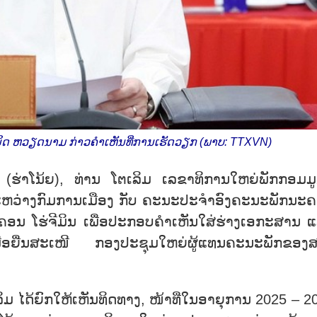
ນິດ ຫວຽດນາມ ກ່າວຄຳເຫັນທີ່ການເຮັດວຽກ (ພາບ: TTXVN)
 (ຮ່າໂນ້ຍ), ທ່ານ ໂຕເລິມ ເລຂາທິການໃຫຍ່ພັກກອມມູ
ຫວ່າງກົມການເມືອງ ກັບ ຄະນະປະຈຳອົງຄະນະພັກນະ
ອນ ໂຮ່ຈີມິນ ເພື່ອປະກອບຄຳເຫັນໃສ່ຮ່າງເອກະສານ 
່ອຍື່ນສະເໜີ ກອງປະຊຸມໃຫຍ່ຜູ້ແທນຄະນະພັກຂອງ
ິມ ໄດ້ຍົກໃຫ້ເຫັນທິດທາງ, ໜ້າທີ່ໃນອາຍຸການ 2025 – 2