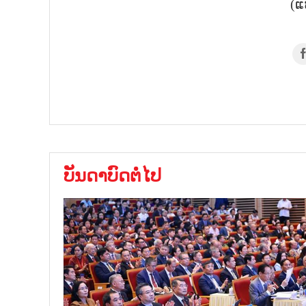
(ແ
ບັນດາບົດຕໍ່ໄປ