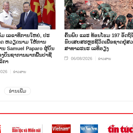
ິມ ເລ​ຂາ​ທິ​ການ​ໃຫຍ່, ປະ​
ຄົ້ນ​ພົບ ແລະ ທ້ອນ​ໂຮມ 197 ອັດ​ຖິ​ນ
ທດ ​ຫວຽດ​ນາມ ໃຫ້​ການ​
ຮົບ​ເສຍ​ສະຫຼະ​ຊີ​ວິດ​ເພື່ອ​ຊາດ​ຢູ່​ສວ
ທ່ານ Samuel Paparo ຜູ້​ບັນ​
ສາ​ທາ​ລະ​ນະ ເລ​ທິ​ຣຽງ
​ບັນ​ຊາ​ການພາກ​ພື້ນ​ປາ​ຊີ​
06/08/2026
ຂ່າວສານ
ລິ​ກາ
2026
ຂ່າວສານ
ອ່ານເພີ່ມ