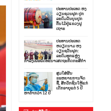
ປະທານປະເທດ ຫງ
ວຽນຊວນຟຸກ ປຸກ
ລະດົມວັນບຸນປູກ
ຕົ້ນໄມ້ຢູ່ແຂວງຝູ
ເຖາະ
ປະທານປະເທດ
ຫວຽດນາມ ຫງ
ວຽນຊວັນຟຸກ:
ລະດົມທຸກແຫຼ່ງ
ກຳລັງເພື່ອພັດທະນາເສດຖະກິດກະສິກຳ
ສຸມໃສ່ຜັນ
ຂະຫຍາຍການຈັດ
ຊື້, ສັກວັກຊິນໃຫ້ແກ່
ເດັກອາຍຸແຕ່ 5 ປີ
ຫາຕ່ຳກວ່າ 12 ປີ