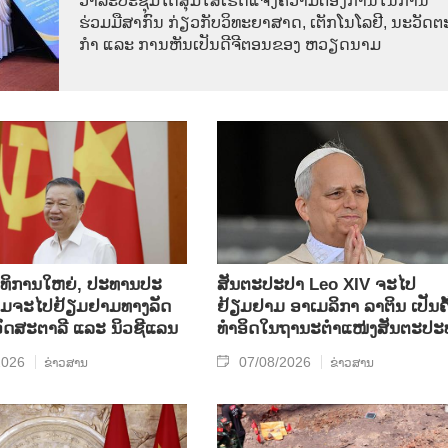
ວາ​ລະ​ປະ​ຊຸມ​ໄດ້​ສຸມ​ໃສ່​ເຮັດ​ແຈ້ງ​ຄວາມ​ຕ້ອງ​ການ​ໃນ​ການ​
ຮ່ວມ​ມື​ສາ​ກົນ ກ່ຽວ​ກັບ​ວິ​ທະ​ຍາ​ສາດ, ເຕັກ​ໂນ​ໂລ​ຢີ, ນະ​ວັດ​ຕະ
ກຳ ແລະ ການ​ຫັນ​ເປັນ​ດີ​ຈີ​ຕອນ​ຂອງ ຫວຽດ​ນາມ
​ທິ​ການ​ໃຫຍ່, ປ​ະ​ທານ​ປະ​
ສັນຕະປະປາ Leo XIV ຈະໄປ
ມ​ຈະ​ໄປ​ຢ້ຽມ​ຢາມ​ທາງ​ລັດ​
ຢ້ຽມຢາມ ອາເມລິກາ ລາຕິນ ເປັນຄັ
 ອົດ​ສະ​ຕາ​ລີ ແລະ ນິວ​ຊີ​ແລນ
ທຳອິດໃນຖານະຕຳແໜ່ງສັນຕະປະ
2026
07/08/2026
ຂ່າວສານ
ຂ່າວສານ