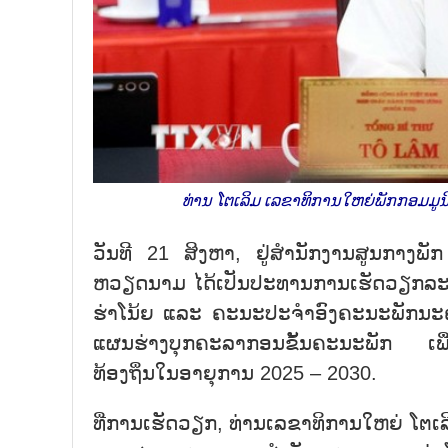
ທ່ານ ໂຕເລິມ ເລຂາທິການໃຫຍ່ພັກກອມມູ
ວັນທີ 21 ສິງຫາ, ຢູ່ສຳນັກງານສູນກາງພັກ
ຫວຽດນາມ ໄດ້ເປັນປະທານການເຮັດວຽກລະ
ຮ່າໂນ້ຍ ແລະ ຄະນະປະຈຳອົງຄະນະພັກນະຄ
ແຜນຮ່າງບຸກຄະລາກອນຂັ້ນຄະນະພັກ ເພື
ທ້ອງຖິ່ນໃນອາຍຸການ 2025 – 2030.
ທີ່ການເຮັດວຽກ, ທ່ານເລຂາທິການໃຫຍ່ ໂຕເລ