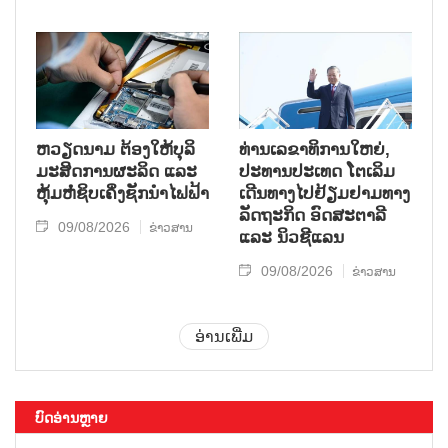
ຫວຽດນາມ ຕ້ອງໃຫ້ບຸລິ
ທ່ານເລຂາທິການໃຫຍ່,
ມະສິດການຜະລິດ ແລະ
ປະທານປະເທດ ໂຕເລິມ
ຫຸ້ມຫໍ່ຊິບເຄິ່ງຊັກນຳໄຟຟ້າ
ເດີນທາງໄປຢ້ຽມຢາມທາງ
ລັດຖະກິດ ອົດສະຕາລີ
09/08/2026
ຂ່າວສານ
ແລະ ນິວຊີແລນ
09/08/2026
ຂ່າວສານ
ອ່ານເພີ່ມ
ບົດອ່ານຫຼາຍ