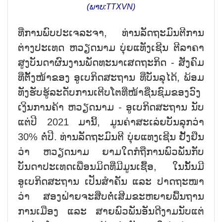
(ພາບ:TTXVN)
ທີ່ການພົບປະເຈລະຈາ, ທ່ານລັດຖະມົນຕີການ
ຕ່າງປະເທດ ຫວຽດນາມ ບຸ່ຍແທັງເຊີນ ຕີລາຄາ
ສູງບັນດາຜົນງານພັດທະນາເສດຖະກິດ - ສັງຄົມ
ທີ່ຕັ້ງໜ້າຂອງ ອູເບກິດສະຖານ ທີ່ບັນລຸໄດ້, ພ້ອມ
ທັງຮັບຮູ້ລະດັບການເຕີບໂຕທີ່ໜ້າຊື່ນຊົມຂອງວົງ
ເງິນການຄ້າ ຫວຽດນາມ - ອູເບກິດສະຖານ ນັບ
ແຕ່ປີ 2021 ມານີ້, ມູນຄ່າສະເລ່ຍບັນລຸກວ່າ
30% ຕໍ່ປີ. ທ່ານລັດຖະມົນຕີ ບຸ່ຍແທງເຊີນ ຢັ້ງຢືນ
ວ່າ ຫວຽດນາມ ຍາມໃດກໍຖືການພົວພັນກັບ
ບັນດາປະເທດເພື່ອນມິດທີ່ມີມູນເຊື້ອ, ໃນນັ້ນມີ
ອູເບກິດສະຖານ ເປັນສຳຄັນ ແລະ ປາດຖະໜາ
ວ່າ ສອງຝ່າຍຈະສືບຕໍ່ເສີມຂະຫຍາຍພື້ນຖານ
ການເມືອງ ແລະ ສາຍພົວພັນອັນດີງາມນັບແຕ່