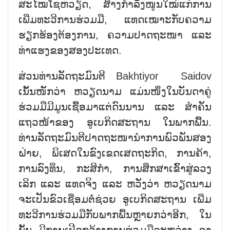
ສະໄໝໂຊຫວຽດ, ສ້າງກຳລັງໜູນໃໝ່ແກ່ການ
ເພີ່ມທະວີການຮ່ວມມື, ແທດເໝາະກັບຄວາມ
ຮຽກຮ້ອງຕ້ອງການ, ຄວາມປາດຖະໜາ ແລະ
ທ່າແຮງຂອງສອງປະເທດ.
ສ່ວນທ່ານລັດຖະມົນຕີ Bakhtiyor Saidov
ເນັ້ນໜັກວ່າ ຫວຽດນາມ ແມ່ນໜຶ່ງໃນບັນດາຄູ່
ຮ່ວມມືມີມູນເຊື້ອມາແຕ່ດົນນານ ແລະ ສຳຄັນ
ແຖວໜ້າຂອງ ອູເບກິດສະຖານ ໃນພາກພືິ້ນ.
ທ່ານລັດຖະມົນຕີປາດຖະໜານຳການພົວພັນສອງ
ຝ່າຍ, ພິເສດໃນຂົງເຂດເສດຖະກິດ, ການຄ້າ,
ການລົງທຶນ, ກະສິກຳ, ການສຶກສາເຂົ້າສູ່ລວງ
ເລິກ ແລະ ແທດຈິງ ແລະ ຫວັງວ່າ ຫວຽດນາມ
ຈະເປັນຂົວເຊື່ອມຕໍ່ຊ່ວຍ ອູເບກິດສະຖານ ເພີ່ມ
ທະວີການຮ່ວມມືກັບພາກພື້ນຫຼາຍກວ່າອີກ, ໃນ
ນັ້ນ ມີການເປີດກວ້າງການຮ່ວມມືລະຫວ່າງ ອາ