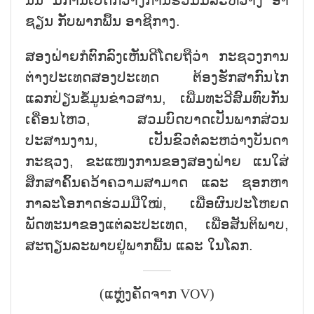
ຊຽນ ກັບພາກພື້ນ ອາຊີກາງ.
ສອງຝ່າຍກໍຕົກລົງເຫັນດີໂດຍຖືວ່າ ກະຊວງການ
ຕ່າງປະເທດສອງປະເທດ ຕ້ອງຮັກສາກົນໄກ
ແລກປ່ຽນຂໍ້ມູນຂ່າວສານ, ເພີ່ມທະວີສົມທົບກັນ
ເຄື່ອນໄຫວ, ສວມບົດບາດເປັນພາກສ່ວນ
ປະສານງານ, ເປັນຂົວຕໍ່ລະຫວ່າງບັນດາ
ກະຊວງ, ຂະແໜງການຂອງສອງຝ່າຍ ແນໃສ່
ສຶກສາຄົ້ນຄວ້າຄວາມສາມາດ ແລະ ຊອກຫາ
ກາລະໂອກາດຮ່ວມມືໃໝ່, ເພື່ອຜົນປະໂຫຍດ
ພັດທະນາຂອງແຕ່ລະປະເທດ, ເພື່ອສັນຕິພາບ,
ສະຖຽນລະພາບຢູ່ພາກພື້ນ ແລະ ໃນໂລກ.
(ແຫຼ່ງຄັດຈາກ VOV)