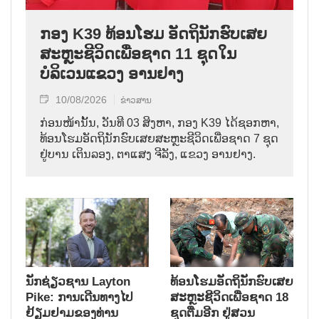
ກອງ K39 ທ້ອນໂຮມ ອັດຖິນັກຮົບເສຍ
ສະຫຼະຊີວິດເພື່ອຊາດ 11 ຊຸດໃນ
ບໍລິເວນແຂວງ ອານຢາງ
10/08/2026
ຂ່າວສານ
ກ່ອນໜ້ານັ້ນ, ວັນທີ 03 ສິງຫາ, ກອງ K39 ໄດ້ຊອກຫາ,
ທ້ອນໂຮມອັດຖິນັກຮົບເສຍສະຫຼະຊີວິດເພື່ອຊາດ 7 ຊຸດ
ຢູ່ບານ ເຕິນລອງ, ຕາແສງ ຈີລັງ, ແຂວງ ອານຢາງ.
ນັກຊ່ຽວຊານ Layton
ທ້ອນໂຮມອັດຖິນັກຮົບເສຍ
Pike: ການເດີນທາງໄປ
ສະຫຼະຊີວິດເພື່ອຊາດ 18
ຢ້ຽມຢາມຂອງທ່ານ
ຊຸດຕື່ມອີກ ຢູ່ສວນ