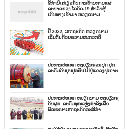
ຂໍ້ກຳນົດກ່ຽວກັບການຕ້ານການແຜ່
ລະບາດຂອງ ໂຄວິດ-19 ສຳລັບຜູ້
ເດີນທາງເຂົ້າມາ ຫວຽດນາມ
ປີ 2022, ເສດຖະກິດ ຫວຽດນາມ
ເລີ່ມຕົ້ນດ້ວຍຄວາມສະດວກດີ
ປະທານປະເທດ ຫງວຽນຊວນຟຸກ ປຸກ
ລະດົມວັນບຸນປູກຕົ້ນໄມ້ຢູ່ແຂວງຝູເຖາະ
ປະທານປະເທດ ຫວຽດນາມ ຫງວຽນຊ
ວັນຟຸກ: ລະດົມທຸກແຫຼ່ງກຳລັງເພື່ອ
ພັດທະນາເສດຖະກິດກະສິກຳ