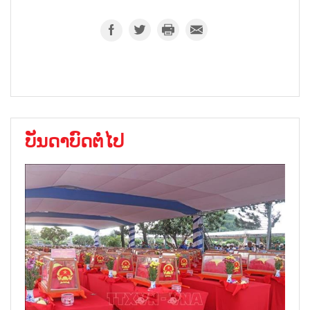
ບັນດາບົດຕໍ່ໄປ