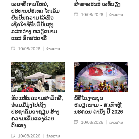
ເລຂາທິການໃຫຍ່,
ສາທາລະນະ ເລທິຣຽງ
ປະທານປະເທດ ໂຕເລິມ
10/08/2026
ຂ່າວສານ
ຢືນຢັນຄວາມໄວ້ເນື້ອ
ເຊື່ອໃຈທີ່ນັບມື້ນັບສູງ
ລະຫວ່າງ ຫວຽດນາມ
ແລະ ອົດສະຕາລີ
10/08/2026
ຂ່າວສານ
ຮັດແໜ້ນຄວາມສາມັກຄີ,
ພິທີໄຂງານບຸນ
ຮ່ວມມືມຸ່ງໄປເຖິງ
ຫວຽດນາມ - ສ.ເກົາຫຼີ
ປະຊາຄົມອາຊຽນ ສ້າງ
ນະຄອນ ດ່ານັ້ງ ປີ 2026
ຄວາມເຂັ້ມແຂງດ້ວຍ
10/08/2026
ຂ່າວສານ
ຕົນເອງ
10/08/2026
ຂ່າວສານ