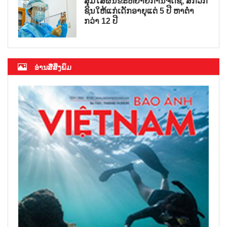
ສຸມໃສ່ຜັນຂະຫຍາຍການຈັດຊື້, ສັກວັກ
ຊິນໃຫ້ແກ່ເດັກອາຍຸແຕ່ 5 ປີ ຫາຕ່ຳ
ກວ່າ 12 ປີ
ອ່ານສື່ສິ່ງພິມ