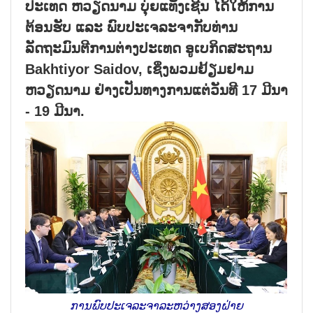
ປະເທດ ຫວຽດນາມ ບຸ່ຍແທັງເຊີນ ໄດ້ໃຫ້ການ
ຕ້ອນຮັບ ແລະ ພົບປະເຈລະຈາກັບທ່ານ
ລັດຖະມົນຕີການຕ່າງປະເທດ ອູເບກິດສະຖານ
Bakhtiyor Saidov, ເຊິ່ງພວມຢ້ຽມຢາມ
ຫວຽດນາມ ຢ່າງເປັນທາງການແຕ່ວັນທີ 17 ມີນາ
- 19 ມີນາ.
ການພົບປະເຈລະຈາລະຫວ່າງສອງຝ່າຍ