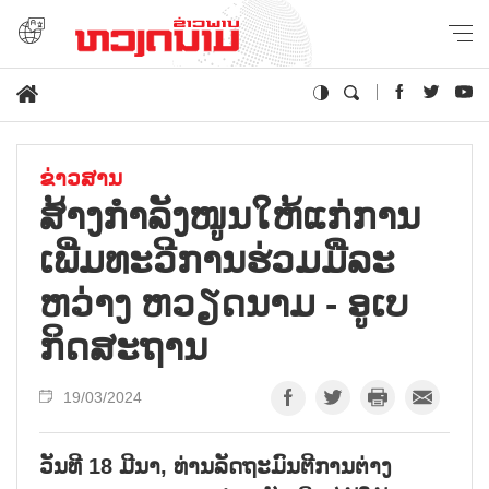
ຂ່າວສານ
ສ້າງ​ກຳ​ລັງ​ໜູນ​ໃຫ້​ແກ່​ການ​
ເພີ່ມ​ທະ​ວີການ​ຮ່ວມ​ມື​ລະ​
ຫວ່າງ ຫວຽດ​ນາມ - ອູ​ເບ​
ກິດ​ສະ​ຖານ
19/03/2024
ວັນທີ 18 ມີນາ, ທ່ານລັດຖະມົນຕີການຕ່າງ