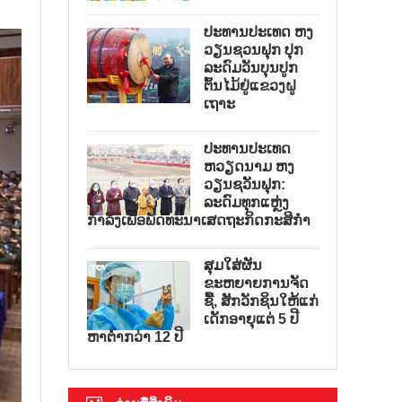
ປະທານປະເທດ ຫງ
ວຽນຊວນຟຸກ ປຸກ
ລະດົມວັນບຸນປູກ
ຕົ້ນໄມ້ຢູ່ແຂວງຝູ
ເຖາະ
ປະທານປະເທດ
ຫວຽດນາມ ຫງ
ວຽນຊວັນຟຸກ:
ລະດົມທຸກແຫຼ່ງ
ກຳລັງເພື່ອພັດທະນາເສດຖະກິດກະສິກຳ
ສຸມໃສ່ຜັນ
ຂະຫຍາຍການຈັດ
ຊື້, ສັກວັກຊິນໃຫ້ແກ່
ເດັກອາຍຸແຕ່ 5 ປີ
ຫາຕ່ຳກວ່າ 12 ປີ