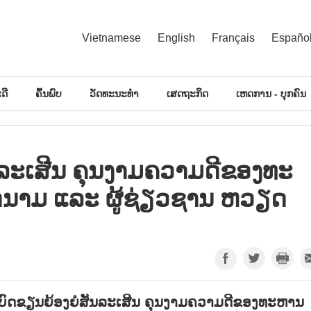
Vietnamese
English
Français
Españo
ດີ
ຄົ້ນພົບ
ວັດທະນະທຳ
ເສດຖະກິດ
ເຫດການ - ບຸກຄົນ
ນ​ລະ​ເສີນ ​ຄຸນ​ງາມ​ຄວາມ​ດີຂອງ​ທະ​
ນາມ ແລະ ຜູ້​ຊ່ຽວ​ຊານ ຫວຽດ​
ົງບົດຂຽນຍ້ອງຍໍສັນລະເສີນ ຄຸນງາມຄວາມດີຂອງທະຫານ