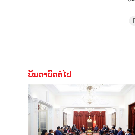
ບັນດາບົດຕໍ່ໄປ