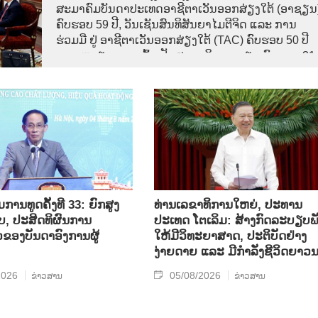
ສະມາຄົມບັນດາປະເທດອາຊີຕາເວັນອອກສ່ຽງໃຕ້ (ອາຊຽນ
ຄົບຮອບ 59 ປີ, ວັນເຊັນສົນທິສັນຍາໄມຕີຈິດ ແລະ ການ
ຮ່ວມມື ຢູ່ ອາຊີຕາເວັນອອກສ່ຽງໃຕ້ (TAC) ຄົບຮອບ 50 ປີ
ແລະ ຫວຽດນາມ ເຂົ້າເປັນສະມາຊິກ ອາຊຽນ ຄົບຮອບ 31
ປີ,
ານທູດຄັ້ງທີ 33: ຍົກສູງ
ທ່ານເລຂາທິການໃຫຍ່, ປະທານ
, ປະສິດທິຜົນການ
ປະເທດ ໂຕເລິມ: ສ້າງກົດລະບຽບພ
ວຂອງບັນດາອົງການຜູ້
ໃຫ້ມີວິທະຍາສາດ, ປະຕິບັດຢ່າງ
ງ່າຍດາຍ ແລະ ມີກຳລັງຊີວິດຍາວ
2026
05/08/2026
ຂ່າວສານ
ຂ່າວສານ