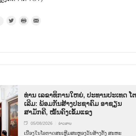
ທ່ານ ເລຂາທິການໃຫຍ່, ປະທານປະເທດ ໂ
ເລີມ: ພ້ອມກັນສ້າງປະຊາຄົມ ອາຊຽນ
ສາມັກຄີ, ໝັ້ນຄົງເຂັ້ມແຂງ
05/08/2026
ຂ່າວສານ
ເນື່ອງໃນໂອກາດສະເຫຼີມສະຫຼອງວັນສ້າງຕັ້ງ ສະຫະ