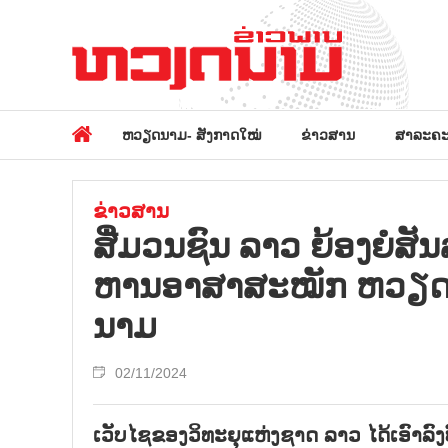
ຫວຽດນາມ- ສັງກາດໃໝ່
ຂ່າວສານ
ສາລະຄະ
ຂ່າວສານ
ສື່ມວນ​ຊົນ ​ລາວ​ ຍ້ອງ​ຍໍ​ສັ
ຫານ​ອາ​ສາ​ສະ​ໝັກ ຫວຽດ​
ນາມ
02/11/2024
ເວັບໄຊຂອງວິທະຍຸແຫ່ງຊາດ ລາວ ໄດ້ເອົາລ