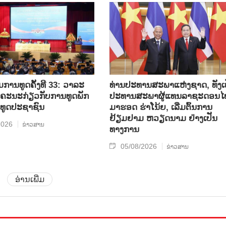
ການທູດຄັ້ງທີ 33: ວາລະ
ທ່ານປະທານສະພາແຫ່ງຊາດ, ທັງເ
ບຄະນະກ່ຽວກັບການທູດພັກ
ປະທານສະພາຜູ້ແທນລາຊະດອນໄ
ທູດປະຊາຊົນ
ມາຮອດ ຮ່າໂນ້ຍ, ເລີ່ມຕົ້ນການ
ຢ້ຽມຢາມ ຫວຽດນາມ ຢ່າງເປັນ
2026
ຂ່າວສານ
ທາງການ
05/08/2026
ຂ່າວສານ
ອ່ານເພີ່ມ