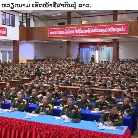
ວຽດນາມ ເຮັດໜ້າທີ່ສາກົນຢູ່ ລາວ.