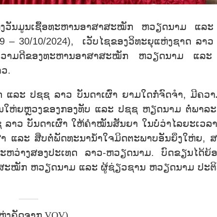
ຫ່ງວັນມູນເຊື້ອທະຫານອາສາສະໝັກ ຫວຽດນາມ ແລະ 
9 – 30/10/2024), ເວັບໄຊຂອງວິທະຍຸແຫ່ງຊາດ ລາວ 
ນງາມຄວາມດີຂອງທະຫານອາສາສະໝັກ ຫວຽດນາມ ແລະ 
າວ.
ັດ ແລະ ປຊຊ ລາວ ບັນດາເຜົ່າ ຍາມໃດກໍ່ຈົດຈຳ, ມີຄວາມ
ອັນໃຫ່ຍຫຼວງຂອງກອງທັບ ແລະ ປຊຊ ຫຽດນາມ ຕໍ່ພາລະ
 ລາວ ບັນດາເຜົ່າ ໃຫ້ຄຳໝັນສັນຍາ ໃນບໍ່ວ່າໄລຍະເວລ
າ ແລະ ສືບຕໍ່ພັດທະນານ້ຳໃຈມິດຕະພາບອັນຍິ່ງໃຫ່ຍ, 
ລະຫວ່າງສອງປະເທດ ລາວ-ຫວຽດນາມ. ບົດຂຽນໄດ້ຍ້ອ
ສະໝັກ ຫວຽດນາມ ແລະ ຜູ້ຊ່ຽວຊານ ຫວຽດນາມ ປະຕິ
ຫຼ່ງຄັດຈາກ VOV)