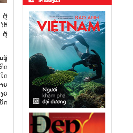
ອ່ານສື່ສິ່ງພິມ
ຜູ້
ໄດ້
ຜູ້
ຮູ້
ກິດ
າໃດ
ສາຍ
ງຍໍ
ບັດ