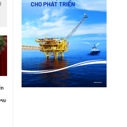
)
ັກ
ນານ