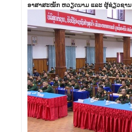
ອາສາສະໝັກ ຫວຽດນາມ ແລະ ຜູ້ຊ່ຽວຊານ ຫ