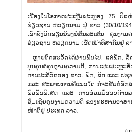
ເນື່ອງໃນໂອກາດສະເຫຼີມສະຫຼອງ 75 ປີແ
ຊ່ຽວຊານ ຫວຽດນາມ ຢູ່ ລາວ (30/10/194
ເອົາລົງບົດຂຽນຍ້ອງຍໍສັນລະເສີນ ຄຸ
ຊ່ຽວຊານ ຫວຽດນາມ ເຮັດໜ້າທີ່ສາກົນຢູ່ ລ
ຫຼາຍທົດສະວັດໄດ້ຜ່ານພົ້ນໄປ, ແຕ່ພັກ, ລ
ບຸນຄຸນຕໍ່ຄຸນງາມຄວາມດີ, ການເສຍສະຫຼະ
ການປະຕິວັດຂອງ ລາວ. ພັກ, ລັດ ແລະ ປຊຊ
ແລະ ສະພາບການຄືແນວໃດ ກໍ່ຈະສືບຕໍ່ຮັກສ
ພົວພັນພິເສດ ແລະ ການຮ່ວມມືຮອບດ້ານ
ຊົມເຊີຍຄຸນງາມຄວາມດີ ຂອງທະຫານອາສາ
ໜ້າທີ່ຢູ່ ປະເທດ ລາວ.
(ແ