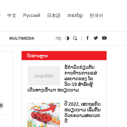
l
中文
Русский
日本語
ភាសាខ្មែរ
한국어
MULTIMEDIA
ບົດອ່ານຫຼາຍ
ຂໍ້ກຳນົດກ່ຽວກັບ
ການຕ້ານການແຜ່
ລະບາດຂອງ ໂຄ
ວິດ-19 ສຳລັບຜູ້
ເດີນທາງເຂົ້າມາ ຫວຽດນາມ
ປີ 2022, ເສດຖະກິດ
ຫວຽດນາມ ເລີ່ມຕົ້ນ
ດ້ວຍຄວາມສະດວກ
ດີ