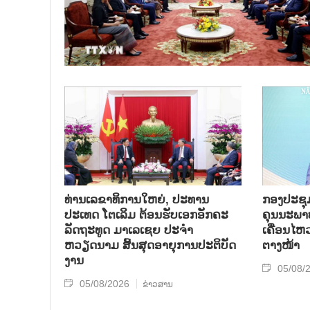
ທ່ານເລຂາທິການໃຫຍ່, ປະທານ
ກອງປະຊຸມກ
ປະເທດ ໂຕເລິມ ຕ້ອນຮັບເອກອັກຄະ
ຄຸນນະພາບ
ລັດຖະທູດ ມາເລເຊຍ ປະຈຳ
ເຄື່ອນໄຫ
ຫວຽດນາມ ສິ້ນສຸດອາຍຸການປະຕິບັດ
ຕາງໜ້າ
ງານ
05/08/
05/08/2026
ຂ່າວສານ