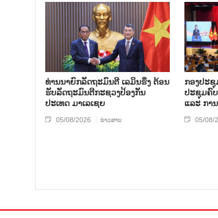
ທ່ານນາຍົກລັດຖະມົນຕີ ເລມິນຮຶງ ຕ້ອນ
ກອງປະຊຸມ
ຮັບລັດຖະມົນຕີກະຊວງປ້ອງກັນ
ປະຊຸມຄົ
ປະເທດ ມາເລເຊຍ
ແລະ ການ
05/08/2026
05/08/
ຂ່າວສານ