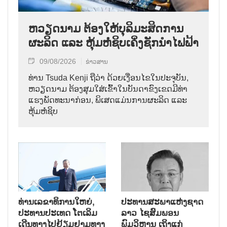
ຫວຽດນາມ ຕ້ອງໃຫ້ບຸລິມະສິດການ
ຜະລິດ ແລະ ຫຸ້ມຫໍ່ຊິບເຄິ່ງຊັກນຳໄຟຟ້າ
09/08/2026
ຂ່າວສານ
ທ່ານ Tsuda Kenji ຖືວ່າ ດ້ວຍເງື່ອນໄຂໃນປະຈຸບັນ,
ຫວຽດນາມ ຕ້ອງສຸມໃສ່ເຂົ້າໃນບັນດາຂົງເຂດມີທ່າ
ແຮງພັດທະນາກ່ອນ, ພິເສດແມ່ນການຜະລິດ ແລະ
ຫຸ້ມຫໍ່ຊິບ
ທ່ານເລຂາທິການໃຫຍ່,
ປະທານສະພາແຫ່ງຊາດ
ປະທານປະເທດ ໂຕເລິມ
ລາວ ໄຊສົມພອນ
ເດີນທາງໄປຢ້ຽມຢາມທາງ
ພົມວິຫານ ເຖິງແກ່