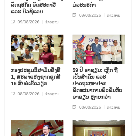
ລັດຖະກິດ ອົດສະຕາລີ
ມໍລະນະກຳ
ແລະ ນິວຊີແລນ
09/08/2026
ຂ່າວສານ
09/08/2026
ຂ່າວສານ
ກອງປະຊຸມວິສາມັນຄັ້ງທີ
59 ປີ ອາຊຽນ: ເກຼັກ ຖື
1, ສະພາແຫ່ງຊາດຊຸດທີ
ເປັນສຳຄັນ ແລະ
16 ສືບຕໍ່ເຮັດວຽກ
ປາດຖະໜາຢາກ
ພັດທະນາການພົວພັນກັບ
08/08/2026
ຂ່າວສານ
ອາຊຽນ ຫຼາຍກວ່າ
08/08/2026
ຂ່າວສານ