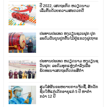
ປີ 2022, ເສດຖະກິດ ຫວຽດນາມ
ເລີ່ມຕົ້ນດ້ວຍຄວາມສະດວກດີ
ປະທານປະເທດ ຫງວຽນຊວນຟຸກ ປຸກ
ລະດົມວັນບຸນປູກຕົ້ນໄມ້ຢູ່ແຂວງຝູເຖາະ
ປະທານປະເທດ ຫວຽດນາມ ຫງວຽນຊ
ວັນຟຸກ: ລະດົມທຸກແຫຼ່ງກຳລັງເພື່ອ
ພັດທະນາເສດຖະກິດກະສິກຳ
ສຸມໃສ່ຜັນຂະຫຍາຍການຈັດຊື້, ສັກວັກ
ຊິນໃຫ້ແກ່ເດັກອາຍຸແຕ່ 5 ປີ ຫາຕ່ຳ
ກວ່າ 12 ປີ