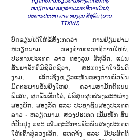
ກ່ຽວກັບການຢ້ຽມຢາມທາງລັດຖະກິດຢູ່
ຫວຽດນາມ ຂອງທ່ານເລຂາທິການໃຫຍ່,
ປະທານປະເທດ ລາວ ທອງລຸນ ສີສຸລິດ (ພາບ:
TTXVN)
ບົດຂຽນໄດ້ໃຫ້ຂໍ້ສັງເກດວ່າ ການຢ້ຽມຢາມ
ຫວຽດນາມ ຂອງທ່ານເລຂາທິການໃຫຍ່,
ປະທານປະເທດ ລາວ ທອງລຸນ ສີສຸລິດ, ແມ່ນ
ສັນຍາລັກທີ່ມີຊີວິດຊີວາ, ສະແດງນ້ຳໃຈອັນດີ
ງາມ, ເລິກເຊິ່ງໜຽວແໜ້ນຂອງການພົວພັນ
ມິດຕະພາບອັນຍິ່ງໃຫຍ່, ຄວາມສາມັກຄີແບບ
ພິເສດ, ຜູກພັນຮັກໄຄ່, ບໍລິສຸດຜຸດຜ່ອງລະຫວ່າງ
ສອງພັກ, ສອງລັດ ແລະ ປະຊາຊົນສອງປະເທດ
ລາວ - ຫວຽດນາມ. ສອງປະເທດ ເນັ້ນໜັກ ສືບ
ຕໍ່ປັບປຸງ ແລະ ເພີ່ມທະວີການພົວພັນສອງປະເທດ
ໃຫ້ເຂົ້າສູ່ລວງເລິກ, ແທດຈິງ ແລະ ມີປະສິດທິ