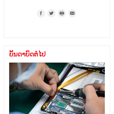
ບັນດາບົດຕໍ່ໄປ