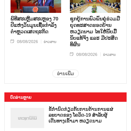
ພິທີສະເຫຼີມສະເຫຼອງ 70
ຊຸກ​ຍູ້​ການ​ພົວ​ພັນ​ຄູ່​ຮ່ວມ​ມື​
ປີແຫ່ງວັນມູນເຊື້ອກຳລັງ
ຍຸດ​ທະ​ສາດ​ຮອດ​ບ້ານ
ຕຳຫຼວດເສດຖະກິດ
ຫວຽດ​ນາມ ໄທ​ໃຫ້​ນັບ​ມື້​
ນັບ​ແທ້​ຈິງ ແລະ ມີ​ປະ​ສິດ​
08/08/2026
ຂ່າວສານ
ທິ​ຜົນ
08/08/2026
ຂ່າວສານ
ອ່ານເພີ່ມ
ບົດອ່ານຫຼາຍ
ຂໍ້ກຳນົດກ່ຽວກັບການຕ້ານການແຜ່
ລະບາດຂອງ ໂຄວິດ-19 ສຳລັບຜູ້
ເດີນທາງເຂົ້າມາ ຫວຽດນາມ