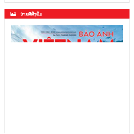
ອ່ານສື່ສິ່ງພິມ