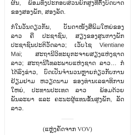
ຜົນ, ພ້ອມທັງປະກອບສ່ວນຍົກສູງທີ່ຕັ້ງບົດບາດ
ຂອງສອງພັກ, ສອງລັດ.
ກໍໃນວັນດຽວກັນ, ບັນດາໜັງສືພິມໃຫຍ່ຂອງ
ລາວ ຄື ປະຊາຊົນ, ສຽງຂອງສູນກາງພັກ
ປະຊາຊົນປະຕິວັດລາວ; ເວັບໄຊ Vientiane
Mai; ສະຖານີວິທະຍຸກະຈາຍສຽງແຫ່ງຊາດ
ລາວ; ສະຖານີໂທລະພາບແຫ່ງຊາດ ລາວ… ກໍ
ໄດ້ລົງຂ່າວ, ບົດເປັນຈຳນວນຫຼາຍກ່ຽວກັບການ
ຢ້ຽມຢາມ ຫວຽດນາມ ຂອງທ່ານເລຂາທິການ
ໃຫຍ່, ປະທານປະເທດ ລາວ ພ້ອມດ້ວຍ
ພັນລະຍາ ແລະ ຄະນະຜູ້ແທນຂັ້ນສູງພັກ, ລັດ
ລາວ.
(ແຫຼ່ງຄັດຈາກ VOV)