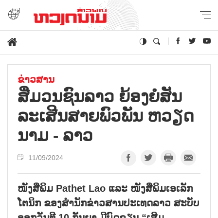
ຂ່າວສານ
ສື່ມວນ​ຊົນ​ລາວ ຍ້ອງ​ຍໍ​ສັນ​
ລະ​ເສີນ​ສາຍ​ພົວ​ພັນ ຫວຽດ​
ນາມ - ລາວ
11/09/2024
ໜັງສືພິມ Pathet Lao ແລະ ໜັງສືພິມເອເລັກ
ໂຕນິກ ຂອງສຳນັກຂ່າວສານປະເທດລາວ ສະບັບ
ອອກວັນທີ 10 ກັນຍາ ມີບົດຂຽນ “ເສີມ