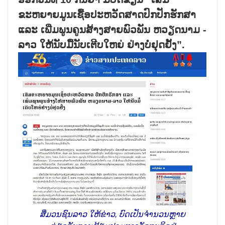
ຂະຫຍາຍມູນເຊື້ອປະຫວັດສາດປົກປັກຮັກສາ
ແລະ ເພີ່ມພູນຄູນສ້າງສາຍພົວພັນ ຫວຽດນາມ -
ລາວ ໃຫ້ນັບມື້ນັບເຕີບໃຫຍ່ ຢ່າງບໍ່ຢຸດຢັ້ງ”.
ສື່ມວນຊົນລາວ ໃຫ້ຂ່າວ, ບົດເປັນຈຳນວນຫຼາຍ