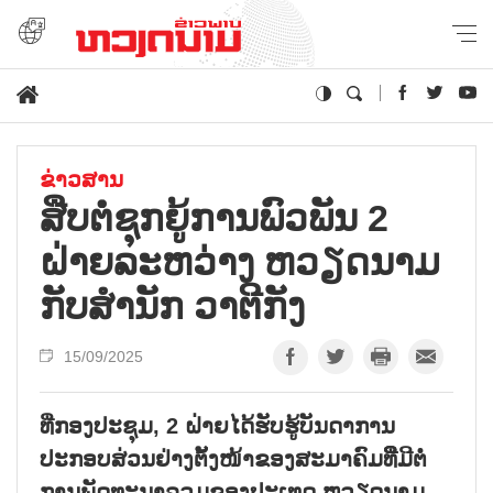
ຂ່າວສານ
ສືບຕໍ່ຊຸກຍູ້ການພົວພັນ 2
ຝ່າຍລະຫວ່າງ ຫວຽດນາມ
ກັບສຳນັກ ວາຕີກັງ
15/09/2025
ທີ່ກອງປະຊຸມ, 2 ຝ່າຍໄດ້ຮັບຮູ້ບັນດາການ
ປະກອບສ່ວນຢ່າງຕັ້ງໜ້າຂອງສະມາຄົມທີີິ່ມີຕໍ່
ການພັດທະນາລວມຂອງປະເທດ ຫວຽດນາມ.