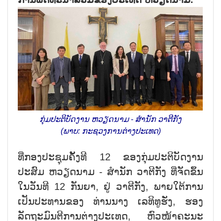
ກຸ່ມປະຕິບັດງານ ຫວຽດນາມ - ສຳນັກ ວາຕີກັງ
(ພາບ: ກະຊວງການຕ່າງປະເທດ)
ທີ່ກອງປະຊຸມຄັ້ງທີ 12 ຂອງກຸ່ມປະຕິບັດງານ
ປະສົມ ຫວຽດນາມ - ສຳນັກ ວາຕີກັງ ທີ່ຈັດຂຶ້ນ
ໃນວັນທີ 12 ກັນຍາ, ຢູ່ ວາຕີກັງ, ພາຍໃຕ້ການ
ເປັນປະທານຂອງ ທ່ານນາງ ເລທິທູຮັ່ງ, ຮອງ
ລັດຖະມົນຕີການຕ່າງປະເທດ, ຫົວໜ້າຄະນະ