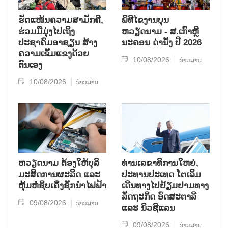
ຮັດແໜ້ນຄວາມສາມັກຄີ,
ພິທີໄຂງານບຸນ
ຮ່ວມມືມຸ່ງໄປເຖິງ
ຫວຽດນາມ - ສ.ເກົາຫຼີ
ປະຊາຄົມອາຊຽນ ສ້າງ
ນະຄອນ ດ່ານັ້ງ ປີ 2026
ຄວາມເຂັ້ມແຂງດ້ວຍ
10/08/2026
ຂ່າວສານ
ຕົນເອງ
10/08/2026
ຂ່າວສານ
ຫວຽດນາມ ຕ້ອງໃຫ້ບຸລິ
ທ່ານເລຂາທິການໃຫຍ່,
ມະສິດການຜະລິດ ແລະ
ປະທານປະເທດ ໂຕເລິມ
ຫຸ້ມຫໍ່ຊິບເຄິ່ງຊັກນຳໄຟຟ້າ
ເດີນທາງໄປຢ້ຽມຢາມທາງ
ລັດຖະກິດ ອົດສະຕາລີ
09/08/2026
ຂ່າວສານ
ແລະ ນິວຊີແລນ
09/08/2026
ຂ່າວສານ