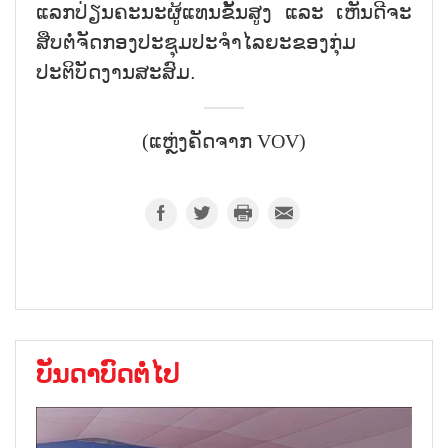
ແລກປ່ຽນຄະນະຜູ້ແທນຂັ້ນສູງ ແລະ ເຫັນດີຈະ
ສືບຕໍ່ຈັດກອງປະຊຸມປະຈຳໄລຍະຂອງກຸ່ມ
ປະຕິບັດງານສະສົມ.
(ແຫຼ່ງຄັດຈາກ VOV)
ບັນດາບົດຕໍ່ໄປ