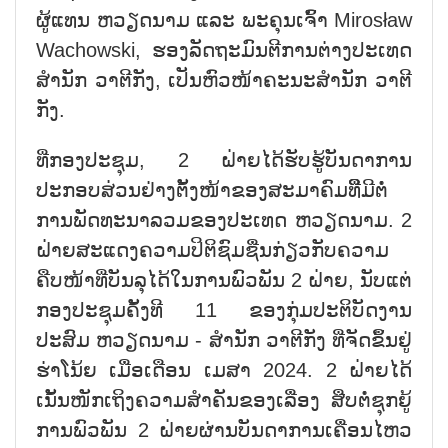
ຜູ້ແທນ ຫວຽດນາມ ແລະ ພະຄຸນເຈົ້າ Mirosław
Wachowski, ຮອງລັດຖະມົນຕີການຕ່າງປະເທດ
ສຳນັກ ວາຕີກັງ, ເປັນຫົວໜ້າຄະນະສຳນັກ ວາຕີ
ກັງ.
ທີ່ກອງປະຊຸມ, 2 ຝ່າຍໄດ້ຮັບຮູ້ບັນດາການ
ປະກອບສ່ວນຢ່າງຕັ້ງໜ້າຂອງສະມາຄົມທີີິ່ມີຕໍ່
ການພັດທະນາລວມຂອງປະເທດ ຫວຽດນາມ. 2
ຝ່າຍສະແດງຄວາມປິຕິຊົມຊື່ນກ່ຽວກັບຄວາມ
ຄືບໜ້າທີ່ບັນລຸໄດ້ໃນການພົວພັນ 2 ຝ່າຍ, ນັບແຕ່
ກອງປະຊຸມຄັ້ງທີ 11 ຂອງກຸ່ມປະຕິບັດງານ
ປະສົມ ຫວຽດນາມ - ສຳນັກ ວາຕີກັງ ທີ່ຈັດຂຶ້ນຢູ່
ຮ່າໂນ້ຍ ເມື່ອເດືອນ ເມສາ 2024. 2 ຝ່າຍໄດ້
ເນັ້ນໜັກເຖິງຄວາມສຳຄັນຂອງເລື່ອງ ສືບຕໍ່ຊຸກຍູ້
ການພົວພັນ 2 ຝ່າຍຜ່ານບັນດາການເຄື່ອນໄຫວ