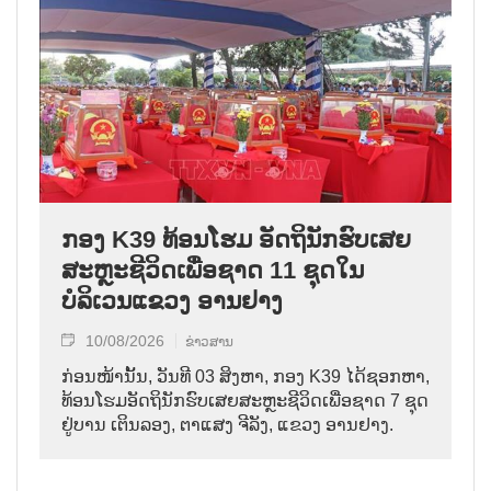
ກອງ K39 ທ້ອນໂຮມ ອັດຖິນັກຮົບເສຍ
ສະຫຼະຊີວິດເພື່ອຊາດ 11 ຊຸດໃນ
ບໍລິເວນແຂວງ ອານຢາງ
10/08/2026
ຂ່າວສານ
ກ່ອນໜ້ານັ້ນ, ວັນທີ 03 ສິງຫາ, ກອງ K39 ໄດ້ຊອກຫາ,
ທ້ອນໂຮມອັດຖິນັກຮົບເສຍສະຫຼະຊີວິດເພື່ອຊາດ 7 ຊຸດ
ຢູ່ບານ ເຕິນລອງ, ຕາແສງ ຈີລັງ, ແຂວງ ອານຢາງ.