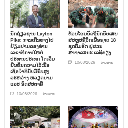
ນັກຊ່ຽວຊານ Layton
ທ້ອນໂຮມອັດຖິນັກຮົບເສຍ
Pike: ການເດີນທາງໄປ
ສະຫຼະຊີວິດເພື່ອຊາດ 18
ຢ້ຽມຢາມຂອງທ່ານ
ຊຸດຕື່ມອີກ ຢູ່ສວນ
ເລຂາທິການໃຫຍ່,
ສາທາລະນະ ເລທິຣຽງ
ປະທານປະເທດ ໂຕເລິມ
10/08/2026
ຂ່າວສານ
ຢືນຢັນຄວາມໄວ້ເນື້ອ
ເຊື່ອໃຈທີ່ນັບມື້ນັບສູງ
ລະຫວ່າງ ຫວຽດນາມ
ແລະ ອົດສະຕາລີ
10/08/2026
ຂ່າວສານ