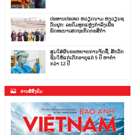
ປະທານປະເທດ ຫວຽດນາມ ຫງວຽນຊ
ວັນຟຸກ: ລະດົມທຸກແຫຼ່ງກຳລັງເພື່ອ
ພັດທະນາເສດຖະກິດກະສິກຳ
ສຸມໃສ່ຜັນຂະຫຍາຍການຈັດຊື້, ສັກວັກ
ຊິນໃຫ້ແກ່ເດັກອາຍຸແຕ່ 5 ປີ ຫາຕ່ຳ
ກວ່າ 12 ປີ
ອ່ານສື່ສິ່ງພິມ