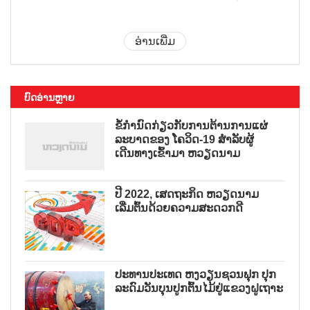
ອ່ານເພີ່ມ
ບົດອ່ານຫຼາຍ
ຂໍ້ກຳນົດກ່ຽວກັບການຕ້ານການແຜ່
ລະບາດຂອງ ໂຄວິດ-19 ສຳລັບຜູ້
ເດີນທາງເຂົ້າມາ ຫວຽດນາມ
ປີ 2022, ເສດຖະກິດ ຫວຽດນາມ
ເລີ່ມຕົ້ນດ້ວຍຄວາມສະດວກດີ
ປະທານປະເທດ ຫງວຽນຊວນຟຸກ ປຸກ
ລະດົມວັນບຸນປູກຕົ້ນໄມ້ຢູ່ແຂວງຝູເຖາະ