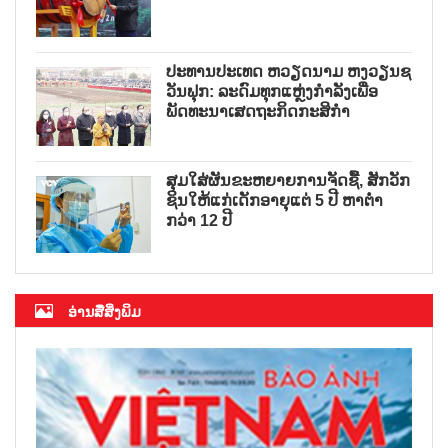
ປະທານປະເທດ ຫວຽດນາມ ຫງວຽນຊ
ວັນຟຸກ: ລະດົມທຸກແຫຼ່ງກຳລັງເພື່ອ
ພັດທະນາເສດຖະກິດກະສິກຳ
ສຸມໃສ່ຜັນຂະຫຍາຍການຈັດຊື້, ສັກວັກ
ຊິນໃຫ້ແກ່ເດັກອາຍຸແຕ່ 5 ປີ ຫາຕ່ຳ
ກວ່າ 12 ປີ
ອ່ານສື່ສິ່ງພິມ