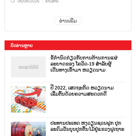
06/08/2026
ຂ່າວສານ
ອ່ານເພີ່ມ
ບົດອ່ານຫຼາຍ
ຂໍ້ກຳນົດກ່ຽວກັບການຕ້ານການແຜ່
ລະບາດຂອງ ໂຄວິດ-19 ສຳລັບຜູ້
ເດີນທາງເຂົ້າມາ ຫວຽດນາມ
ປີ 2022, ເສດຖະກິດ ຫວຽດນາມ
ເລີ່ມຕົ້ນດ້ວຍຄວາມສະດວກດີ
ປະທານປະເທດ ຫງວຽນຊວນຟຸກ ປຸກ
ລະດົມວັນບຸນປູກຕົ້ນໄມ້ຢູ່ແຂວງຝູເຖາະ