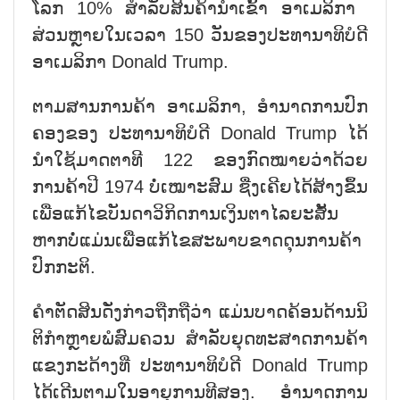
ໂລກ 10% ສຳ​ລັບ​ສິນ​ຄ້າ​ນຳ​ເຂົ້າ ອາ​ເມ​ລິ​ກາ ​
ສ່ວນຫຼາຍໃນ​ເວ​ລາ 150 ວັນຂອງ​ປະ​ທາ​ນາ​ທິ​ບໍ​ດີ
ອາ​ເມ​ລິ​ກາ Donald Trump.
ຕາມສານການ​ຄ້າ ອາ​ເມ​ລິ​ກາ, ອຳ​ນາດ​ການ​ປົກ​
ຄອງ​ຂອງ ປະ​ທາ​ນາ​ທິ​ບໍ​ດີ Donald Trump ໄດ້
ນຳ​ໃຊ້​ມາດ​ຕາ​ທີ 122 ຂອງ​ກົດ​ໝາຍ​ວ່າ​ດ້ວຍ​
ການ​ຄ້າ​ປີ 1974 ບໍ່​ເໝາະ​ສົມ ຊື່ງ​​ເຄີຍໄດ້​ສ້າງ​ຂຶ້ນ​
ເພື່ອ​ແກ້​ໄຂ​ບັນ​ດາ​ວິ​ກິດ​ການ​ເງິ​ນ​ຕາ​ໄລ​ຍະ​ສັ້ນ ​
ຫາກບໍ່​ແມ່ນ​ເພື່ອ​ແກ້​ໄຂ​ສະ​ພາບ​ຂາດ​ດຸນ​ການ​ຄ້າ​
ປົກ​ກະ​ຕິ.
ຄຳ​​ຕັດ​ສິນດັ່ງ​ກ່າວ​ຖືກ​ຖື​ວ່າ ແມ່ນ​ບາດ​ຄ້ອນ​ດ້ານ​ນິ​
ຕິ​ກຳຫຼາຍ​ພໍ​ສົມ​ຄວນ ສຳ​ລັບ​ຍຸດ​ທະ​ສາດ​ການ​ຄ້າ​
ແຂງ​ກະ​ດ້າງ​ທີ່ ​ປະ​ທາ​ນາ​ທິ​ບໍ​ດີ Donald Trump
ໄດ້ເດີນ​ຕາມ​ໃນ​ອາ​ຍຸ​ການ​ທີ​ສອງ. ອຳ​ນາດ​ການ​