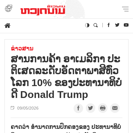
ຂ່າວສານ
ສານການ​ຄ້າ ອາ​ເມ​ລິ​ກາ ປະ​
ຕິ​ເສດ​ລະ​ດັບ​ອັດ​ຕາ​ພາ​ສີ​ທົ່ວ​
ໂລກ 10% ຂອງ​ປະ​ທາ​ນາ​ທິ​ບໍ​
ດີ Donald Trump
09/05/2026
ຄາດ​ວ່າ ອຳ​ນາດ​ການ​ປົກ​ຄອງ​ຂອງ ​ປະ​ທາ​ນາ​ທິ​ບໍ​