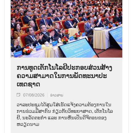
ການ​ທູດ​ເຕັກ​ໂນ​ໂລ​ຢີ​ປະ​ກອບ​ສ່ວນ​ສ້າງ​
ຄວາມ​ສາ​ມາດ​ໃນ​ການ​ພັດ​ທະ​ນາ​ປະ​
ເທດ​ຊາດ
07/08/2026
ຂ່າວສານ
ວາ​ລະ​ປະ​ຊຸມ​ໄດ້​ສຸມ​ໃສ່​ເຮັດ​ແຈ້ງ​ຄວາມ​ຕ້ອງ​ການ​ໃນ​
ການ​ຮ່ວມ​ມື​ສາ​ກົນ ກ່ຽວ​ກັບ​ວິ​ທະ​ຍາ​ສາດ, ເຕັກ​ໂນ​ໂລ​
ຢີ, ນະ​ວັດ​ຕະ​ກຳ ແລະ ການ​ຫັນ​ເປັນ​ດີ​ຈີ​ຕອນ​ຂອງ
ຫວຽດ​ນາມ