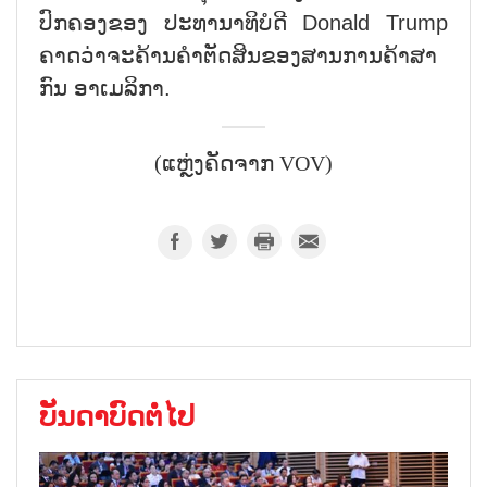
ປົກ​ຄອງ​ຂອງ ​ປະ​ທາ​ນາ​ທິ​ບໍ​ດີ Donald Trump
ຄາດ​ວ່າຈະຄ້ານຄຳ​ຕັດ​ສິນ​ຂອງ​ສານ​ການ​ຄ້າ​ສາ​
ກົນ ອາ​ເມ​ລິ​ກາ.
(ແຫຼ່ງຄັດຈາກ VOV)
ບັນດາບົດຕໍ່ໄປ