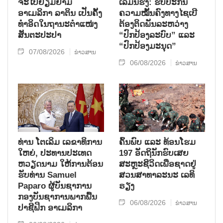
ຈະໄປຢ້ຽມຢາມ
ເລມິນຮຶງ: ຮັບປະກັນ
ອາເມລິກາ ລາຕິນ ເປັນຄັ້ງ
ຄວາມໝັ້ນຄົງທາງໄຊເບີ
ທຳອິດໃນຖານະຕຳແໜ່ງ
ຕ້ອງຕິດພັນລະຫວ່າງ
ສັນຕະປະປາ
“ປົກປ້ອງລະບົບ” ແລະ
“ປົກປ້ອງມະນຸດ”
07/08/2026
ຂ່າວສານ
06/08/2026
ຂ່າວສານ
ທ່ານ ໂຕ​ເລິມ ເລ​ຂາ​ທິ​ການ​
ຄົ້ນ​ພົບ ແລະ ທ້ອນ​ໂຮມ
ໃຫຍ່, ປະ​ທານ​ປະ​ເທດ ​
197 ອັດ​ຖິ​ນັກ​ຮົບ​ເສຍ​
ຫວຽດ​ນາມ ໃຫ້​ການ​ຕ້ອນ​
ສະຫຼະ​ຊີ​ວິດ​ເພື່ອ​ຊາດ​ຢູ່​
ຮັບ​ທ່ານ Samuel
ສວນ​ສາ​ທາ​ລະ​ນະ ເລ​ທິ​
Paparo ຜູ້​ບັນ​ຊາ​ການ
ຣຽງ
ກອງ​ບັນ​ຊາ​ການພາກ​ພື້ນ​
06/08/2026
ຂ່າວສານ
ປາ​ຊີ​ຟິກ ອາ​ເມ​ລິ​ກາ