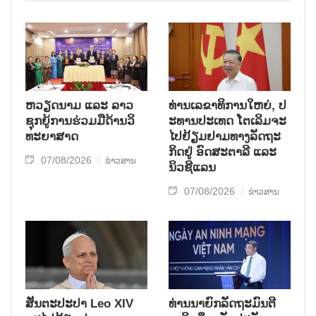
ຫວຽດ​ນາມ ແລະ ລາວ​
ທ່ານ​ເລ​ຂາ​ທິ​ການ​ໃຫຍ່, ປ​
ຊຸກ​ຍູ້​ການ​ຮ່ວມ​ມື​ດ້ານວ​ິ​
ະ​ທານ​ປະ​ເທດ ໂຕ​ເລິມ​ຈະ​
ທະ​ຍາ​ສາດ
ໄປ​ຢ້ຽມ​ຢາມ​ທາງ​ລັດ​ຖະ​
ກິດ​ຢູ່ ອົດ​ສະ​ຕາ​ລີ ແລະ
07/08/2026
ຂ່າວສານ
ນິວ​ຊີ​ແລນ
07/08/2026
ຂ່າວສານ
ສັນຕະປະປາ Leo XIV
ທ່ານນາຍົກລັດຖະມົນຕີ