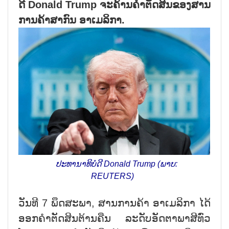
ດີ Donald Trump ຈະຄ້ານຄຳ​ຕັດ​ສິນ​ຂອງ​ສານ​
ການ​ຄ້າ​ສາ​ກົນ ອາ​ເມ​ລິ​ກາ.
ປະ​ທາ​ນາ​ທິ​ບໍ​ດີ Donald Trump (ພາບ:
REUTERS)
ວັນ​ທີ 7 ພຶດ​ສະ​ພາ, ສານການ​ຄ້າ ອາ​ເມ​ລິ​ກາ ໄດ້​
ອອກ​ຄຳ​ຕັດ​ສິນ​ຕ້ານ​ຄືນ ລະ​ດັບ​ອັດ​ຕາ​ພາ​ສີ​ທົ່ວ​