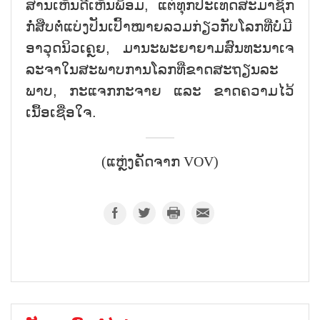
ສານ​ເຫັນ​ດີເຫັນພ້ອມ, ແຕ່​ທຸກ​ປະ​ເທດ​ສະ​ມາ​ຊິກ
ກໍ່​ສືບ​ຕໍ່​ແບ່ງ​ປັນ​ເປົ້າ​ໝາຍ​ລວມ​ກ່ຽວ​ກັບ​ໂລກທີ່ບໍ່​ມີ​
ອາ​ວຸດ​ນິວ​ເຄຼຍ, ມາ​ນະ​ພະ​ຍາ​ຍາມ​ສົນທະນາເຈ​
ລະ​ຈາ​ໃນ​ສະ​ພາບ​ການ​ໂລກ​ທີ່​ຂາດ​ສ​ະ​ຖຽນ​ລະ​
ພາບ, ກະ​ແຈກ​ກະ​ຈາຍ ແລະ ຂາດ​ຄວາມ​ໄວ້​
ເນື້ອ​ເຊື​່ອ​ໃຈ.
(ແຫຼ່ງຄັດຈາກ VOV)