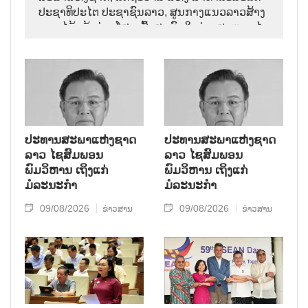
ປະຊາທິປະໄຕ ປະຊາຊົນລາວ, ສູນກາງແນວລາວສ້າງ
ຊາດ ໄດ້ແຈ້ງຂ່າວໂສກເສົ້າສະຫຼົດໃຈວ່າ: ສະຫາຍ ໄຊ
ສົມພອນ ພົມວິຫານ, ປະທານສະພາແຫ່ງຊາດລາວ
ໄດ້ເຖິງແກ່ມໍລະນະກຳ ໃນອາຍຸ 70 ປີ, ຫຼັງຈາກປ່ວຍ
ຮ້າຍແຮງມາເປັນໄລຍະໜຶ່ງ.
ປະທານສະພາແຫ່ງຊາດ
ປະທານສະພາແຫ່ງຊາດ
ລາວ ໄຊສົມພອນ
ລາວ ໄຊສົມພອນ
ພົມວິຫານ ເຖິງແກ່
ພົມວິຫານ ເຖິງແກ່
ມໍລະນະກຳ
ມໍລະນະກຳ
09/08/2026
09/08/2026
ຂ່າວສານ
ຂ່າວສານ