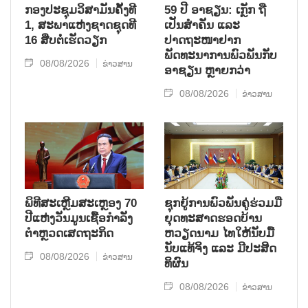
ກອງປະຊຸມວິສາມັນຄັ້ງທີ
59 ປີ ອາຊຽນ: ເກຼັກ ຖື
1, ສະພາແຫ່ງຊາດຊຸດທີ
ເປັນສຳຄັນ ແລະ
16 ສືບຕໍ່ເຮັດວຽກ
ປາດຖະໜາຢາກ
ພັດທະນາການພົວພັນກັບ
08/08/2026
ຂ່າວສານ
ອາຊຽນ ຫຼາຍກວ່າ
08/08/2026
ຂ່າວສານ
ພິທີສະເຫຼີມສະເຫຼອງ 70
ຊຸກ​ຍູ້​ການ​ພົວ​ພັນ​ຄູ່​ຮ່ວມ​ມື​
ປີແຫ່ງວັນມູນເຊື້ອກຳລັງ
ຍຸດ​ທະ​ສາດ​ຮອດ​ບ້ານ
ຕຳຫຼວດເສດຖະກິດ
ຫວຽດ​ນາມ ໄທ​ໃຫ້​ນັບ​ມື້​
ນັບ​ແທ້​ຈິງ ແລະ ມີ​ປະ​ສິດ​
08/08/2026
ຂ່າວສານ
ທິ​ຜົນ
08/08/2026
ຂ່າວສານ