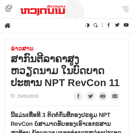
ຂ່າວສານ
ສາກົນຕີລາຄາສູງ
ຫວຽດນາມ ໃນບົດບາດ
ປະທານ NPT RevCon 11
25/05/2026
ນີ້ແມ່ນເທື່ອທີ 3 ຕິດຕໍ່ກັນທີ່ກອງປະຊຸມ NPT
RevCon ບໍ່ສາມາດຮັບຮອງເອົາເອກະສານ
ສຸດທ້າຍ ຍ້ອນຄວາມແຕກຕ່າງລະຫວ່າງປະເທດ