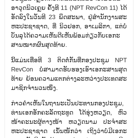
ອາ​ວຸດ​ນິວ​ເຄຼຍ ​ຄັ້ງ​ທີ 11 (NPT RevCon 11) ໄດ້​
ອັດ​ລົງ​ໃນ​ວັນ​ທີ 23 ພຶດ​ສະ​ພາ, ຢູ່​ສຳ​ນ​ັກ​ງານ​ສະ​
ຫະ​ປະ​ຊາ​ຊາດ, ທີ່ ນິວຢອກ, ອາ​ເມ​ລິ​ກາ, ແຕ່ບໍ່​
ບັນ​ລ​ຸ​ໄດ້​ຄວາມ​ເຫັນ​ດີ​ເຫັນ​ພ້ອມ​ກ່ຽວກ​ັບ​ເອ​ກະ​
ສານ​ໝາກ​ຜົນສຸດ​ທ້າຍ.
ນີ້​ແມ່ນ​ເທື່ອ​ທີ 3 ​ຕິດຕໍ່ກັນທີ່ກອງ​ປ​ະ​ຊຸມ NPT
RevCon ບໍ່​ສາ​ມາດ​ຮັບ​ຮອງ​ເອົ​າ​ເອ​ກະ​ສານສຸດ​
ທ້າຍ​ ຍ້ອນ​ຄວາມ​ແຕກຕ່າງ​ລະ​ຫວ່າງ​ປະ​ເທດ​ສະ​
ມາ​ຊິກ​ຈຳ​ນວນ​ໜຶ່ງ.
ກ່າວ​ຄຳ​ເຫັນ​ໃນ​ຖາ​ນະ​ເປັນ​ປະ​ທານກອງ​ປະ​ຊຸມ,
ທ່ານເອກ​ອັກ​ຄະ​ລັດ​ຖະ​ທູດ ໂດ້​ຮຸ່ງ​ຫວຽດ, ​ຫົວ​
ໜ້າ​ຄະ​ນະ​ຜູ້​ຕາງ​ໜ້າ ຫວຽດ​ນາມ ປະ​ຈຳ​ສະ​
ຫະ​ປະ​ຊາ​ຊາດ ເນັ້​ນ​ໜັກ​ວ່າ ເຖິງວ່າບໍ່​ມີ​ເອ​ກະ​