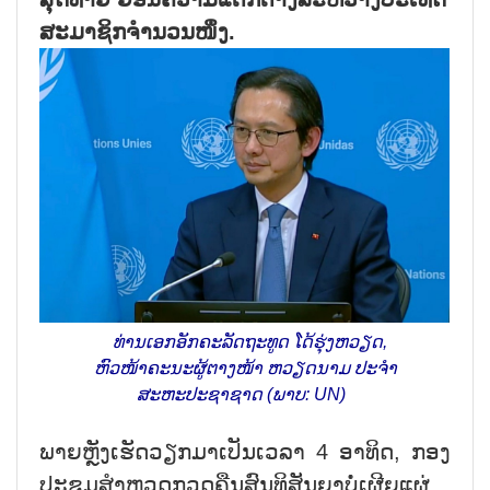
ສະມາຊິກຈຳນວນໜຶ່ງ.
ທ່ານເອກອັກຄະລັດຖະທູດ ໂດ້ຮຸ່ງຫວຽດ,
ຫົວໜ້າຄະນະຜູ້ຕາງໜ້າ ຫວຽດນາມ ປະຈຳ
ສະຫະປະຊາຊາດ (ພາບ: UN)
ພາຍ​ຫຼັງ​ເຮັດ​ວຽກ​ມາ​ເປັນ​ເວ​ລາ 4 ອາ​ທິດ, ກອງ​
ປະ​ຊຸມ​ສຳຫຼວດກວດຄືນສົນ​ທິ​ສັນ​ຍາບໍ່​ເຜີຍ​ແຜ່​