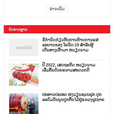
ອ່ານເພີ່ມ
ບົດອ່ານຫຼາຍ
ຂໍ້ກຳນົດກ່ຽວກັບການຕ້ານການແຜ່
ລະບາດຂອງ ໂຄວິດ-19 ສຳລັບຜູ້
ເດີນທາງເຂົ້າມາ ຫວຽດນາມ
ປີ 2022, ເສດຖະກິດ ຫວຽດນາມ
ເລີ່ມຕົ້ນດ້ວຍຄວາມສະດວກດີ
ປະທານປະເທດ ຫງວຽນຊວນຟຸກ ປຸກ
ລະດົມວັນບຸນປູກຕົ້ນໄມ້ຢູ່ແຂວງຝູເຖາະ