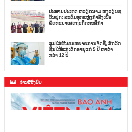
ປະທານປະເທດ ຫວຽດນາມ ຫງວຽນຊ
ວັນຟຸກ: ລະດົມທຸກແຫຼ່ງກຳລັງເພື່ອ
ພັດທະນາເສດຖະກິດກະສິກຳ
ສຸມໃສ່ຜັນຂະຫຍາຍການຈັດຊື້, ສັກວັກ
ຊິນໃຫ້ແກ່ເດັກອາຍຸແຕ່ 5 ປີ ຫາຕ່ຳ
ກວ່າ 12 ປີ
ອ່ານສື່ສິ່ງພິມ