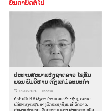
ບັນດາບົດຕໍ່ໄປ
ປະທານສະພາແຫ່ງຊາດລາວ ໄຊສົມ
ພອນ ພົມວິຫານ ເຖິງແກ່ມໍລະນະກຳ
09/08/2026
ຂ່າວສານ
ຄ່ຳຄືນວັນທີ 8 ສິງຫາ (ຕາມເວລາທ້ອງຖິ່ນ), ຄະນະ
ບໍລິຫານງານສູນກາງພັກປະຊາຊົນປະຕິວັດລາວ,
ສະພາແຫ່ງຊາດ, ລັດຖະບານ ແຫ່ງ ສາທາລະນະລັດ