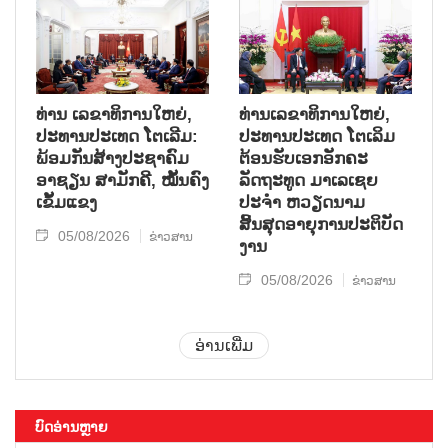
ທ່ານ ເລຂາທິການໃຫຍ່,
ທ່ານເລຂາທິການໃຫຍ່,
ປະທານປະເທດ ໂຕເລີມ:
ປະທານປະເທດ ໂຕເລິມ
ພ້ອມກັນສ້າງປະຊາຄົມ
ຕ້ອນຮັບເອກອັກຄະ
ອາຊຽນ ສາມັກຄີ, ໝັ້ນຄົງ
ລັດຖະທູດ ມາເລເຊຍ
ເຂັ້ມແຂງ
ປະຈຳ ຫວຽດນາມ
ສິ້ນສຸດອາຍຸການປະຕິບັດ
05/08/2026
ຂ່າວສານ
ງານ
05/08/2026
ຂ່າວສານ
ອ່ານເພີ່ມ
ບົດອ່ານຫຼາຍ