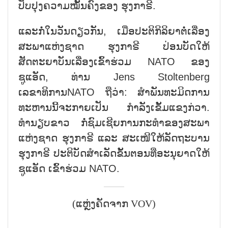
ປັບປຸງຄວາມໝັ້ນຄົງຂອງ ຮຸງກາຣີ.
ແລະກໍ່ໃນວັນດຽວກັນ, ເມື່ອປະຕິກິລິຍາຕໍ່ເລື່ອງ
ສະພາແຫ່ງຊາດ ຮຸງກາຣີ ປ່ອນບັດໃຫ້
ສັດຕະຍາບັນເລື່ອງເຂົ້າຮ່ວມ NATO ຂອງ
ຊູແອັດ, ທ່ານ Jens Stoltenberg
ເລຂາທິການNATO ຖືວ່າ: ສຳພັນທະມິດການ
ທະຫານນີ້ຈະກາຍເປັນ ກຳລັງເຂັ້ມແຂງກ່ວາ.
ທຳນຽບຂາວ ກໍ່ຊົມເຊີຍການກະທຳຂອງສະພາ
ແຫ່ງຊາດ ຮຸງກາຣີ ແລະ ສະເໜີໃຫ້ລັດຖະບານ
ຮຸງກາຣີ ປະຕິບັດສຳເລັດຂັ້ນຕອນທີ່ອະນຸຍາດໃຫ້
ຊູແອັດ ເຂົ້າຮ່ວມ NATO.
(ແຫຼ່ງຄັດຈາກ VOV)