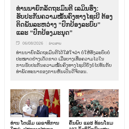
ທ່ານນາຍົກລັດຖະມົນຕີ ເລມິນຮຶງ:
ຮັບປະກັນຄວາມໝັ້ນຄົງທາງໄຊເບີ ຕ້ອງ
ຕິດພັນລະຫວ່າງ “ປົກປ້ອງລະບົບ”
ແລະ “ປົກປ້ອງມະນຸດ”
06/08/2026
ຂ່າວສານ
ທ່ານນາຍົກລັດຖະມົນຕີໄດ້ໃສ່ໃຈວ່າ ບໍ່ໃຫ້ທັງລະບົບບໍ່
ປະໝາດຢ່າງເດັດຂາດ ເມື່ອບາງເທື່ອຄວາມໄວໃນ
ການຮັບປະກັນຄວາມໝັ້ນຄົງທາງໄຊເບີຍັງບໍ່ໄປທັນກັບ
ທ່າພັດທະນາຂອງການຫັນເປັນດີຈີຕອນ.
ທ່ານ ໂຕ​ເລິມ ເລ​ຂາ​ທິ​ການ​
ຄົ້ນ​ພົບ ແລະ ທ້ອນ​ໂຮມ