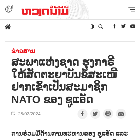
ຂ່າວສານ
ສະພາແຫ່ງຊາດ ຮຸງກາຣີ
ໃຫ້ສັດຕະຍາບັນຂໍ້ສະເໜີ
ຢາກເຂົ້າເປັນສະມາຊິກ
NATO ຂອງ ຊູແອັດ
28/02/2024
ການຮ່ວມມືດ້ານການທະຫານຂອງ ຊູແອັດ ແລະ