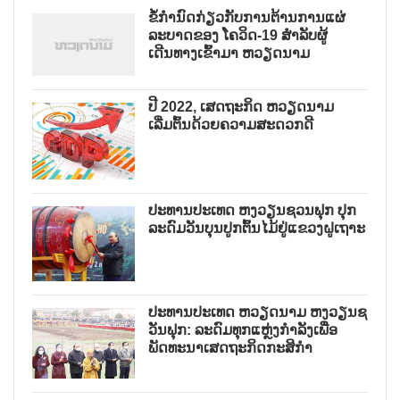
ຂໍ້ກຳນົດກ່ຽວກັບການຕ້ານການແຜ່
ລະບາດຂອງ ໂຄວິດ-19 ສຳລັບຜູ້
ເດີນທາງເຂົ້າມາ ຫວຽດນາມ
ປີ 2022, ເສດຖະກິດ ຫວຽດນາມ
ເລີ່ມຕົ້ນດ້ວຍຄວາມສະດວກດີ
ປະທານປະເທດ ຫງວຽນຊວນຟຸກ ປຸກ
ລະດົມວັນບຸນປູກຕົ້ນໄມ້ຢູ່ແຂວງຝູເຖາະ
ປະທານປະເທດ ຫວຽດນາມ ຫງວຽນຊ
ວັນຟຸກ: ລະດົມທຸກແຫຼ່ງກຳລັງເພື່ອ
ພັດທະນາເສດຖະກິດກະສິກຳ