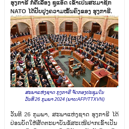
ຮຸງກາຣີ ກໍ່ຄືເລື່ອງ ຊູແອັດ ເຂົ້າເປັນສະມາຊິກ
NATO ໄດ້ປັບປຸງຄວາມໝັ້ນຄົງຂອງ ຮຸງກາຣີ.
ສະພາແຫ່ງຊາດ ກຸງກາຣີ ຈັດກອງປະຊຸມໃນ
ວັນທີ 26 ກຸມພາ 2024 (ພາບ:AFP/TTXVN)
ວັນທີ 26 ກຸມພາ, ສະພາແຫ່ງຊາດ ຮຸງກາຣີ ໄດ້
ປ່ອນບັດໃຫ້ສັດຕະຍາບັນຂໍ້ສະເໜີຢາກເຂົ້າເປັນ