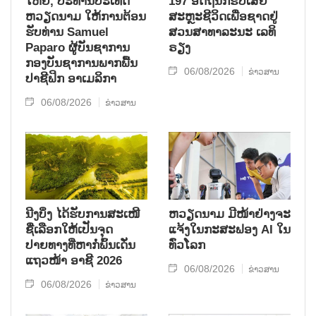
ໃຫຍ່, ປະ​ທານ​ປະ​ເທດ ​
197 ອັດ​ຖິ​ນັກ​ຮົບ​ເສຍ​
ຫວຽດ​ນາມ ໃຫ້​ການ​ຕ້ອນ​
ສະຫຼະ​ຊີ​ວິດ​ເພື່ອ​ຊາດ​ຢູ່​
ຮັບ​ທ່ານ Samuel
ສວນ​ສາ​ທາ​ລະ​ນະ ເລ​ທິ​
Paparo ຜູ້​ບັນ​ຊາ​ການ
ຣຽງ
ກອງ​ບັນ​ຊາ​ການພາກ​ພື້ນ​
06/08/2026
ຂ່າວສານ
ປາ​ຊີ​ຟິກ ອາ​ເມ​ລິ​ກາ
06/08/2026
ຂ່າວສານ
ນີງບິ່ງ ໄດ້ຮັບການສະເໜີ
ຫວຽດນາມ ມີໜ້າຢ່າງຈະ
ຊື່ເລືອກໃຫ້ເປັນຈຸດ
ແຈ້ງໃນກະສະຟອງ AI ໃນ
ປາຍທາງທີ່ຫາກໍ່ພົ້ນເດັ່ນ
ທົ່ວໂລກ
ແຖວໜ້າ ອາຊີ 2026
06/08/2026
ຂ່າວສານ
06/08/2026
ຂ່າວສານ