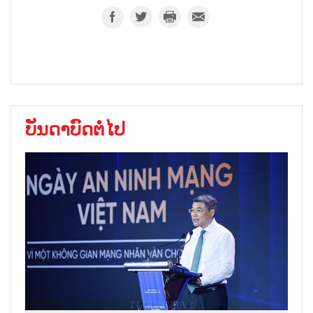
ບັນດາບົດຕໍ່ໄປ