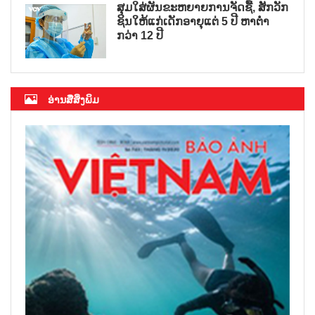
ສຸມໃສ່ຜັນຂະຫຍາຍການຈັດຊື້, ສັກວັກ
ຊິນໃຫ້ແກ່ເດັກອາຍຸແຕ່ 5 ປີ ຫາຕ່ຳ
ກວ່າ 12 ປີ
ອ່ານສື່ສິ່ງພິມ