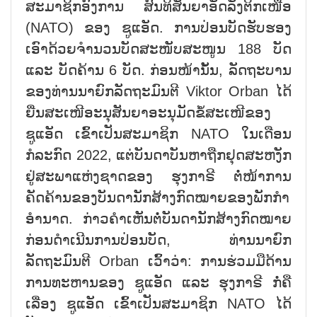
ສະມາຊິກອົງການ ສົນທິສັນຍາອັດລັງຕິກເໜືອ
(NATO) ຂອງ ຊູແອັດ. ການປ່ອນບັດຮັບຮອງ
ເອົາດ້ວຍຈຳນວນບັດສະໜັບສະໜູນ 188 ບັດ
ແລະ ບັດຄ້ານ 6 ບັດ. ກ່ອນໜ້ານັ້ນ, ລັດຖະບານ
ຂອງທ່ານນາຍົກລັດຖະມົນຕີ Viktor Orban ໄດ້
ຍື່ນສະເໜີອະນຸສັນຍາອະນຸມັດຂໍ້ສະເໜີຂອງ
ຊູແອັດ ເຂົ້າເປັນສະມາຊິກ NATO ໃນເດືອນ
ກໍລະກົດ 2022, ແຕ່ບັນດາບັນຫາຖືກຢຸດສະຫງັກ
ຢູ່ສະພາແຫ່ງຊາດຂອງ ຮຸງກາຣີ ຕໍ່ໜ້າການ
ຄັດຄ້ານຂອງບັນດານັກສ້າງກົດໝາຍຂອງພັກກຳ
ອຳນາດ. ກ່າວຄຳເຫັນຕໍ່ບັນດານັກສ້າງກົດໝາຍ
ກ່ອນດຳເນີນການປ່ອນບັດ, ທ່ານນາຍົກ
ລັດຖະມົນຕີ Orban ເວົ້າວ່າ: ການຮ່ວມມືດ້ານ
ການທະຫານຂອງ ຊູແອັດ ແລະ ຮຸງກາຣີ ກໍ່ຄື
ເລື່ອງ ຊູແອັດ ເຂົ້າເປັນສະມາຊິກ NATO ໄດ້