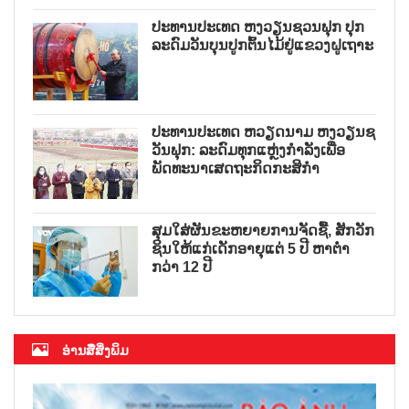
ປະທານປະເທດ ຫງວຽນຊວນຟຸກ ປຸກ
ລະດົມວັນບຸນປູກຕົ້ນໄມ້ຢູ່ແຂວງຝູເຖາະ
ປະທານປະເທດ ຫວຽດນາມ ຫງວຽນຊ
ວັນຟຸກ: ລະດົມທຸກແຫຼ່ງກຳລັງເພື່ອ
ພັດທະນາເສດຖະກິດກະສິກຳ
ສຸມໃສ່ຜັນຂະຫຍາຍການຈັດຊື້, ສັກວັກ
ຊິນໃຫ້ແກ່ເດັກອາຍຸແຕ່ 5 ປີ ຫາຕ່ຳ
ກວ່າ 12 ປີ
ອ່ານສື່ສິ່ງພິມ