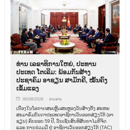
ທ່ານ ເລຂາທິການໃຫຍ່, ປະທານ
ປະເທດ ໂຕເລີມ: ພ້ອມກັນສ້າງ
ປະຊາຄົມ ອາຊຽນ ສາມັກຄີ, ໝັ້ນຄົງ
ເຂັ້ມແຂງ
05/08/2026
ຂ່າວສານ
ເນື່ອງໃນໂອກາດສະເຫຼີມສະຫຼອງວັນສ້າງຕັ້ງ ສະຫະ
ສະມາຄົມບັນດາປະເທດອາຊີຕາເວັນອອກສ່ຽງໃຕ້ (ອາ
ຊຽນ) ຄົບຮອບ 59 ປີ, ວັນເຊັນສົນທິສັນຍາໄມຕີຈິດ
ແລະ ການຮ່ວມມື ຢູ່ ອາຊີຕາເວັນອອກສ່ຽງໃຕ້ (TAC)