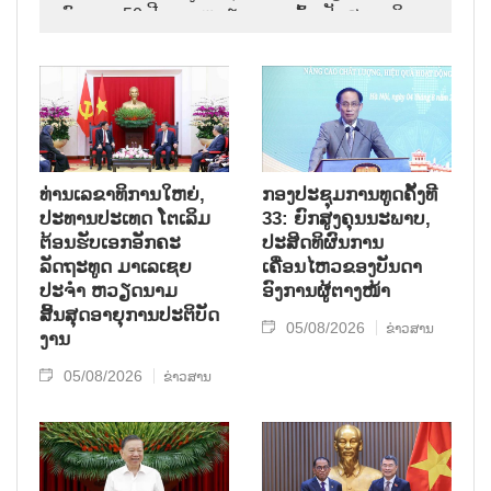
ຄົບຮອບ 50 ປີ ແລະ ຫວຽດນາມ ເຂົ້າເປັນສະມາຊິກ
ອາຊຽນ ຄົບຮອບ 31 ປີ,
ທ່ານເລຂາທິການໃຫຍ່,
ກອງປະຊຸມການທູດຄັ້ງທີ
ປະທານປະເທດ ໂຕເລິມ
33: ຍົກສູງຄຸນນະພາບ,
ຕ້ອນຮັບເອກອັກຄະ
ປະສິດທິຜົນການ
ລັດຖະທູດ ມາເລເຊຍ
ເຄື່ອນໄຫວຂອງບັນດາ
ປະຈຳ ຫວຽດນາມ
ອົງການຜູ້ຕາງໜ້າ
ສິ້ນສຸດອາຍຸການປະຕິບັດ
05/08/2026
ຂ່າວສານ
ງານ
05/08/2026
ຂ່າວສານ