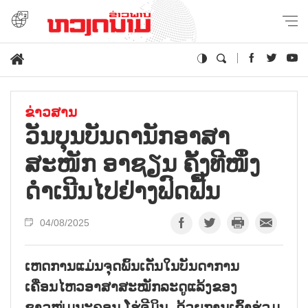
ຂ່າວສານ
ວັນບຸນບັນດານັກອາສາ
ສະໜັກ ອາຊຽນ ຄັ້ງທີໜຶ່ງ
ດຳເນີນໄປຢ່າງຟົດຟື້ນ
04/08/2025
ເຫດການແມ່ນຈຸດພົ້ນເດັ່ນໃນບັນດາການ
ເຄື່ອນໄຫວອາສາສະໝັກລະດູແລ້ງຂອງ
ຊາວໜຸ່ມນະຄອນ ໂຮ່ຈີມິນ, ດ້ວຍການເຂົ້າຮ່ວມ