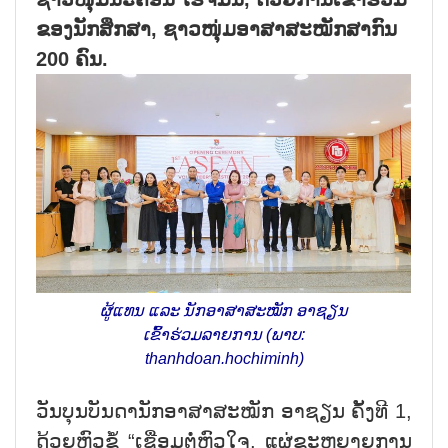
ຂອງນັກສຶກສາ, ຊາວໜຸ່ມອາສາສະໝັກສາກົນ
200 ຄົນ.
ຜູ້ແທນ ແລະ ນັກອາສາສະໝັກ ອາຊຽນ
ເຂົ້າຮ່ວມລາຍການ (ພາບ:
thanhdoan.hochiminh)
ວັນບຸນບັນດານັກອາສາສະໝັກ ອາຊຽນ ຄັ້ງທີ 1,
ດ້ວຍຫົວຂໍ້ “ເຊື່ອມຕໍ່ຫົວໃຈ, ແຜ່ຂະຫຍາຍການ