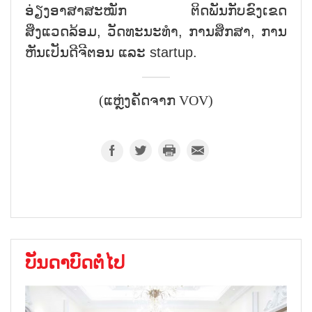
ອ່ຽງອາສາສະໝັກ ຕິດພັນກັບຂົງເຂດ
ສິ່ງແວດລ້ອມ, ວັດທະນະທຳ, ການສຶກສາ, ການ
ຫັນເປັນດີຈີຕອນ ແລະ startup.
(ແຫຼ່ງຄັດຈາກ VOV)
ບັນດາບົດຕໍ່ໄປ