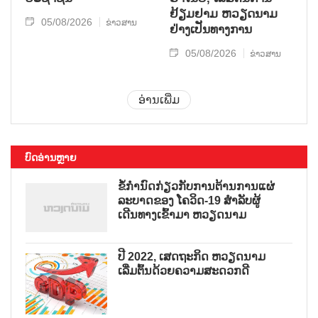
ຢ້ຽມຢາມ ຫວຽດນາມ
05/08/2026
ຂ່າວສານ
ຢ່າງເປັນທາງການ
05/08/2026
ຂ່າວສານ
ອ່ານເພີ່ມ
ບົດອ່ານຫຼາຍ
ຂໍ້ກຳນົດກ່ຽວກັບການຕ້ານການແຜ່
ລະບາດຂອງ ໂຄວິດ-19 ສຳລັບຜູ້
ເດີນທາງເຂົ້າມາ ຫວຽດນາມ
ປີ 2022, ເສດຖະກິດ ຫວຽດນາມ
ເລີ່ມຕົ້ນດ້ວຍຄວາມສະດວກດີ