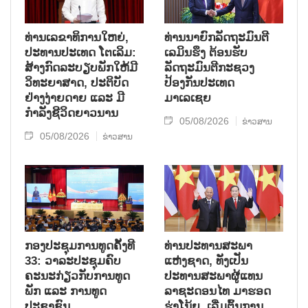
ທ່ານເລຂາທິການໃຫຍ່,
ທ່ານນາຍົກລັດຖະມົນຕີ
ປະທານປະເທດ ໂຕເລິມ:
ເລມິນຮຶງ ຕ້ອນຮັບ
ສ້າງກົດລະບຽບພັກໃຫ້ມີ
ລັດຖະມົນຕີກະຊວງ
ວິທະຍາສາດ, ປະຕິບັດ
ປ້ອງກັນປະເທດ
ຢ່າງງ່າຍດາຍ ແລະ ມີ
ມາເລເຊຍ
ກຳລັງຊີວິດຍາວນານ
05/08/2026
ຂ່າວສານ
05/08/2026
ຂ່າວສານ
ກອງປະຊຸມການທູດຄັ້ງທີ
ທ່ານປະທານສະພາ
33: ວາລະປະຊຸມຄົບ
ແຫ່ງຊາດ, ທັງເປັນ
ຄະນະກ່ຽວກັບການທູດ
ປະທານສະພາຜູ້ແທນ
ພັກ ແລະ ການທູດ
ລາຊະດອນໄທ ມາຮອດ
ປະຊາຊົນ
ຮ່າໂນ້ຍ, ເລີ່ມຕົ້ນການ