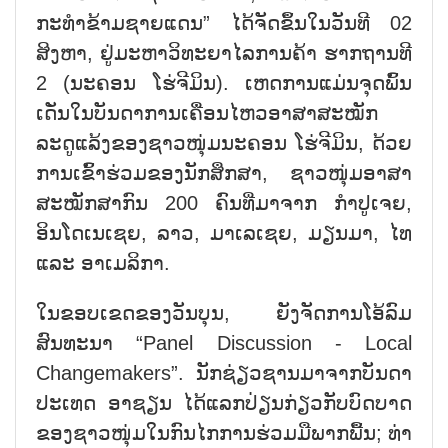
ກະທຳຂ້າມຊາຍແດນ” ໄດ້ຈັດຂຶ້ນໃນວັນທີ 02
ສິງຫາ, ຢູ່ມະຫາວິທະຍາໄລການຄ້າ ຮາກຖານທີ
2 (ນະຄອນ ໂຮ່ຈີມິນ). ເຫດການແມ່ນຈຸດພົ້ນ
ເດັ່ນໃນບັນດາການເຄື່ອນໄຫວອາສາສະໝັກ
ລະດູແລ້ງຂອງຊາວໜຸ່ມນະຄອນ ໂຮ່ຈີມິນ, ດ້ວຍ
ການເຂົ້າຮ່ວມຂອງນັກສຶກສາ, ຊາວໜຸ່ມອາສາ
ສະໝັກສາກົນ 200 ຄົນທີ່ມາຈາກ ກຳປູເຈຍ,
ອິນໂດເນເຊຍ, ລາວ, ມາເລເຊຍ, ມຽນມາ, ໄທ
ແລະ ອາເມລິກາ.
ໃນຂອບເຂດຂອງວັນບຸນ, ຍັງຈັດການໂອ້ລົມ
ສົນທະນາ “Panel Discussion - Local
Changemakers”. ນັກຊ່ຽວຊານມາຈາກບັນດາ
ປະເທດ ອາຊຽນ ໄດ້ແລກປ່ຽນກ່ຽວກັບບົດບາດ
ຂອງຊາວໜຸ່ມໃນກົນໄກການຮ່ວມມືພາກພື້ນ; ທ່າ