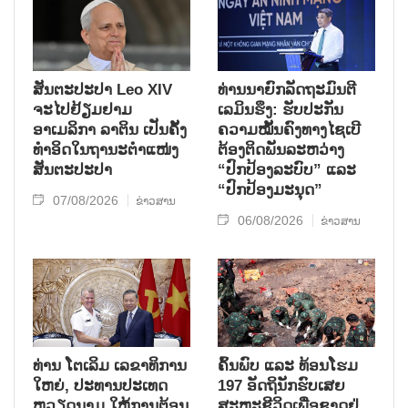
ສັນຕະປະປາ Leo XIV
ທ່ານນາຍົກລັດຖະມົນຕີ
ຈະໄປຢ້ຽມຢາມ
ເລມິນຮຶງ: ຮັບປະກັນ
ອາເມລິກາ ລາຕິນ ເປັນຄັ້ງ
ຄວາມໝັ້ນຄົງທາງໄຊເບີ
ທຳອິດໃນຖານະຕຳແໜ່ງ
ຕ້ອງຕິດພັນລະຫວ່າງ
ສັນຕະປະປາ
“ປົກປ້ອງລະບົບ” ແລະ
“ປົກປ້ອງມະນຸດ”
07/08/2026
ຂ່າວສານ
06/08/2026
ຂ່າວສານ
ທ່ານ ໂຕ​ເລິມ ເລ​ຂາ​ທິ​ການ​
ຄົ້ນ​ພົບ ແລະ ທ້ອນ​ໂຮມ
ໃຫຍ່, ປະ​ທານ​ປະ​ເທດ ​
197 ອັດ​ຖິ​ນັກ​ຮົບ​ເສຍ​
ຫວຽດ​ນາມ ໃຫ້​ການ​ຕ້ອນ​
ສະຫຼະ​ຊີ​ວິດ​ເພື່ອ​ຊາດ​ຢູ່​