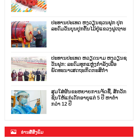
ປະທານປະເທດ ຫງວຽນຊວນຟຸກ ປຸກ
ລະດົມວັນບຸນປູກຕົ້ນໄມ້ຢູ່ແຂວງຝູເຖາະ
ປະທານປະເທດ ຫວຽດນາມ ຫງວຽນຊ
ວັນຟຸກ: ລະດົມທຸກແຫຼ່ງກຳລັງເພື່ອ
ພັດທະນາເສດຖະກິດກະສິກຳ
ສຸມໃສ່ຜັນຂະຫຍາຍການຈັດຊື້, ສັກວັກ
ຊິນໃຫ້ແກ່ເດັກອາຍຸແຕ່ 5 ປີ ຫາຕ່ຳ
ກວ່າ 12 ປີ
ອ່ານສື່ສິ່ງພິມ