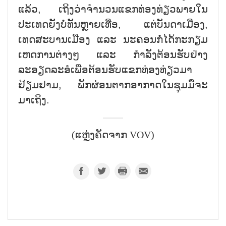
ແລ້ວ, ເຖິງວ່າຈຳນວນແຂກທ່ອງທ່ຽວພາຍໃນ
ປະເທດຍັງບໍ່ທັນຫຼາຍເທື່ອ, ແຕ່ບັນດາເມືອງ,
ເທດສະບານເມືອງ ແລະ ນະຄອນກໍ່ໄດ້ກະກຽມ
ເຫດການຕ່າງໆ ແລະ ກຳລັງຕ້ອນຮັບຢ່າງ
ລະອຽດລະອໍເພື່ອຕ້ອນຮັບແຂກທ່ອງທ່ຽວມາ
ຢ້ຽມຢາມ, ພັກຜ່ອນຕາກອາກາດໃນຊຸມມື້ຈະ
ມາເຖິງ.
(ແຫຼ່ງຄັດຈາກ VOV)