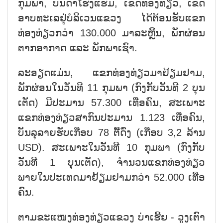
ກຸມພາ, ບັນດາໂຮງແຮມ, ເຂດທ່ອງທ່ຽວ, ເຂດ
ອາບທະເລຢູ່ບໍລິເວນແຂວງ ໄດ້ຕ້ອນຮັບແຂກ
ທ່ອງທ່ຽວກວ່າ 130.000 ມາລະຫຼີ້ນ, ພັກຜ່ອນ
ຕາກອາກາດ ແລະ ພັກພາເຊົາ.
ລະອຽດແມ່ນ, ແຂກທ່ອງທ່ຽວມາຢ້ຽມຢາມ,
ພັກຜ່ອນໃນວັນທີ 11 ກຸມພາ (ກົງກັບວັນທີ 2 ບຸນ
ເຕັດ) ມີປະມານ 57.300 ເທື່ອຄົນ, ສະເພາະ
ແຂກທ່ອງທ່ຽວສາກົນປະມານ 1.123 ເທື່ອຄົນ,
ບັນລຸລາຍຮັບເກືອບ 78 ຕື້ດົ່ງ (ເກືອບ 3,2 ລ້ານ
USD). ສະເພາະໃນວັນທີ 10 ກຸມພາ (ກົງກັບ
ວັນທີ 1 ບຸນເຕັດ), ຈຳນວນແຂກທ່ອງທ່ຽວ
ພາຍໃນປະເທດມາຢ້ຽມຢາມກວ່າ 52.000 ເທື່ອ
ຄົນ.
ຕາມຂະແໜງທ່ອງທ່ຽວແຂວງ ບ່າເຮີ້ຍ - ວູງເຕົາ