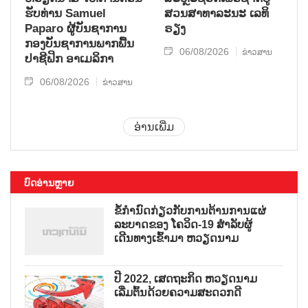
ຮັບ​ທ່ານ Samuel
ສວນ​ສາ​ທາ​ລະ​ນະ ເລ​ທິ​
Paparo ຜູ້​ບັນ​ຊາ​ການ
ຣຽງ
ກອງ​ບັນ​ຊາ​ການພາກ​ພື້ນ​
06/08/2026
ຂ່າວສານ
ປາ​ຊີ​ຟິກ ອາ​ເມ​ລິ​ກາ
06/08/2026
ຂ່າວສານ
ອ່ານເພີ່ມ
ບົດອ່ານຫຼາຍ
ຂໍ້ກຳນົດກ່ຽວກັບການຕ້ານການແຜ່
ລະບາດຂອງ ໂຄວິດ-19 ສຳລັບຜູ້
ເດີນທາງເຂົ້າມາ ຫວຽດນາມ
ປີ 2022, ເສດຖະກິດ ຫວຽດນາມ
ເລີ່ມຕົ້ນດ້ວຍຄວາມສະດວກດີ