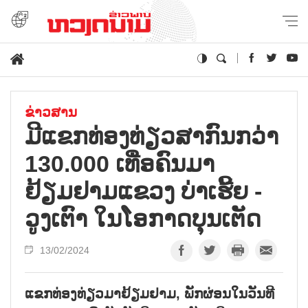
ຂ່າວສານ
ມີແຂກທ່ອງທ່ຽວສາກົນກວ່າ
130.000 ເທື່ອຄົນມາ
ຢ້ຽມຢາມແຂວງ ບ່າເຮີ້ຍ -
ວູງເຕົາ ໃນໂອກາດບຸນເຕັດ
13/02/2024
ແຂກທ່ອງທ່ຽວມາຢ້ຽມຢາມ, ພັກຜ່ອນໃນວັນທີ