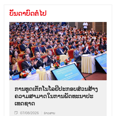
ບັນດາບົດຕໍ່ໄປ
ການ​ທູດ​ເຕັກ​ໂນ​ໂລ​ຢີ​ປະ​ກອບ​ສ່ວນ​ສ້າງ​
ຄວາມ​ສາ​ມາດ​ໃນ​ການ​ພັດ​ທະ​ນາ​ປະ​
ເທດ​ຊາດ
07/08/2026
ຂ່າວສານ