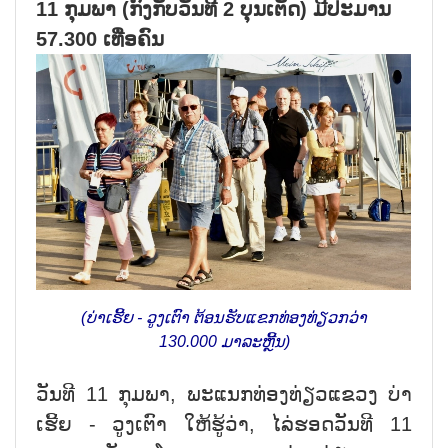
11 ກຸມພາ (ກົງກັບວັນທີ 2 ບຸນເຕັດ) ມີປະມານ
57.300 ເທື່ອຄົນ
(ບ່າເຮີ້ຍ - ວູງເຕົາ ຕ້ອນຮັບແຂກທ່ອງທ່ຽວກວ່າ
130.000 ມາລະຫຼີ້ນ)
ວັນທີ 11 ກຸມພາ, ພະແນກທ່ອງທ່ຽວແຂວງ ບ່າ
ເຮີ້ຍ - ວູງເຕົາ ໃຫ້ຮູ້ວ່າ, ໄລ່ຮອດວັນທີ 11