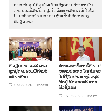
ວາ​ລະ​ປະ​ຊຸມ​ໄດ້​ສຸມ​ໃສ່​ເຮັດ​ແຈ້ງ​ຄວາມ​ຕ້ອງ​ການ​ໃນ​
ການ​ຮ່ວມ​ມື​ສາ​ກົນ ກ່ຽວ​ກັບ​ວິ​ທະ​ຍາ​ສາດ, ເຕັກ​ໂນ​ໂລ​
ຢີ, ນະ​ວັດ​ຕະ​ກຳ ແລະ ການ​ຫັນ​ເປັນ​ດີ​ຈີ​ຕອນ​ຂອງ
ຫວຽດ​ນາມ
ຫວຽດ​ນາມ ແລະ ລາວ​
ທ່ານ​ເລ​ຂາ​ທິ​ການ​ໃຫຍ່, ປ​
ຊຸກ​ຍູ້​ການ​ຮ່ວມ​ມື​ດ້ານວ​ິ​
ະ​ທານ​ປະ​ເທດ ໂຕ​ເລິມ​ຈະ​
ທະ​ຍາ​ສາດ
ໄປ​ຢ້ຽມ​ຢາມ​ທາງ​ລັດ​ຖະ​
ກິດ​ຢູ່ ອົດ​ສະ​ຕາ​ລີ ແລະ
07/08/2026
ຂ່າວສານ
ນິວ​ຊີ​ແລນ
07/08/2026
ຂ່າວສານ