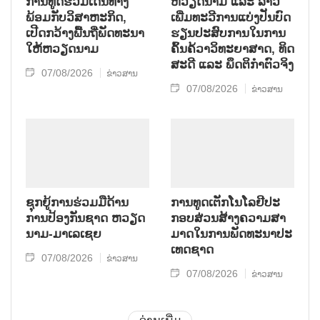
ການ​ທູດ​ຮ່ວມ​ເດີນ​ທາງ​
ຫວຽດ​ນາມ ແລະ ລາວ​
ພ້ອມກັບ​ວິ​ສາ​ຫະ​ກ​ິດ,
ເພີ່ມ​ທະ​ວີ​ການ​ແບ່​ງ​ປັນ​ບົດ​
ເປີດກວ້າງ​ພື້ນ​ຖີ່​ພັດ​ທະ​ນາ​
ຮຽນ​ປະ​ສົບ​ການ​ໃນ​ການ​
ໃຫ້​ຫວຽດ​ນາມ
ຄົ້ນ​ຄ້​ວາ​ວິ​ທະ​ຍາ​ສາດ, ທິດ​
ສະ​ດີ ແລະ ພຶດ​ຕິ​ກຳຕົວ​ຈິງ
07/08/2026
ຂ່າວສານ
07/08/2026
ຂ່າວສານ
ຊຸກ​ຍູ້​ການ​ຮ່ວມ​ມື​ດ້ານ​
ການ​ທູດ​ເຕັກ​ໂນ​ໂລ​ຢີ​ປະ​
ການ​ປ້ອງ​ກັນ​ຊາດ ຫວຽດ​
ກອບ​ສ່ວນ​ສ້າງ​ຄວາມ​ສາ​
ນາມ-ມາ​ເລ​ເຊຍ
ມາດ​ໃນ​ການ​ພັດ​ທະ​ນາ​ປະ​
ເທດ​ຊາດ
07/08/2026
ຂ່າວສານ
07/08/2026
ຂ່າວສານ