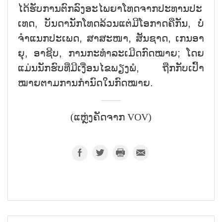
ໄດ້​ຮັບ​ການຕົກ​ລົງ​ອະ​ໄພ​ຍາ​ໂທດ​ຈາກ​ປະ​ທານ​ປະ​
ເທດ, ບັນ​ດາ​ນັກ​ໂທດ​ລ້ວນ​ແຕ່​ມີ​ໂອ​ກາດ​ຄື​ກັນ, ບໍ່​
ຈຳ​ແນກ​ປະ​ເພດ, ສາ​ສະ​ໜາ, ສັນ​ຊາດ, ເກນ​ອາ​
ຍຸ, ອາ​ຊີບ, ການ​ກະ​ທຳ​ລະ​ເມີດ​ກົດ​ໝາຍ; ໂດຍ​
ແມ່ນ​ນັກ​ຮົບ​ທີ່​ມີ​ເງື່ອນ​ໄຂ​ພຽງ​ພໍ, ຖືກ​ກັບ​ເປົ້າ​
ໝາຍ​​ຕາມ​ການ​ກຳ​ນົດ​ໃນ​ກົດ​ໝາຍ​.
(ແຫຼ່ງຄັດຈາກ VOV)