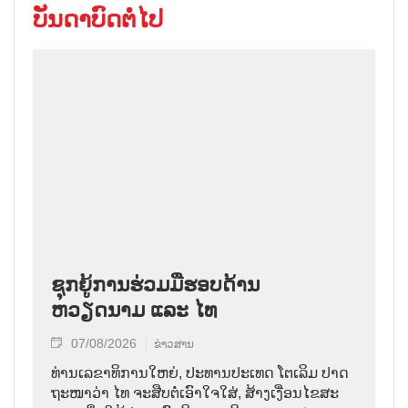
ບັນດາບົດຕໍ່ໄປ
ຊຸກຍູ້ການຮ່ວມມືຮອບດ້ານ
ຫວຽດນາມ ແລະ ໄທ
07/08/2026
ຂ່າວສານ
ທ່ານ​ເລ​ຂາ​ທິ​ການ​ໃຫຍ່, ປະ​ທານ​ປະ​ເທດ ໂຕ​ເລິມ ປາດ​
ຖະ​ໜາ​ວ່າ ໄທ​ ຈະ​ສືບ​ຕໍ່​ເອົາ​ໃຈ​ໃສ່, ສ້າງ​ເງື່ອນ​ໄຂ​ສະ​