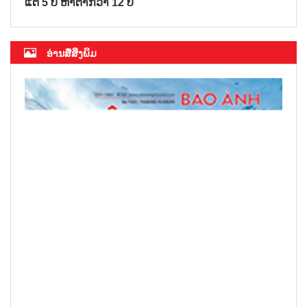
ແຕ່ 5 ປີ ຫາຕ່ຳກວ່າ 12 ປີ
ອ່ານສື່ສິ່ງພິມ