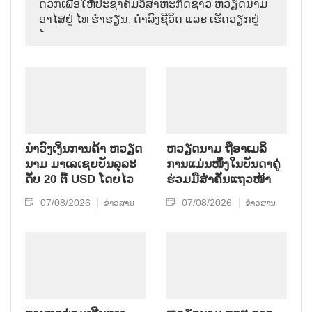
ດວກ​ເພື່ອ​ໃຫ້​ປະ​ຊາ​ຄົມ​ວ​ິ​ສາ​ຫະ​ກິດ​ຊາວ ຫວຽດ​ນາມ
ອາ​ໄສ​ຢູ່ ໄທ ຮ່ຳ​ຮຽນ, ດຳ​ລົງ​ຊີ​ວິດ ແລະ ເຮັດ​ວຽກ​ຢູ່​
ໄທ.
ນຳ​ວົງ​ເງິນ​ການ​ຄ້າ ຫວຽດ​
ຫ​ວຽດ​ນາມ ຖື​ອາ​ເມ​ລິ​
ນາມ ມາ​ເລ​ເຊຍ​ບັນ​ລຸ​ລະ​
ການ​ແມ່ນ​ໜຶ່ງ​ໃນ​ບັນ​ດາ​ຄູ່​
ດັບ 20 ຕື້ USD ໂດຍ​ໄວ
ຮ່ວມ​ມື​ສຳ​ຄັນ​ແຖວ​ໜ້າ
07/08/2026
07/08/2026
ຂ່າວສານ
ຂ່າວສານ