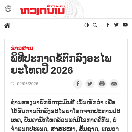
ຂ່າວສານ
ພິ​ທີ​ປະ​ກາດ​ຂໍ້​ຕົກ​ລົງ​ອະ​ໄພ​
ຍະ​ໂທດ​ປີ 2026
02/06/2026
ທ່ານ​ຮອງ​ນາ​ຍົກ​ລັດ​ຖະ​ມົນ​ຕີ ເນັ້ນ​ໜັກ​ວ່າ ເພື່ອ​
ໄດ້​ຮັບ​ການຕົກ​ລົງ​ອະ​ໄພ​ຍາ​ໂທດ​ຈາກ​ປະ​ທານ​ປະ​
ເທດ, ບັນ​ດາ​ນັກ​ໂທດ​ລ້ວນ​ແຕ່​ມີ​ໂອ​ກາດ​ຄື​ກັນ, ບໍ່​
ຈຳ​ແນກ​ປະ​ເພດ, ສາ​ສະ​ໜາ, ສັນ​ຊາດ, ເກນ​ອາ​