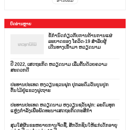
ອ່ານເພີ່ມ
ບົດອ່ານຫຼາຍ
ຂໍ້ກຳນົດກ່ຽວກັບການຕ້ານການແຜ່
ລະບາດຂອງ ໂຄວິດ-19 ສຳລັບຜູ້
ເດີນທາງເຂົ້າມາ ຫວຽດນາມ
ປີ 2022, ເສດຖະກິດ ຫວຽດນາມ ເລີ່ມຕົ້ນດ້ວຍຄວາມ
ສະດວກດີ
ປະທານປະເທດ ຫງວຽນຊວນຟຸກ ປຸກລະດົມວັນບຸນປູກ
ຕົ້ນໄມ້ຢູ່ແຂວງຝູເຖາະ
ປະທານປະເທດ ຫວຽດນາມ ຫງວຽນຊວັນຟຸກ: ລະດົມທຸກ
ແຫຼ່ງກຳລັງເພື່ອພັດທະນາເສດຖະກິດກະສິກຳ
ສຸມໃສ່ຜັນຂະຫຍາຍການຈັດຊື້, ສັກວັກຊິນໃຫ້ແກ່ເດັກອາຍຸ