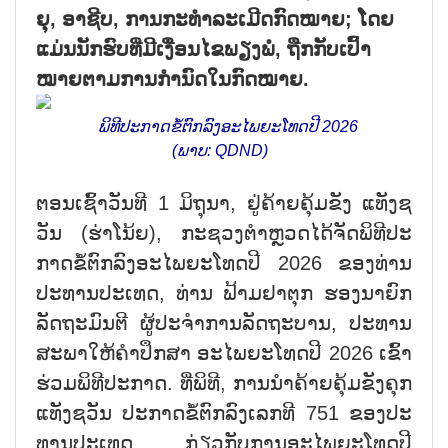
ຍຸ, ອາ​ຊີບ, ການ​ກະ​ທຳ​ລະ​ເມີດ​ກົດ​ໝາຍ; ໂດຍ​
ແມ່ນ​ນັກ​ຮົບ​ທີ່​ມີ​ເງື່ອນ​ໄຂ​ພຽງ​ພໍ, ຖືກ​ກັບ​ເປົ້າ​
ໝາຍ​​ຕາມ​ການ​ກຳ​ນົດ​ໃນ​ກົດ​ໝາຍ​.
ພິ​ທີ​ປະ​ກາດ​ຂໍ້​ຕົກ​ລົງ​ອະ​ໄພ​ຍະ​ໂທດ​ປີ 2026
(ພາບ: QDND)
ຕອນ​ເຊົ້າ​ວັນ​ທີ 1 ມິ​ຖຸ​ນາ, ຢູ່​ຄ້າຍ​ຄຸ້ມ​ຂັງ ​ແທັງ​ຊ
ວັນ (ຮ່າ​ໂນ້ຍ), ກະ​ຊວງ​ຕຳຫຼວດ​ໄດ້​ຈັດ​ພິ​ທີ​ປະ​
ກາດ​ຂໍ້​ຕົກ​ລົງ​ອະ​ໄພ​ຍະໂທດ​ປີ 2026 ຂອງ​ທ່ານ​
ປະ​ທານ​ປະ​ເທດ, ທ່ານ ຟ້າມ​ຢາ​ຕຸກ ຮອງ​ນາ​ຍົກ​
ລັດ​ຖະ​ມົນ​ຕີ ຜູ້​ປ​ະ​ຈຳ​ການ​ລັດ​ຖະ​ບານ, ປະ​ທານ​
ສະ​ພາ​ໃຫ້​ຄຳ​ປຶກ​ສາ ​ອະ​ໄພ​ຍະ​ໂທດ​ປີ 2026 ເຂົ້າ​
ຮ່ວມ​ພິ​ທີ​ປະ​ກາດ. ທີ່​ພິ​ທີ, ການ​ນຳຄ້າຍ​ຄຸ້ມ​ຂັງ​ຄຸກ​
ແທ​ັງ​ຊວັນ ປະ​ກາດ​ຂໍ້​ຕົກ​ລົງ​ເລກ​ທີ 751 ຂອງ​ປະ​
ທານ​ປະ​ເທດ ກ່ຽວ​ກັບ​ການ​ອະ​ໄພ​ຍະ​ໂທດ​ປີ