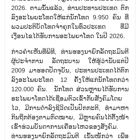
2026. ຕາມ​ນັ້ນ​ແລ້ວ, ທ່ານ​ປະ​ທານ​ປະ​ເທດ ​ຕົກ​
ລົງອະ​ໄພ​ຍະ​ໂທດ​ໃຫ້​ແກ່​ນັກ​ໂທດ 9.950 ຄົນ ທີ່​
ພວມ​ປະ​ຕິ​ບັດ​​ໂທດ​ຈຳຄຸກ​ໃນ​ທົ່ວ​ປະ​ເທດ ທີ່​ມີ​
ເງື່ອນ​ໄຂ​ໄດ້​ຮັບ​ການ​ອະ​ໄພ​ຍາ​ໂທດ ໃນ​ປີ 2026.
ກ່າວ​ຄຳ​ເຫັນ​ທີ່​ພິ​ທີ, ທ່ານ​ຮອງ​ນາ​ຍົກ​ລັດ​ຖະ​ມົນ​ຕີ
ຜູ້​ປະ​ຈຳ​ການ ລັດ​ຖະ​ບານ ໃຫ້​ຮູ້​ວ່າ​ນັບ​ແຕ່​ປີ
2009 ມາ​ຮອດ​ປັດ​ຈຸ​ບັນ, ປະ​ທານ​ປະ​ເທດ​ໄດ້​​ຕົກ​
ລົງ​ອະ​ໄພ​​ຍະ​ໂທດ​ 12 ຄັ້ງ​ໃຫ້​ແກ່​ນັກ​ໂທດກວ່າ
120.000 ຄົນ. ​ ​ນັກ​ໂທດ ສ່ວນຫຼາຍ​ໄດ້​ຮັບ​ການ​
ອະ​ໄພ​ຍາ​ໂທດ​ໄດ້​ເຊື່ອມ​ຕົວ​ເຂົ້າ​ກັບ​ສັງ​ຄົມ​ໂດຍ​
ໄວ, ມີ​ການ​ດຳ​ລົງ​ຊີ​ວິດ​ເປັນ​ປົກ​ກະ​ຕິ, ທຳ​ມາ​ຫາ​
ກິນ​ຖືກ​ຕ້ອງ​ຕາມ​ກົດ​ໝາຍ, ມີຫຼາຍ​ຄົນ​ໄດ້​ຕັ້ງ​ໜ້າ​
ເຂົ້າ​ຮ່ວມ​ບັນ​ດາ​ການ​ເຄື່ອ​ນ​ໄຫວ​ຂອງ​ສັງ​ຄົມ.
ທ່ານ​ຮອງ​ນາ​ຍົກ​ລັດ​ຖະ​ມົນ​ຕີ ເນັ້ນ​ໜັກ​ວ່າ ເພື່ອ​