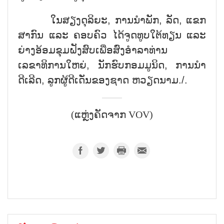
ໃນສຽງດຸລິຍະ, ການນຳພັກ, ລັດ, ແຂກ
ສາກົນ ແລະ ຄອບຄົວ ໄດ້ຈູດທູບໃຕ້ທຽນ ແລະ
ຍ່າງອ້ອມຂຸມຝັງສົບເພື່ອສົ່ງອຳລາທ່ານ
ເລຂາທິການໃຫຍ່, ນັກຮົບກອມມູນິດ, ການນຳ
ດີເລີດ, ລູກຜູ້ດີເດັ່ນຂອງຊາດ ຫວຽດນາມ./.
(ແຫຼ່ງຄັດຈາກ VOV)