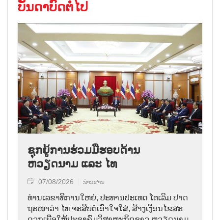
ບັນດາບົດຕໍ່ໄປ
ຊຸກຍູ້ການຮ່ວມມືຮອບດ້ານ
ຫວຽດນາມ ແລະ ໄທ
07/08/2026
ຂ່າວສານ
ທ່ານ​ເລ​ຂາ​ທິ​ການ​ໃຫຍ່, ປະ​ທານ​ປະ​ເທດ ໂຕ​ເລິມ ປາດ​
ຖະ​ໜາ​ວ່າ ໄທ​ ຈະ​ສືບ​ຕໍ່​ເອົາ​ໃຈ​ໃສ່, ສ້າງ​ເງື່ອນ​ໄຂ​ສະ​
ດວກ​ເພື່ອ​ໃຫ້​ປະ​ຊາ​ຄົມ​ວ​ິ​ສາ​ຫະ​ກິດ​ຊາວ ຫວຽດ​ນາມ