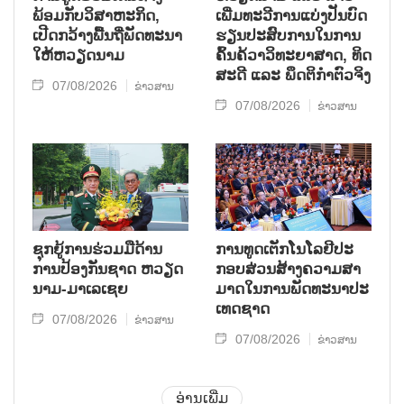
ພ້ອມກັບ​ວິ​ສາ​ຫະ​ກ​ິດ,
ເພີ່ມ​ທະ​ວີ​ການ​ແບ່​ງ​ປັນ​ບົດ​
ເປີດກວ້າງ​ພື້ນ​ຖີ່​ພັດ​ທະ​ນາ​
ຮຽນ​ປະ​ສົບ​ການ​ໃນ​ການ​
ໃຫ້​ຫວຽດ​ນາມ
ຄົ້ນ​ຄ້​ວາ​ວິ​ທະ​ຍາ​ສາດ, ທິດ​
ສະ​ດີ ແລະ ພຶດ​ຕິ​ກຳຕົວ​ຈິງ
07/08/2026
ຂ່າວສານ
07/08/2026
ຂ່າວສານ
ຊຸກ​ຍູ້​ການ​ຮ່ວມ​ມື​ດ້ານ​
ການ​ທູດ​ເຕັກ​ໂນ​ໂລ​ຢີ​ປະ​
ການ​ປ້ອງ​ກັນ​ຊາດ ຫວຽດ​
ກອບ​ສ່ວນ​ສ້າງ​ຄວາມ​ສາ​
ນາມ-ມາ​ເລ​ເຊຍ
ມາດ​ໃນ​ການ​ພັດ​ທະ​ນາ​ປະ​
ເທດ​ຊາດ
07/08/2026
ຂ່າວສານ
07/08/2026
ຂ່າວສານ
ອ່ານເພີ່ມ