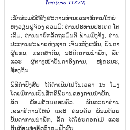
ໃຫຍ່ (ພາບ: TTXVN)
ເຂົ້າຮ່ວມພິທີສົ່ງສະການທ່ານເລຂາທິການໃຫຍ່
ຫງວຽນຝູຈ້ອງ ລວມມີ: ທ່ານປະທານປະເທດ ໂຕ
ເລິມ, ທ່ານນາຍົກລັດຖະມົນຕີ ຟ້າມມິງຈິງ, ທ່ານ
ປະທານສະພາແຫ່ງຊາດ ເຈິ່ນແທັງເໝິນ, ບັນດາ
ຜູ້ແທນ, ແຂກສາກົນ, ອະດີດການນຳພັກ, ລັດ
ແລະ ຜູ້ຕາງໜ້າບັນດາອົງການ, ໝູ່ຄະນະ,
ທ້ອງຖິ່ນ.
ພິທີກຳປົງສົບ ໄດ້ດຳເນີນໄປໃນເວລາ 15 ໂມງ
ໂດຍມີການເປັນສັກຂີພິຍານຂອງການນຳພັກ,
ລັດ ພ້ອມດ້ວຍຄອບຄົວ. ພັນລະຍາທ່ານ
ເລຂາທິການໃຫຍ່ ແລະ ຄອບຄົວ ພ້ອມດ້ວຍ
ບັນດາການນຳພັກ, ລັດ ໄດ້ໂຮ່ຍດອກໄມ້ ແລະ
ດິນກ້ອນທຳອິດລົງຂຸມຝັງສົບ.