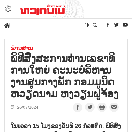
ຂ່າວສານ
ພິ​ທີສົ່ງ​ສະ​ການ​ທ່ານ​ເລ​ຂາ​ທິ​
ການ​ໃຫຍ່ ຄະ​ນະ​ບໍ​ລິ​ຫານ​
ງານ​ສູນ​ກາງ​ພັກ ກອມ​ມູ​ນິດ
ຫວຽດ​ນາມ ຫງວຽນ​ຝູ​ຈ້ອງ
26/07/2024
ໃນເວລາ 15 ໂມງຂອງວັນທີ 26 ກໍລະກົດ, ພິທີສົ່ງ