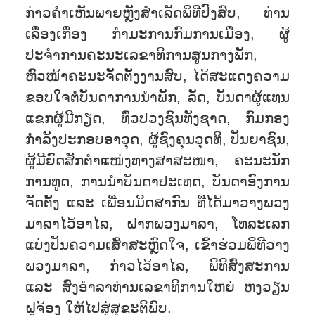
ກ່າວຄຳເຫັນພາຍຫຼັງສຳເລັດພິທີປົງສົບ, ທ່ານ
ເລື່ອງເກື່ອງ ກຳມະການກົມການເມືອງ, ຜູ້
ປະຈຳການຄະນະເລຂາທິການສູນກາງພັກ,
ຫົວໜ້າຄະນະຈັດຕັ້ງງານສົບ, ໄດ້ສະແດງຄວາມ
ຂອບໃຈຕໍ່ບັນດາການນຳພັກ, ລັດ, ບັນດາຜູ້ແທນ
ແຂກຜູ້ມີກຽດ, ທົ່ວປວງຊົນທັງຊາດ, ກົມກອງ
ກຳລັງປະກອບອາວຸດ, ຜູ້ຊົງຄຸນວຸດທິ, ປັນຍາຊົນ,
ຜູ້ມີຍົດສັກຕຳແໜ່ງທາງສາສະໜາ, ຄະນະນັກ
ການທູດ, ການນຳບັນດາປະເທດ, ບັນດາອົງການ
ຈັດຕັ້ງ ແລະ ເພື່ອນມິດສາກົນ ທີ່ໄດ້ມາວາງພວງ
ມາລາໄວ້ອາໄລ, ຝາກພວງມາລາ, ໂທລະເລກ
ແບ່ງປັນຄວາມເສົ້າສະຫຼົດໃຈ, ເຂົ້າຮ່ວມພິທີວາງ
ພວງມາລາ, ກ່າວໄວ້ອາໄລ, ພິທີສົ່ງສະການ
ແລະ ສົ່ງອຳລາທ່ານເລຂາທິການໃຫຍ່ ຫງວຽນ
ຝູຈ້ອງ ໃຫ້ໄປສູ່ສຸຂະຕິພົບ.