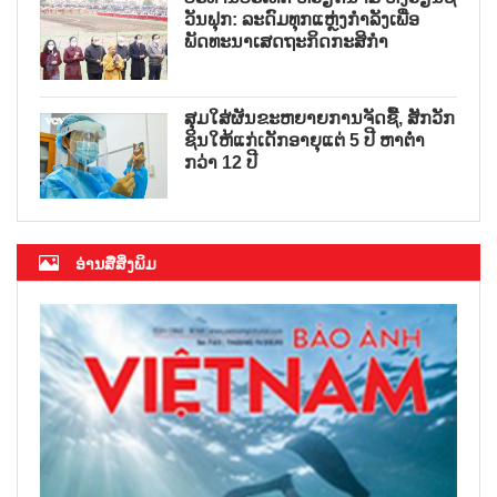
ວັນຟຸກ: ລະດົມທຸກແຫຼ່ງກຳລັງເພື່ອ
ພັດທະນາເສດຖະກິດກະສິກຳ
ສຸມໃສ່ຜັນຂະຫຍາຍການຈັດຊື້, ສັກວັກ
ຊິນໃຫ້ແກ່ເດັກອາຍຸແຕ່ 5 ປີ ຫາຕ່ຳ
ກວ່າ 12 ປີ
ອ່ານສື່ສິ່ງພິມ