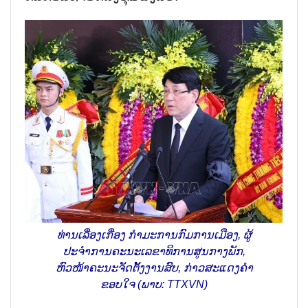
ທ່ານເລື່ອງເກື່ອງ ກຳມະການກົມການເມືອງ, ຜູ້
ປະຈຳການຄະນະເລຂາທິການສູນກາງພັກ,
ຫົວໜ້າຄະນະຈັດຕັ້ງງານສົບ, ກ່າວສະແດງຄຳ
ຂອບໃຈ (ພາບ: TTXVN)