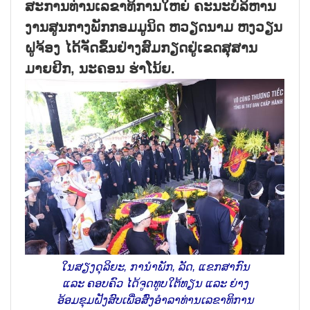
ສະການທ່ານເລຂາທິການໃຫຍ່ ຄະນະບໍລິຫານ
ງານສູນກາງພັກກອມມູນິດ ຫວຽດນາມ ຫງວຽນ
ຝູຈ້ອງ ໄດ້ຈັດຂຶ້ນຢ່າງສົມກຽດຢູ່ເຂດສຸສານ
ມາຍຢີກ, ນະຄອນ ຮ່າໂນ້ຍ.
ໃນສຽງດຸລິຍະ, ການຳພັກ, ລັດ, ແຂກສາກົນ
ແລະ ຄອບຄົວ ໄດ້ຈູດທູບໃຕ້ທຽນ ແລະ ຍ່າງ
ອ້ອມຂຸມຝັງສົບເພື່ອສົ່ງອຳລາທ່ານເລຂາທິການ