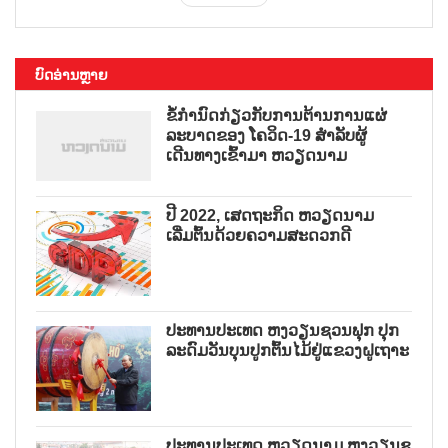
ບົດອ່ານຫຼາຍ
ຂໍ້ກຳນົດກ່ຽວກັບການຕ້ານການແຜ່
ລະບາດຂອງ ໂຄວິດ-19 ສຳລັບຜູ້
ເດີນທາງເຂົ້າມາ ຫວຽດນາມ
ປີ 2022, ເສດຖະກິດ ຫວຽດນາມ
ເລີ່ມຕົ້ນດ້ວຍຄວາມສະດວກດີ
ປະທານປະເທດ ຫງວຽນຊວນຟຸກ ປຸກ
ລະດົມວັນບຸນປູກຕົ້ນໄມ້ຢູ່ແຂວງຝູເຖາະ
ປະທານປະເທດ ຫວຽດນາມ ຫງວຽນຊ