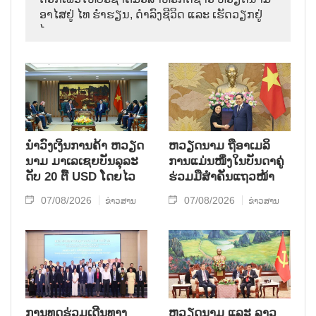
ອາ​ໄສ​ຢູ່ ໄທ ຮ່ຳ​ຮຽນ, ດຳ​ລົງ​ຊີ​ວິດ ແລະ ເຮັດ​ວຽກ​ຢູ່​
ໄທ.
ນຳ​ວົງ​ເງິນ​ການ​ຄ້າ ຫວຽດ​
ຫ​ວຽດ​ນາມ ຖື​ອາ​ເມ​ລິ​
ນາມ ມາ​ເລ​ເຊຍ​ບັນ​ລຸ​ລະ​
ການ​ແມ່ນ​ໜຶ່ງ​ໃນ​ບັນ​ດາ​ຄູ່​
ດັບ 20 ຕື້ USD ໂດຍ​ໄວ
ຮ່ວມ​ມື​ສຳ​ຄັນ​ແຖວ​ໜ້າ
07/08/2026
07/08/2026
ຂ່າວສານ
ຂ່າວສານ
ການ​ທູດ​ຮ່ວມ​ເດີນ​ທາງ​
ຫວຽດ​ນາມ ແລະ ລາວ​