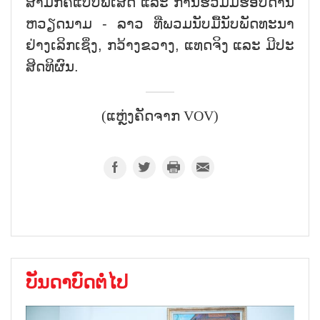
ສາມັກຄີແບບພິເສດ ແລະ ການຮ່ວມມືຮອບດ້ານ
ຫວຽດນາມ - ລາວ ທີ່ພວມນັບມື້ນັບພັດທະນາ
ຢ່າງເລິກເຊິ່ງ, ກວ້າງຂວາງ, ແທດຈິງ ແລະ ມີປະ
ສິດທິຜົນ.
(ແຫຼ່ງຄັດຈາກ VOV)
ບັນດາບົດຕໍ່ໄປ