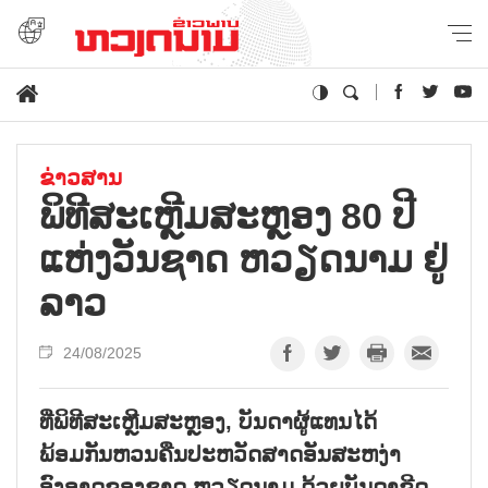
ຂ່າວສານ
ພິທີສະເຫຼີມສະຫຼອງ 80 ປີ
ແຫ່ງວັນຊາດ ຫວຽດນາມ ຢູ່
ລາວ
24/08/2025
ທີ່ພິທີສະເຫຼີມສະຫຼອງ, ບັນດາຜູ້ແທນໄດ້
ພ້ອມກັນຫວນຄືນປະຫວັດສາດອັນສະຫງ່າ
ອົງອາດຂອງຊາດ ຫວຽດນາມ ດ້ວຍບັນດາຂີດ