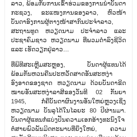
ລາວ, ພ້ອມກັບການເຂົ້າຮ່ວມຂອງການນຳບັນດາ
ກະຊວງ, ຂະແໜງການຂອງລາວ, ຫົວໜ້າ
ບັນດາອົງການຜູ້ຕາງໜ້າສາກົນປະຈຳລາວ,
ສະຖານທູດ ຫວຽດນາມ ປະຈຳລາວ ແລະ
ປະຊາຄົມຊາວ ຫວຽດນາມ ທີ່ພວມດຳລົງຊີວິດ
ແລະ ເຮັດວຽກຢູ່ລາວ…
ທີ່ພິທີສະເຫຼີມສະຫຼອງ, ບັນດາຜູ້ແທນໄດ້
ພ້ອມກັນຫວນຄືນປະຫວັດສາດອັນສະຫງ່າ
ອົງອາດຂອງຊາດ ຫວຽດນາມ ດ້ວຍບັນດາຂີດ
ໝາຍອັນສະຫງ່າລາສີຂອງວັນທີ 02 ກັນຍາ
1945, ກໍ່ຄືບັນດາຜົນງານອັນໃຫຍ່ຫຼວງເຊິ່ງ
ຫວຽດນາມ ບັນລຸໄດ້ໃນໄລຍະ 80 ປີຜ່ານມາ.
ບັນດາຜູ້ແທນກໍ່ແບ່ງປັນຄວາມເອກອ້າງທະນົງໃຈ
ຕໍ່ສາຍພົວພັນມິດຕະພາບທີ່ຍິ່ງໃຫຍ່, ຄວາມ