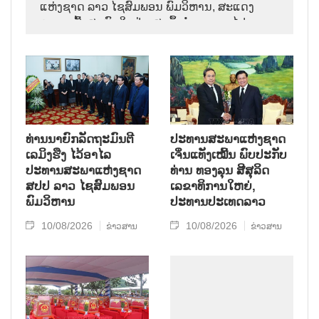
ແຫ່ງຊາດ ລາວ ໄຊສົມພອນ ພົມວິຫານ, ສະແດງ
ຄວາມເສົ້າສະຫຼົດໃຈຢ່າງສຸດຊຶ້ງຕໍ່ການຈາກໄປຂອງ
ການນຳຜູ້ຈົງຮັກພັກດີ, ເປັນແບບຢ່າງຂອງພັກ, ລັດ,
ສະພາແຫ່ງຊາດ ແລະ ປະຊາຊົນ ລາວ ບັນດາເຜົ່າ.
ທ່ານນາຍົກລັດຖະມົນຕີ
ປະທານສະພາແຫ່ງຊາດ
ເລມິງຮືງ ໄວ້ອາໄລ
ເຈິ່ນແທັງເໝີ້ນ ພົບປະກັບ
ປະທານສະພາແຫ່ງຊາດ
ທ່ານ ທອງລຸນ ສີສຸລິດ
ສປປ ລາວ ໄຊສົມພອນ
ເລຂາທິການໃຫຍ່,
ພົມວິຫານ
ປະທານປະເທດລາວ
10/08/2026
10/08/2026
ຂ່າວສານ
ຂ່າວສານ