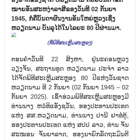
ໝາຍອັນສະຫງ່າລາສີຂອງວັນທີ 02 ກັນຍາ
1945, ກໍ່ຄືບັນດາຜົນງານອັນໃຫຍ່ຫຼວງເຊິ່ງ
ຫວຽດນາມ ບັນລຸໄດ້ໃນໄລຍະ 80 ປີຜ່ານມາ.
(ທີ່ພິທີສະເຫຼີມສະຫຼອງ)
ຕອນຄ່ຳວັນທີ 22 ສິງຫາ, ຢູ່ນະຄອນຫຼວງ
ວຽງຈັນ, ສະຖານທູດ ຫວຽດນາມ ປະຈຳ ລາວ
ໄດ້ຈັດພິທີສະເຫຼີມສະຫຼອງ 80 ປີແຫ່ງວັນຊາດ
ຫວຽດນາມ ທີ 2 ກັນຍາ (02 ກັນຍາ 1945 – 02
ກັນຍາ 2025). ເຂົ້າຮ່ວມພິທີສະເຫຼີມສະຫຼອງມີ
ທ່ານນາງ ຫວໍທິແອັງຊວັນ, ຮອງປະທານປະເທດ
ແຫ່ງ ສສ.ຫວຽດນາມ, ທ່ານນາງ ປານີ ຢາທໍ່ຕູ້,
ຮອງປະທານປະເທດ ແຫ່ງ ສປປ ລາວ, ທ່ານ ຈັນ
ສະໝອນ ຈັນຍາລາດ, ຮອງນາຍົກລັດຖະມົນຕີ