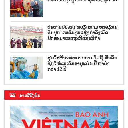
ປະທານປະເທດ ຫງວຽນຊວນຟຸກ ປຸກ
ລະດົມວັນບຸນປູກຕົ້ນໄມ້ຢູ່ແຂວງຝູເຖາະ
ປະທານປະເທດ ຫວຽດນາມ ຫງວຽນຊ
ວັນຟຸກ: ລະດົມທຸກແຫຼ່ງກຳລັງເພື່ອ
ພັດທະນາເສດຖະກິດກະສິກຳ
ສຸມໃສ່ຜັນຂະຫຍາຍການຈັດຊື້, ສັກວັກ
ຊິນໃຫ້ແກ່ເດັກອາຍຸແຕ່ 5 ປີ ຫາຕ່ຳ
ກວ່າ 12 ປີ
ອ່ານສື່ສິ່ງພິມ