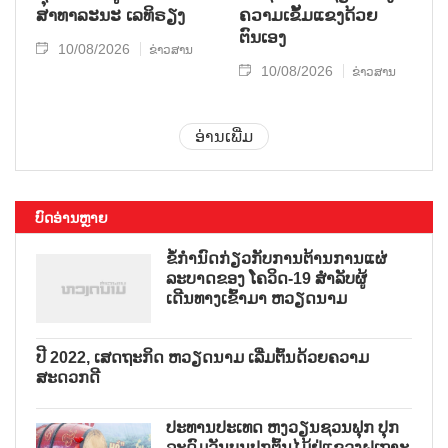
ສາທາລະນະ ເລທິຣຽງ
ຄວາມເຂັ້ມແຂງດ້ວຍ
ຕົນເອງ
10/08/2026
ຂ່າວສານ
10/08/2026
ຂ່າວສານ
ອ່ານເພີ່ມ
ບົດອ່ານຫຼາຍ
ຂໍ້ກຳນົດກ່ຽວກັບການຕ້ານການແຜ່
ລະບາດຂອງ ໂຄວິດ-19 ສຳລັບຜູ້
ເດີນທາງເຂົ້າມາ ຫວຽດນາມ
ປີ 2022, ເສດຖະກິດ ຫວຽດນາມ
ເລີ່ມຕົ້ນດ້ວຍຄວາມສະດວກດີ