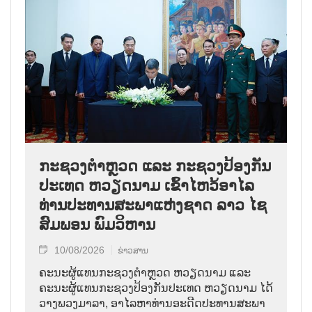
ກະຊວງຕຳຫຼວດ ແລະ ກະຊວງປ້ອງກັນ
ປະເທດ ຫວຽດນາມ ເຂົ້າໄຫວ້ອາໄລ
ທ່ານປະທານສະພາແຫ່ງຊາດ ລາວ ໄຊ
ສົມພອນ ພົມວິຫານ
10/08/2026
ຂ່າວສານ
ຄະນະຜູ້ແທນກະຊວງຕຳຫຼວດ ຫວຽດນາມ ແລະ
ຄະນະຜູ້ແທນກະຊວງປ້ອງກັນປະເທດ ຫວຽດນາມ ໄດ້
ວາງພວງມາລາ, ອາໄລຫາທ່ານອະດີດປະທານສະພາ