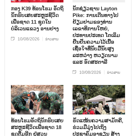
ກອງ K39 ທ້ອນໂຮມ ອັດຖິ
ນັກຊ່ຽວຊານ Layton
ນັກຮົບເສຍສະຫຼະຊີວິດ
Pike: ການເດີນທາງໄປ
ເພື່ອຊາດ 11 ຊຸດໃນ
ຢ້ຽມຢາມຂອງທ່ານ
ບໍລິເວນແຂວງ ອານຢາງ
ເລຂາທິການໃຫຍ່,
ປະທານປະເທດ ໂຕເລິມ
10/08/2026
ຂ່າວສານ
ຢືນຢັນຄວາມໄວ້ເນື້ອ
ເຊື່ອໃຈທີ່ນັບມື້ນັບສູງ
ລະຫວ່າງ ຫວຽດນາມ
ແລະ ອົດສະຕາລີ
10/08/2026
ຂ່າວສານ
ທ້ອນໂຮມອັດຖິນັກຮົບເສຍ
ຮັດແໜ້ນຄວາມສາມັກຄີ,
ສະຫຼະຊີວິດເພື່ອຊາດ 18
ຮ່ວມມືມຸ່ງໄປເຖິງ
ຊຸດຕື່ມອີກ ຢູ່ສວນ
ປະຊາຄົມອາຊຽນ ສ້າງ