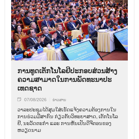
ການ​ທູດ​ເຕັກ​ໂນ​ໂລ​ຢີ​ປະ​ກອບ​ສ່ວນ​ສ້າງ​
ຄວາມ​ສາ​ມາດ​ໃນ​ການ​ພັດ​ທະ​ນາ​ປະ​
ເທດ​ຊາດ
07/08/2026
ຂ່າວສານ
ວາ​ລະ​ປະ​ຊຸມ​ໄດ້​ສຸມ​ໃສ່​ເຮັດ​ແຈ້ງ​ຄວາມ​ຕ້ອງ​ການ​ໃນ​
ການ​ຮ່ວມ​ມື​ສາ​ກົນ ກ່ຽວ​ກັບ​ວິ​ທະ​ຍາ​ສາດ, ເຕັກ​ໂນ​ໂລ​
ຢີ, ນະ​ວັດ​ຕະ​ກຳ ແລະ ການ​ຫັນ​ເປັນ​ດີ​ຈີ​ຕອນ​ຂອງ
ຫວຽດ​ນາມ