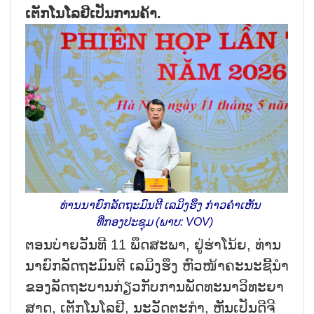
ເຕັກ​ໂນ​ໂລ​ຢີ​ເປັນ​ການ​ຄ້າ.
ທ່ານ​ນາ​ຍົກ​ລັດ​ຖະ​ມົນ​ຕີ ເລ​ມິງ​ຮຶງ ກ່າວ​ຄຳ​ເຫັນ​
ທີ່ກອງ​ປະ​ຊຸມ (ພາບ: VOV)
ຕອນ​ບ່າຍ​ວັນ​ທີ 11 ພຶດ​ສະ​ພາ, ຢູ່​ຮ່າ​ໂນ້ຍ, ທ່ານ​
ນາ​ຍົກ​ລັດ​ຖະ​ມົນ​ຕີ ເລ​ມິງ​ຮຶງ ຫົວ​ໜ້າ​ຄະ​ນະ​ຊີ້​ນຳ​
ຂອງ​ລັດ​ຖະ​ບານ​ກ່ຽວ​ກັບ​ການ​ພັດ​ທະ​ນາ​ວິ​ທະ​ຍ​າ​
ສາດ, ເຕັກ​ໂນ​ໂລ​ຢີ, ນະ​ວັດ​ຕະ​ກຳ, ຫັນ​ເປັນ​ດີ​ຈີ​