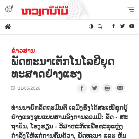
ຂ່າວສານ
ພັດ​ທະ​ນາເຕັກ​ໂນ​ໂລ​ຢີ​ຍຸດ​
ທະ​ສາດ​ຢ່າງ​ແຮງ
11/05/2026
ທ່ານ​ນາ​ຍົກ​ລັດ​ຖະ​ມົນ​ຕີ ເລ​ມິງ​ຮຶງ​ໄດ້​ສະ​ເໜີ​ຊຸກ​ຍູ້​
ຢ່າງ​ແຮງ​ຮູບ​ແບບ​ສາມ​ອົງ​ການ​ລວມ​ມີ: ລັດ - ສະ​
ຖາ​ບັນ, ໂຮງ​ຮຽນ - ວິ​ສາ​ຫະ​ກິດ​ເພື່ອທະ​ລຸ​ແຫຼ່ງ​
ກຳ​ລັງ​ໃຫ້​ແກ່​ການ​ຄົ້ນ​ຄ້ວາ, ພັ​​ດທະ​ນາ ແລະ ຫັນ​