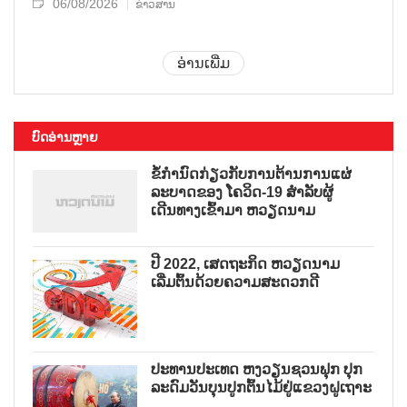
06/08/2026
ຂ່າວສານ
ອ່ານເພີ່ມ
ບົດອ່ານຫຼາຍ
ຂໍ້ກຳນົດກ່ຽວກັບການຕ້ານການແຜ່
ລະບາດຂອງ ໂຄວິດ-19 ສຳລັບຜູ້
ເດີນທາງເຂົ້າມາ ຫວຽດນາມ
ປີ 2022, ເສດຖະກິດ ຫວຽດນາມ
ເລີ່ມຕົ້ນດ້ວຍຄວາມສະດວກດີ
ປະທານປະເທດ ຫງວຽນຊວນຟຸກ ປຸກ
ລະດົມວັນບຸນປູກຕົ້ນໄມ້ຢູ່ແຂວງຝູເຖາະ