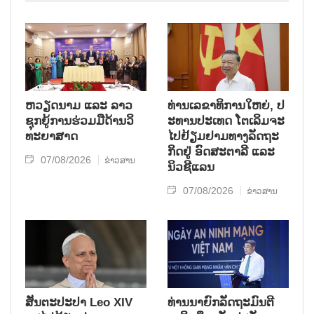
ຫວຽດ​ນາມ ແລະ ລາວ​
ທ່ານ​ເລ​ຂາ​ທິ​ການ​ໃຫຍ່, ປ​
ຊຸກ​ຍູ້​ການ​ຮ່ວມ​ມື​ດ້ານວ​ິ​
ະ​ທານ​ປະ​ເທດ ໂຕ​ເລິມ​ຈະ​
ທະ​ຍາ​ສາດ
ໄປ​ຢ້ຽມ​ຢາມ​ທາງ​ລັດ​ຖະ​
ກິດ​ຢູ່ ອົດ​ສະ​ຕາ​ລີ ແລະ
07/08/2026
ຂ່າວສານ
ນິວ​ຊີ​ແລນ
07/08/2026
ຂ່າວສານ
ສັນຕະປະປາ Leo XIV
ທ່ານນາຍົກລັດຖະມົນຕີ