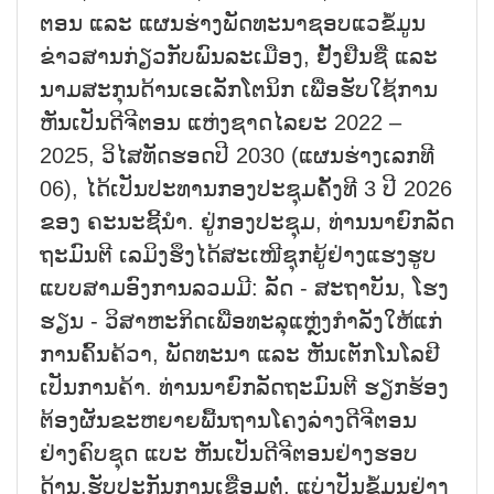
ຕອນ ແລະ ແຜນ​ຮ່າງ​ພັດ​ທະ​ນາ​ຊອບ​ແວ​ຂໍ້​ມູນ​
ຂ່າວ​ສານ​ກ່ຽວ​ກັບ​ພົນ​ລະ​ເມືອງ, ຢັ້ງ​ຢືນ​ຊື່ ແລະ
ນາມ​ສະ​ກຸນ​ດ້ານ​ເອ​ເລັກ​ໂຕ​ນິກ ເພື່ອ​ຮັບ​ໃຊ້ການ​
ຫັນ​ເປັນ​ດີ​ຈີ​ຕອນ ແຫ່ງ​ຊາດ​ໄລ​ຍະ 2022 –
2025, ວິ​ໄສ​ທັດ​ຮອດ​ປີ 2030 (ແຜນ​ຮ່າງ​ເລກ​ທີ
06), ໄດ້​ເປັນ​ປະ​ທານກອງ​ປະ​ຊຸມ​ຄັ້ງ​ທີ 3 ປີ 2026
ຂອງ ຄະ​ນະ​ຊີ້​ນຳ. ຢູ່ກອງ​ປະ​ຊຸມ, ທ່ານ​ນາ​ຍົກ​ລັດ​
ຖະ​ມົນ​ຕີ ເລ​ມິງ​ຮຶງ​ໄດ້​ສະ​ເໜີ​ຊຸກ​ຍູ້​ຢ່າງ​ແຮງ​ຮູບ​
ແບບ​ສາມ​ອົງ​ການ​ລວມ​ມີ: ລັດ - ສະ​ຖາ​ບັນ, ໂຮງ​
ຮຽນ - ວິ​ສາ​ຫະ​ກິດ​ເພື່ອທະ​ລຸ​ແຫຼ່ງ​ກຳ​ລັງ​ໃຫ້​ແກ່​
ການ​ຄົ້ນ​ຄ້ວາ, ພັ​​ດທະ​ນາ ແລະ ຫັນ​ເຕັກ​ໂນ​ໂລ​ຢີ​
ເປັນ​ການ​ຄ້າ. ທ່ານ​ນາ​ຍົກ​ລັດ​ຖະ​ມົນ​ຕີ ຮຽກ​ຮ້ອງ​
ຕ້ອງ​ຜັນ​ຂະ​ຫຍາຍ​ພື້ນ​ຖານ​ໂຄງ​ລ່າງ​ດີ​ຈີ​ຕອນ
ຢ່າງ​ຄົບ​ຊຸດ ແບະ ຫັນ​ເປັນ​ດີ​ຈີ​ຕອນ​ຢ່າງ​ຮອບ​
ດ້ານ.ຮັບ​ປະ​ກັນ​ການ​ເຊື່ອມ​ຕໍ່, ແບ່ງ​ປັນ​ຂໍ້​ມູນ​ຢ່າງ​