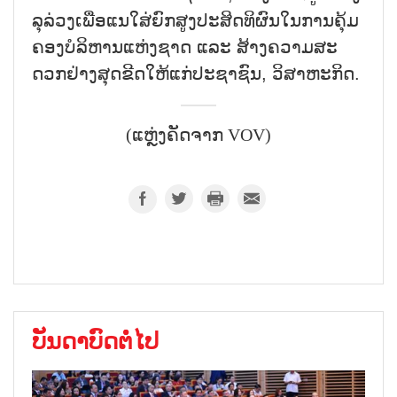
ລຸ​ລ່ວງ​ເພື່ອ​ແນ​ໃສ່​ຍົກ​ສູງ​ປະ​ສິດ​ທິ​ຜົນ​ໃນ​ການ​ຄຸ້ມ​
ຄອງ​ບໍ​ລິ​ຫານ​ແຫ່ງ​ຊາດ ແລະ ສ້າງ​ຄວາມ​ສະ​
ດວກ​ຢ່າງ​ສຸດ​ຂີດ​ໃຫ້​ແກ່​ປະ​ຊາ​ຊົນ, ວິ​ສາ​ຫະ​ກິດ.
(ແຫຼ່ງຄັດຈາກ VOV)
ບັນດາບົດຕໍ່ໄປ