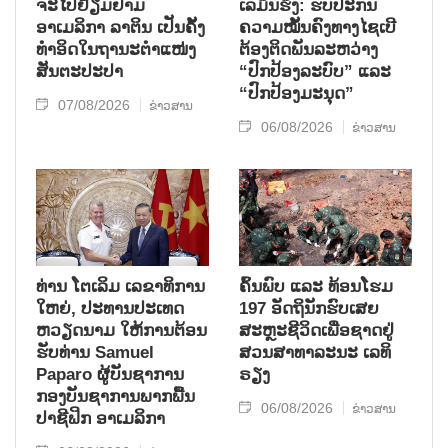
ຈະໄປຢ້ຽມຢາມ
ເລມິນຮຶງ: ຮັບປະກັນ
ອາເມລິກາ ລາຕິນ ເປັນຄັ້ງ
ຄວາມໝັ້ນຄົງທາງໄຊເບີ
ທຳອິດໃນຖານະຕຳແໜ່ງ
ຕ້ອງຕິດພັນລະຫວ່າງ
ສັນຕະປະປາ
“ປົກປ້ອງລະບົບ” ແລະ
“ປົກປ້ອງມະນຸດ”
07/08/2026
ຂ່າວສານ
06/08/2026
ຂ່າວສານ
ທ່ານ ໂຕ​ເລິມ ເລ​ຂາ​ທິ​ການ​
ຄົ້ນ​ພົບ ແລະ ທ້ອນ​ໂຮມ
ໃຫຍ່, ປະ​ທານ​ປະ​ເທດ ​
197 ອັດ​ຖິ​ນັກ​ຮົບ​ເສຍ​
ຫວຽດ​ນາມ ໃຫ້​ການ​ຕ້ອນ​
ສະຫຼະ​ຊີ​ວິດ​ເພື່ອ​ຊາດ​ຢູ່​
ຮັບ​ທ່ານ Samuel
ສວນ​ສາ​ທາ​ລະ​ນະ ເລ​ທິ​
Paparo ຜູ້​ບັນ​ຊາ​ການ
ຣຽງ
ກອງ​ບັນ​ຊາ​ການພາກ​ພື້ນ​
06/08/2026
ຂ່າວສານ
ປາ​ຊີ​ຟິກ ອາ​ເມ​ລິ​ກາ