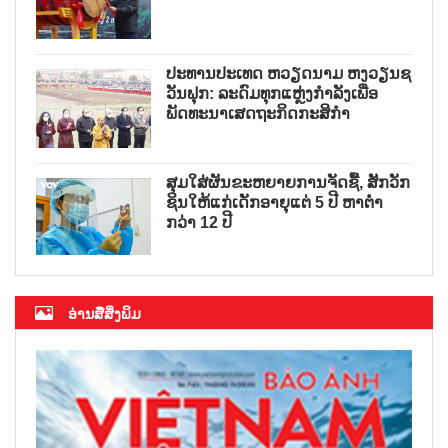
ປະທານປະເທດ ຫວຽດນາມ ຫງວຽນຊ
ວັນຟຸກ: ລະດົມທຸກແຫຼ່ງກຳລັງເພື່ອ
ພັດທະນາເສດຖະກິດກະສິກຳ
ສຸມໃສ່ຜັນຂະຫຍາຍການຈັດຊື້, ສັກວັກ
ຊິນໃຫ້ແກ່ເດັກອາຍຸແຕ່ 5 ປີ ຫາຕ່ຳ
ກວ່າ 12 ປີ
ອ່ານສື່ສິ່ງພິມ