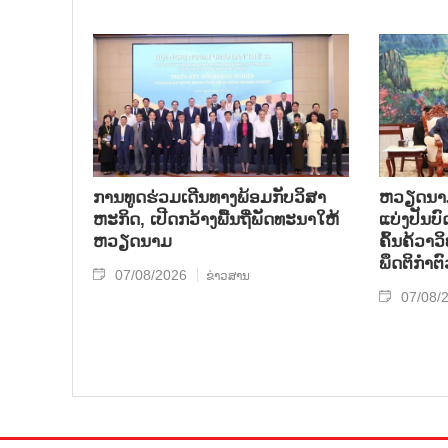
ການ​ທູດ​ຮ່ວມ​ເດີນ​ທາງ​ພ້ອມກັບ​ວິ​ສາ​
ຫວຽດ​ນາມ 
ຫະ​ກ​ິດ, ເປີດກວ້າງ​ພື້ນ​ຖີ່​ພັດ​ທະ​ນາ​ໃຫ້​
ແບ່​ງ​ປັນ​
ຫວຽດ​ນາມ
ຄົ້ນ​ຄ້​ວາ
ພຶດ​ຕິ​ກຳຕົ
07/08/2026
ຂ່າວສານ
07/08/