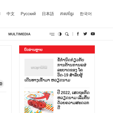
l
中文
Русский
日本語
ភាសាខ្មែរ
한국어
MULTIMEDIA
ບົດອ່ານຫຼາຍ
ຂໍ້ກຳນົດກ່ຽວກັບ
ການຕ້ານການແຜ່
ລະບາດຂອງ ໂຄ
ວິດ-19 ສຳລັບຜູ້
ເດີນທາງເຂົ້າມາ ຫວຽດນາມ
ປີ 2022, ເສດຖະກິດ
ຫວຽດນາມ ເລີ່ມຕົ້ນ
ດ້ວຍຄວາມສະດວກ
ດີ