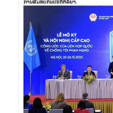
ການສົມທົບກັນປະກິຕິລິຍາ.