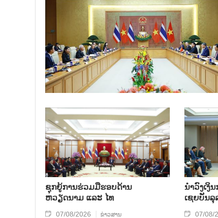
ຊຸກຍູ້ການຮ່ວມມືຮອບດ້ານ
ນຳ​ວົງ​ເງ
ຫວຽດນາມ ແລະ ໄທ
ເຊຍ​ບັນ​ລຸ
07/08/2026
07/08/
ຂ່າວສານ