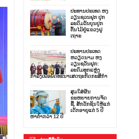
ປະທານປະເທດ ຫງ
ວຽນຊວນຟຸກ ປຸກ
ລະດົມວັນບຸນປູກ
ຕົ້ນໄມ້ຢູ່ແຂວງຝູ
ເຖາະ
ປະທານປະເທດ
ຫວຽດນາມ ຫງ
ວຽນຊວັນຟຸກ:
ລະດົມທຸກແຫຼ່ງ
ກຳລັງເພື່ອພັດທະນາເສດຖະກິດກະສິກຳ
ສຸມໃສ່ຜັນ
ຂະຫຍາຍການຈັດ
ຊື້, ສັກວັກຊິນໃຫ້ແກ່
ເດັກອາຍຸແຕ່ 5 ປີ
ຫາຕ່ຳກວ່າ 12 ປີ