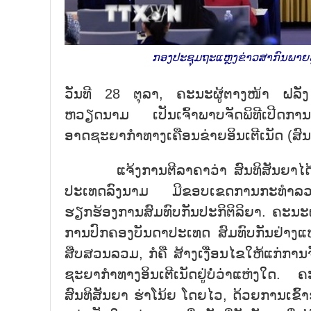
ກອງປະຊຸມຖະແຫຼງຂ່າວສາກົນພາຍຫຼ
ວັນທີ 28 ຕຸລາ, ຄະນະຜູ້ຕາງໜ້າ ຝລັ່
ຫວຽດນາມ ເປັນເຈົ້າພາບຈັດພິທີເປີດກາ
ອາດຊະຍາກຳທາງເຄືອນຂ່າຍອິນເຕີເນັດ (ສົນທິ
ແຈ້ງການຕີລາຄາວ່າ ສົນທິສັນຍາໄດ້ສະໜ
ປະເທດລົງນາມ ມີຂອບເຂດການກະທຳລວມ 
ຮຽກຮ້ອງການສົມທົບກັນປະກິຕິລິຍາ. ຄະນະຜ
ການປົກຄອງບັນດາປະເທດ ສົມທົບກັນຢ່າງແ
ສືບສວນລວມ, ກໍຄື ສ້າງເງື່ອນໄຂໃຫ້ແກ່ການ
ຊະຍາກຳທາງອິນເຕີເນັດຢູ່ບໍ່ວ່າແຫ່ງໃດ.
ສົນທິສັນຍາ ຮ່າໂນ້ຍ ໂດຍໄວ, ດ້ວຍການເຂົ້