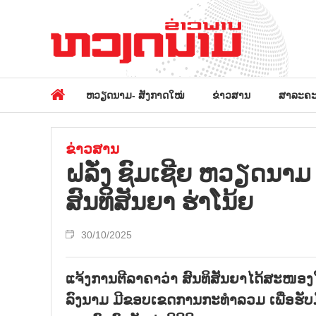
ຫວຽດນາມ- ສັງກາດໃໝ່
ຂ່າວສານ
ສາລະຄະ
ຂ່າວສານ
ຝລັ່ງ ຊົມເຊີຍ ຫວຽດນາມ ເ
ສົນທິສັນຍາ ຮ່າໂນ້ຍ
30/10/2025
ແຈ້ງການຕີລາຄາວ່າ ສົນທິສັນຍາໄດ້ສະໜອງໃ
ລົງນາມ ມີຂອບເຂດການກະທຳລວມ ເພື່ອຮັ