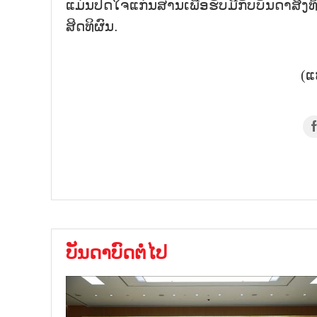
ແມ່ນປັດໃຈແກ່ນສານເພື່ອຮັບມືກັບບັນດາສິ
ສິດທິຜົນ.
(ແ
ບັນດາບົດຕໍ່ໄປ