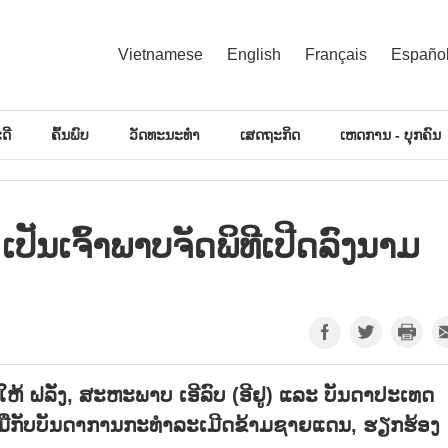
Vietnamese
English
Français
Españo
ດີ
ຄົ້ນພົບ
ວັດທະນະທຳ
ເສດຖະກິດ
ເຫດການ - ບຸກຄົນ
ປັນເຈົ້າພາບຈັດພິທີເປີດລົງນາມ
ຫ້ ຝລັ່ງ, ສະຫະພາບ ເອີລົບ (ອີຢູ) ແລະ ບັນດາປະເທດ
ບມືກັບບັນດາການກະທຳລະເມີດຂ້າມຊາຍແດນ, ຮຽກຮ້ອງ