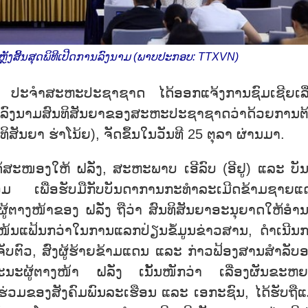
ັງສິ້ນສຸດພິທີເປີດການລົງນາມ (ພາບປະກອບ: TTXVN)
ງ ປະຈຳສະຫະປະຊາຊາດ ໄດ້ອອກແຈ້ງການຊົມເຊີຍເລື
ນລົງນາມສົນທິສັນຍາຂອງສະຫະປະຊາຊາດວ່າດ້ວຍການຕ
ສັນຍາ ຮ່າໂນ້ຍ), ຈັດຂຶ້ນໃນວັນທີ 25 ຕຸລາ ຜ່ານມາ.
ອງໃຫ້ ຝລັ່ງ, ສະຫະພາບ ເອີລົບ (ອີຢູ) ແລະ ບັ
ເພື່ອຮັບມືກັບບັນດາການກະທຳລະເມີດຂ້າມຊາຍແ
ູ້ຕາງໜ້າຂອງ ຝລັ່ງ ຖືວ່າ ສົນທິສັນຍາອະນຸຍາດໃຫ້ອຳ
ໜ້ນແຟ້ນກວ່າໃນການແລກປ່ຽນຂໍ້ມູນຂ່າວສານ, ດຳເນີນ
ຈັບຕົວ, ສົ່ງຜູ້ຮ້າຍຂ້າມແດນ ແລະ ກ່າວຟ້ອງສານສຳລັບ
 ຄະນະຜູ້ຕາງໜ້າ ຝລັ່ງ ເນັ້ນໜັກວ່າ ເລື່ອງຜັນຂະຫ
າຮ່ວມຂອງສັງຄົມພົນລະເຮືອນ ແລະ ເອກະຊົນ, ໄດ້ຮັບຖືແ