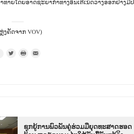
່ງທ້າທາຍໂດຍອາດຊະຍາກຳທາງອິນເຕີເນັດວາງອອກຢ່າງມີ
ຫຼ່ງຄັດຈາກ VOV)
ຊຸກ​ຍູ້​ການ​ພົວ​ພັນ​ຄູ່​ຮ່ວມ​ມື​ຍຸດ​ທະ​ສາດ​ຮອດ​