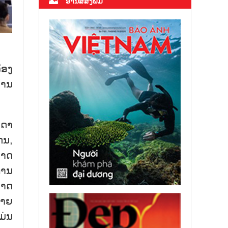
ອ່ານສື່ສິ່ງພິມ
່ອງ
້ານ
ນດາ
ດນ,
ນາດ
ການ
ອາດ
ຍາຍ
ມ່ນ