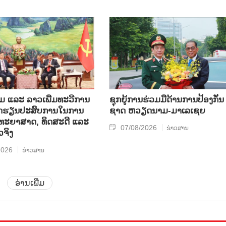
ແລະ ລາວ​ເພີ່ມ​ທະ​ວີ​ການ​
ຊຸກ​ຍູ້​ການ​ຮ່ວມ​ມື​ດ້ານ​ການ​ປ້ອງ​ກັນ​
ບົດ​ຮຽນ​ປະ​ສົບ​ການ​ໃນ​ການ​
ຊາດ ຫວຽດ​ນາມ-ມາ​ເລ​ເຊຍ
​ວິ​ທະ​ຍາ​ສາດ, ທິດ​ສະ​ດີ ແລະ
07/08/2026
ຂ່າວສານ
ວ​ຈິງ
2026
ຂ່າວສານ
ອ່ານເພີ່ມ