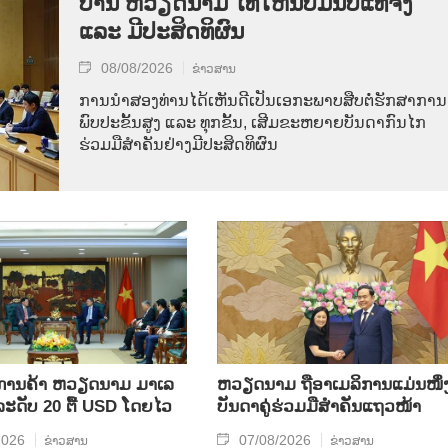
ບ້ານ ຫວຽດ​ນາມ ໄທ​ໃຫ້​ນັບ​ມື້​ນັບ​ແທ້​ຈິງ
ແລະ ມີ​ປະ​ສິດ​ທິ​ຜົນ
08/08/2026
ຂ່າວສານ
ການ​ນຳ​ສອງ​ທ່ານ​ໄດ້​ເຫັນ​ດີ​ເປັນ​ເອ​ກະ​ພາບ​ສືບ​ຕໍ່​ຮັກ​ສາ​ການ​
ພົບ​ປະ​ຂັ້ນ​ສູງ ແລະ ທຸກ​ຂັ້ນ, ເສີມ​ຂະ​ຫຍາຍ​ບັນ​ດາ​ກົນ​ໄກ​
ຮ່ວມ​ມື​ສຳ​ຄັນ​ຢ່າງ​ມີ​ປະ​ສິດ​ທິ​ຜົນ
ິນ​ການ​ຄ້າ ຫວຽດ​ນາມ ມາ​ເລ​
ຫ​ວຽດ​ນາມ ຖື​ອາ​ເມ​ລິ​ການ​ແມ່ນ​ໜຶ່ງ
​ລະ​ດັບ 20 ຕື້ USD ໂດຍ​ໄວ
ບັນ​ດາ​ຄູ່​ຮ່ວມ​ມື​ສຳ​ຄັນ​ແຖວ​ໜ້າ
2026
07/08/2026
ຂ່າວສານ
ຂ່າວສານ