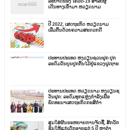
ລະບາດຂອງ ໂຄວິດ-19 ສຳລັບຜູ້
ເດີນທາງເຂົ້າມາ ຫວຽດນາມ
ປີ 2022, ເສດຖະກິດ ຫວຽດນາມ
ເລີ່ມຕົ້ນດ້ວຍຄວາມສະດວກດີ
ປະທານປະເທດ ຫງວຽນຊວນຟຸກ ປຸກ
ລະດົມວັນບຸນປູກຕົ້ນໄມ້ຢູ່ແຂວງຝູເຖາະ
ປະທານປະເທດ ຫວຽດນາມ ຫງວຽນຊ
ວັນຟຸກ: ລະດົມທຸກແຫຼ່ງກຳລັງເພື່ອ
ພັດທະນາເສດຖະກິດກະສິກຳ
ສຸມໃສ່ຜັນຂະຫຍາຍການຈັດຊື້, ສັກວັກ
ຊິນໃຫ້ແກ່ເດັກອາຍຸແຕ່ 5 ປີ ຫາຕ່ຳ