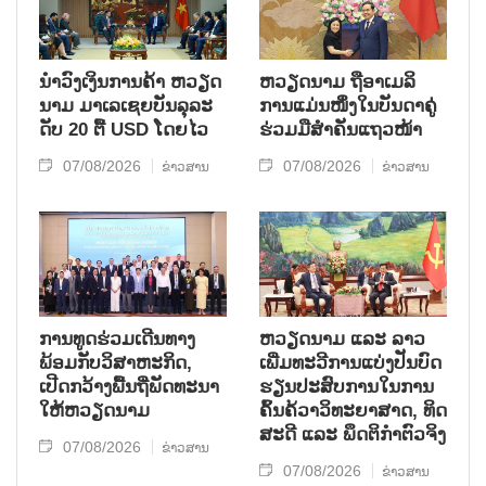
ນຳ​ວົງ​ເງິນ​ການ​ຄ້າ ຫວຽດ​
ຫ​ວຽດ​ນາມ ຖື​ອາ​ເມ​ລິ​
ນາມ ມາ​ເລ​ເຊຍ​ບັນ​ລຸ​ລະ​
ການ​ແມ່ນ​ໜຶ່ງ​ໃນ​ບັນ​ດາ​ຄູ່​
ດັບ 20 ຕື້ USD ໂດຍ​ໄວ
ຮ່ວມ​ມື​ສຳ​ຄັນ​ແຖວ​ໜ້າ
07/08/2026
07/08/2026
ຂ່າວສານ
ຂ່າວສານ
ການ​ທູດ​ຮ່ວມ​ເດີນ​ທາງ​
ຫວຽດ​ນາມ ແລະ ລາວ​
ພ້ອມກັບ​ວິ​ສາ​ຫະ​ກ​ິດ,
ເພີ່ມ​ທະ​ວີ​ການ​ແບ່​ງ​ປັນ​ບົດ​
ເປີດກວ້າງ​ພື້ນ​ຖີ່​ພັດ​ທະ​ນາ​
ຮຽນ​ປະ​ສົບ​ການ​ໃນ​ການ​
ໃຫ້​ຫວຽດ​ນາມ
ຄົ້ນ​ຄ້​ວາ​ວິ​ທະ​ຍາ​ສາດ, ທິດ​
ສະ​ດີ ແລະ ພຶດ​ຕິ​ກຳຕົວ​ຈິງ
07/08/2026
ຂ່າວສານ
07/08/2026
ຂ່າວສານ