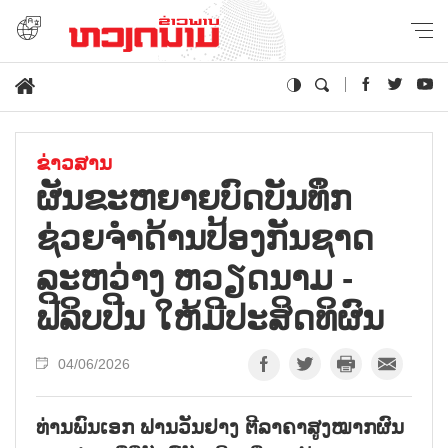
ຂ່າວສານ
ຜັນຂະຫຍາຍບົດບັນທຶກ
ຊ່ວຍຈຳດ້ານປ້ອງກັນຊາດ
ລະຫວ່າງ ຫວຽດນາມ -
ຟີລິບປີນ ໃຫ້ມີປະສິດທິຜົນ
04/06/2026
ທ່ານພົນເອກ ຟານວັນຢາງ ຕີລາຄາສູງໝາກຜົນ