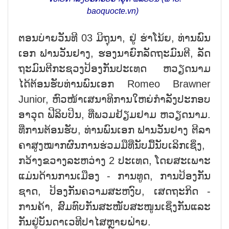
baoquocte.vn)
ຕອນ​ບ່າຍ​ວັນ​ທີ 03 ມິ​ຖຸ​ນາ, ຢູ່ ຮ່າ​ໂນ້ຍ, ທ່ານ​ພົນ​
ເອກ ຟານ​ວັນ​ຢາງ, ຮອງ​ນາ​ຍົກ​ລັດ​ຖະ​ມົນ​ຕີ, ລັດ​
ຖະ​ມົນ​ຕີ​ກະ​ຊວງ​ປ້ອງ​ກັນ​ປະ​ເທດ ຫວຽດ​ນາມ
ໄດ້​ຕ້ອນ​ຮັບ​ທ່ານ​ພົນ​ເອກ Romeo Brawner
Junior, ຫົວ​ໜ້າເສ​ນາ​ທິ​ການ​ໃຫຍ່​ກຳ​ລັງ​ປະ​ກອບ​
ອາ​ວຸດ ຟີ​ລິບ​ປິນ, ທີ່​ພວມ​ຢ້ຽມ​ຢາມ ຫວຽດ​ນາມ.
ທີ່​ການ​ຕ້ອນ​ຮັບ, ທ່ານ​ພົນ​ເອກ ຟານ​ວັນ​ຢາງ ຕີ​ລາ​
ຄາ​ສູງ​ໝາກ​ຜົນ​ການ​ຮ່ວມ​ມື​ທີ່​ນັບ​ມື້​ນັບ​ເລິກ​ເຊິ່ງ,
ກວ້າງ​ຂວ​າງ​ລະ​ຫວ່າງ 2 ປະ​ເທດ, ໂດຍ​ສະ​ເພາະ​
ແມ່ນ​ດ້ານ​ການ​ເມືອງ - ການ​ທູດ, ການ​ປ້ອງ​ກັນ​
ຊາດ, ປ້​ອງ​ກັນ​ຄວາມ​ສະ​ຫງົບ, ເສດ​ຖະ​ກິດ -
ການ​ຄ້າ, ສົມ​ທົບ​ກັນ​ສະ​ໜັບ​ສະ​ໜູນ​ເຊິ່ງ​ກັນ​ແລະ​
ກັນ​ຢູ່​ບັນ​ດາ​ເວ​ທີ​ປາ​ໄສ​ຫຼາຍ​ຝ່າຍ.