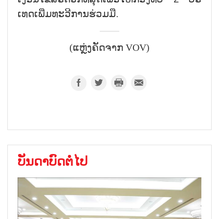
ເທດ​ເພີ່ມ​ທະ​ວ​ີ​ການ​ຮ່ວມ​ມື.
(ແຫຼ່ງຄັດຈາກ VOV)
ບັນດາບົດຕໍ່ໄປ