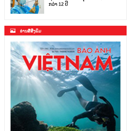
ກວ່າ 12 ປີ
ອ່ານສື່ສິ່ງພິມ