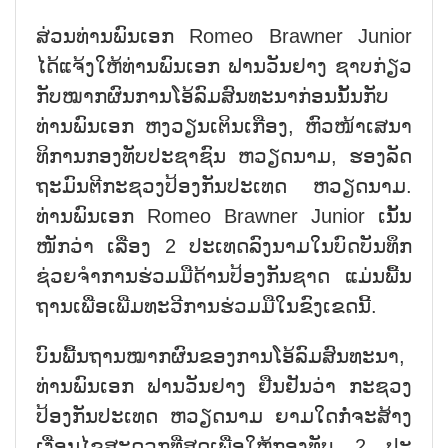
ສ່ວນ​ທ່ານ​ພົນ​ເອກ Romeo Brawner Junior
ໄດ້​ແຈ້ງ​ໃຫ້​ທ່ານ​ພົນ​ເອກ ຟານ​ວັນ​ຢາງ ຊາບ​ກ່ຽວ​
ກັບ​ໝາກ​ຜົນ​ການ​ໂອ້​ລົມ​ສົນ​ທະ​ນາ​ກ່ອນນັ້ນ​ກັບ​
ທ່ານ​ພົນ​ເອກ ຫງວຽນ​ເຕິນ​ເກືອງ, ​ຫົວ​ໜ້າເສ​ນາ​
ທິ​ການ​ກອງ​ທັບ​ປະ​ຊາ​ຊົນ ຫວຽດ​ນາມ, ຮອງ​ລັດ​
ຖະ​ມົນ​ຕີ​ກະ​ຊວງ​ປ້ອງ​ກັນ​ປະ​ເທດ ຫວຽດ​ນາມ.
ທ່ານ​ພົນ​ເອກ Romeo Brawner Junior ເນັ້ນ​
ໜັກ​ວ່າ ເລື່ອງ 2 ປະ​ເທດ​ລົງ​ນາມ​ໃນ​ບົດ​ບັນ​ທຶກ​
ຊ່ວຍ​ຈ​ຳ​ການ​ຮ່ວມ​ມື​ດ້ານ​ປ້ອງ​ກັນ​ຊາດ ແມ່ນ​ພື້ນ​
ຖານ​ເພື່ອ​ເພີ່ມ​ທະ​ວີ​ການ​ຮ່ວມ​ມື​ໃນ​ຂົງ​ເຂດນີ້.
ບົນ​ພື້ນ​ຖານ​ໝາກ​ຜົນ​ຂອງ​ການ​ໂອ້​ລົ​ມ​ສົນ​ທະ​ນາ,
ທ່ານ​ພົນ​ເອກ ຟານ​ວັນ​ຢາງ ຢືນ​ຢັນ​ວ່າ ກະ​ຊວງ​
ປ້ອງ​ກັນ​ປະ​ເທດ ຫວຽດ​ນາມ ຍາມ​ໃດ​ກໍ່​ຈະ​ສ້າງ​
ເງື່ອນ​ໄຂ​ສະ​ດວກ​ທີ່​ສຸດ​ເພື່ອ​ໃຫ້​ກອງ​ທັບ 2 ປະ​