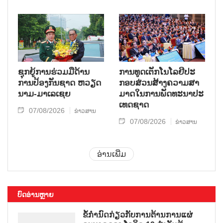
ຊຸກ​ຍູ້​ການ​ຮ່ວມ​ມື​ດ້ານ​
ການ​ທູດ​ເຕັກ​ໂນ​ໂລ​ຢີ​ປະ​
ການ​ປ້ອງ​ກັນ​ຊາດ ຫວຽດ​
ກອບ​ສ່ວນ​ສ້າງ​ຄວາມ​ສາ​
ນາມ-ມາ​ເລ​ເຊຍ
ມາດ​ໃນ​ການ​ພັດ​ທະ​ນາ​ປະ​
ເທດ​ຊາດ
07/08/2026
ຂ່າວສານ
07/08/2026
ຂ່າວສານ
ອ່ານເພີ່ມ
ບົດອ່ານຫຼາຍ
ຂໍ້ກຳນົດກ່ຽວກັບການຕ້ານການແຜ່