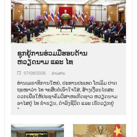
ຊຸກຍູ້ການຮ່ວມມືຮອບດ້ານ
ຫວຽດນາມ ແລະ ໄທ
07/08/2026
ຂ່າວສານ
ທ່ານ​ເລ​ຂາ​ທິ​ການ​ໃຫຍ່, ປະ​ທານ​ປະ​ເທດ ໂຕ​ເລິມ ປາດ​
ຖະ​ໜາ​ວ່າ ໄທ​ ຈະ​ສືບ​ຕໍ່​ເອົາ​ໃຈ​ໃສ່, ສ້າງ​ເງື່ອນ​ໄຂ​ສະ​
ດວກ​ເພື່ອ​ໃຫ້​ປະ​ຊາ​ຄົມ​ວ​ິ​ສາ​ຫະ​ກິດ​ຊາວ ຫວຽດ​ນາມ
ອາ​ໄສ​ຢູ່ ໄທ ຮ່ຳ​ຮຽນ, ດຳ​ລົງ​ຊີ​ວິດ ແລະ ເຮັດ​ວຽກ​ຢູ່​
ໄທ.