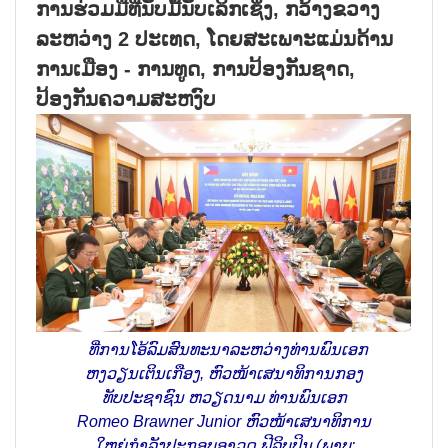
ການຮ່ວມມືທີ່ນັບມື້ນັບເລິກເຊິ່ງ, ກວ້າງຂວາງ
ລະຫວ່າງ 2 ປະເທດ, ໂດຍສະເພາະແມ່ນດ້ານ
ການເມືອງ - ການທູດ, ການປ້ອງກັນຊາດ,
ປ້ອງກັນຄວາມສະຫງົບ
ທີ່​ການ​ໂອ້​ລົມ​ສົນ​ທະ​ນາ​ລະ​ຫວ່າງ​ທ່ານ​ພົນ​ເອກ
ຫງວຽນ​ເຕິນ​ເກືອງ, ​ຫົວ​ໜ້າເສ​ນາ​ທິ​ການ​ກອງ​
ທັບ​ປະ​ຊາ​ຊົນ ຫວຽດ​ນາມ ທ່ານ​ພົນ​ເອກ
Romeo Brawner Junior ຫົວ​ໜ້າເສ​ນາ​ທິ​ການ​
ໃຫຍ່​ກຳ​ລັງ​ປະ​ກອບ​ອາ​ວຸດ ຟີ​ລິບ​ປິນ (ພາບ: