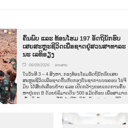
ຄົ້ນ​ພົບ ແລະ ທ້ອນ​ໂຮມ 197 ອັດ​ຖິ​ນັກ​ຮົບ​
ເສຍ​ສະຫຼະ​ຊີ​ວິດ​ເພື່ອ​ຊາດ​ຢູ່​ສວນ​ສາ​ທາ​ລະ​
ນະ ເລ​ທິ​ຣຽງ
06/08/2026
ຂ່າວສານ
ໃນ​ວັນ​ທີ 3 – 4 ສິງ​ຫາ, ກອງ​ທ້ອນ​ໂຮມ​ອັດ​ຖິ​ນັກ​ຮົບ​ເສຍ​
ສະຫຼະ​ຊີ​ວິດ​ເພື່ອ​ຊາດ​ຂຶ້ນ​ກັບ​ກອງ​ບັນ​ຊາ​ການ​ນະ​ຄອນ ​ໂຮ່​ຈີ​
ມິນ ໄດ້​ສືບ​ຕໍ່​ເຄື່ອນ​ຍ້າຍ ແລະ ເປີດກວ້າງ​ຂອບ​ເຂດ​ການ​ຄົ້ນ​
ຫາຢູ່​ເຂດ B ດ້ວຍບໍລິມາດ​ດິນ 500 ແມັດ​ກ້ອນ ເພື່ອ​ສາມາດ
ເຂົ້າ​ເຖິງ​ບັນ​ດາ​ເຂດ​ທີ່​ສົງ​ໄສ​ມີ​ອັດ​ຖິ​ນັກ​ຮົບ​ເສຍ​ສະຫຼະ​ຊີ​ວິດ​
ເພື່ອ​ຊາດ.