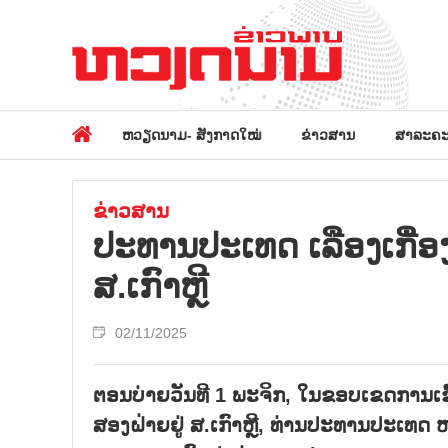
ຫວຽດນາມ- ສັງກາດໃໝ່
ຂ່າວສານ
ສາລະຄະ
ຂ່າວສານ
ປ​ະ​ທານ​ປະ​ເທດ​ ເລືອງ​ເກື
ສ.ເກົາຫຼີ
02/11/2025
ຕອນບ່າຍວັນທີ 1 ພະຈິກ, ໃນຂອບເຂດການເຂ
ສອງຝ່າຍຢູ່ ສ.ເກົາຫຼີ, ທ່ານປະທານປະເທດ