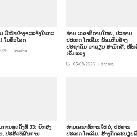
 ມີໜ້າຢ່າງຈະແຈ້ງໃນກະ
ທ່ານ ເລຂາທິການໃຫຍ່, ປະທານ
 ໃນທົ່ວໂລກ
ປະເທດ ໂຕເລີມ: ພ້ອມກັນສ້າງ
ປະຊາຄົມ ອາຊຽນ ສາມັກຄີ, ໝັ້ນຄ
2026
ຂ່າວສານ
ເຂັ້ມແຂງ
05/08/2026
ຂ່າວສານ
ານທູດຄັ້ງທີ 33: ຍົກສູງ
ທ່ານເລຂາທິການໃຫຍ່, ປະທານ
, ປະສິດທິຜົນການ
ປະເທດ ໂຕເລິມ: ສ້າງກົດລະບຽບພ