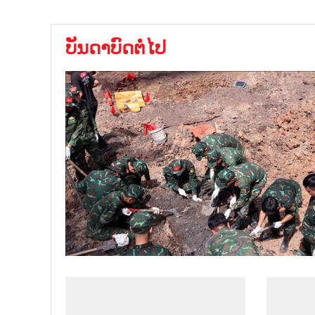
ບັນດາບົດຕໍ່ໄປ