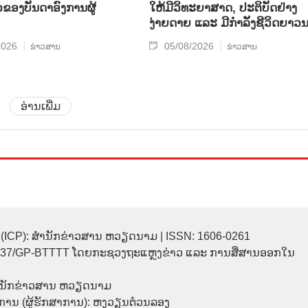
ວຂອງບັນດາອົງການຜູ້
ໃຫ້ມີວິທະຍາສາດ, ປະຕິບັດຢ່າງ
ງ່າຍດາຍ ແລະ ມີກຳລັງຊີວິດຍາວ
2026
05/08/2026
ຂ່າວສານ
ຂ່າວສານ
ອ່ານເພີ່ມ
(ICP): ສຳນັກຂ່າວສານ ຫວຽດນາມ | ISSN: 1606-0261
137/GP-BTTTT ໂດຍກະຊວງຖະແຫຼງຂ່າວ ແລະ ການສື່ສານອອກໃນ
ຳນັກຂ່າວສານ ຫວຽດນາມ
ການ (ຜູ້ຮັກສາການ): ຫງວຽນຕ໋ວນລອງ