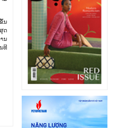
ັ້ນ
ສຸດ
ການ
ນທີ