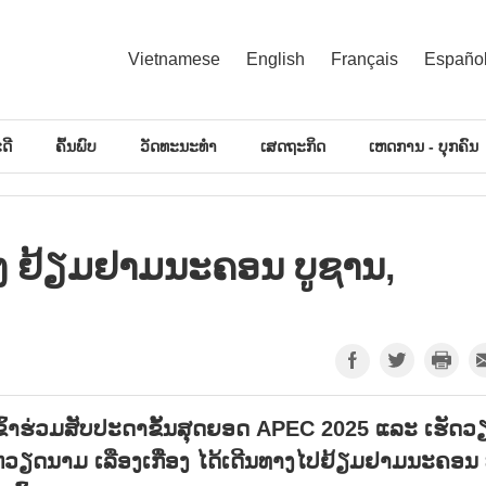
Vietnamese
English
Français
Españo
ດີ
ຄົ້ນພົບ
ວັດທະນະທຳ
ເສດຖະກິດ
ເຫດການ - ບຸກຄົນ
່ອງ ຢ້ຽມ​ຢາມ​ນະ​ຄອນ ບູ​ຊານ,
ົ້າຮ່ວມສັບປະດາຂັ້ນສຸດຍອດ APEC 2025 ແລະ ເຮັດວ
 ຫວຽດນາມ ເລືອງເກື່ອງ ໄດ້ເດີນທາງໄປຢ້ຽມຢາມນະຄອນ 