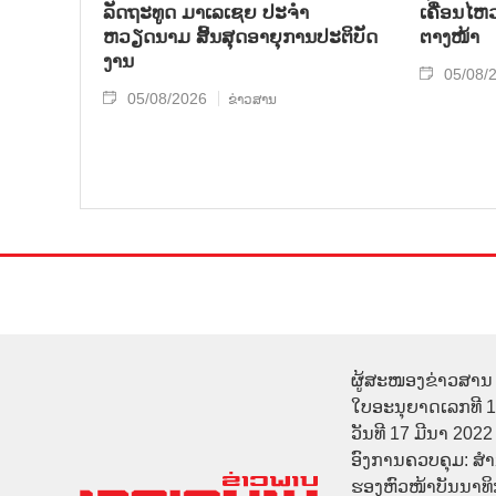
ລັດຖະທູດ ມາເລເຊຍ ປະຈຳ
ເຄື່ອນໄຫ
ຫວຽດນາມ ສິ້ນສຸດອາຍຸການປະຕິບັດ
ຕາງໜ້າ
ງານ
05/08/
05/08/2026
ຂ່າວສານ
ຜູ້ສະໜອງຂ່າວສານ 
ໃບອະນຸຍາດເລກທີ 
ວັນທີ 17 ມີນາ 2022
ອົງການຄວບຄຸມ: ສ
ຮອງຫົວໜ້າບັນນາທິ