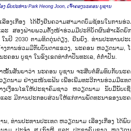
ງ ພົບປະທ່ານ Park Heong Joon, ເຈົ້າຄອງນະຄອນ ບູຊານ
ືອງເກື່ອງ ໄດ້ຢັ້ງຢືນຄວາມສາມາດບົ່ມຊ້ອນໃນການຮ່ວ
ລະ ສອງຝ່າຍພວມຕັ້ງໜ້າຮ່ວມມືປະຕິບັດຜົນສຳເລັດຍົກ
D ໃນປີ 2030 ຕາມທິດດຸ່ນດ່ຽງ, ຍືນຍົງ. ທ່ານປະທານປະ
ດກວ້າງການຮ່ວມມືກັບບັນດາແຂວງ, ນະຄອນ ຫວຽດນາມ, 
ອນ ບູຊາ ໃນຂົງເຂດທ່າກ່ຳປັ່ນທະເລ, ຕໍ່ກໍ່າປັ່ນ.
ນສັນຍາວ່າ ນະຄອນ ບູຊານ ຈະສືບຕໍ່ສົມທົບກັບນະ
ຽດນາມ ຢ່າງແໜ້ນແຟ້ນ ເພື່ອເພີ່ມທະວີການຮ່ວມມືແທດ
້າງເງື່ອນໄຂໃຫ້ປະຊາຄົມຊາວ ຫວຽດນາມ ນັບມື້ນັບເຊື
ງກວ່າ ແລະ ມີການປະກອບສ່ວນໃຫ້ແກ່ການພັດທະນາຂອງນະ
ູຊານ, ທ່ານປະທານປະເທດ ຫວຽດນາມ ເລືອງເກື່ອງ ໄດ້ພົ
ຽດນາມ ປະຈຳ ສ.ເກົາຫຼີ ແລະ ປະຊາຄົມຊາວ ຫວຽດ