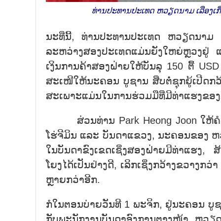
ທ່ານປະທານປະເທດ ຫວຽດນາມ ເລືອງເກື່ອ
ນະທີ່ນີ້, ທ່ານປະທານປະເທດ ຫວຽດນາມ ເລ
ລະຫວ່າງສອງປະເທດແມ່ນຍັງໃຫຍ່ຫຼວງຢູ່ ແ
ເງິນການຄ້າສອງຝ່າຍໃຫ້ບັນລຸ 150 ຕື້ US
ສະເໜີໃຫ້ນະຄອນ ບູຊານ ສືບຕໍ່ຊຸກຍູ້ເປີ
ສະເພາະແມ່ນໃນການຮ່ວມມືທີ່ມີທ່າແຮງຂອງນະຄ
ສ່ວນທ່ານ Park Heong Joon ໃຫ້ຄຳໝັ້
ໂຮ່ຈີມິນ ແລະ ບັນດາແຂວງ, ນະຄອນຂອງ ຫວ
ໃນບັນດາຂົງເຂດເຊິ່ງສອງຝ່າຍມີທ່າແຮງ, ສ
ໂຍງໄດ້ເປັນຢ່າງດີ, ເລິກເຊິ່ງກວ້າງຂວາ
ຫຼາຍກວ່າອີກ.
ກໍໃນຕອນບ່າຍວັນທີ 1 ພະຈິກ, ຢູ່ນະຄອນ ບ
ກັບພະນັກງານບັນດາອົງການຕາງໜ້າ ຫວ