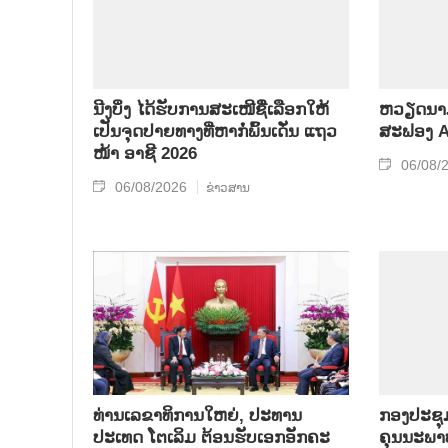
ນີງບິ່ງ ໄດ້ຮັບການສະເໜີຊື່ເລືອກໃຫ້
ຫວຽດນາມ
ເປັນຈຸດປາຍທາງທີ່ຫາກໍ່ພົ້ນເດັ່ນ ແຖວ
ສະຟອງ AI
ໜ້າ ອາຊີ 2026
06/08/
06/08/2026
ຂ່າວສານ
ທ່ານເລຂາທິການໃຫຍ່, ປະທານ
ກອງປະຊຸມກ
ປະເທດ ໂຕເລິມ ຕ້ອນຮັບເອກອັກຄະ
ຄຸນນະພາບ