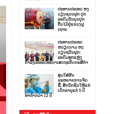
ປະທານປະເທດ ຫງ
ວຽນຊວນຟຸກ ປຸກ
ລະດົມວັນບຸນປູກ
ຕົ້ນໄມ້ຢູ່ແຂວງຝູ
ເຖາະ
ປະທານປະເທດ
ຫວຽດນາມ ຫງ
ວຽນຊວັນຟຸກ:
ລະດົມທຸກແຫຼ່ງ
ກຳລັງເພື່ອພັດທະນາເສດຖະກິດກະສິກຳ
ສຸມໃສ່ຜັນ
ຂະຫຍາຍການຈັດ
ຊື້, ສັກວັກຊິນໃຫ້ແກ່
ເດັກອາຍຸແຕ່ 5 ປີ
ຫາຕ່ຳກວ່າ 12 ປີ