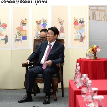
 ເຈົ້າຄອງນະຄອນ ບູຊານ.