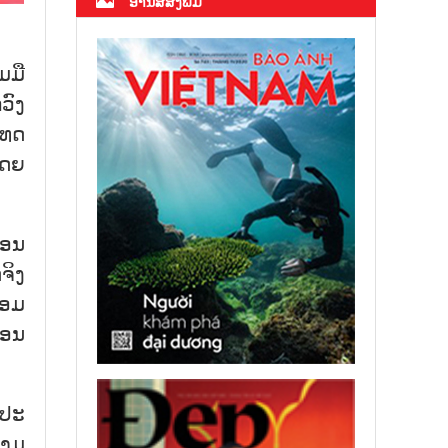
ອ່ານສື່ສິ່ງພິມ
ມມື
ວົງ
ເທດ
ໂດຍ
ຄອນ
ຈິງ
່ອມ
ຄອນ
ບປະ
ນາມ