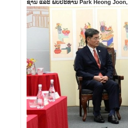
ຊານ ແລະ ພົບປະທ່ານ Park Heong Joon,