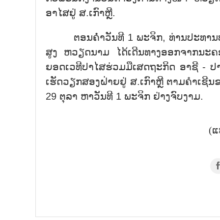
ອາໄສຢູ່ ສ.ເກົາຫຼີ.
ຕອນຄ່ຳວັນທີ 1 ພະຈິກ, ທ່ານປະທານປະເ
ສູງ ຫວຽດນາມ ໄດ້ເດີນທາງອອກຈາກນະຄອນ 
ຍອດເວທີປາໄສຮ່ວມມືເສດຖະກິດ ອາຊີ - ປາ
ເຮັດວຽກສອງຝ່າຍຢູ່ ສ.ເກົາຫຼີ ຕາມຄຳເຊີນຂ
29 ຕຸລາ ຫາວັນທີ 1 ພະຈິກ ຢ່າງຈົບງາມ.
(ແ