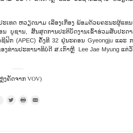
ທດ ຫວຽດນາມ ເລືອງເກື່ອງ ພ້ອມດ້ວຍຄະນະຜູ້ແທນຂ
ບູຊານ, ສິ້ນສຸດການປະຕິບັດງານເຂົ້າຮ່ວມສັບປະດາ
ຊີຟິກ (APEC) ຄັ້ງທີ 32 ຢູ່ນະຄອນ Gyeongju ແລະ 
ອງທ່ານປະທານາທິບໍດີ ສ.ເກົາຫຼີ Lee Jae Myung ແຕ່ວັ
ຫຼ່ງຄັດຈາກ VOV)