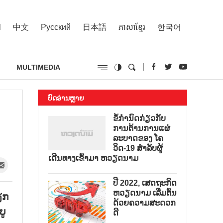
l
中文
Русский
日本語
ភាសាខ្មែរ
한국어
MULTIMEDIA
ບົດອ່ານຫຼາຍ
ຂໍ້ກຳນົດກ່ຽວກັບ
ການຕ້ານການແຜ່
ລະບາດຂອງ ໂຄ
ວິດ-19 ສຳລັບຜູ້
ເດີນທາງເຂົ້າມາ ຫວຽດນາມ
ປີ 2022, ເສດຖະກິດ
ຫວຽດນາມ ເລີ່ມຕົ້ນ
ຽກ
ດ້ວຍຄວາມສະດວກ
ບູ
ດີ