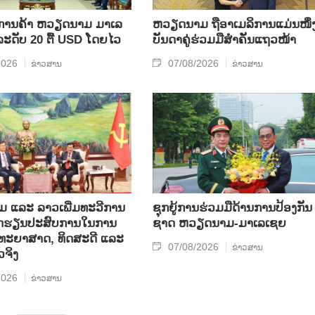
ິນ​ການ​ຄ້າ ຫວຽດ​ນາມ ມາ​ເລ​
ຫ​ວຽດ​ນາມ ຖື​ອາ​ເມ​ລິ​ການ​ແມ່ນ​ໜຶ່ງ
​ລະ​ດັບ 20 ຕື້ USD ໂດຍ​ໄວ
ບັນ​ດາ​ຄູ່​ຮ່ວມ​ມື​ສຳ​ຄັນ​ແຖວ​ໜ້າ
2026
07/08/2026
ຂ່າວສານ
ຂ່າວສານ
ແລະ ລາວ​ເພີ່ມ​ທະ​ວີ​ການ​
ຊຸກ​ຍູ້​ການ​ຮ່ວມ​ມື​ດ້ານ​ການ​ປ້ອງ​ກັນ​
ບົດ​ຮຽນ​ປະ​ສົບ​ການ​ໃນ​ການ​
ຊາດ ຫວຽດ​ນາມ-ມາ​ເລ​ເຊຍ
​ວິ​ທະ​ຍາ​ສາດ, ທິດ​ສະ​ດີ ແລະ
07/08/2026
ຂ່າວສານ
ວ​ຈິງ
2026
ຂ່າວສານ