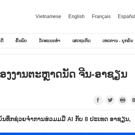
Vietnamese
English
Français
Españo
ດີ
ຄົ້ນພົບ
ວັດທະນະທຳ
ເສດຖະກິດ
ເຫດການ - ບຸກຄົນ
່ນ​ຂອງງານ​ຕະຫຼາດ​ນັດ ຈີນ-ອາ​ຊຽນ
ດບັນທຶກຊ່ວຍຈຳການຮ່ວມມມື AI ກັບ 8 ປະເທດ ອາຊຽນ,