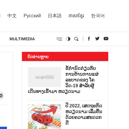
l
中文
Русский
日本語
ភាសាខ្មែរ
한국어
MULTIMEDIA
ບົດອ່ານຫຼາຍ
ຂໍ້ກຳນົດກ່ຽວກັບ
ການຕ້ານການແຜ່
ລະບາດຂອງ ໂຄ
ວິດ-19 ສຳລັບຜູ້
ເດີນທາງເຂົ້າມາ ຫວຽດນາມ
ປີ 2022, ເສດຖະກິດ
ຫວຽດນາມ ເລີ່ມຕົ້ນ
ດ້ວຍຄວາມສະດວກ
ດີ