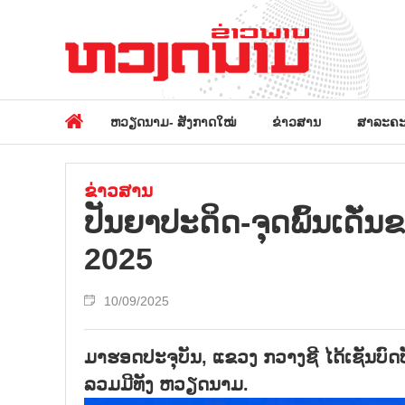
ຫວຽດນາມ- ສັງກາດໃໝ່
ຂ່າວສານ
ສາລະຄະ
ຂ່າວສານ
ປັນ​ຍາ​ປະ​ດິດ-ຈຸດ​ພົ້ນ​ເດັ
2025
10/09/2025
ມາຮອດປະຈຸບັນ, ແຂວງ ກວາງຊີ ໄດ້ເຊັນບົ
ລວມມີທັງ ຫວຽດນາມ.