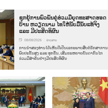
ຊຸກ​ຍູ້​ການ​ພົວ​ພັນ​ຄູ່​ຮ່ວມ​ມື​ຍຸດ​ທະ​ສາດ​ຮອດ​
ບ້ານ ຫວຽດ​ນາມ ໄທ​ໃຫ້​ນັບ​ມື້​ນັບ​ແທ້​ຈິງ
ແລະ ມີ​ປະ​ສິດ​ທິ​ຜົນ
08/08/2026
ຂ່າວສານ
ການ​ນຳ​ສອງ​ທ່ານ​ໄດ້​ເຫັນ​ດີ​ເປັນ​ເອ​ກະ​ພາບ​ສືບ​ຕໍ່​ຮັກ​ສາ​ການ​
ພົບ​ປະ​ຂັ້ນ​ສູງ ແລະ ທຸກ​ຂັ້ນ, ເສີມ​ຂະ​ຫຍາຍ​ບັນ​ດາ​ກົນ​ໄກ​
ຮ່ວມ​ມື​ສຳ​ຄັນ​ຢ່າງ​ມີ​ປະ​ສິດ​ທິ​ຜົນ