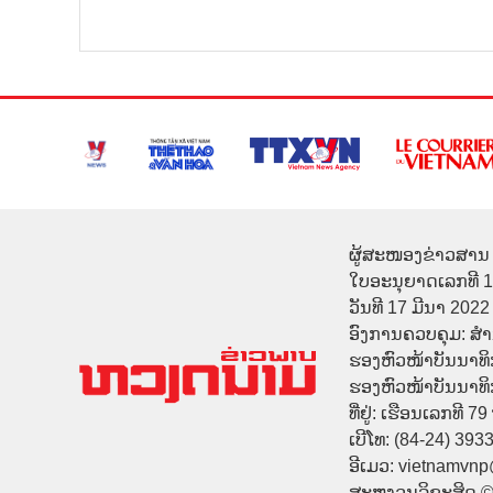
ຜູ້ສະໜອງຂ່າວສານ 
ໃບອະນຸຍາດເລກທີ 
ວັນທີ 17 ມີນາ 2022
ອົງການຄວບຄຸມ: ສ
ຮອງຫົວໜ້າບັນນາທິ
ຮອງຫົວໜ້າບັນນາທິກາ
ທີ່ຢູ່: ເຮືອນເລກທີ 7
ເບີໂທ: (84-24) 393
ອີເມວ: vietnamvn
ສະຫງວນລິຂະສິດ 