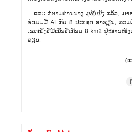
ແລະ ກໍ່ຕາມທ່ານນາງ
ລູຊີນນິງ
ແລ້ວ, ມາຮ
ຮ່ວມມມື AI ກັບ 8 ປະເທດ ອາຊຽນ, ລວມມີ
ເຂດໜຶ່ງທີ່ມີເນື້ອທີ່ເກືອບ 8 km2 ຢູ່ໜາ
ຊຽນ.
(ແ