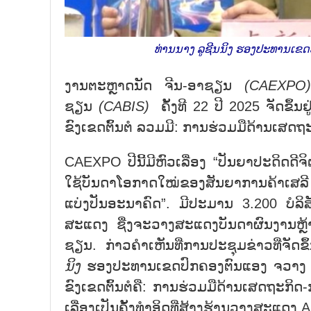
ທ່ານນາງ ລູຊີນນິງ ຮອງປະທານເຂດ
ງານຕະຫຼາດນັດ ຈີນ-ອາຊຽນ
(
CAEXPO
ຊຽນ
(
CABIS
)
ຄັ້ງທີ 22 ປີ 2025 ຈັດຂຶ້
ຂົງເຂດຕົ້ນຕໍ ລວມມີ: ການຮ່ວມມືດ້ານເສດ
CAEXPO ປີນີ້ມີຫົວເລື່ອງ “ປັນຍາປະດິດດ
ໃຊ້ບັນດາໂອກາດໃໝ່ຂອງສັນຍາການຄ້າເສລີ
ແບ່ງປັນອະນາຄົດ”. ມີປະມານ 3.200 ບໍລິ
ສະແດງ ຊື່ງຈະວາງສະແດງບັນດາຜົນງານຫຼ
ຊຽນ. ກ່າວຄຳເຫັນທີ່ການປະຊຸມຂ່າວທີ່ຈັດຂ
ນິງ
ຮອງປະທານເຂດປົກຄອງຕົນແອງ ຈວາງ ແຂວ
ຂົງເຂດຕົ້ນຕໍຄື: ການຮ່ວມມືດ້ານເສດຖະກິດ-
ເລື່ອງເປັນຄັ້ງທຳອິດທີ່ສ້າງຮ້ານວາງສະແດ