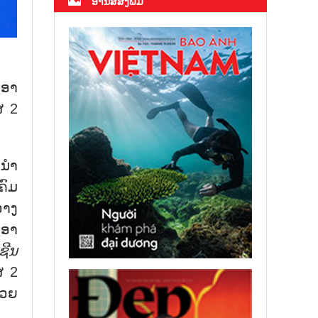
ອ່ານສື່ສິ່ງພິມ
-ອາ
່ 2
-ນຳ
ຄົມ
ວາງ
 ອາ
ູຊີນ
່ 2
້ວຍ