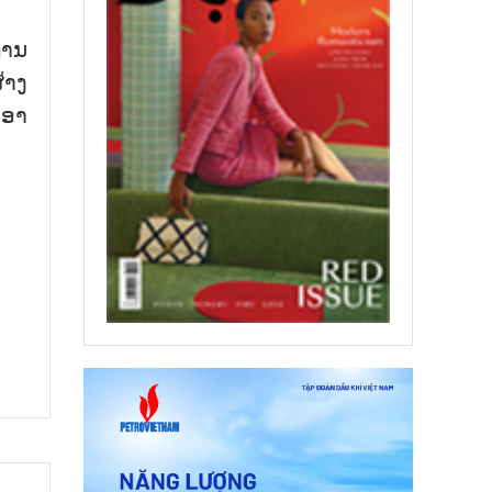
ການ
້າງ
 ອາ