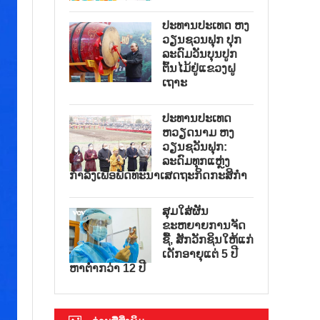
ປະທານປະເທດ ຫງ
ວຽນຊວນຟຸກ ປຸກ
ລະດົມວັນບຸນປູກ
ຕົ້ນໄມ້ຢູ່ແຂວງຝູ
ເຖາະ
ປະທານປະເທດ
ຫວຽດນາມ ຫງ
ວຽນຊວັນຟຸກ:
ລະດົມທຸກແຫຼ່ງ
ກຳລັງເພື່ອພັດທະນາເສດຖະກິດກະສິກຳ
ສຸມໃສ່ຜັນ
ຂະຫຍາຍການຈັດ
ຊື້, ສັກວັກຊິນໃຫ້ແກ່
ເດັກອາຍຸແຕ່ 5 ປີ
ຫາຕ່ຳກວ່າ 12 ປີ