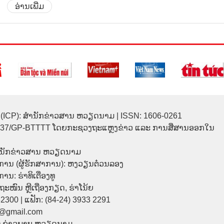
ອ່ານເພີ່ມ
(ICP): ສຳນັກຂ່າວສານ ຫວຽດນາມ | ISSN: 1606-0261
137/GP-BTTTT ໂດຍກະຊວງຖະແຫຼງຂ່າວ ແລະ ການສື່ສານອອກໃນ
ຳນັກຂ່າວສານ ຫວຽດນາມ
ການ (ຜູ້ຮັກສາການ): ຫງວຽນຕ໋ວນລອງ
ນ: ຮ່າທິເຕື່ອງທູ
9 ຖະໜົນ ຫຼີເຖື່ອງກຽດ, ຮ່າໂນ້ຍ
32300 | ແຟັກ: (84-24) 3933 2291
p@gmail.com
© ຂ່າວພາບ ຫວຽດນາມ