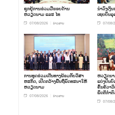
ຊຸກຍູ້ການຮ່ວມມືຮອບດ້ານ
ນຳ​ວົງ​ເງ
ຫວຽດນາມ ແລະ ໄທ
ເຊຍ​ບັນ​ລຸ
07/08/2026
07/08/
ຂ່າວສານ
ການ​ທູດ​ຮ່ວມ​ເດີນ​ທາງ​ພ້ອມກັບ​ວິ​ສາ​
ຫວຽດ​ນາມ 
ຫະ​ກ​ິດ, ເປີດກວ້າງ​ພື້ນ​ຖີ່​ພັດ​ທະ​ນາ​ໃຫ້​
ແບ່​ງ​ປັນ​
ຫວຽດ​ນາມ
ຄົ້ນ​ຄ້​ວາ
ພຶດ​ຕິ​ກຳຕົ
07/08/2026
ຂ່າວສານ
07/08/