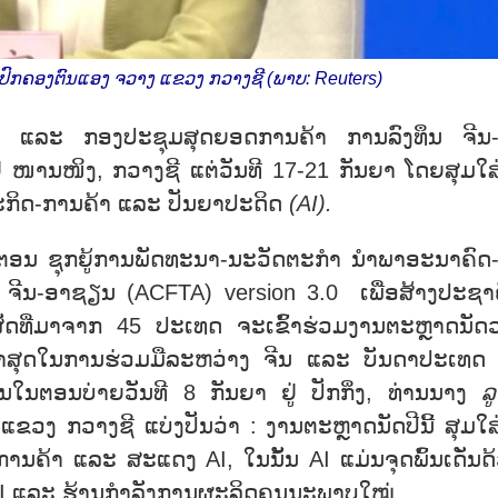
ປົກຄອງຕົນແອງ ຈວາງ ແຂວງ ກວາງຊີ (ພາບ: Reuters)
)
ແລະ ກອງປະຊຸມສຸດຍອດການຄ້າ ການລົງທຶນ ຈີນ
ນຢູ່ ໜານໜິງ, ກວາງຊີ ແຕ່ວັນທີ 17-21 ກັນຍາ ໂດຍສຸມໃສ
ຖະກິດ-ການຄ້າ ແລະ ປັນຍາປະດິດ
(
AI
).
ີຈິຕອນ ຊຸກຍູ້ການພັດທະນາ-ນະວັດຕະກຳ ນຳພາອະນາຄົດ
 ຈີນ-ອາຊຽນ (ACFTA) version 3.0 ເພື່ອສ້າງປະຊາ
ສັດທີ່ມາຈາກ 45 ປະເທດ ຈະເຂົ້າຮ່ວມງານຕະຫຼາດນັດ
້າສຸດໃນການຮ່ວມມືລະຫວ່າງ ຈີນ ແລະ ບັນດາປະເທດ
ຶ້ນໃນຕອນບ່າຍວັນທີ 8 ກັນຍາ ຢູ່ ປັກກິ່ງ, ທ່ານນາງ
ລ
ງ ກວາງຊີ ແບ່ງປັນວ່າ : ງານຕະຫຼາດນັດປີນີ້ ສຸມໃສ
ການຄ້າ ແລະ ສະແດງ AI, ໃນນັ້ນ AI ແມ່ນຈຸດພົ້ນເດັ່ນດ
ງ AI ແລະ ຮ້ານກຳລັງການຜະລິດຄຸນນະພາບໃໝ່.