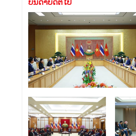
ບັນດາບົດຕໍ່ໄປ