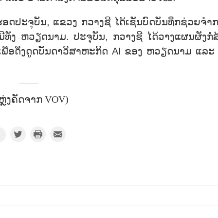
ອດປະຈຸບັນ, ແຂວງ ກວາງຊີ ໄດ້ເຊັນບົດບັນທຶກຊ່ວຍຈຳ
ທັງ ຫວຽດນາມ. ປະຈຸບັນ, ກວາງຊີ ໄດ້ວາງແຜນຜັງກໍ່ສ
ນໜິງເພື່ອດຶງດູດບັນດາວິສາຫະກິດ AI ຂອງ ຫວຽດນາມ ແລະ
ຫຼ່ງຄັດຈາກ VOV)