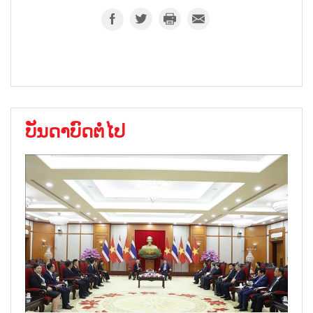
ບັນດາບົດຕໍ່ໄປ