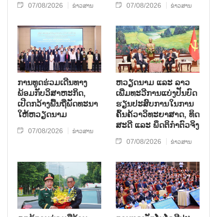
07/08/2026
07/08/2026
ຂ່າວສານ
ຂ່າວສານ
ການ​ທູດ​ຮ່ວມ​ເດີນ​ທາງ​
ຫວຽດ​ນາມ ແລະ ລາວ​
ພ້ອມກັບ​ວິ​ສາ​ຫະ​ກ​ິດ,
ເພີ່ມ​ທະ​ວີ​ການ​ແບ່​ງ​ປັນ​ບົດ​
ເປີດກວ້າງ​ພື້ນ​ຖີ່​ພັດ​ທະ​ນາ​
ຮຽນ​ປະ​ສົບ​ການ​ໃນ​ການ​
ໃຫ້​ຫວຽດ​ນາມ
ຄົ້ນ​ຄ້​ວາ​ວິ​ທະ​ຍາ​ສາດ, ທິດ​
ສະ​ດີ ແລະ ພຶດ​ຕິ​ກຳຕົວ​ຈິງ
07/08/2026
ຂ່າວສານ
07/08/2026
ຂ່າວສານ