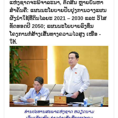
ແຫ່ງຊາດຈະພິຈາລະນາ, ຕັດສິນ ຫຼາຍບັນຫາ
ສຳຄັນຄື: ແຜນນະໂຍບາຍປັບປຸງການວາງແຜນ
ຜັງນຳໃຊ້ທີ່ດິນໄລຍະ 2021 – 2030 ແລະ ວິໄສ
ທັດຮອດປີ 2050; ແຜນນະໂຍບາຍລົງທຶນ
ໂຄງການກໍ່ສ້າງເສັ້ນທາງຄວາມໄວສູງ ເໜືອ -
ໃຕ້.
ທ່ານປະທານສະພາແຫ່ງຊາດ ຫວຽດນາມ
ເຈິ່ນແທັງເໝິນ ກ່າວຄຳເຫັນທີ່ກອງປະຊຸມ