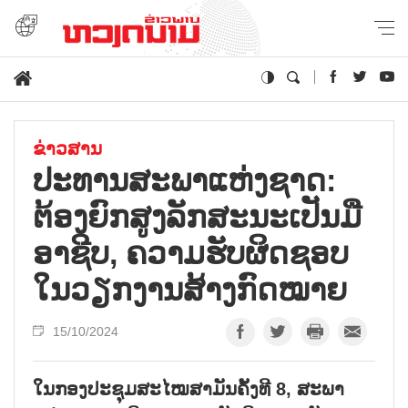
ຂ່າວສານ
ປະ​ທານ​ສະ​ພາ​ແຫ່ງ​ຊາດ:
ຕ້ອງ​ຍົກ​ສູງ​ລັກ​ສະ​ນະ​ເປັນ​ມື​
ອາ​ຊີບ, ຄວາມ​ຮັບ​ຜິດ​ຊອບ​
ໃນ​ວຽກ​ງານ​ສ້າງ​ກົດ​ໝາຍ
15/10/2024
ໃນກອງປະຊຸມສະໄໝສາມັນຄັ້ງທີ 8, ສະພາ