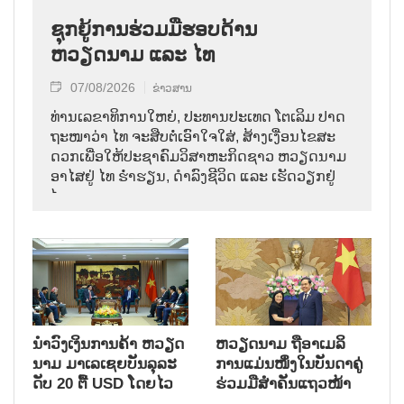
ຊຸກຍູ້ການຮ່ວມມືຮອບດ້ານ
ຫວຽດນາມ ແລະ ໄທ
07/08/2026
ຂ່າວສານ
ທ່ານ​ເລ​ຂາ​ທິ​ການ​ໃຫຍ່, ປະ​ທານ​ປະ​ເທດ ໂຕ​ເລິມ ປາດ​
ຖະ​ໜາ​ວ່າ ໄທ​ ຈະ​ສືບ​ຕໍ່​ເອົາ​ໃຈ​ໃສ່, ສ້າງ​ເງື່ອນ​ໄຂ​ສະ​
ດວກ​ເພື່ອ​ໃຫ້​ປະ​ຊາ​ຄົມ​ວ​ິ​ສາ​ຫະ​ກິດ​ຊາວ ຫວຽດ​ນາມ
ອາ​ໄສ​ຢູ່ ໄທ ຮ່ຳ​ຮຽນ, ດຳ​ລົງ​ຊີ​ວິດ ແລະ ເຮັດ​ວຽກ​ຢູ່​
ໄທ.
ນຳ​ວົງ​ເງິນ​ການ​ຄ້າ ຫວຽດ​
ຫ​ວຽດ​ນາມ ຖື​ອາ​ເມ​ລິ​
ນາມ ມາ​ເລ​ເຊຍ​ບັນ​ລຸ​ລະ​
ການ​ແມ່ນ​ໜຶ່ງ​ໃນ​ບັນ​ດາ​ຄູ່​
ດັບ 20 ຕື້ USD ໂດຍ​ໄວ
ຮ່ວມ​ມື​ສຳ​ຄັນ​ແຖວ​ໜ້າ