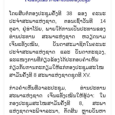
ໂດຍສືບຕໍ່ກອງປະຊຸມຄັ້ງທີ 38 ຂອງ ຄະນະ
ປະຈຳສະພາແຫ່ງຊາດ, ຕອນເຊົ້າວັນທີ 14
ຕຸລາ, ຢູ່ຮ່າໂນ້ຍ, ພາຍໃຕ້ການເປັນປະທານຂອງ
ທ່ານປະທານ ສະພາແຫ່ງຊາດ ຫວຽດນາມ
ເຈິ່ນແທັງເໝິນ, ບັນດາສະມາຊິກໃນຄະນະ
ປະຈຳສະພາແຫ່ງຊາດ ແລະ ບັນດາກະຊວງ,
ຂະແໜງການທີ່ກ່ຽວຂ້ອງໄດ້ປະກອບຄຳເຫັນ
ກ່ຽວກັບການກະກຽມໃຫ້ແກ່ກອງປະຊຸມສະໄໝ
ສາມັນຄັ້ງທີ 8 ສະພາແຫ່ງຊາດຊຸດທີ XV.
ກ່າວຄຳເຫັນທີ່ວາລະປະຊຸມ, ທ່ານປະທານ
ສະພາແຫ່ງຊາດ ເຈິ່ນແທັງເໝິນໃຫ້ຮູ້ວ່າ: ໃນ
ກອງປະຊຸມສະໄໝສາມັນຄັ້ງທີ 8, ສະພາ
ແຫ່ງຊາດຈະພິຈາລະນາ, ຕັດສິນ ຫຼາຍບັນຫາ