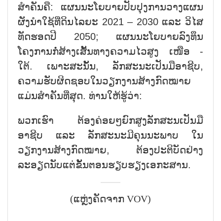
ສຳຄັນຄື: ແຜນນະໂຍບາຍປັບປຸງການວາງແຜນ
ຜັງນຳໃຊ້ທີ່ດິນໄລຍະ 2021 – 2030 ແລະ ວິໄສ
ທັດຮອດປີ 2050; ແຜນນະໂຍບາຍລົງທຶນ
ໂຄງການກໍ່ສ້າງເສັ້ນທາງຄວາມໄວສູງ ເໜືອ -
ໃຕ້. ເພາະສະນັ້ນ, ລັກສະນະເປັນມືອາຊີບ,
ຄວາມຮັບຜິດຊອບໃນວຽກງານສ້າງກົດໝາຍ
ແມ່ນສຳຄັນທີ່ສຸດ. ທ່ານໃຫ້ຮູ້ວ່າ:
ພວກເຮົາ ຕ້ອງຄ່ອຍໆຍົກສູງລັກສະນເປັນມື
ອາຊີບ ແລະ ລັກສະນະມີຄຸນນະພາບ ໃນ
ວຽກງານສ້າງກົດໝາຍ, ຕ້ອງປະຕິບັດຢ່າງ
ລະອຽດນັບແຕ່ຂັ້ນຕອນຮຽບຮຽງເອກະສານ.
(ແຫຼ່ງຄັດຈາກ VOV)