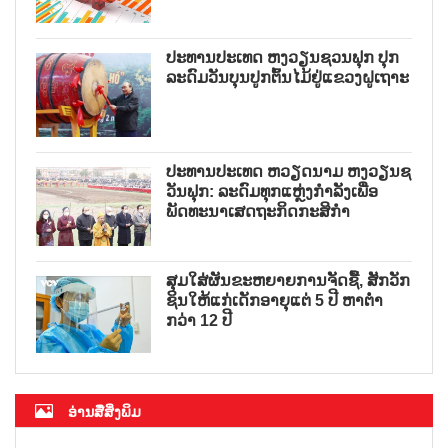
ປະທານປະເທດ ຫງວຽນຊວນຟຸກ ປຸກ
ລະດົມວັນບຸນປູກຕົ້ນໄມ້ຢູ່ແຂວງຝູເຖາະ
ປະທານປະເທດ ຫວຽດນາມ ຫງວຽນຊ
ວັນຟຸກ: ລະດົມທຸກແຫຼ່ງກຳລັງເພື່ອ
ພັດທະນາເສດຖະກິດກະສິກຳ
ສຸມໃສ່ຜັນຂະຫຍາຍການຈັດຊື້, ສັກວັກ
ຊິນໃຫ້ແກ່ເດັກອາຍຸແຕ່ 5 ປີ ຫາຕ່ຳ
ກວ່າ 12 ປີ
ອ່ານສື່ສິ່ງພິມ