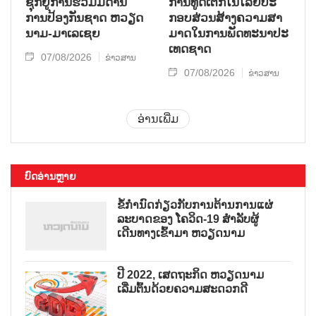
ຊຸກ​ຍູ້​ການ​ຮ່ວມ​ມື​ດ້ານ​
ການ​ທູດ​ເຕັກ​ໂນ​ໂລ​ຢີ​ປະ​
ການ​ປ້ອງ​ກັນ​ຊາດ ຫວຽດ​
ກອບ​ສ່ວນ​ສ້າງ​ຄວາມ​ສາ​
ນາມ-ມາ​ເລ​ເຊຍ
ມາດ​ໃນ​ການ​ພັດ​ທະ​ນາ​ປະ​
ເທດ​ຊາດ
07/08/2026
ຂ່າວສານ
07/08/2026
ຂ່າວສານ
ອ່ານເພີ່ມ
ບົດອ່ານຫຼາຍ
ຂໍ້ກຳນົດກ່ຽວກັບການຕ້ານການແຜ່
ລະບາດຂອງ ໂຄວິດ-19 ສຳລັບຜູ້
ເດີນທາງເຂົ້າມາ ຫວຽດນາມ
ປີ 2022, ເສດຖະກິດ ຫວຽດນາມ
ເລີ່ມຕົ້ນດ້ວຍຄວາມສະດວກດີ