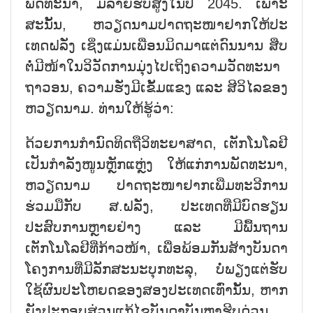
ພັດທະນາ, ມີລາຍຮັບສູງໃນປີ 2045. ເພາະ
ສະນັ້ນ, ຫວຽດນາມປາດຖະໜາຢາກໃຫ້ປະ
ເທດຝລັ່ງ ເຊິ່ງແມ່ນເພື່ອນມິດມາແຕ່ດົນນານ ສືບ
ຕໍ່ມີໜ້າໃນວິວັດການມຸ່ງໄປເຖິງຄວາມວັດທະນາ
ຖາວອນ, ຄວາມຮັ່ງມີເຂັ້ມແຂງ ແລະ ສີວິໄລຂອງ
ຫວຽດນາມ. ທ່ານໃຫ້ຮູ້ວ່າ:
ດ້ວຍການກຳນົດທິດຖືວິທະຍາສາດ, ເຕັກໂນໂລຢີ
ເປັນກຳລັງໜູນຫຼັກແຫຼ່ງ ໃຫ້ແກ່ການພັດທະນາ,
ຫວຽດນາມ ປາດຖະໜາຢາກເພີ່ມທະວີການ
ຮ່ວມມືກັບ ສ.ຝລັ່ງ, ປະເທດທີ່ມີບົດຮຽນ
ປະສົບການຫຼາຍຢ່າງ ແລະ ມີພື້ນຖານ
ເຕັກໂນໂລຢີທີ່ກ້າວໜ້າ, ເພື່ອພ້ອມກັນສ້າງບັນດາ
ໂຄງການທີ່ມີລັກສະນະບຸກທະລຸ, ບໍ່ພຽງແຕ່ຮັບ
ໃຊ້ຜົນປະໂຫຍດຂອງສອງປະເທດເທົ່ານັ້ນ, ຫາກ
ຍັງປະກອບສ່ວນແກ້ໄຂບັນດາບັນຫາຮີບດ່ວນ