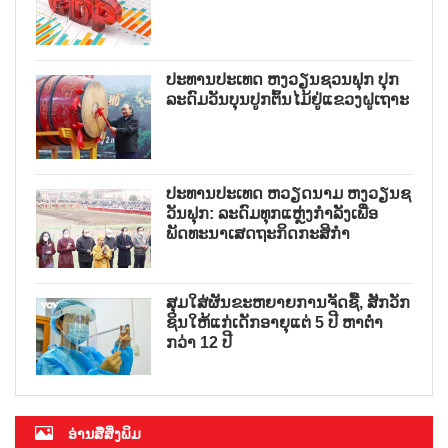
ປະທານປະເທດ ຫງວຽນຊວນຟຸກ ປຸກ
ລະດົມວັນບຸນປູກຕົ້ນໄມ້ຢູ່ແຂວງຝູເຖາະ
ປະທານປະເທດ ຫວຽດນາມ ຫງວຽນຊ
ວັນຟຸກ: ລະດົມທຸກແຫຼ່ງກຳລັງເພື່ອ
ພັດທະນາເສດຖະກິດກະສິກຳ
ສຸມໃສ່ຜັນຂະຫຍາຍການຈັດຊື້, ສັກວັກ
ຊິນໃຫ້ແກ່ເດັກອາຍຸແຕ່ 5 ປີ ຫາຕ່ຳ
ກວ່າ 12 ປີ
ອ່ານສື່ສິ່ງພິມ