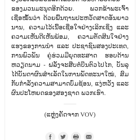
ຂອງມວນມະນຸດອີກດ້ວຍ. ພວກຂ້າພະເຈົ້າ
ເຊື່ອໝັ້ນວ່າ ດ້ວຍພື້ນຖານປະຫວັດສາດອັນຍາວ
ນານ, ຄວາມໄວ້ເນື້ອເຊື່ອໃຈຢ່າງເລິກເຊິ່ງ ແລະ
ຄວາມເຫັນດີເຫັນພ້ອມ, ຄວາມຕັດສິນໃຈຢ່າງ
ແຮງຂອງການນຳ ແລະ ປະຊາຊົນສອງປະເທດ,
ການພົວພັນ ຄູ່ຮ່ວມມືຍຸດທະສາດ ຮອບດ້ານ
ຫວຽດນາມ - ຝລັ່ງຈະສືບຕໍ່ບືນຕົວໄປໄກ, ບັນລຸ
ໄດ້ບັນດາຜົນສຳເລັດໃນການພັດທະນາໃໝ່, ສົມ
ກັບກຳລັງຄວາມສາມາດບົ່ມຊ້ອນ, ແງ່ຫວັງ ແລະ
ຜົນປະໂຫຍດຂອງສອງຊາດ ພວກເຮົາ.
(ແຫຼ່ງຄັດຈາກ VOV)