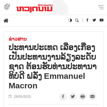
ຂ່າວສານ
ປະ​ທານ​ປະ​ເທດ ເລືອງ​ເກືອງ
ເປັນ​ປະ​ທານ​ງານ​ລ້ຽງ​ລະ​ດັບ​
ຊາດ ຕ້ອນ​ຮັບທ່ານ​ປະ​ທາ​ນາ​
ທິ​ບໍ​ດີ ຝ​ລັ່ງ Emmanuel
Macron
28/05/2025