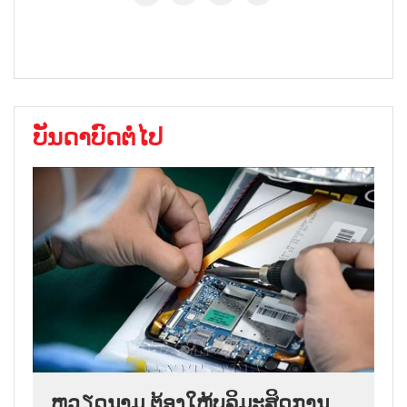
ບັນດາບົດຕໍ່ໄປ
ຫວຽດນາມ ຕ້ອງໃຫ້ບຸລິມະສິດການ