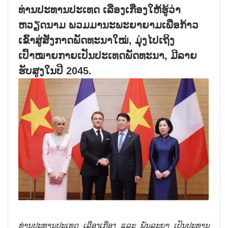
ທ່ານປະທານປະເທດ ເລືອງເກືອງໃຫ້ຮູ້ວ່າ
ຫວຽດນາມ ພວມມານະພະຍາຍາມເພື່ອກ້າວ
ເຂົ້າສູ່ສັງກາດພັດທະນາໃໝ່, ມຸ່ງໄປເຖິງ
ເປົ້າໝາຍກາຍເປັນປະເທດພັດທະນາ, ມີລາຍ
ຮັບສູງໃນປີ 2045.
ທ່ານປະທານປະເທດ ເລືອງເກືອງ ແລະ ພັນລະຍາ ເປັນປະທານ