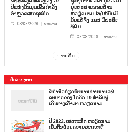
ພິທີສະເຫຼີມສະເຫຼອງ 70
ຊຸກ​ຍູ້​ການ​ພົວ​ພັນ​ຄູ່​ຮ່ວມ​ມື​
ປີແຫ່ງວັນມູນເຊື້ອກຳລັງ
ຍຸດ​ທະ​ສາດ​ຮອດ​ບ້ານ
ຕຳຫຼວດເສດຖະກິດ
ຫວຽດ​ນາມ ໄທ​ໃຫ້​ນັບ​ມື້​
ນັບ​ແທ້​ຈິງ ແລະ ມີ​ປະ​ສິດ​
08/08/2026
ຂ່າວສານ
ທິ​ຜົນ
08/08/2026
ຂ່າວສານ
ອ່ານເພີ່ມ
ບົດອ່ານຫຼາຍ
ຂໍ້ກຳນົດກ່ຽວກັບການຕ້ານການແຜ່
ລະບາດຂອງ ໂຄວິດ-19 ສຳລັບຜູ້
ເດີນທາງເຂົ້າມາ ຫວຽດນາມ
ປີ 2022, ເສດຖະກິດ ຫວຽດນາມ
ເລີ່ມຕົ້ນດ້ວຍຄວາມສະດວກດີ