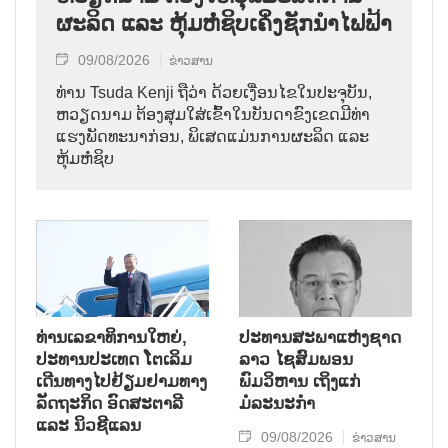
ຜະລິດ ແລະ ຫຸ້ມຫໍ່ຊິບເຄິ່ງຊັກນຳໄຟຟ້າ
09/08/2026
ຂ່າວສານ
ທ່ານ Tsuda Kenji ຖືວ່າ ດ້ວຍເງື່ອນໄຂໃນປະຈຸບັນ,
ຫວຽດນາມ ຕ້ອງສຸມໃສ່ເຂົ້າໃນບັນດາຂົງເຂດມີທ່າ
ແຮງພັດທະນາກ່ອນ, ພິເສດແມ່ນການຜະລິດ ແລະ
ຫຸ້ມຫໍ່ຊິບ
ທ່ານເລຂາທິການໃຫຍ່,
ປະທານສະພາແຫ່ງຊາດ
ປະທານປະເທດ ໂຕເລິມ
ລາວ ໄຊສົມພອນ
ເດີນທາງໄປຢ້ຽມຢາມທາງ
ພົມວິຫານ ເຖິງແກ່
ລັດຖະກິດ ອົດສະຕາລີ
ມໍລະນະກຳ
ແລະ ນິວຊີແລນ
09/08/2026
ຂ່າວສານ