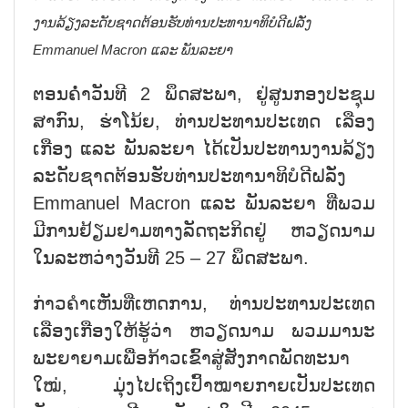
ງານລ້ຽງລະດັບຊາດຕ້ອນຮັບທ່ານປະທານາທິບໍດີຝລັ່ງ
Emmanuel Macron ແລະ ພັນລະຍາ
ຕອນຄ່ຳວັນທີ 2 ພຶດສະພາ, ຢູ່ສູນກອງປະຊຸມ
ສາກົນ, ຮ່າໂນ້ຍ, ທ່ານປະທານປະເທດ ເລືອງ
ເກືອງ ແລະ ພັນລະຍາ ໄດ້ເປັນປະທານງານລ້ຽງ
ລະດັບຊາດຕ້ອນຮັບທ່ານປະທານາທິບໍດີຝລັ່ງ
Emmanuel Macron ແລະ ພັນລະຍາ ທີ່ພວມ
ມີການຢ້ຽມຢາມທາງລັດຖະກິດຢູ່ ຫວຽດນາມ
ໃນລະຫວ່າງວັນທີ 25 – 27 ພຶດສະພາ.
ກ່າວຄຳເຫັນທີ່ເຫດການ, ທ່ານປະທານປະເທດ
ເລືອງເກືອງໃຫ້ຮູ້ວ່າ ຫວຽດນາມ ພວມມານະ
ພະຍາຍາມເພື່ອກ້າວເຂົ້າສູ່ສັງກາດພັດທະນາ
ໃໝ່, ມຸ່ງໄປເຖິງເປົ້າໝາຍກາຍເປັນປະເທດ