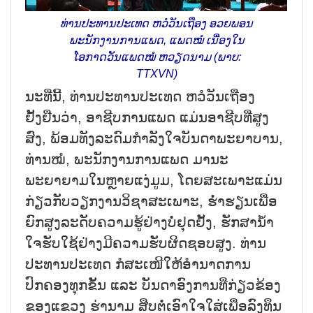
ທ່ານປະທານປະເທດ ຫວໍວັນເຖືອງ ອວຍພອນ
ພະນັກງານການແພດ, ແພດໝໍ ເນື່ອງໃນ
ໂອກາດວັນແພດໝໍ ຫວຽດນາມ (ພາບ:
TTXVN)
ນະທີ່ນີ້, ທ່ານປະທານປະເທດ ຫວໍວັນເຖືອງ
ຢັ້ງຢືນວ່າ, ອາຊີບການແພດ ແມ່ນອາຊີບທີ່ສູງ
ສົ່ງ, ພ້ອມທັງລະດົມກຳລັງໃຈບັນດາພະຍາບານ,
ທ່ານໝໍ, ພະນັກງານການແພດ ມານະ
ພະຍາຍາມໃນຫຼາຍແງ່ມູມ, ໂດຍສະເພາະແມ່ນ
ກ່ຽວກັບວຽກງານວິຊາສະເພາະ, ຮ່ຳຮຽນເພື່ອ
ຍົກສູງລະດັບຄວາມຮູ້ຢ່າງບໍ່ຢຸດຢັ້ງ, ຮັກສານ້ຳ
ໃຈຮັບໃຊ້ຢ່າງມີຄວາມຮັບຜິດຊອບສູງ. ທ່ານ
ປະທານປະເທດ ກໍສະເໜີໃຫ້ອຳນາດການ
ປົກຄອງທຸກຂັ້ນ ແລະ ບັນດາອົງການທີ່ກ່ຽວຂ້ອງ
ຂອງແຂວງ ຮ່ານາມ ສືບຕໍ່ເອົາໃຈໃສ່ເພື່ອລົງທຶນ