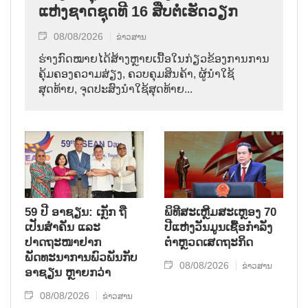
ແຫ່ງຊາດຊຸດທີ 16 ສືບຕໍ່ເຮັດວຽກ
08/08/2026
ຂ່າວສານ
ຮ່າງກົດໝາຍໄດ້ສ້າງຫຼາຍເນື້ອໃນກ່ຽວຂ້ອງການການ
ຄຸ້ມຄອງຄວາມສ່ຽງ, ຄວບຄຸມສິນຄ້າ, ຜູ້ນຳໃຊ້
ສຸດທ້າຍ, ຈຸດປະສົງນຳໃຊ້ສຸດທ້າຍ...
59 ປີ ອາຊຽນ: ເກຼັກ ຖື
ພິທີສະເຫຼີມສະເຫຼອງ 70
ເປັນສຳຄັນ ແລະ
ປີແຫ່ງວັນມູນເຊື້ອກຳລັງ
ປາດຖະໜາຢາກ
ຕຳຫຼວດເສດຖະກິດ
ພັດທະນາການພົວພັນກັບ
08/08/2026
ຂ່າວສານ
ອາຊຽນ ຫຼາຍກວ່າ
08/08/2026
ຂ່າວສານ