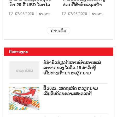
ດັບ 20 ຕື້ USD ໂດຍ​ໄວ
ຮ່ວມ​ມື​ສຳ​ຄັນ​ແຖວ​ໜ້າ
07/08/2026
07/08/2026
ຂ່າວສານ
ຂ່າວສານ
ອ່ານເພີ່ມ
ບົດອ່ານຫຼາຍ
ຂໍ້ກຳນົດກ່ຽວກັບການຕ້ານການແຜ່
ລະບາດຂອງ ໂຄວິດ-19 ສຳລັບຜູ້
ເດີນທາງເຂົ້າມາ ຫວຽດນາມ
ປີ 2022, ເສດຖະກິດ ຫວຽດນາມ
ເລີ່ມຕົ້ນດ້ວຍຄວາມສະດວກດີ