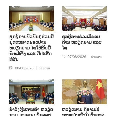
ຊຸກ​ຍູ້​ການ​ພົວ​ພັນ​ຄູ່​ຮ່ວມ​ມື​
ຊຸກຍູ້ການຮ່ວມມືຮອບ
ຍຸດ​ທະ​ສາດ​ຮອດ​ບ້ານ
ດ້ານ ຫວຽດນາມ ແລະ
ຫວຽດ​ນາມ ໄທ​ໃຫ້​ນັບ​ມື້​
ໄທ
ນັບ​ແທ້​ຈິງ ແລະ ມີ​ປະ​ສິດ​
07/08/2026
ຂ່າວສານ
ທິ​ຜົນ
08/08/2026
ຂ່າວສານ
ນຳ​ວົງ​ເງິນ​ການ​ຄ້າ ຫວຽດ​
ຫ​ວຽດ​ນາມ ຖື​ອາ​ເມ​ລິ​
ນາມ ມາ​ເລ​ເຊຍ​ບັນ​ລຸ​ລະ​
ການ​ແມ່ນ​ໜຶ່ງ​ໃນ​ບັນ​ດາ​ຄູ່​