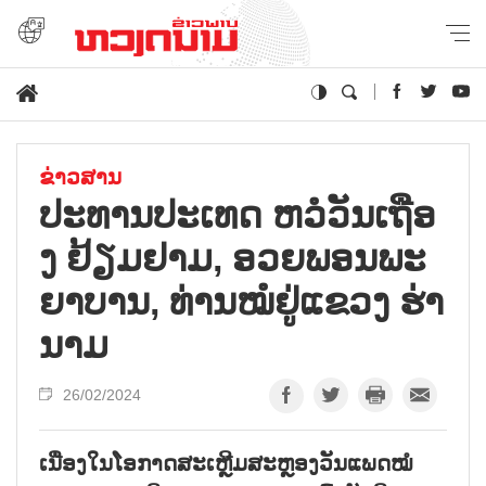
ຂ່າວສານ
ປະ​ທານປະ​ເທດ ຫວໍ​ວັນ​ເຖືອ
ງ ຢ້ຽມ​ຢາມ, ອວຍ​ພອນ​ພະ​
ຍາ​ບານ, ທ່ານ​ໝໍ​ຢູ່​ແຂວງ ຮ່າ​
ນາມ
26/02/2024
ເນື່ອງໃນໂອກາດສະເຫຼີມສະຫຼອງວັນແພດໝໍ