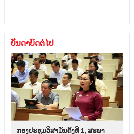
ບັນດາບົດຕໍ່ໄປ
ກອງປະຊຸມວິສາມັນຄັ້ງທີ 1, ສະພາ