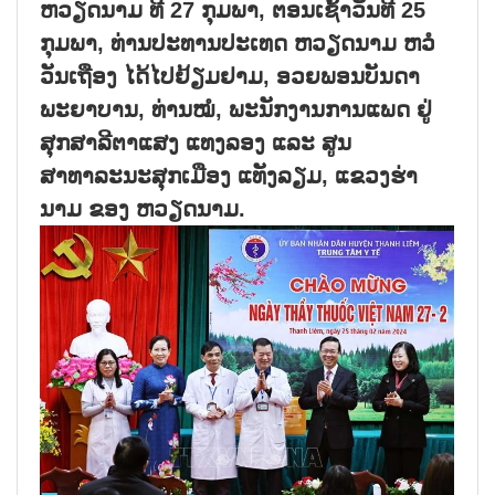
ຫວຽດນາມ ທີ 27 ກຸມພາ, ຕອນເຊົ້າວັນທີ 25
ກຸມພາ, ທ່ານປະທານປະເທດ ຫວຽດນາມ ຫວໍ
ວັນເຖືອງ ໄດ້ໄປຢ້ຽມຢາມ, ອວຍພອນບັນດາ
ພະຍາບານ, ທ່ານໝໍ, ພະນັກງານການແພດ ຢູ່
ສຸກສາລີຕາແສງ ແທງລອງ ແລະ ສູນ
ສາທາລະນະສຸກເມືອງ ແທັງລຽມ, ແຂວງຮ່າ
ນາມ ຂອງ ຫວຽດນາມ.