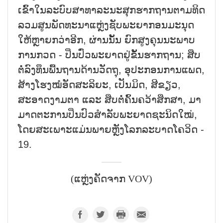
ເຂົ້າໃນລະບົບສາທາລະນະສຸກຮາກຖານຕາມທິດ
ລວມສູນພັດທະນາແຫຼ່ງຊັບພະຍາກອນມະນຸດ
ໃຫ້ຫຼາຍກວ່າອີກ, ຜ່ານນັ້ນ ຍົກສູງຄຸນນະພາບ
ການກວດ - ປິ່ນປົ່ວພະຍາດຢູ່ຂັ້ນຮາກຖານ; ສືບ
ຕໍ່ລົງທຶນພື້ນຖານດ້ານວັດຖຸ, ອຸປະກອນການແພດ,
ສ້າງໂຮງໝໍອັດສະລິຍະ, ເປັນມິດ, ສີຂຽວ,
ສະອາດງາມຕາ ແລະ ສືບຕໍ່ຄົ້ນຄວ້າສຶກສາ, ມາ
ມາດຕະການປິ່ນປົວສຳລັບພະຍາດຊະນິດໃໝ່,
ໂດຍສະເພາະແມ່ນພາຍຫຼັງໂລກລະບາດໂຄວິດ -
19.
(ແຫຼ່ງຄັດຈາກ VOV)