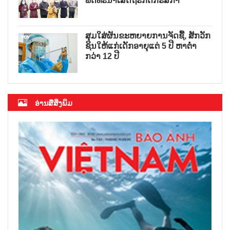
ພັດທະນາເສດຖະກິດກະສິກຳ
ສຸມໃສ່ຜັນຂະຫຍາຍການຈັດຊື້, ສັກວັກ
ຊິນໃຫ້ແກ່ເດັກອາຍຸແຕ່ 5 ປີ ຫາຕ່ຳ
ກວ່າ 12 ປີ
ອ່ານສື່ສິ່ງພິມ