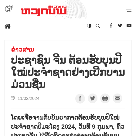
ຂ່າວສານ
ປະ​ຊາ​ຊົນ ຈີນ ຕ້ອນ​ຮັບ​ບຸນ​ປີ​
ໃໝ່​ປະ​ຈຳ​ຊາດ​ຢ່າງ​ເບີ​ກ​ບານ​
ມ່ວນ​ຊື່ນ
11/02/2024
ໂດຍເຈືອຈານກັບບັນຍາກາດຕ້ອນຮັບບຸນປີໃໝ່
ປະຈຳຊາດປີມະໂລງ 2024, ວັນທີ 9 ກຸມພາ, ທົ່ວ
ປະເທດຈີນ ໄດ້ຈັດກິດຈະກຳຕ່າງໆຕ້ອນຮັບບຸນ