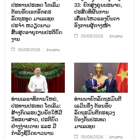
ປະທານປະເທດ ໂຕເລິມ
33: ຍົກສູງຄຸນນະພາບ,
ຕ້ອນຮັບເອກອັກຄະ
ປະສິດທິຜົນການ
ລັດຖະທູດ ມາເລເຊຍ
ເຄື່ອນໄຫວຂອງບັນດາ
ປະຈຳ ຫວຽດນາມ
ອົງການຜູ້ຕາງໜ້າ
ສິ້ນສຸດອາຍຸການປະຕິບັດ
05/08/2026
ຂ່າວສານ
ງານ
05/08/2026
ຂ່າວສານ
ທ່ານເລຂາທິການໃຫຍ່,
ທ່ານນາຍົກລັດຖະມົນຕີ
ປະທານປະເທດ ໂຕເລິມ:
ເລມິນຮຶງ ຕ້ອນຮັບ
ສ້າງກົດລະບຽບພັກໃຫ້ມີ
ລັດຖະມົນຕີກະຊວງ
ວິທະຍາສາດ, ປະຕິບັດ
ປ້ອງກັນປະເທດ
ຢ່າງງ່າຍດາຍ ແລະ ມີ
ມາເລເຊຍ
ກຳລັງຊີວິດຍາວນານ
05/08/2026
ຂ່າວສານ