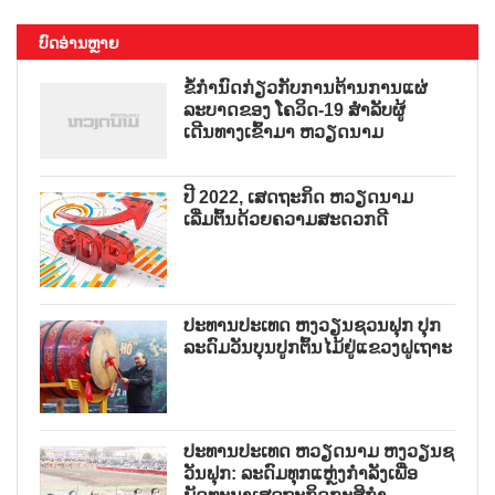
ບົດອ່ານຫຼາຍ
ຂໍ້ກຳນົດກ່ຽວກັບການຕ້ານການແຜ່
ລະບາດຂອງ ໂຄວິດ-19 ສຳລັບຜູ້
ເດີນທາງເຂົ້າມາ ຫວຽດນາມ
ປີ 2022, ເສດຖະກິດ ຫວຽດນາມ
ເລີ່ມຕົ້ນດ້ວຍຄວາມສະດວກດີ
ປະທານປະເທດ ຫງວຽນຊວນຟຸກ ປຸກ
ລະດົມວັນບຸນປູກຕົ້ນໄມ້ຢູ່ແຂວງຝູເຖາະ
ປະທານປະເທດ ຫວຽດນາມ ຫງວຽນຊ
ວັນຟຸກ: ລະດົມທຸກແຫຼ່ງກຳລັງເພື່ອ