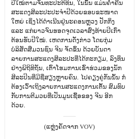
ປີໃໝ່ຕາມຈັນທະປະຕິທິນ, ໃນນັ້ນ ແມ່ນຄ່ຳຄືນ
ສະແດງສິລະປະປະຈຳປີດ້ວຍຂອບຂະໜາດ
ໃຫຍ່ ເຊິ່ງໄດ້ດຳເນີນຢູ່ນະຄອນຫຼວງ ປັກກິ່ງ
ແລະ ແກ່ຍາວຈົນຮອດຈຸດເວລາສົ່ງທ້າຍປີເກົ່າ
ຕ້ອນຮັບປີໃໝ່. ເຫດການດັ່ງກ່າວ ໂດຍກຸ່ມ
ບໍລິສັດສື່ມວນຊົນ ຈີນ ຈັດຂຶ້ນ ດ້ວຍບັນດາ
ລາຍການສະແດງສິລະປະທີ່ໄດ້ກະກຽມ, ລົງທຶນ
ຢ່າງພິຖິທິຖັນ, ເຕົ້າໂຮມການເຂົ້າຮ່ວມຂອງນັກ
ສິລະປິນທີ່ມີຊື່ສຽງຫຼາຍຄົນ. ໄປຄຽງຄູ່ກັນນັ້ນ ກໍ
ຕ້ອງເວົ້າເຖິງລາຍການສະແດງການເຕັ້ນ ສົມທົບ
ກັບການຕີມວຍທີ່ເປັນມູນເຊື້ອຂອງ ຈີນ ອີກ
ດ້ວຍ.
(ແຫຼ່ງຄັດຈາກ VOV)