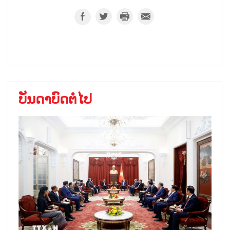
ບັນດາບົດຕໍ່ໄປ