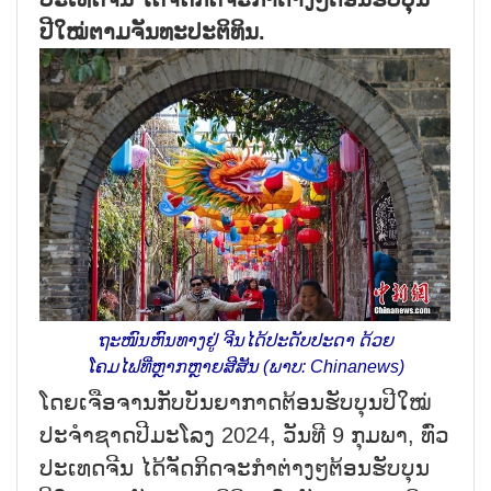
ປີໃໝ່ຕາມຈັນທະປະຕິທິນ.
ຖະໜົນຫົນທາງຢູ່ ຈີນໄດ້ປະດັບປະດາ ດ້ວຍ
ໂຄມໄຟທີ່ຫຼາກຫຼາຍສີສັນ (ພາບ: Chinanews)
ໂດຍເຈືອຈານກັບບັນຍາກາດຕ້ອນຮັບບຸນປີໃໝ່
ປະຈຳຊາດປີມະໂລງ 2024, ວັນທີ 9 ກຸມພາ, ທົ່ວ
ປະເທດຈີນ ໄດ້ຈັດກິດຈະກຳຕ່າງໆຕ້ອນຮັບບຸນ