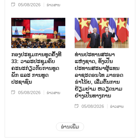
05/08/2026
ຂ່າວສານ
ກອງປະຊຸມການທູດຄັ້ງທີ
ທ່ານປະທານສະພາ
33: ວາລະປະຊຸມຄົບ
ແຫ່ງຊາດ, ທັງເປັນ
ຄະນະກ່ຽວກັບການທູດ
ປະທານສະພາຜູ້ແທນ
ພັກ ແລະ ການທູດ
ລາຊະດອນໄທ ມາຮອດ
ປະຊາຊົນ
ຮ່າໂນ້ຍ, ເລີ່ມຕົ້ນການ
ຢ້ຽມຢາມ ຫວຽດນາມ
05/08/2026
ຂ່າວສານ
ຢ່າງເປັນທາງການ
05/08/2026
ຂ່າວສານ
ອ່ານເພີ່ມ