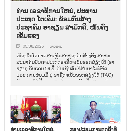
ທ່ານ ເລຂາທິການໃຫຍ່, ປະທານ
ປະເທດ ໂຕເລີມ: ພ້ອມກັນສ້າງ
ປະຊາຄົມ ອາຊຽນ ສາມັກຄີ, ໝັ້ນຄົງ
ເຂັ້ມແຂງ
05/08/2026
ຂ່າວສານ
ເນື່ອງໃນໂອກາດສະເຫຼີມສະຫຼອງວັນສ້າງຕັ້ງ ສະຫະ
ສະມາຄົມບັນດາປະເທດອາຊີຕາເວັນອອກສ່ຽງໃຕ້ (ອາ
ຊຽນ) ຄົບຮອບ 59 ປີ, ວັນເຊັນສົນທິສັນຍາໄມຕີຈິດ
ແລະ ການຮ່ວມມື ຢູ່ ອາຊີຕາເວັນອອກສ່ຽງໃຕ້ (TAC)
ຄົບຮອບ 50 ປີ ແລະ ຫວຽດນາມ ເຂົ້າເປັນສະມາຊິກ
ອາຊຽນ ຄົບຮອບ 31 ປີ,
ທ່ານເລຂາທິການໃຫຍ່,
ກອງປະຊຸມການທູດຄັ້ງທີ