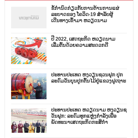
ຂໍ້ກຳນົດກ່ຽວກັບການຕ້ານການແຜ່
ລະບາດຂອງ ໂຄວິດ-19 ສຳລັບຜູ້
ເດີນທາງເຂົ້າມາ ຫວຽດນາມ
ປີ 2022, ເສດຖະກິດ ຫວຽດນາມ
ເລີ່ມຕົ້ນດ້ວຍຄວາມສະດວກດີ
ປະທານປະເທດ ຫງວຽນຊວນຟຸກ ປຸກ
ລະດົມວັນບຸນປູກຕົ້ນໄມ້ຢູ່ແຂວງຝູເຖາະ
ປະທານປະເທດ ຫວຽດນາມ ຫງວຽນຊ
ວັນຟຸກ: ລະດົມທຸກແຫຼ່ງກຳລັງເພື່ອ
ພັດທະນາເສດຖະກິດກະສິກຳ