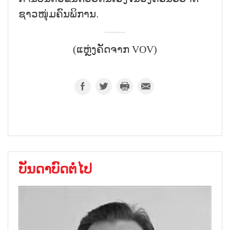
ຊາວໜຸ່ມຄົນພິການ.
(ແຫຼ່ງຄັດຈາກ VOV)
ບັນດາບົດຕໍ່ໄປ