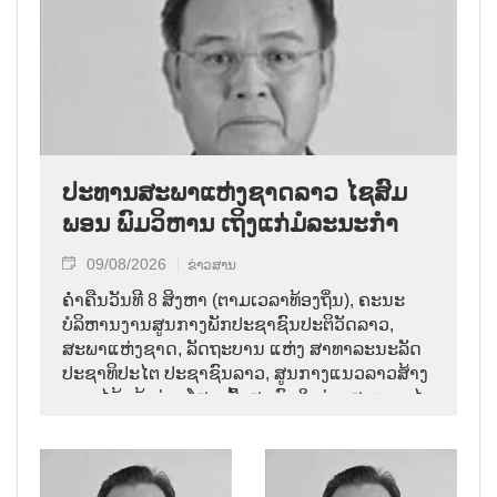
ປະທານສະພາແຫ່ງຊາດລາວ ໄຊສົມ
ພອນ ພົມວິຫານ ເຖິງແກ່ມໍລະນະກຳ
09/08/2026
ຂ່າວສານ
ຄ່ຳຄືນວັນທີ 8 ສິງຫາ (ຕາມເວລາທ້ອງຖິ່ນ), ຄະນະ
ບໍລິຫານງານສູນກາງພັກປະຊາຊົນປະຕິວັດລາວ,
ສະພາແຫ່ງຊາດ, ລັດຖະບານ ແຫ່ງ ສາທາລະນະລັດ
ປະຊາທິປະໄຕ ປະຊາຊົນລາວ, ສູນກາງແນວລາວສ້າງ
ຊາດ ໄດ້ແຈ້ງຂ່າວໂສກເສົ້າສະຫຼົດໃຈວ່າ: ສະຫາຍ ໄຊ
ສົມພອນ ພົມວິຫານ, ປະທານສະພາແຫ່ງຊາດລາວ
ໄດ້ເຖິງແກ່ມໍລະນະກຳ ໃນອາຍຸ 70 ປີ, ຫຼັງຈາກປ່ວຍ
ຮ້າຍແຮງມາເປັນໄລຍະໜຶ່ງ.