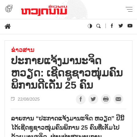
ຂ່າວສານ
ປະ​ກາຍ​ແຈ້ງ​ມາ​ນະ​ຈິດ
ຫວຽດ​: ເຊີດ​ຊູ​ຊາວ​ໜຸ່ມ​ຄົນ​
ພິ​ການ​ດີ​ເດັ່ນ 25 ຄົນ
22/08/2025
ລາຍການ “ປະກາດແຈ້ງມານະຈິດ ຫວຽດ” ປີນີ້
ໄດ້ເຊີດຊູຊາວໜຸ່ມຄົນພິການ 25 ຄົນທີ່ເຕັມໄປ
ດ້ວຍມານະຈິດ, ຜ່ານຜ່າສະພາບການ