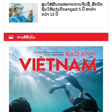
ສຸມໃສ່ຜັນຂະຫຍາຍການຈັດຊື້, ສັກວັກ
ຊິນໃຫ້ແກ່ເດັກອາຍຸແຕ່ 5 ປີ ຫາຕ່ຳ
ກວ່າ 12 ປີ
ອ່ານສື່ສິ່ງພິມ