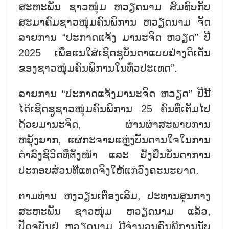
ສະຫະພັນ ຊາວໜຸ່ມ ຫວຽດນາມ ສົມທົບກັບ
ສະມາຄົມຊາວໜຸ່ມຄົນພິການ ຫວຽດນາມ ຈັດ
ລາຍການ “ປະກາດແຈ້ງ ມານະຈິດ ຫວຽດ” ປີ
2025 ເພື່ອແນໃສ່ເຊີດຊູບັນດາແບບຢ່າງດີເດັ່ນ
ຂອງຊາວໜຸ່ມຄົນພິການໃນທົ່ວປະເທດ”.
ລາຍການ “ປະກາດແຈ້ງມານະຈິດ ຫວຽດ” ປີນີ້
ໄດ້ເຊີດຊູຊາວໜຸ່ມຄົນພິການ 25 ຄົນທີ່ເຕັມໄປ
ດ້ວຍມານະຈິດ, ຜ່ານຜ່າສະພາບການ
ຫຍຸ້ງຍາກ, ແຜ່ກະຈາຍແຫຼ່ງບັນດານໃຈໃນການ
ດຳລົງຊີວິດທີ່ຕັ້ງໜ້າ ແລະ ຢັ້ງຢືນບັນດາການ
ປະກອບສ່ວນທີ່ແທດຈິງໃຫ້ແກ່ວົງຄະນະຍາດ.
ຕາມທ່ານ ຫງວຽນເຕື່ອງເລິມ, ປະທານສູນກາງ
ສະຫະພັນ ຊາວໜຸ່ມ ຫວຽດນາມ ແລ້ວ,
ປັດຈຸບັນຢູ່ ຫວຽດນາມ ມີຈຳນວນຄົນພິການນັບ