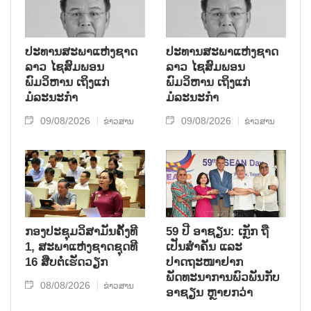
ປະທານສະພາແຫ່ງຊາດ
ປະທານສະພາແຫ່ງຊາດ
ລາວ ໄຊສົມພອນ
ລາວ ໄຊສົມພອນ
ພົມວິຫານ ເຖິງແກ່
ພົມວິຫານ ເຖິງແກ່
ມໍລະນະກຳ
ມໍລະນະກຳ
09/08/2026
09/08/2026
ຂ່າວສານ
ຂ່າວສານ
ກອງປະຊຸມວິສາມັນຄັ້ງທີ
59 ປີ ອາຊຽນ: ເກຼັກ ຖື
1, ສະພາແຫ່ງຊາດຊຸດທີ
ເປັນສຳຄັນ ແລະ
16 ສືບຕໍ່ເຮັດວຽກ
ປາດຖະໜາຢາກ
ພັດທະນາການພົວພັນກັບ
08/08/2026
ຂ່າວສານ
ອາຊຽນ ຫຼາຍກວ່າ