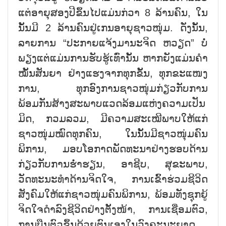
ແຕ່ອາຍຸສອງປີຂຶ້ນໄປແມ່ນກ່ວາ 8 ລ້ານຄົນ, ໃນ
ນັ້ນມີ 2 ລ້ານຄົນຢູ່ເກນອາຍຸຊາວໜຸ່ມ. ດັ່ງນັ້ນ,
ລາຍການ “ປະກາຍແຈ້ງມານະຈິດ ຫວຽດ” ບໍ່
ພຽງແຕ່ແມ່ນການຮັບຮູ້ເທົ່ານັ້ນ ຫາກຍັງແມ່ນຄຳ
ໝັ້ນສັນຍາ ຢ່າງແຮງຈາກທຸກຂັ້ນ, ທຸກຂະແໜງ
ການ, ທຸກອົງການຊາວໜຸ່ມກ່ຽວກັບການ
ພ້ອມກັນສ້າງສະພາບແວດລ້ອມແຫ່ງຄວາມເປັນ
ມິດ, ກວມລວມ, ມີຄວາມສະເໝີພາບໃຫ້ແກ່
ຊາວໜຸ່ມໝົດທຸກຄົນ, ໃນນັ້ນມີຊາວໜຸ່ມຄົນ
ພິການ, ມອບໂອກາດພັດທະນາຢ່າງຮອບດ້ານ
ກ່ຽວກັບການຮ່ຳຮຽນ, ອາຊີບ, ສຸຂະພາບ,
ວັດທະນະທຳດ້ານຈິດໃຈ, ການເຂົ້າຮ່ວມຊີວິດ
ສັງຄົມໃຫ້ແກ່ຊາວໜຸ່ມຄົນພິການ, ພ້ອມທັງຊຸກຍູ້
ຈິດໃຈດຳລົງຊີວິດຢ່າງຕັ້ງໜ້າ, ການເຊື່ອມຕົວ,
ການບືນຕົວຂຶ້ນດ້ວຍຕົນເອງໃນວົງຄະນະຍາດ