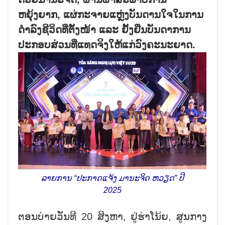
ຫຍຸ້ງຍາກ, ແຜ່ກະຈາຍແຫຼ່ງບັນດານໃຈໃນການ
ດຳລົງຊີວິດທີ່ຕັ້ງໜ້າ ແລະ ຢັ້ງຢືນບັນດາການ
ປະກອບສ່ວນທີ່ແທດຈິງໃຫ້ແກ່ວົງຄະນະຍາດ.
ລາຍການ “ປະກາດແຈ້ງ ມານະຈິດ ຫວຽດ” ປີ
2025
ຕອນບ່າຍວັນທີ 20 ສິງຫາ, ຢູ່ຮ່າໂນ້ຍ, ສູນກາງ