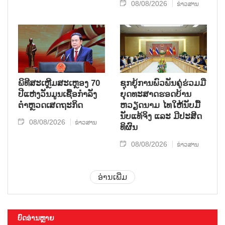
08/08/2026
ຂ່າວສານ
ພິທີສະເຫຼີມສະເຫຼອງ 70
ຊຸກ​ຍູ້​ການ​ພົວ​ພັນ​ຄູ່​ຮ່ວມ​ມື​
ປີແຫ່ງວັນມູນເຊື້ອກຳລັງ
ຍຸດ​ທະ​ສາດ​ຮອດ​ບ້ານ
ຕຳຫຼວດເສດຖະກິດ
ຫວຽດ​ນາມ ໄທ​ໃຫ້​ນັບ​ມື້​
ນັບ​ແທ້​ຈິງ ແລະ ມີ​ປະ​ສິດ​
08/08/2026
ຂ່າວສານ
ທິ​ຜົນ
08/08/2026
ຂ່າວສານ
ອ່ານເພີ່ມ
ບົດອ່ານຫຼາຍ