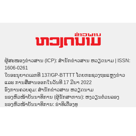
ຜູ້ສະໜອງຂ່າວສານ (ICP): ສຳນັກຂ່າວສານ ຫວຽດນາມ | ISSN:
1606-0261
ໃບອະນຸຍາດເລກທີ 137/GP-BTTTT ໂດຍກະຊວງຖະແຫຼງຂ່າວ
ແລະ ການສື່ສານອອກໃນວັນທີ 17 ມີນາ 2022
ອົງການຄວບຄຸມ: ສຳນັກຂ່າວສານ ຫວຽດນາມ
ຮອງຫົວໜ້າບັນນາທິການ (ຜູ້ຮັກສາການ): ຫງວຽນຕ໋ວນລອງ
ຮອງຫົວໜ້າບັນນາທິການ: ຮ່າທິເຕື່ອງທູ
ທີ່ຢູ່: ເຮືອນເລກທີ 79 ຖະໜົນ ຫຼີເຖື່ອງກຽດ, ຮ່າໂນ້ຍ
ເບີໂທ: (84-24) 39332300 | ແຟັກ: (84-24) 3933 2291
ອີເມວ: vietnamvnp@gmail.com
ສະຫງວນລິຂະສິດ © ຂ່າວພາບ ຫວຽດນາມ