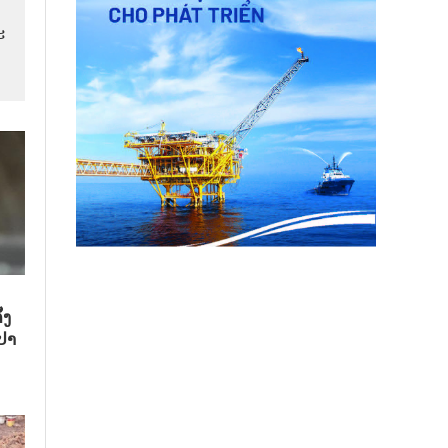
​
້ງ
ປາ