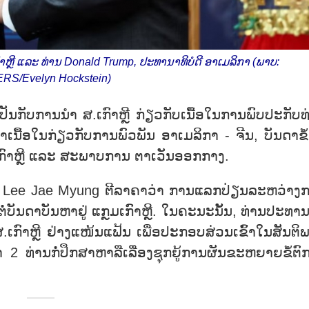
າຫຼີ ແລະ ທ່ານ Donald Trump, ປະທານາທິບໍດີ ອາເມລິກາ (ພາບ:
RS/Evelyn Hockstein)
ັນ​ກັບ​ການ​ນຳ ສ.ເກົ​າ​ຫຼີ ກ່ຽວ​ກັບ​ເນື້ອ​ໃນ​ການ​ພົບ​ປະ​ກັບ​
​ເນື້ອ​ໃນ​ກ່ຽວ​ກັບ​ການ​ພົວ​ພັນ ອາ​ເມ​ລິ​ກາ - ຈີນ, ບັນ​ດາ​ຂໍ້​
ມ​ເກົາ​ຫຼີ ແລະ ສະ​ພາບ​ການ​ ຕາ​ເວັນ​ອອກ​ກາງ.
​ບໍ​ດີ Lee Jae Myung ຕີ​ລາ​ຄາ​ວ່າ ການ​ແລກ​ປ່ຽນ​ລະ​ຫວ່າງ​
ບັນ​ດາ​ບັນ​ຫາ​ຢູ່​ ແກຼມ​ເກົາ​ຫຼີ. ໃນ​ຄະ​ນະ​ນັ້ນ, ທ່ານ​ປະ​ທານ​າ
ເກົາ​ຫຼີ ຢ່າ​ງ​ແໜ້ນ​ແຟ້ນ ເພື່ອ​ປະ​ກອບ​ສ່ວນ​ເຂົ້າ​ໃນ​ສັນ​ຕິ
່ານກໍ່​ປຶກ​ສ​າ​ຫາ​ລື​ເລື່ອງ​ຊຸກ​ຍູ້​ການ​ຜັນ​ຂະ​ຫຍາຍ​ຂໍ້​ຕົກ​