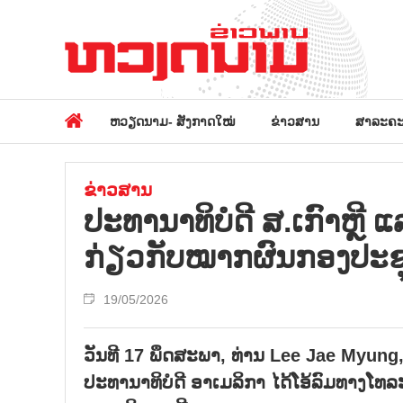
ຫວຽດນາມ- ສັງກາດໃໝ່
ຂ່າວສານ
ສາລະຄະ
ຂ່າວສານ
ປະທານາທິບໍດີ ສ.ເກົາຫຼີ
ກ່ຽວກັບໝາກຜົນກອງປະຊຸ
19/05/2026
ວັນທີ 17 ພຶດສະພາ, ທ່ານ Lee Jae Myung,
ປະທານາທິບໍດີ ອາເມລິກາ ໄດ້ໂອ້ລົມທາງໂ