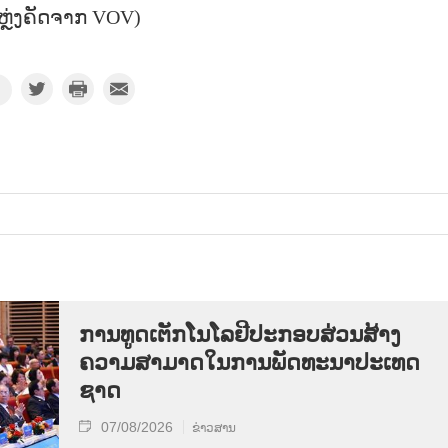
ຫຼ່ງຄັດຈາກ VOV)
ການ​ທູດ​ເຕັກ​ໂນ​ໂລ​ຢີ​ປະ​ກອບ​ສ່ວນ​ສ້າງ​
ຄວາມ​ສາ​ມາດ​ໃນ​ການ​ພັດ​ທະ​ນາ​ປະ​ເທດ​
ຊາດ
07/08/2026
ຂ່າວສານ