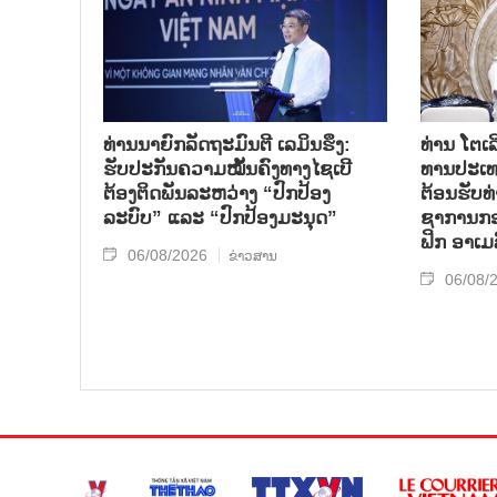
ທ່ານນາຍົກລັດຖະມົນຕີ ເລມິນຮຶງ:
ທ່ານ ໂຕ​ເລ
ຮັບປະກັນຄວາມໝັ້ນຄົງທາງໄຊເບີ
ທານ​ປະ​ເ
ຕ້ອງຕິດພັນລະຫວ່າງ “ປົກປ້ອງ
ຕ້ອນ​ຮັບ​
ລະບົບ” ແລະ “ປົກປ້ອງມະນຸດ”
ຊາ​ການກອງ
ຟິກ ອາ​ເມ​
06/08/2026
ຂ່າວສານ
06/08/