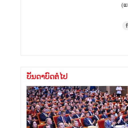
(ແ
ບັນດາບົດຕໍ່ໄປ