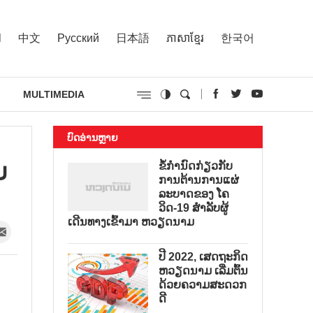
l
中文
Русский
日本語
ភាសាខ្មែរ
한국어
MULTIMEDIA
ບົດອ່ານຫຼາຍ
ບ
ຂໍ້ກຳນົດກ່ຽວກັບ
ການຕ້ານການແຜ່
ລະບາດຂອງ ໂຄ
ວິດ-19 ສຳລັບຜູ້
ເດີນທາງເຂົ້າມາ ຫວຽດນາມ
ປີ 2022, ເສດຖະກິດ
ຫວຽດນາມ ເລີ່ມຕົ້ນ
ດ້ວຍຄວາມສະດວກ
ດີ