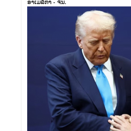
ອາເມລິກາ - ຈີນ.