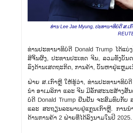
ທ່ານ Lee Jae Myung, ປະທານາທິບໍດີ ສ.ເກົ
REUTE
ທ່ານ​ປະ​ທາ​ນາ​ທິ​ບໍ​ດີ Donald Trump ໄດ້​ແບ່ງ​ປ
ສິ​ຈິ້ນ​ຜິ້ງ, ​ປະ​ທານ​ປະ​ເທດ ຈີນ, ລວມ​ທັງ​ບັນ​ດາ
ລົງ​ດ້ານ​ເສດ​ຖະ​ກິດ, ການ​ຄ້າ, ບັນ​ຫາ​ຢູ່​ແຫຼ
ຝ່າຍ ສ.ເກົາ​ຫຼີ ໃຫ້​ຮູ້​ວ່າ, ທ່ານ​ປະ​ທາ​ນາ​ທິ
ນຳ ອາ​ເມ​ລິ​ກາ ແລະ ຈີນ ມີ​ລັກ​ສະ​ນະ​ສ້າງ​ສັນ​ຕໍ່​
ບໍ​ດີ Donald Trump ຢືນ​ຢັນ​ ຈະ​ສົມ​ທົບ​ກັບ ສ.
ແລະ ສະ​ຖຽ​ນ​ລະ​ພາບ​ຢູ່​ແກຼນ​ເກົາ​ຫຼີ. ການ​ນຳ 2 ທ
ດ້ານ​ການ​ຄ້າ 2 ຝ່າຍ​ທີ່​ໄດ້​ລົງ​ນາ​ມ​ໃນ​ປີ 2025.