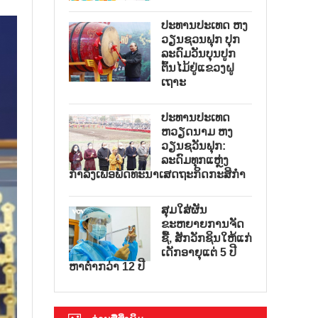
ປະທານປະເທດ ຫງ
ວຽນຊວນຟຸກ ປຸກ
ລະດົມວັນບຸນປູກ
ຕົ້ນໄມ້ຢູ່ແຂວງຝູ
ເຖາະ
ປະທານປະເທດ
ຫວຽດນາມ ຫງ
ວຽນຊວັນຟຸກ:
ລະດົມທຸກແຫຼ່ງ
ກຳລັງເພື່ອພັດທະນາເສດຖະກິດກະສິກຳ
ສຸມໃສ່ຜັນ
ຂະຫຍາຍການຈັດ
ຊື້, ສັກວັກຊິນໃຫ້ແກ່
ເດັກອາຍຸແຕ່ 5 ປີ
ຫາຕ່ຳກວ່າ 12 ປີ