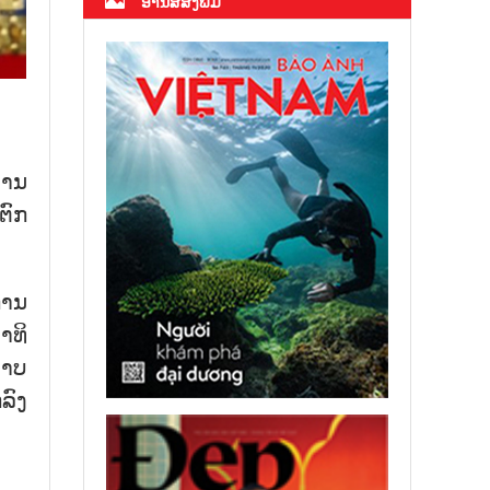
ອ່ານສື່ສິ່ງພິມ
ທ່ານ
ຕົກ​
ການ​
​ທິ​
​ພາບ
ລົງ​