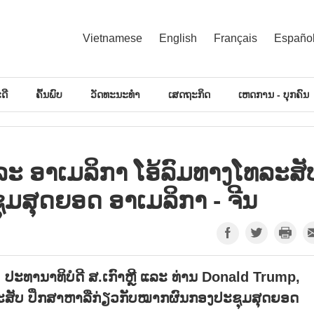
Vietnamese
English
Français
Españo
ດີ
ຄົ້ນພົບ
ວັດທະນະທຳ
ເສດຖະກິດ
ເຫດການ - ບຸກຄົນ
 ແລະ ອາເມລິກາ ໂອ້ລົມທາງໂທລະສັ
ມສຸດຍອດ ອາເມລິກາ - ຈີນ
 ປະທານາທິບໍດີ ສ.ເກົາຫຼີ ແລະ ທ່ານ Donald Trump,
ທລະສັບ ປຶກສາຫາລືກ່ຽວກັບໝາກຜົນກອງປະຊຸມສຸດຍອດ