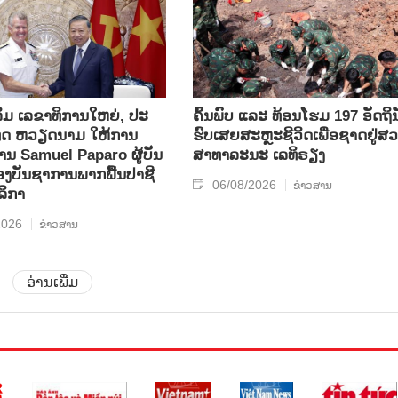
ິມ ເລ​ຂາ​ທິ​ການ​ໃຫຍ່, ປະ​
ຄົ້ນ​ພົບ ແລະ ທ້ອນ​ໂຮມ 197 ອັດ​ຖິ​ນ
ທດ ​ຫວຽດ​ນາມ ໃຫ້​ການ​
ຮົບ​ເສຍ​ສະຫຼະ​ຊີ​ວິດ​ເພື່ອ​ຊາດ​ຢູ່​ສວ
ທ່ານ Samuel Paparo ຜູ້​ບັນ​
ສາ​ທາ​ລະ​ນະ ເລ​ທິ​ຣຽງ
​ບັນ​ຊາ​ການພາກ​ພື້ນ​ປາ​ຊີ​
06/08/2026
ຂ່າວສານ
ລິ​ກາ
2026
ຂ່າວສານ
ອ່ານເພີ່ມ