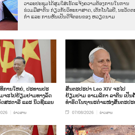
ວາ​ລະ​ປະ​ຊຸມ​ໄດ້​ສຸມ​ໃສ່​ເຮັດ​ແຈ້ງ​ຄວາມ​ຕ້ອງ​ການ​ໃນ​ການ​
ຮ່ວມ​ມື​ສາ​ກົນ ກ່ຽວ​ກັບ​ວິ​ທະ​ຍາ​ສາດ, ເຕັກ​ໂນ​ໂລ​ຢີ, ນະ​ວັດ​ຕະ
ກຳ ແລະ ການ​ຫັນ​ເປັນ​ດີ​ຈີ​ຕອນ​ຂອງ ຫວຽດ​ນາມ
​ທິ​ການ​ໃຫຍ່, ປ​ະ​ທານ​ປະ​
ສັນຕະປະປາ Leo XIV ຈະໄປ
ມ​ຈະ​ໄປ​ຢ້ຽມ​ຢາມ​ທາງ​ລັດ​
ຢ້ຽມຢາມ ອາເມລິກາ ລາຕິນ ເປັນຄັ
 ອົດ​ສະ​ຕາ​ລີ ແລະ ນິວ​ຊີ​ແລນ
ທຳອິດໃນຖານະຕຳແໜ່ງສັນຕະປະ
2026
07/08/2026
ຂ່າວສານ
ຂ່າວສານ