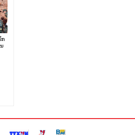
ັກ​
ນ​