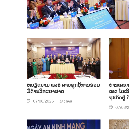
ຫວຽດ​ນາມ ແລະ ລາວ​ຊຸກ​ຍູ້​ການ​ຮ່ວມ​
ທ່ານ​ເລ​ຂາ
ມື​ດ້ານວ​ິ​ທະ​ຍາ​ສາດ
ເທດ ໂຕ​ເລິ
ຖະ​ກິດ​ຢູ່
07/08/2026
ຂ່າວສານ
07/08/