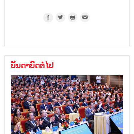
ບັນດາບົດຕໍ່ໄປ