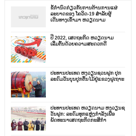
ຂໍ້ກຳນົດກ່ຽວກັບການຕ້ານການແຜ່
ລະບາດຂອງ ໂຄວິດ-19 ສຳລັບຜູ້
ເດີນທາງເຂົ້າມາ ຫວຽດນາມ
ປີ 2022, ເສດຖະກິດ ຫວຽດນາມ
ເລີ່ມຕົ້ນດ້ວຍຄວາມສະດວກດີ
ປະທານປະເທດ ຫງວຽນຊວນຟຸກ ປຸກ
ລະດົມວັນບຸນປູກຕົ້ນໄມ້ຢູ່ແຂວງຝູເຖາະ
ປະທານປະເທດ ຫວຽດນາມ ຫງວຽນຊ
ວັນຟຸກ: ລະດົມທຸກແຫຼ່ງກຳລັງເພື່ອ
ພັດທະນາເສດຖະກິດກະສິກຳ