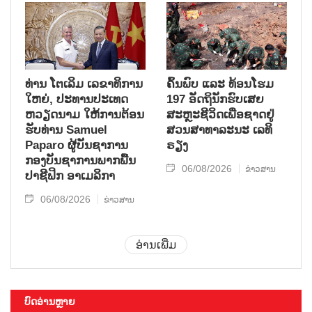
ທ່ານ ໂຕ​ເລິມ ເລ​ຂາ​ທິ​ການ​
ຄົ້ນ​ພົບ ແລະ ທ້ອນ​ໂຮມ
ໃຫຍ່, ປະ​ທານ​ປະ​ເທດ ​
197 ອັດ​ຖິ​ນັກ​ຮົບ​ເສຍ​
ຫວຽດ​ນາມ ໃຫ້​ການ​ຕ້ອນ​
ສະຫຼະ​ຊີ​ວິດ​ເພື່ອ​ຊາດ​ຢູ່​
ຮັບ​ທ່ານ Samuel
ສວນ​ສາ​ທາ​ລະ​ນະ ເລ​ທິ​
Paparo ຜູ້​ບັນ​ຊາ​ການ
ຣຽງ
ກອງ​ບັນ​ຊາ​ການພາກ​ພື້ນ​
06/08/2026
ຂ່າວສານ
ປາ​ຊີ​ຟິກ ອາ​ເມ​ລິ​ກາ
06/08/2026
ຂ່າວສານ
ອ່ານເພີ່ມ
ບົດອ່ານຫຼາຍ