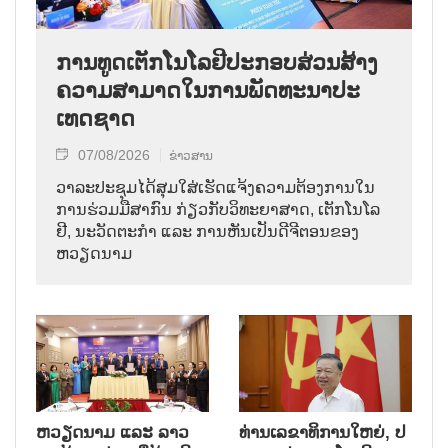
ການ​ທູດ​ເຕັກ​ໂນ​ໂລ​ຢີ​ປະ​ກອບ​ສ່ວນ​ສ້າງ​
ຄວາມ​ສາ​ມາດ​ໃນ​ການ​ພັດ​ທະ​ນາ​ປະ​
ເທດ​ຊາດ
07/08/2026
ຂ່າວສານ
ວາ​ລະ​ປະ​ຊຸມ​ໄດ້​ສຸມ​ໃສ່​ເຮັດ​ແຈ້ງ​ຄວາມ​ຕ້ອງ​ການ​ໃນ​
ການ​ຮ່ວມ​ມື​ສາ​ກົນ ກ່ຽວ​ກັບ​ວິ​ທະ​ຍາ​ສາດ, ເຕັກ​ໂນ​ໂລ​
ຢີ, ນະ​ວັດ​ຕະ​ກຳ ແລະ ການ​ຫັນ​ເປັນ​ດີ​ຈີ​ຕອນ​ຂອງ
ຫວຽດ​ນາມ
ຫວຽດ​ນາມ ແລະ ລາວ​
ທ່ານ​ເລ​ຂາ​ທິ​ການ​ໃຫຍ່, ປ​