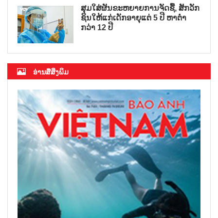
ສຸມໃສ່ຜັນຂະຫຍາຍການຈັດຊື້, ສັກວັກ
ຊິນໃຫ້ແກ່ເດັກອາຍຸແຕ່ 5 ປີ ຫາຕ່ຳ
ກວ່າ 12 ປີ
ອ່ານສື່ສິ່ງພິມ