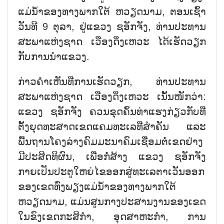
ແມ່ນ້ຳຂອງທາງພາກໃຕ້ ຫວຽດນາມ, ຕອນເຊົ້າ
ວັນທີ 9 ຕຸລາ, ຢູ່ແຂວງ ຊອັກຈັງ, ທ່ານປະທານ
ສະພາແຫ່ງຊາດ ເວືອງດິ່ງເຫວະ ໄດ້ເຮັດວຽກ
ກັບການນຳແຂວງ.
ກ່າວຄຳເຫັນທີ່ການເຮັດວຽກ, ທ່ານປະທານ
ສະພາແຫ່ງຊາດ ເວືອງດິ່ງເຫວະ ເນັ້ນໜັກວ່າ:
ແຂວງ ຊອັກຈັງ ຄວນຂຸດຄົ້ນທ່າແຮງກ່ຽວກັບທີ່
ຕັ້ງຍຸດທະສາດເຂດແຄມທະເລທີ່ສຳຄັນ ແລະ
ພື້ນຖານໂຄງລ່າງຄົມມະນາຄົມເຊື່ອມຕໍ່ເຂດຢ່າງ
ມີປະສິດທິຜົນ, ເພື່ອກໍ່ສ້າງ ແຂວງ ຊອັກຈັງ
ກາຍເປັນປະຕູໃຫຍ່ໄຂອອກສູ່ທະເລຕາເວັນອອກ
ຂອງເຂດທົ່ງພຽງແມ່ນ້ຳຂອງທາງພາກໃຕ້
ຫວຽດນາມ, ແມ່ນສູນກາງປະສານງານຂອງເຂດ
ໃນຂົງເຂດກະສິກຳ, ອຸດສາຫະກຳ, ການ