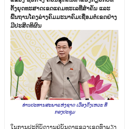
ຕັ້ງຍຸດທະສາດເຂດແຄມທະເລທີ່ສຳຄັນ ແລະ
ພື້ນຖານໂຄງລ່າງຄົມມະນາຄົມເຊື່ອມຕໍ່ເຂດຢ່າງ
ມີປະສິດທິຜົນ
ທ່ານປະທານສະພາແຫ່ງຊາດ ເວືອງດິ່ງເຫວະ ທີ່
ກອງປະຊຸມ
ໃນການປະຕິບັດງານຢູ່ບັນດາແຂວງເຂດທົ່ງພຽງ