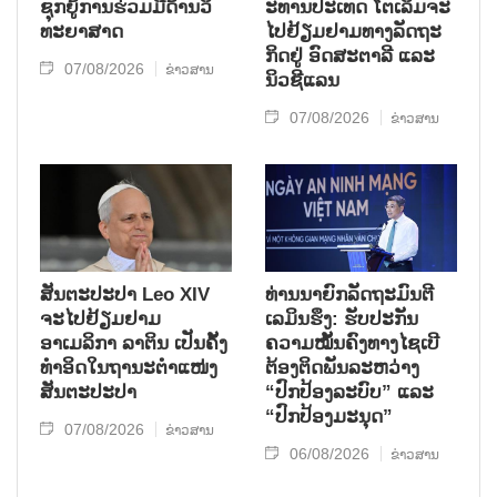
ຊຸກ​ຍູ້​ການ​ຮ່ວມ​ມື​ດ້ານວ​ິ​
ະ​ທານ​ປະ​ເທດ ໂຕ​ເລິມ​ຈະ​
ທະ​ຍາ​ສາດ
ໄປ​ຢ້ຽມ​ຢາມ​ທາງ​ລັດ​ຖະ​
ກິດ​ຢູ່ ອົດ​ສະ​ຕາ​ລີ ແລະ
07/08/2026
ຂ່າວສານ
ນິວ​ຊີ​ແລນ
07/08/2026
ຂ່າວສານ
ສັນຕະປະປາ Leo XIV
ທ່ານນາຍົກລັດຖະມົນຕີ
ຈະໄປຢ້ຽມຢາມ
ເລມິນຮຶງ: ຮັບປະກັນ
ອາເມລິກາ ລາຕິນ ເປັນຄັ້ງ
ຄວາມໝັ້ນຄົງທາງໄຊເບີ
ທຳອິດໃນຖານະຕຳແໜ່ງ
ຕ້ອງຕິດພັນລະຫວ່າງ
ສັນຕະປະປາ
“ປົກປ້ອງລະບົບ” ແລະ
“ປົກປ້ອງມະນຸດ”
07/08/2026
ຂ່າວສານ
06/08/2026
ຂ່າວສານ