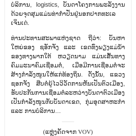
ບໍລິການ, logistics, ບັນດາໂຄງການພະລັງງານ
ດ້ວຍຈຸດສຸມແມ່ນທ່າກ່ຳປັ່ນຢູ່ນອກປາກທະເລ
ເຈິ່ນເດ່.
ທ່ານປະທານສະພາແຫ່ງຊາດ ຖືວ່າ: ບັນຫາ
ໃຫຍ່ຂອງ ຊອັກຈັງ ແລະ ເຂດທົ່ງພຽງແມ່ນ້ຳ
ຂອງທາງພາກໃຕ້ ຫວຽດນາມ ແມ່ນເສັ້ນທາງ
ຄົມມະນາຄົມເຊື່ອມຕໍ່, ເມື່ອມີການເຊື່ອມຕໍ່ຈະ
ສ້າງກຳລັງໜູນໃຫ້ແກ່ທ້ອງຖິ່ນ. ດັ່ງນັ້ນ, ແຂວງ
ຊອກຈັງ ສືບຕໍ່ຍູ້ໄວວິວັດການຫັນເປັນຕົວເມືອງ,
ຮັບປະກັນການເຊື່ອມຕໍ່ລະຫວ່າງບັນດາຕົວເມືອງ
ເປັນກຳລັງໜູນກັບບັນດາເຂດ, ກຸ່ມອຸດສາຫະກຳ
ແລະ ການບໍລິການ…
(ແຫຼ່ງຄັດຈາກ VOV)