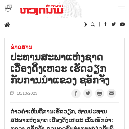
ຂ່າວສານ
ປະທານສະພາແຫ່ງຊາດ
ເວືອງດິ່ງເຫວະ ເຮັດວຽກ
ກັບການນຳແຂວງ ຊອັກຈັງ
10/10/2023
ກ່າວຄຳເຫັນທີ່ການເຮັດວຽກ, ທ່ານປະທານ
ສະພາແຫ່ງຊາດ ເວືອງດິ່ງເຫວະ ເນັ້ນໜັກວ່າ:
ແຂວງ ຊອັກຈັງ ຄວນຂຸດຄົ້ນທ່າແຮງກ່ຽວກັບທີ່