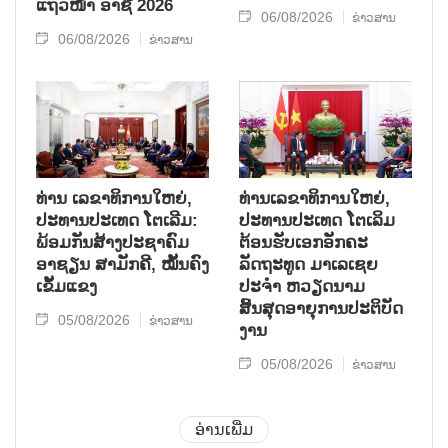
ແຖວໜ້າ ອາຊີ 2026
06/08/2026
ຂ່າວສານ
06/08/2026
ຂ່າວສານ
ທ່ານ ເລຂາທິການໃຫຍ່,
ທ່ານເລຂາທິການໃຫຍ່,
ປະທານປະເທດ ໂຕເລີມ:
ປະທານປະເທດ ໂຕເລິມ
ພ້ອມກັນສ້າງປະຊາຄົມ
ຕ້ອນຮັບເອກອັກຄະ
ອາຊຽນ ສາມັກຄີ, ໝັ້ນຄົງ
ລັດຖະທູດ ມາເລເຊຍ
ເຂັ້ມແຂງ
ປະຈຳ ຫວຽດນາມ
ສິ້ນສຸດອາຍຸການປະຕິບັດ
05/08/2026
ຂ່າວສານ
ງານ
05/08/2026
ຂ່າວສານ
ອ່ານເພີ່ມ