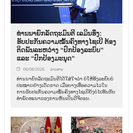
ທ່ານນາຍົກລັດຖະມົນຕີ ເລມິນຮຶງ:
ຮັບປະກັນຄວາມໝັ້ນຄົງທາງໄຊເບີ ຕ້ອງ
ຕິດພັນລະຫວ່າງ “ປົກປ້ອງລະບົບ”
ແລະ “ປົກປ້ອງມະນຸດ”
06/08/2026
ຂ່າວສານ
ທ່ານນາຍົກລັດຖະມົນຕີໄດ້ໃສ່ໃຈວ່າ ບໍ່ໃຫ້ທັງລະບົບບໍ່
ປະໝາດຢ່າງເດັດຂາດ ເມື່ອບາງເທື່ອຄວາມໄວໃນ
ການຮັບປະກັນຄວາມໝັ້ນຄົງທາງໄຊເບີຍັງບໍ່ໄປທັນກັບ
ທ່າພັດທະນາຂອງການຫັນເປັນດີຈີຕອນ.