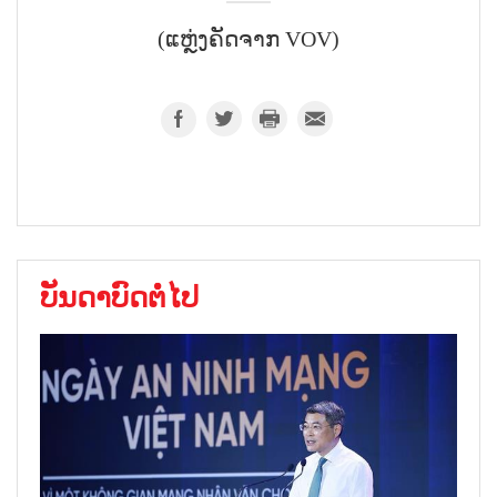
(ແຫຼ່ງຄັດຈາກ VOV)
ບັນດາບົດຕໍ່ໄປ