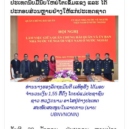
ປະເທດນັບມື້ນັບໃຫຍ່ໂຕເຂັ້ມແຂງ ແລະ ໄດ້
ປະກອບສ່ວນຫຼາຍຢ່າງໃຫ້ແກ່ປະເທດຊາດ
ທ່ານນາງຮອງລັດຖະມົນຕີ ເລທິທູຮັ່ງ ໄດ້ມອບ
ຈຳນວນເງິນ 1,55 ຕື້ດົ່ງ ໂດຍພໍ່ແມ່ປະຊາຊົນ
ຊາວ ຫວຽດນາມ ອາໄສຢູ່ຕ່າງປະເທດ
ສະໜັບສະໜູນໃນລາຍການ (ພາບ:
UBNVNONN)