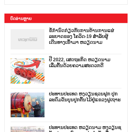
ບົດອ່ານຫຼາຍ
ຂໍ້ກຳນົດກ່ຽວກັບການຕ້ານການແຜ່
ລະບາດຂອງ ໂຄວິດ-19 ສຳລັບຜູ້
ເດີນທາງເຂົ້າມາ ຫວຽດນາມ
ປີ 2022, ເສດຖະກິດ ຫວຽດນາມ
ເລີ່ມຕົ້ນດ້ວຍຄວາມສະດວກດີ
ປະທານປະເທດ ຫງວຽນຊວນຟຸກ ປຸກ
ລະດົມວັນບຸນປູກຕົ້ນໄມ້ຢູ່ແຂວງຝູເຖາະ
ປະທານປະເທດ ຫວຽດນາມ ຫງວຽນຊ