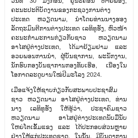
ວັນທີ 30 ມັງກອນ, ຢູ່ນະຄອນ ຫາຍຟ່ອງ,
ຄະນະປະຕິບັດງານຂອງກະຊວງການຕ່າງ
ປະເທດ ຫວຽດນາມ, ນຳໂດຍທ່ານນາງຮອງ
ລັດຖະມົນຕີການຕ່າງປະເທດ ເລທິທູຮັ່ງ, ຫົວໜ້າ
ຄະນະກຳມະການກ່ຽວກັບຊາວ ຫວຽດນາມ
ອາໄສຢູ່ຕ່າງປະເທດ, ໄດ້ມາຢ້ຽມຢາມ ແລະ
ອວຍພອນການນຳ, ຜູ້ບັນຊາການ, ພະນັກງານ,
ນັກຮົບກອງບັນຊາການກອງທັບເຮືອ, ເນື່ອງໃນ
ໂອກາດລະດູບານໃໝ່ປີມະໂລງ 2024.
ເມື່ອແຈ້ງໃຫ້ຊາບກ່ຽວກັບສະພາບປະຊາສົມ
ຊາວ ຫວຽດນາມ ອາໄສຢູ່ຕ່າງປະເທດ, ທ່ານ
ນາງ ເລທິທູຮັ່ງ ໃຫ້ຮູ້ວ່າ, ປະຊາຄົມຊາວ
ຫວຽດນາມ ອາໄສຢູ່ຕ່າງປະເທດນັບມື້ນັບ
ໃຫຍ່ໂຕເຂັ້ມແຂງ ແລະ ໄດ້ປະກອບສ່ວນຫຼາຍ
ຢ່າງໃຫ້ແກ່ປະເທດຊາດ, ໃນນັ້ນ, ມີບັນດາການ