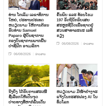
ທ່ານ ໂຕ​ເລິມ ເລ​ຂາ​ທິ​ການ​
ຄົ້ນ​ພົບ ແລະ ທ້ອນ​ໂຮມ
ໃຫຍ່, ປະ​ທານ​ປະ​ເທດ ​
197 ອັດ​ຖິ​ນັກ​ຮົບ​ເສຍ​
ຫວຽດ​ນາມ ໃຫ້​ການ​ຕ້ອນ​
ສະຫຼະ​ຊີ​ວິດ​ເພື່ອ​ຊາດ​ຢູ່​
ຮັບ​ທ່ານ Samuel
ສວນ​ສາ​ທາ​ລະ​ນະ ເລ​ທິ​
Paparo ຜູ້​ບັນ​ຊາ​ການ
ຣຽງ
ກອງ​ບັນ​ຊາ​ການພາກ​ພື້ນ​
06/08/2026
ຂ່າວສານ
ປາ​ຊີ​ຟິກ ອາ​ເມ​ລິ​ກາ
06/08/2026
ຂ່າວສານ
ນີງບິ່ງ ໄດ້ຮັບການສະເໜີ
ຫວຽດນາມ ມີໜ້າຢ່າງຈະ
ຊື່ເລືອກໃຫ້ເປັນຈຸດ
ແຈ້ງໃນກະສະຟອງ AI ໃນ
ປາຍທາງທີ່ຫາກໍ່ພົ້ນເດັ່ນ
ທົ່ວໂລກ