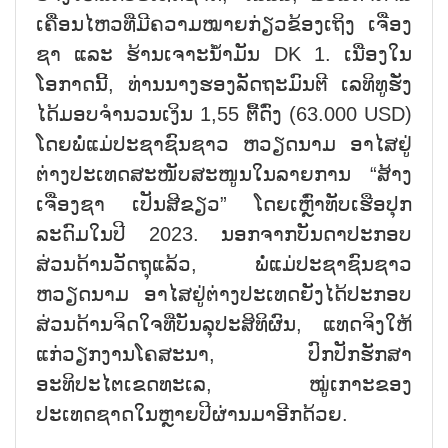
ເຄື່ອນໄຫວທີ່ມີຄວາມໝາຍກ່ຽວຂ້ອງເຖິງ ເຈື່ອງ
ຊາ ແລະ ຮ້ານເຈາະນ້ຳມັນ DK 1. ເນື່ອງໃນ
ໂອກາດນີ້, ທ່ານນາງຮອງລັດຖະມົນຕີ ເລທິທູຮັ່ງ
ໄດ້ມອບຈຳນວນເງິນ 1,55 ຕື້ດົ່ງ (63.000 USD)
ໂດຍພໍ່ແມ່ປະຊາຊົນຊາວ ຫວຽດນາມ ອາໄສຢູ່
ຕ່າງປະເທດສະໜັບສະໜູນໃນລາຍການ “ສ້າງ
ເຈື່ອງຊາ ເປັນສີຂຽວ” ໂດຍເຫຼົ່າທັບເຮືອປຸກ
ລະດົມໃນປີ 2023. ນອກຈາກບັນດາປະກອບ
ສ່ວນດ້ານວັດຖຸແລ້ວ, ພໍ່ແມ່ປະຊາຊົນຊາວ
ຫວຽດນາມ ອາໄສຢູ່ຕ່າງປະເທດຍັງໄດ້ປະກອບ
ສ່ວນດ້ານຈິດໃຈທີ່ບັນລຸປະສິທິຜົນ, ແທດຈິງໃຫ້
ແກ່ວຽກງານໂຄສະນາ, ປົກປັກຮັກສາ
ອະທິປະໄຕເຂດທະເລ, ໝູ່ເກາະຂອງ
ປະເທດຊາດໃນຫຼາຍປີຜ່ານມາອີກດ້ວຍ.