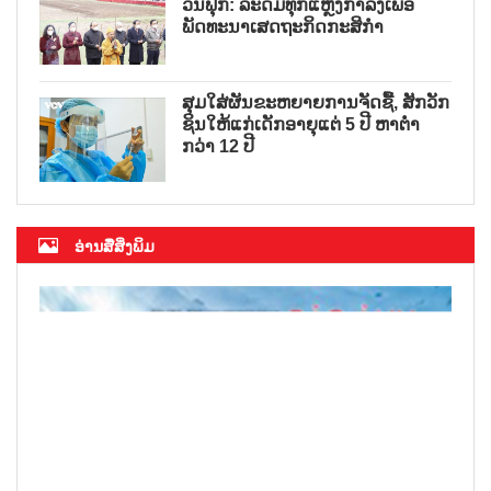
ວັນຟຸກ: ລະດົມທຸກແຫຼ່ງກຳລັງເພື່ອ
ພັດທະນາເສດຖະກິດກະສິກຳ
ສຸມໃສ່ຜັນຂະຫຍາຍການຈັດຊື້, ສັກວັກ
ຊິນໃຫ້ແກ່ເດັກອາຍຸແຕ່ 5 ປີ ຫາຕ່ຳ
ກວ່າ 12 ປີ
ອ່ານສື່ສິ່ງພິມ