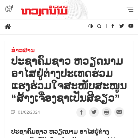
ຂ່າວສານ
ປະຊາຄົມຊາວ ຫວຽດນາມ
ອາໄສຢູ່ຕ່າງປະເທດຮ່ວມ
ແຮງຮ່ວມໃຈສະໜັບສະໜູນ
“ສ້າງເຈື່ອງຊາເປັນສີຂຽວ”
01/02/2024
ປະຊາຄົມຊາວ ຫວຽດນາມ ອາໄສຢູ່ຕ່າງ