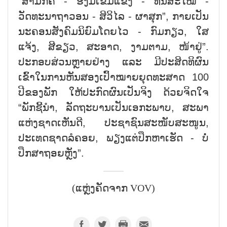
“ສາມັກຄີ - ຮັ່ງມີເຂັ້ມແຂງ - ທັນສະໄໝ -
ວັດທະນາຖາວອນ - ສິວິໄລ - ຜາສຸກ”, ກາຍເປັນ
ນະຄອນສັງຄົມນິຍົມໂດຍໄວ - ກົມກຽວ, ໃສ
ແຈ້ງ, ສີຂຽວ, ສະອາດ, ງາມຕາມ, ໜ້າຢູ່”.
ປະກອບສ່ວນຫຼາຍຢ່າງ ແລະ ມີປະສິດທິຜົນ
ເຂົ້າໃນການຫັນສອງເປົ້າໝາຍຍຸດທະສາດ 100
ປີຂອງພັກ ໃຫ້ປະກົດຜົນເປັນຈິງ ດ້ວຍຈິດໃຈ
“ພັກຊີ້ນຳ, ລັດຖະບານເປັນເອກະພາບ, ສະພາ
ແຫ່ງຊາດເຫັນດີ, ປະຊາຊົນສະໜັບສະໜູນ,
ປະເທດຊາດລໍຄອຍ, ພຽງແຕ່ປຶກຫາເຮັດ - ບໍ່
ປຶກສາຖອຍຫຼັງ”.
(ແຫຼ່ງຄັດຈາກ VOV)