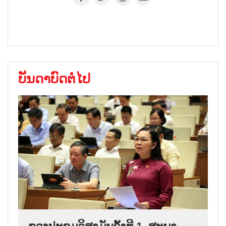
ບັນດາບົດຕໍ່ໄປ