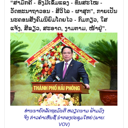
“ສາມັກຄີ - ຮັ່ງມີເຂັ້ມແຂງ - ທັນສະໄໝ -
ວັດທະນາຖາວອນ - ສິວິໄລ - ຜາສຸກ”, ກາຍເປັນ
ນະຄອນສັງຄົມນິຍົມໂດຍໄວ - ກົມກຽວ, ໃສ
ແຈ້ງ, ສີຂຽວ, ສະອາດ, ງາມຕາມ, ໜ້າຢູ່”.
ທ່ານນາຍົກລັດຖະມົນຕີ ຫວຽດນາມ ຟ້າມມິງ
ຈິງ ກ່າວຄຳເຫັນຊີ້ ນຳກອງປະຊຸມໃຫຍ່ (ພາບ:
VOV)