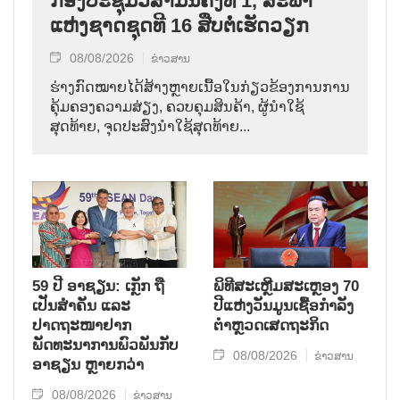
ກອງປະຊຸມວິສາມັນຄັ້ງທີ 1, ສະພາ
ແຫ່ງຊາດຊຸດທີ 16 ສືບຕໍ່ເຮັດວຽກ
08/08/2026
ຂ່າວສານ
ຮ່າງກົດໝາຍໄດ້ສ້າງຫຼາຍເນື້ອໃນກ່ຽວຂ້ອງການການ
ຄຸ້ມຄອງຄວາມສ່ຽງ, ຄວບຄຸມສິນຄ້າ, ຜູ້ນຳໃຊ້
ສຸດທ້າຍ, ຈຸດປະສົງນຳໃຊ້ສຸດທ້າຍ...
59 ປີ ອາຊຽນ: ເກຼັກ ຖື
ພິທີສະເຫຼີມສະເຫຼອງ 70
ເປັນສຳຄັນ ແລະ
ປີແຫ່ງວັນມູນເຊື້ອກຳລັງ
ປາດຖະໜາຢາກ
ຕຳຫຼວດເສດຖະກິດ
ພັດທະນາການພົວພັນກັບ
08/08/2026
ຂ່າວສານ
ອາຊຽນ ຫຼາຍກວ່າ
08/08/2026
ຂ່າວສານ