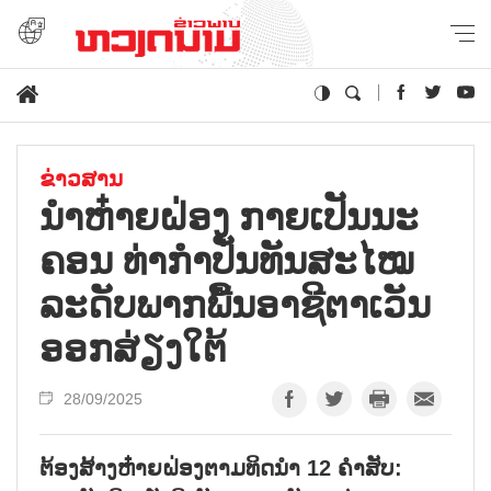
ຂ່າວສານ
ນຳ​ຫ໋າຍ​ຝ່ອງ ​ກາຍ​ເປັນ​ນະ​
ຄອນ ທ່າ​ກຳ​ປັ່ນ​ທັນ​ສະ​ໄໝ
ລະ​ດັບ​ພາກ​ພື້ນອາ​ຊີ​ຕາ​ເວັນ​
ອອກ​ສ່ຽງ​ໃຕ້
28/09/2025
ຕ້ອງສ້າງຫ໋າຍຝ່ອງຕາມທິດນຳ 12 ຄຳສັບ: