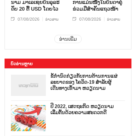
ນາມ ມາ​ເລ​ເຊຍ​ບັນ​ລຸ​ລະ​
ການ​ແມ່ນ​ໜຶ່ງ​ໃນ​ບັນ​ດາ​ຄູ່​
ດັບ 20 ຕື້ USD ໂດຍ​ໄວ
ຮ່ວມ​ມື​ສຳ​ຄັນ​ແຖວ​ໜ້າ
07/08/2026
07/08/2026
ຂ່າວສານ
ຂ່າວສານ
ອ່ານເພີ່ມ
ບົດອ່ານຫຼາຍ
ຂໍ້ກຳນົດກ່ຽວກັບການຕ້ານການແຜ່
ລະບາດຂອງ ໂຄວິດ-19 ສຳລັບຜູ້
ເດີນທາງເຂົ້າມາ ຫວຽດນາມ
ປີ 2022, ເສດຖະກິດ ຫວຽດນາມ
ເລີ່ມຕົ້ນດ້ວຍຄວາມສະດວກດີ