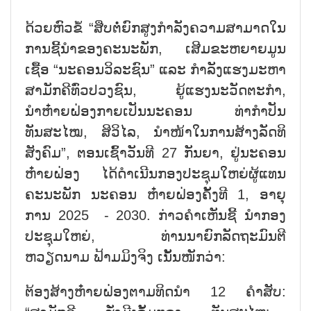
ດ້ວຍຫົວຂໍ້ “ສືບຕໍ່ຍົກສູງກຳລັງຄວາມສາມາດໃນ
ການຊີ້ນຳຂອງຄະນະພັກ, ເສີມຂະຫຍາຍມູນ
ເຊື້ອ “ນະຄອນວິລະຊົນ” ແລະ ກຳລັງແຮງມະຫາ
ສາມັກຄີທົ່ວປວງຊົນ, ຍູ້ແຮງນະວັດຕະກຳ,
ນຳຫ໋າຍຝ່ອງກາຍເປັນນະຄອນ ທ່າກຳປັນ
ທັນສະໄໝ, ສິວິໄລ, ນຳໜ້າໃນການສ້າງລັດທິ
ສັງຄົມ”, ຕອນເຊົ້າວັນທີ 27 ກັນຍາ, ຢູ່ນະຄອນ
ຫ໋າຍຝ່ອງ ໄດ້ດຳເນີນກອງປະຊຸມໃຫຍ່ຜູ້ແທນ
ຄະນະພັກ ນະຄອນ ຫ໋າຍຝ່ອງຄັ້ງທີ 1, ອາຍຸ
ການ 2025 - 2030. ກ່າວຄຳເຫັນຊີ້ ນຳກອງ
ປະຊຸມໃຫຍ່, ທ່ານນາຍົກລັດຖະມົນຕີ
ຫວຽດນາມ ຟ້າມມິງຈິງ ເນັ້ນໜັກວ່າ:
ຕ້ອງສ້າງຫ໋າຍຝ່ອງຕາມທິດນຳ 12 ຄຳສັບ: