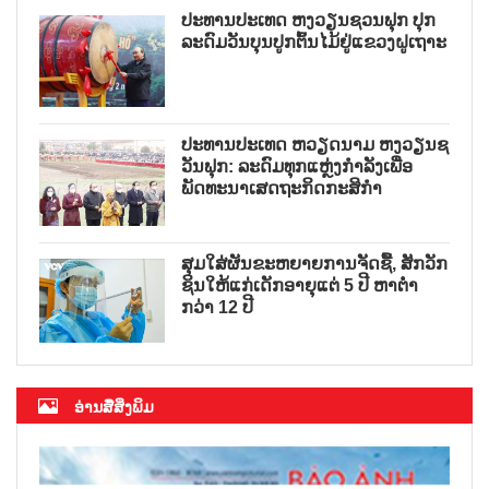
ປະທານປະເທດ ຫງວຽນຊວນຟຸກ ປຸກ
ລະດົມວັນບຸນປູກຕົ້ນໄມ້ຢູ່ແຂວງຝູເຖາະ
ປະທານປະເທດ ຫວຽດນາມ ຫງວຽນຊ
ວັນຟຸກ: ລະດົມທຸກແຫຼ່ງກຳລັງເພື່ອ
ພັດທະນາເສດຖະກິດກະສິກຳ
ສຸມໃສ່ຜັນຂະຫຍາຍການຈັດຊື້, ສັກວັກ
ຊິນໃຫ້ແກ່ເດັກອາຍຸແຕ່ 5 ປີ ຫາຕ່ຳ
ກວ່າ 12 ປີ
ອ່ານສື່ສິ່ງພິມ