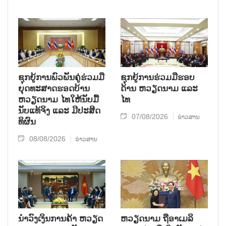
ຊຸກ​ຍູ້​ການ​ພົວ​ພັນ​ຄູ່​ຮ່ວມ​ມື​
ຊຸກຍູ້ການຮ່ວມມືຮອບ
ຍຸດ​ທະ​ສາດ​ຮອດ​ບ້ານ
ດ້ານ ຫວຽດນາມ ແລະ
ຫວຽດ​ນາມ ໄທ​ໃຫ້​ນັບ​ມື້​
ໄທ
ນັບ​ແທ້​ຈິງ ແລະ ມີ​ປະ​ສິດ​
07/08/2026
ຂ່າວສານ
ທິ​ຜົນ
08/08/2026
ຂ່າວສານ
ນຳ​ວົງ​ເງິນ​ການ​ຄ້າ ຫວຽດ​
ຫ​ວຽດ​ນາມ ຖື​ອາ​ເມ​ລິ​