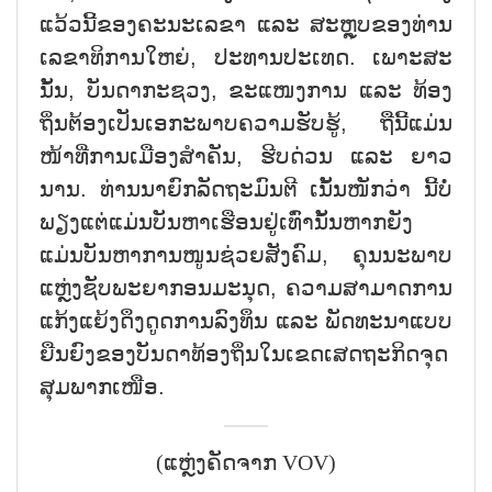
ແວ້ວ​ນີ້​ຂອງ​ຄະ​ນະ​ເລ​ຂາ ແລະ ສະຫຼຸບ​ຂອງ​ທ່ານ​
ເລ​ຂາ​ທິ​ການ​ໃຫຍ່, ປະ​ທານ​ປະ​ເທດ. ເພາະ​ສະ​
ນັ້ນ, ບັນ​ດາ​ກະ​ຊວງ, ຂະ​ແໜງ​ການ ແລະ ທ້ອງ​
ຖິ່ນ​ຕ້ອງ​ເປັນ​ເອ​ກະ​ພາບ​ຄວາມ​ຮັບ​ຮູ້, ຖື​ນີ້​ແມ່ນ​
ໜ້າ​ທີ່​ການ​ເມືອງ​ສຳ​ຄັນ, ຮີບ​ດ່ວນ ແລະ ຍາ​ວ​
ນານ. ທ່ານ​ນາ​ຍົກ​ລັດ​ຖະ​ມົນ​ຕີ ເນັ້ນ​ໜັກ​ວ່າ ນີ້​ບໍ່​
ພຽງ​ແຕ່​ແມ່ນ​ບັນ​ຫາ​ເຮືອນ​ຢູ່​ເທົ່າ​ນັ້ນ​ຫາກ​ຍັງ​
ແມ່ນ​ບັນ​ຫາ​ການ​ໜູນ​ຊ່ວຍ​ສັງ​ຄົມ, ຄຸນ​ນະ​ພາບ​
ແຫຼ່ງ​ຊັບ​ພະ​ຍາ​ກອ​ນ​ມະ​ນຸດ, ຄວາມ​ສາ​ມາດ​ການ​
ແກ້ງ​ແຍ້ງ​ດຶງ​ດູດ​ການ​ລົງ​ທຶນ ແລະ ພັດ​ທະ​ນາ​ແບບ​
ຍືນ​ຍົງ​ຂອງ​ບັນ​ດາ​ທ້ອງ​ຖິ່ນ​ໃນ​ເຂດ​ເສດ​ຖະ​ກິດ​ຈຸດ​
ສຸມ​ພາກ​ເໜືອ.
(ແຫຼ່ງຄັດຈາກ VOV)