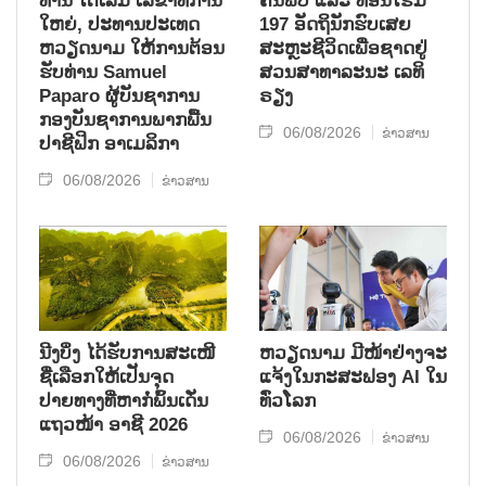
ທ່ານ ໂຕ​ເລິມ ເລ​ຂາ​ທິ​ການ​
ຄົ້ນ​ພົບ ແລະ ທ້ອນ​ໂຮມ
ໃຫຍ່, ປະ​ທານ​ປະ​ເທດ ​
197 ອັດ​ຖິ​ນັກ​ຮົບ​ເສຍ​
ຫວຽດ​ນາມ ໃຫ້​ການ​ຕ້ອນ​
ສະຫຼະ​ຊີ​ວິດ​ເພື່ອ​ຊາດ​ຢູ່​
ຮັບ​ທ່ານ Samuel
ສວນ​ສາ​ທາ​ລະ​ນະ ເລ​ທິ​
Paparo ຜູ້​ບັນ​ຊາ​ການ
ຣຽງ
ກອງ​ບັນ​ຊາ​ການພາກ​ພື້ນ​
06/08/2026
ຂ່າວສານ
ປາ​ຊີ​ຟິກ ອາ​ເມ​ລິ​ກາ
06/08/2026
ຂ່າວສານ
ນີງບິ່ງ ໄດ້ຮັບການສະເໜີ
ຫວຽດນາມ ມີໜ້າຢ່າງຈະ
ຊື່ເລືອກໃຫ້ເປັນຈຸດ
ແຈ້ງໃນກະສະຟອງ AI ໃນ
ປາຍທາງທີ່ຫາກໍ່ພົ້ນເດັ່ນ
ທົ່ວໂລກ
ແຖວໜ້າ ອາຊີ 2026
06/08/2026
ຂ່າວສານ
06/08/2026
ຂ່າວສານ