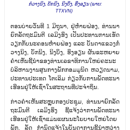
ກ໋​ວາ​ງ​ນິງ, ບັກ​ນິງ, ນິງ​ບິ່ງ, ຮຶງ​ອຽນ (ພາບ:
TTXVN)
ຕອນ​ບ່າ​ຍ​ວັນ​ທີ 1 ມິ​ຖຸ​ນາ, ຢູ່​ຫ໋າຍ​ຝ່ອງ, ທ່ານ​ນາ​
ຍົກ​ລັດ​ຖະ​ມົ​ນ​ຕີ ເລ​ມິງ​ຮຶງ ເປັນ​ປ​ະ​ທານ​ການ​ເຮັດ​
ວຽກ​ກັບ​ນະ​ຄອນ​ຫ໋າຍ​ຝ່ອງ ແລະ ບັນ​ດາ​ແຂວງ​ກ໋​
ວາງ​ນິງ, ບັກ​ນິງ, ນິງ​ບິ່ງ, ຮຶງ​ອຽນ ຜັນ​ຂະ​ຫຍາຍ​
ຄຳ​ເຫັນ​ຊີ້​ນຳ​ຂອງ​ທ່ານ​ເລ​ຂາ​ທິ​ການ​ໃຫຍ່ຄະ​ນະ​
ບໍ​ລິ​ຫານ​ງານ​ສູນ​ກາງ​ພັກ​ກອມ​ມູ​ນິດ ຫວຽດ​ນາມ,
ປະ​ທານ​ປະ​ເທດ ໂຕ​ເລິມ ກ່ຽວ​ກັບ​ການ​ພັດ​ທະ​ນາ
ເຮືອນ​ຢູ່​ໃຫ້​ເຊົ່​າ​ໃນ​ສະ​ຖານ​ທີ່​ປະ​ຈຳ​ຖິ່ນ.
ກ່າວ​ຄຳ​ເຫັນ​ສະຫຼຸບກອງ​ປະ​ຊຸມ, ທ່ານ​ນາ​ຍົກ​ລັດ​
ຖະ​ມົນ​ຕີ ເລ​ມິງ​ຮຶງ ຊີ້​ແຈ້ງວ່າ​ການ​ພັດ​ທະ​ນາ
ເຮືອນ​ຢູ່​ໃຫ້​ເຊົ່າ​ແມ່ນ​ແຜນ​ນະ​ໂຍ​ບາຍ​ໃຫຍ່​ໂດຍ​
ພັກ, ລັດ ກຳ​ນົດ​ແຈ້ງ​ໃນ​ບັນ​ດາ​ການ​ຊີ້​ນຳ​ຫວ່າງ​