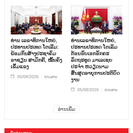
ທ່ານ ເລຂາທິການໃຫຍ່,
ທ່ານເລຂາທິການໃຫຍ່,
ປະທານປະເທດ ໂຕເລີມ:
ປະທານປະເທດ ໂຕເລິມ
ພ້ອມກັນສ້າງປະຊາຄົມ
ຕ້ອນຮັບເອກອັກຄະ
ອາຊຽນ ສາມັກຄີ, ໝັ້ນຄົງ
ລັດຖະທູດ ມາເລເຊຍ
ເຂັ້ມແຂງ
ປະຈຳ ຫວຽດນາມ
ສິ້ນສຸດອາຍຸການປະຕິບັດ
05/08/2026
ຂ່າວສານ
ງານ
05/08/2026
ຂ່າວສານ
ອ່ານເພີ່ມ