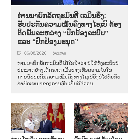
ທ່ານນາຍົກລັດຖະມົນຕີ ເລມິນຮຶງ:
ຮັບປະກັນຄວາມໝັ້ນຄົງທາງໄຊເບີ ຕ້ອງ
ຕິດພັນລະຫວ່າງ “ປົກປ້ອງລະບົບ”
ແລະ “ປົກປ້ອງມະນຸດ”
06/08/2026
ຂ່າວສານ
ທ່ານນາຍົກລັດຖະມົນຕີໄດ້ໃສ່ໃຈວ່າ ບໍ່ໃຫ້ທັງລະບົບບໍ່
ປະໝາດຢ່າງເດັດຂາດ ເມື່ອບາງເທື່ອຄວາມໄວໃນ
ການຮັບປະກັນຄວາມໝັ້ນຄົງທາງໄຊເບີຍັງບໍ່ໄປທັນກັບ
ທ່າພັດທະນາຂອງການຫັນເປັນດີຈີຕອນ.