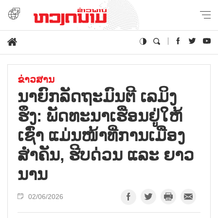
ຂ່າວສານ
ນາ​ຍົກ​ລັດ​ຖະ​ມົນ​ຕີ ເລ​ມິງ​
ຮຶງ: ພັດ​ທະ​ນາ​ເຮືອນ​ຢູ່​ໃຫ້​
ເຊົ່າ ແມ່ນ​ໜ້າ​ທີ່​ການ​ເມືອງ​
ສຳ​ຄັນ, ຮີບ​ດ່ວນ ແລະ ຍາວ​
ນານ
02/06/2026