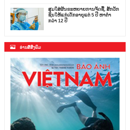
ສຸມໃສ່ຜັນຂະຫຍາຍການຈັດຊື້, ສັກວັກ
ຊິນໃຫ້ແກ່ເດັກອາຍຸແຕ່ 5 ປີ ຫາຕ່ຳ
ກວ່າ 12 ປີ
ອ່ານສື່ສິ່ງພິມ