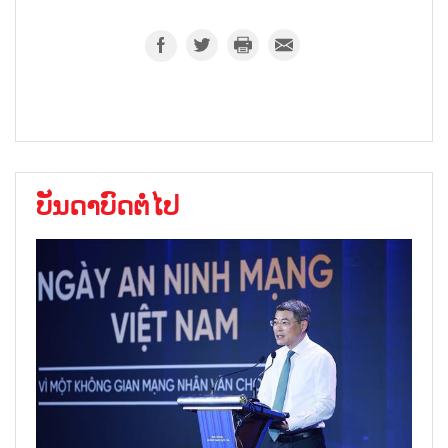
ບັນດາບົດຕໍ່ໄປ