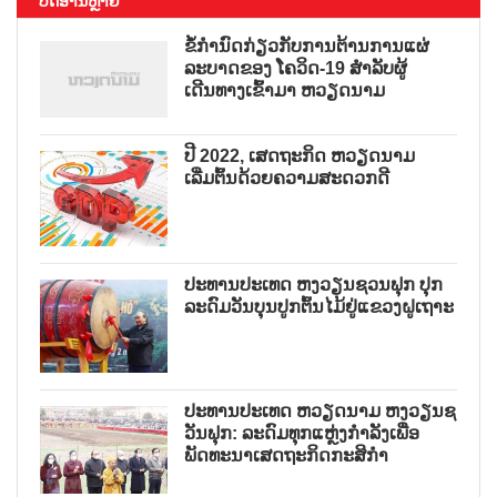
ບົດອ່ານຫຼາຍ
ຂໍ້ກຳນົດກ່ຽວກັບການຕ້ານການແຜ່
ລະບາດຂອງ ໂຄວິດ-19 ສຳລັບຜູ້
ເດີນທາງເຂົ້າມາ ຫວຽດນາມ
ປີ 2022, ເສດຖະກິດ ຫວຽດນາມ
ເລີ່ມຕົ້ນດ້ວຍຄວາມສະດວກດີ
ປະທານປະເທດ ຫງວຽນຊວນຟຸກ ປຸກ
ລະດົມວັນບຸນປູກຕົ້ນໄມ້ຢູ່ແຂວງຝູເຖາະ
ປະທານປະເທດ ຫວຽດນາມ ຫງວຽນຊ
ວັນຟຸກ: ລະດົມທຸກແຫຼ່ງກຳລັງເພື່ອ
ພັດທະນາເສດຖະກິດກະສິກຳ