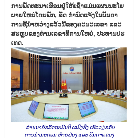
ການ​ພັດ​ທະ​ນາເຮືອນ​ຢູ່​ໃຫ້​ເຊົ່າ​ແມ່ນ​ແຜນ​ນະ​ໂຍ​
ບາຍ​ໃຫຍ່​ໂດຍ​ພັກ, ລັດ ກຳ​ນົດ​ແຈ້ງ​ໃນ​ບັນ​ດາ​
ການ​ຊີ້​ນຳ​ຫວ່າງ​ແວ້ວ​ນີ້​ຂອງ​ຄະ​ນະ​ເລ​ຂາ ແລະ
ສະຫຼຸບ​ຂອງ​ທ່ານ​ເລ​ຂາ​ທິ​ການ​ໃຫຍ່, ປະ​ທານ​ປະ​
ເທດ.
ທ່ານ​ນາ​ຍົກລັດ​ຖະ​ມົນ​ຕີ ເລ​ມິງ​ຮຶງ ເຮັດ​ວຽກ​ກັບ​
ການ​ນຳ​ນະ​ຄອນ ຫ໋າຍ​ຝ່ອງ ແລະ ບັນ​ດາ​ແຂວງ