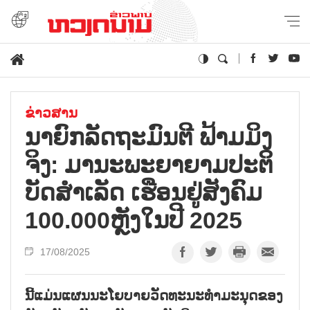
ຂ່າວສານ
ນາ​ຍົກ​ລັດ​ຖະ​ມົນ​ຕີ ຟ້າມ​ມິງ​
ຈິງ: ມາ​ນະ​ພະ​ຍາຍ​າມ​ປະ​ຕິ​
ບັດ​ສຳ​ເລັດ ເຮືອນ​ຢູ່​ສັງ​ຄົມ
100.000ຫຼັງ​ໃນ​ປີ 2025
17/08/2025
ນີ້ແມ່ນແຜນນະໂຍບາຍວັດທະນະທຳມະນຸດຂອງ