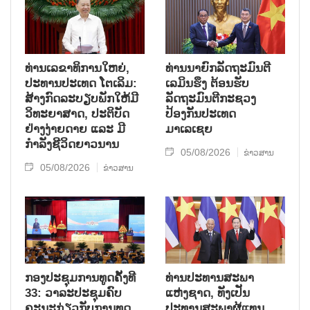
ທ່ານເລຂາທິການໃຫຍ່,
ທ່ານນາຍົກລັດຖະມົນຕີ
ປະທານປະເທດ ໂຕເລິມ:
ເລມິນຮຶງ ຕ້ອນຮັບ
ສ້າງກົດລະບຽບພັກໃຫ້ມີ
ລັດຖະມົນຕີກະຊວງ
ວິທະຍາສາດ, ປະຕິບັດ
ປ້ອງກັນປະເທດ
ຢ່າງງ່າຍດາຍ ແລະ ມີ
ມາເລເຊຍ
ກຳລັງຊີວິດຍາວນານ
05/08/2026
ຂ່າວສານ
05/08/2026
ຂ່າວສານ
ກອງປະຊຸມການທູດຄັ້ງທີ
ທ່ານປະທານສະພາ
33: ວາລະປະຊຸມຄົບ
ແຫ່ງຊາດ, ທັງເປັນ
ຄະນະກ່ຽວກັບການທູດ
ປະທານສະພາຜູ້ແທນ