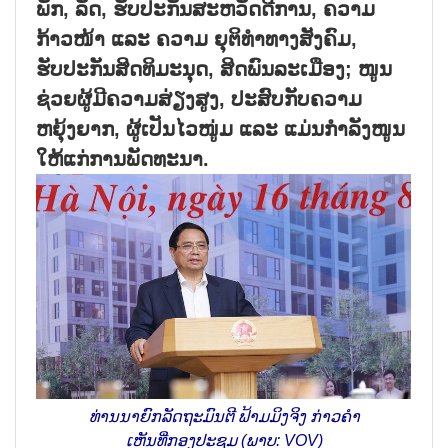
ພັກ, ລັດ, ຮັບປະກັນສະຫວັດດີການ, ຄວາມ
ກ້າວໜ້າ ແລະ ຄວາມ ຍຸຕິທຳທາງສັງຄົມ,
ຮັບປະກັນສິດທິມະນຸດ, ສິດພົນລະເມືອງ; ໜູນ
ຊ່ວຍຜູ້ມີຄວາມສ່ຽງສູງ, ປະສົບກັບຄວາມ
ຫຍຸ້ງຍາກ, ຜູ້ເປັນໄວໜູ່ມ ແລະ ແມ່ນກຳລັງໜູນ
ໃຫ້ແກ່ການພັດທະນາ.
ທ່ານນາຍົກລັດຖະມົນຕີ ຟ້າມມິງຈິງ ກ່າວຄຳ
ເຫັນທີ່ກອງປະຊຸມ (ພາບ: VOV)