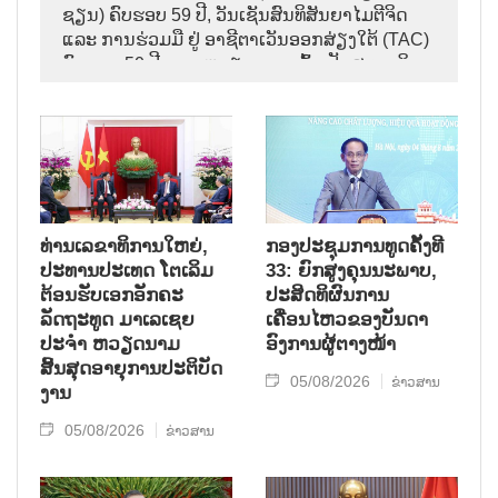
ຊຽນ) ຄົບຮອບ 59 ປີ, ວັນເຊັນສົນທິສັນຍາໄມຕີຈິດ
ແລະ ການຮ່ວມມື ຢູ່ ອາຊີຕາເວັນອອກສ່ຽງໃຕ້ (TAC)
ຄົບຮອບ 50 ປີ ແລະ ຫວຽດນາມ ເຂົ້າເປັນສະມາຊິກ
ອາຊຽນ ຄົບຮອບ 31 ປີ,
ທ່ານເລຂາທິການໃຫຍ່,
ກອງປະຊຸມການທູດຄັ້ງທີ
ປະທານປະເທດ ໂຕເລິມ
33: ຍົກສູງຄຸນນະພາບ,
ຕ້ອນຮັບເອກອັກຄະ
ປະສິດທິຜົນການ
ລັດຖະທູດ ມາເລເຊຍ
ເຄື່ອນໄຫວຂອງບັນດາ
ປະຈຳ ຫວຽດນາມ
ອົງການຜູ້ຕາງໜ້າ
ສິ້ນສຸດອາຍຸການປະຕິບັດ
05/08/2026
ຂ່າວສານ
ງານ
05/08/2026
ຂ່າວສານ