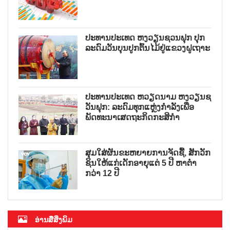
ປະທານປະເທດ ຫງວຽນຊວນຟຸກ ປຸກ
ລະດົມວັນບຸນປູກຕົ້ນໄມ້ຢູ່ແຂວງຝູເຖາະ
ປະທານປະເທດ ຫວຽດນາມ ຫງວຽນຊ
ວັນຟຸກ: ລະດົມທຸກແຫຼ່ງກຳລັງເພື່ອ
ພັດທະນາເສດຖະກິດກະສິກຳ
ສຸມໃສ່ຜັນຂະຫຍາຍການຈັດຊື້, ສັກວັກ
ຊິນໃຫ້ແກ່ເດັກອາຍຸແຕ່ 5 ປີ ຫາຕ່ຳ
ກວ່າ 12 ປີ
ອ່ານສື່ສິ່ງພິມ