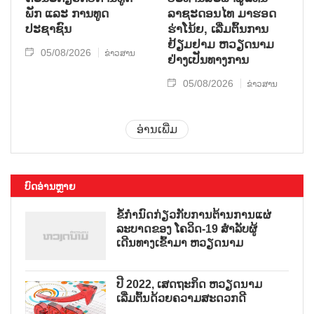
ພັກ ແລະ ການທູດ
ລາຊະດອນໄທ ມາຮອດ
ປະຊາຊົນ
ຮ່າໂນ້ຍ, ເລີ່ມຕົ້ນການ
ຢ້ຽມຢາມ ຫວຽດນາມ
05/08/2026
ຂ່າວສານ
ຢ່າງເປັນທາງການ
05/08/2026
ຂ່າວສານ
ອ່ານເພີ່ມ
ບົດອ່ານຫຼາຍ
ຂໍ້ກຳນົດກ່ຽວກັບການຕ້ານການແຜ່
ລະບາດຂອງ ໂຄວິດ-19 ສຳລັບຜູ້
ເດີນທາງເຂົ້າມາ ຫວຽດນາມ
ປີ 2022, ເສດຖະກິດ ຫວຽດນາມ
ເລີ່ມຕົ້ນດ້ວຍຄວາມສະດວກດີ