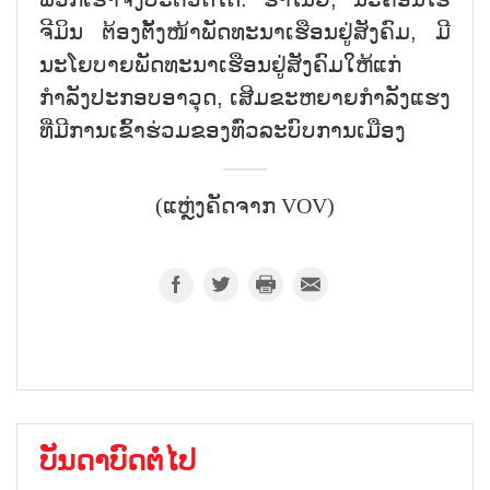
ຈີມິນ ຕ້ອງຕັ້ງໜ້າພັດທະນາເຮືອນຢູ່ສັງຄົມ, ມີ
ນະໂຍບາຍພັດທະນາເຮືອນຢູ່ສັງຄົມໃຫ້ແກ່
ກຳລັງປະກອບອາວຸດ, ເສີມຂະຫຍາຍກຳລັງແຮງ
ທີ່ມີການເຂົ້າຮ່ວມຂອງທົ່ວລະບົບການເມືອງ
(ແຫຼ່ງຄັດຈາກ VOV)
ບັນດາບົດຕໍ່ໄປ