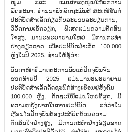
ໜູ່ມ ແລະ ແມ່ນກຳລັງໜູນໃຫ້ແກ່ການ
ພັດທະນາ. ທ່ານນາຍົກລັດຖະມົນຕີ ສະເໜີສືບຕໍ່
ປະຕິບັດສຳເລັດກ່ຽວກັບລະບອບລະບຽບການ,
ວິວັດການເຮັດວຽກ, ພິເສດແມ່ນຄວາມຕັດສິນ
ໃຈສູງ, ມານະພະຍາຍາມໃຫຍ່, ມີການກະທຳ
ຢ່າງຂຽວຂາດ ເພື່ອປະຕິບັດສຳເລັດ 100.000
ຫຼັງໃນປີ 2025. ທ່ານໃຫ້ຮູ້ວ່າ:
ບັນດາໜ້າທີ່ມາດຕະການນັບແຕ່ປັດຈຸບັນຈົນ
ຮອດທ້າຍປີ 2025 ແມ່ນມານະພະຍາຍາມ
ປະຕິບັດສຳເລັດດັດຊະນີກໍ່ສ້າງເຮືອນຢູ່ສັງຄົມ
100.000 ຫຼັງ. ດັດຊະນີນີ້ແມ່ນໃຫຍ່ທີ່ສຸດ, ມີ
ຄວາມຫຍຸ້ງຍາກໃນການປະຕິບັດ, ແຕ່ວ່າໃນ
ເງື່ອນໄຂປັດຈຸບັນຕ້ອງປະຕິບັດດ້ວຍຄວາມ
ຕັດສິນໃຈຢ່າງສູງ, ມີການກະທຳຢ່າງຂ້ຽວຂາດ
ພວກເຮົາຈຶ່ງປະຕິວັດໄດ້. ຮ່າໂນ້ຍ, ນະຄອນໂຮ່