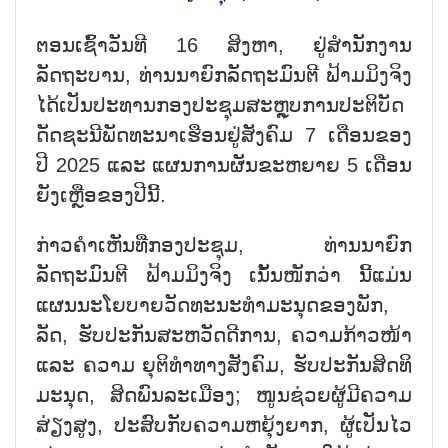
ຕອນເຊົ້າວັນທີ 16 ສິງຫາ, ຢູ່ສຳນັກງານ
ລັດຖະບານ, ທ່ານນາຍົກລັດຖະມົນຕີ ຟ້າມມິງຈິງ
ໄດ້ເປັນປະທານກອງປະຊຸມສະຫຼຸບການປະຕິບັດ
ດັດຊະນີພັດທະນາເຮືອນຢູ່ສັງຄົມ 7 ເດືອນຂອງ
ປີ 2025 ແລະ ແຜນການຜັນຂະຫຍາຍ 5 ເດືອນ
ຍັງເຫຼືອຂອງປີນີ້.
ກ່າວຄຳເຫັນທີ່ກອງປະຊຸມ, ທ່ານນາຍົກ
ລັດຖະມົນຕີ ຟ້າມມິງຈິງ ເນັ້ນໜັກວ່າ ນີ້ແມ່ນ
ແຜນນະໂຍບາຍວັດທະນະທຳມະນຸດຂອງພັກ,
ລັດ, ຮັບປະກັນສະຫວັດດີການ, ຄວາມກ້າວໜ້າ
ແລະ ຄວາມ ຍຸຕິທຳທາງສັງຄົມ, ຮັບປະກັນສິດທິ
ມະນຸດ, ສິດພົນລະເມືອງ; ໜູນຊ່ວຍຜູ້ມີຄວາມ
ສ່ຽງສູງ, ປະສົບກັບຄວາມຫຍຸ້ງຍາກ, ຜູ້ເປັນໄວ