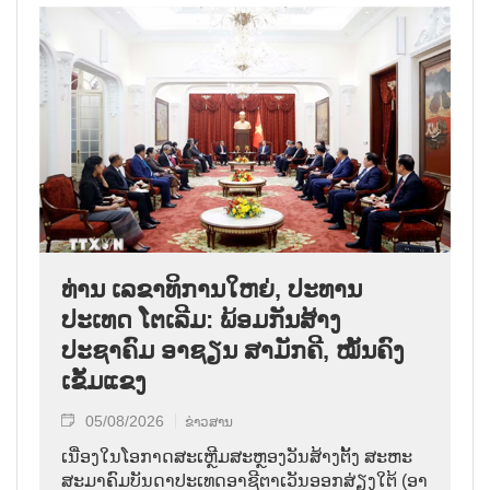
ທ່ານ ເລຂາທິການໃຫຍ່, ປະທານ
ປະເທດ ໂຕເລີມ: ພ້ອມກັນສ້າງ
ປະຊາຄົມ ອາຊຽນ ສາມັກຄີ, ໝັ້ນຄົງ
ເຂັ້ມແຂງ
05/08/2026
ຂ່າວສານ
ເນື່ອງໃນໂອກາດສະເຫຼີມສະຫຼອງວັນສ້າງຕັ້ງ ສະຫະ
ສະມາຄົມບັນດາປະເທດອາຊີຕາເວັນອອກສ່ຽງໃຕ້ (ອາ