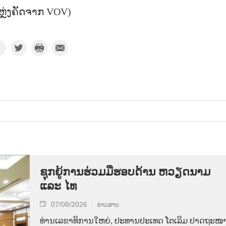
ຫຼ່ງຄັດຈາກ VOV)
ຊຸກຍູ້ການຮ່ວມມືຮອບດ້ານ ຫວຽດນາມ
ແລະ ໄທ
07/08/2026
ຂ່າວສານ
ທ່ານ​ເລ​ຂາ​ທິ​ການ​ໃຫຍ່, ປະ​ທານ​ປະ​ເທດ ໂຕ​ເລິມ ປາດ​ຖະ​ໜາ