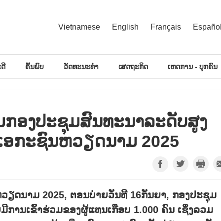
Vietnamese
English
Français
Españo
ດີ
ຄົ້ນພົບ
ວັດທະນະທຳ
ເສດຖະກິດ
ເຫດການ - ບຸກຄົນ
່ວມກອງປະຊຸມສົນທະນາລະດັບສູງ
ດເອກະຊົນຫວຽດນາມ 2025
ຽດນາມ 2025, ຕອນບ່າຍວັນທີ 16ກັນຍາ, ກອງປະຊຸມ
ຍມີການເຂົ້າຮ່ວມຂອງຜູ້ແທນເກືອບ 1.000 ຄົນ ເຊິ່ງລວມ