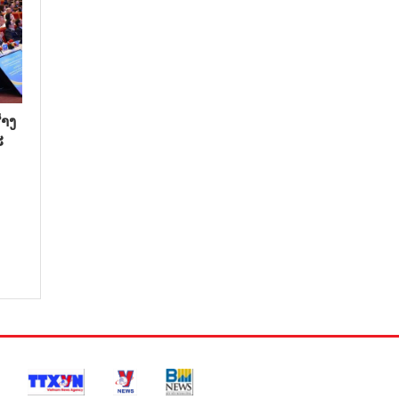
າງ​
​