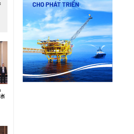
​
​
ຫ້​