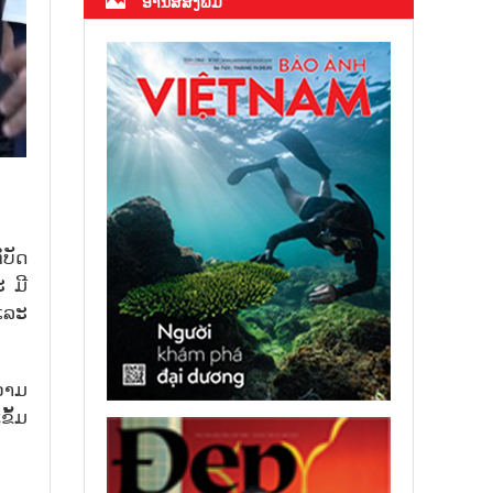
ອ່ານສື່ສິ່ງພິມ
ິບັດ
ະ ມີ
ແລະ
ວາມ
ຂັ້ມ