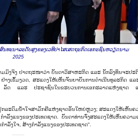
ະຊຸມສົນທະນາລະດັບສູງຂອງເວທີປາໄສເສດຖະກິດເອກະຊົນຫວຽດນາມ
2025
ຟ້າມມິງຈິງ ປາດຖະໜາວ່າ ບັນດາວິສາຫະກິດ ແລະ ນັກລົງທຶນຈະປະຕ
າງເຂັ້ມງວດ, ສະແດງໃຫ້ເຫັນຈັນຍາບັນການ
ດຳເນີນທຸລະກິດ ແລ
ບພັກ, ລັດ ແລະ ປະຊາຊົນໃນຂະບວນການເອກະລາດ
ແຫ່ງຊາດ 
ຸກລະດົມນ້ຳໃຈສາມັກຄີແຫ່
ງຊາດອັນໃຫຍ່ຫຼວງ; ສະແດງໃຫ້ເຫັນຄ
 ກຳລັງແຮງຂອງປະເທດຊາດ. ບັນດາທ່ານຈົ່ງສະແດງໃຫ້ເຫັນ
ຄວາມເ
ົມກຳລັງໃຈ, ສ້າງກຳລັງແຮງຂອງປະເທດຊາດ".