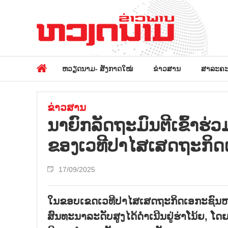
ຫວຽດນາມ- ສັງກາດໃໝ່
ຂ່າວສານ
ສາລະຄະ
ຂ່າວສານ
ນາຍົກລັດຖະມົນຕີເຂົ້າຮ
ຂອງເວທີປາໄສເສດຖະກິ
17/09/2025
ໃນຂອບເຂດເວທີປາໄສເສດຖະກິດເອກະຊົນຫວ
ສົນທະນາລະດັບສູງໄດ້ດຳເນີນຢູ່ຮ່າໂນ້ຍ, ໂດ