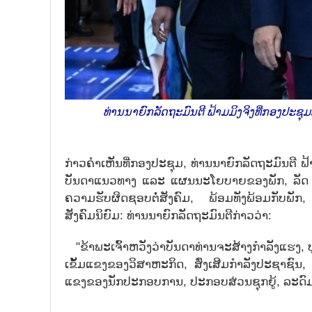
ທ່ານນາຍົກລັດຖະມົນຕີ ຟ້າມມິງຈິງທີ່ກອງປ
ກ່າວຄຳເຫັນທີ່ກອງປະຊຸມ, ທ່ານນາຍົກລັດຖະມົນຕີ 
ບັນດາ
ແນວທາງ ແລະ ແຜນນະໂຍບາຍຂອງພັກ, ລັດ ຢ່
ຄວາມຮັບຜິດຊອບຕໍ່ສັງຄົມ, ພ້ອມທັງພ້ອມກັ
ສັງຄົມນິຍົມ: ທ່ານນາຍົກລັດຖະມົນຕີກ່າວວ່າ:
"ຂ້າພະເຈົ້າຫວັງວ່າບັນດາທ່
ານຈະສ້າງກຳລັງແຮງ, ປ
ເຂັ້ມ
ແຂງຂອງວິສາຫະກິດ, ສົ່ງເສີມກຳລັງປະຊາຊົນ,
ແຂງຂອງນັກປະກອບ
ການ, ປະກອບສ່ວນຊຸກຍູ້, ລະດ