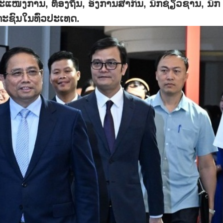
ໜງການ, ທ້ອງຖິ່ນ, ອົງການສາກົນ, ນັກຊ່ຽວຊານ, ນັກ
ະຊົນໃນທົ່ວປະເທດ.