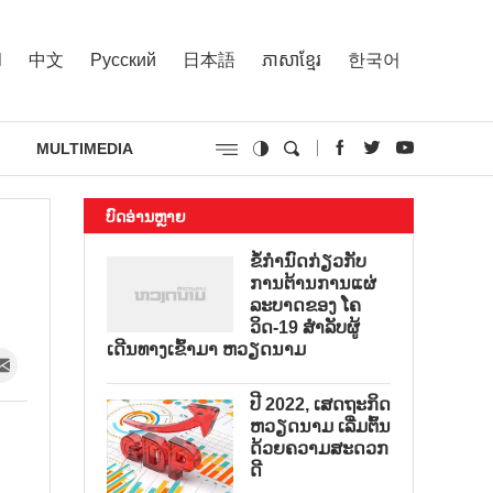
l
中文
Русский
日本語
ភាសាខ្មែរ
한국어
MULTIMEDIA
ບົດອ່ານຫຼາຍ
ຂໍ້ກຳນົດກ່ຽວກັບ
ການຕ້ານການແຜ່
ລະບາດຂອງ ໂຄ
ວິດ-19 ສຳລັບຜູ້
ເດີນທາງເຂົ້າມາ ຫວຽດນາມ
ປີ 2022, ເສດຖະກິດ
ຫວຽດນາມ ເລີ່ມຕົ້ນ
ດ້ວຍຄວາມສະດວກ
ດີ