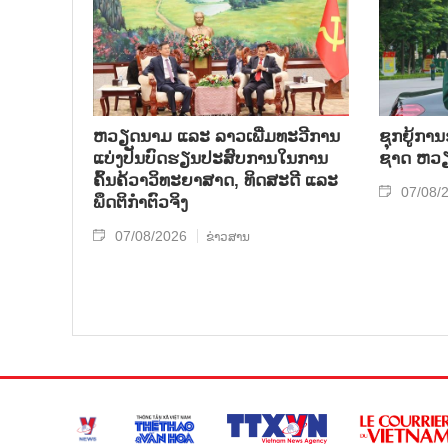
ຫວຽດ​ນາມ ແລະ ລາວ​ເພີ່ມ​ທະ​ວີ​ການ​
ຊຸກ​ຍູ້​ການ
ແບ່​ງ​ປັນ​ບົດ​ຮຽນ​ປະ​ສົບ​ການ​ໃນ​ການ​
ຊາດ ຫວຽດ
ຄົ້ນ​ຄ້​ວາ​ວິ​ທະ​ຍາ​ສາດ, ທິດ​ສະ​ດີ ແລະ
07/08/
ພຶດ​ຕິ​ກຳຕົວ​ຈິງ
07/08/2026
ຂ່າວສານ