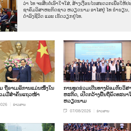
ວ່າ ໄທ​ ຈະ​ສືບ​ຕໍ່​ເອົາ​ໃຈ​ໃສ່, ສ້າງ​ເງື່ອນ​ໄຂ​ສະ​ດວກ​ເພື່ອ​ໃຫ້​ປະ
ຊາ​ຄົມ​ວ​ິ​ສາ​ຫະ​ກິດ​ຊາວ ຫວຽດ​ນາມ ອາ​ໄສ​ຢູ່ ໄທ ຮ່ຳ​ຮຽນ,
ດຳ​ລົງ​ຊີ​ວິດ ແລະ ເຮັດ​ວຽກ​ຢູ່​ໄທ.
ຖື​ອາ​ເມ​ລິ​ການ​ແມ່ນ​ໜຶ່ງ​ໃນ​
ການ​ທູດ​ຮ່ວມ​ເດີນ​ທາງ​ພ້ອມກັບ​ວິ​ສາ
ຮ່ວມ​ມື​ສຳ​ຄັນ​ແຖວ​ໜ້າ
ຫະ​ກ​ິດ, ເປີດກວ້າງ​ພື້ນ​ຖີ່​ພັດ​ທະ​ນາ​ໃ
ຫວຽດ​ນາມ
2026
ຂ່າວສານ
07/08/2026
ຂ່າວສານ