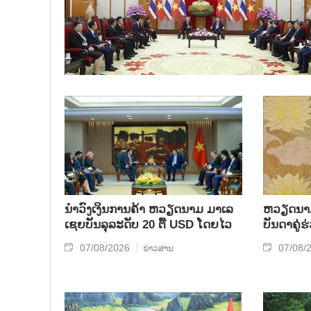
ນຳ​ວົງ​ເງິນ​ການ​ຄ້າ ຫວຽດ​ນາມ ມາ​ເລ​
ຫ​ວຽດ​ນາມ 
ເຊຍ​ບັນ​ລຸ​ລະ​ດັບ 20 ຕື້ USD ໂດຍ​ໄວ
ບັນ​ດາ​ຄູ່​
07/08/2026
07/08/
ຂ່າວສານ