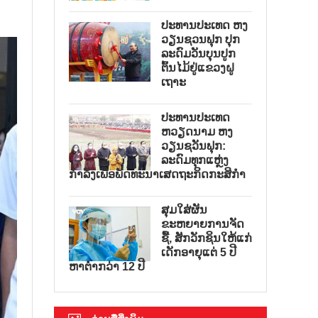
ປະທານປະເທດ ຫງ
ວຽນຊວນຟຸກ ປຸກ
ລະດົມວັນບຸນປູກ
ຕົ້ນໄມ້ຢູ່ແຂວງຝູ
ເຖາະ
ປະທານປະເທດ
ຫວຽດນາມ ຫງ
ວຽນຊວັນຟຸກ:
ລະດົມທຸກແຫຼ່ງ
ກຳລັງເພື່ອພັດທະນາເສດຖະກິດກະສິກຳ
ສຸມໃສ່ຜັນ
ຂະຫຍາຍການຈັດ
ຊື້, ສັກວັກຊິນໃຫ້ແກ່
ເດັກອາຍຸແຕ່ 5 ປີ
ຫາຕ່ຳກວ່າ 12 ປີ