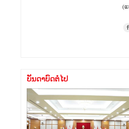
(ແ
ບັນດາບົດຕໍ່ໄປ