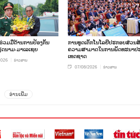
​ຮ່ວມ​ມື​ດ້ານ​ການ​ປ້ອງ​ກັນ​
ການ​ທູດ​ເຕັກ​ໂນ​ໂລ​ຢີ​ປະ​ກອບ​ສ່ວນ​ສ້
​ນາມ-ມາ​ເລ​ເຊຍ
ຄວາມ​ສາ​ມາດ​ໃນ​ການ​ພັດ​ທະ​ນາ​ປະ
ເທດ​ຊາດ
2026
ຂ່າວສານ
07/08/2026
ຂ່າວສານ
ອ່ານເພີ່ມ