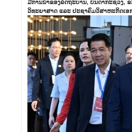
ມີການນຳຂອງລັດຖະບານ, ບັນດາກະຊວງ, ຂະແ
ວິທະຍາສາດ ແລະ ປະຊາຄົມວິສາຫະກິດເອກ