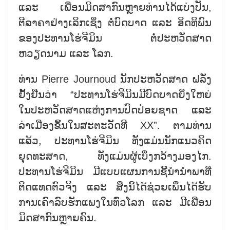
ແລະ ເພື່ອນມິດສາກົນຫຼາຍທ່ານໄດ້ແບ່ງປັນ,
ຕີລາຄາຢ່າງເລິກເຊິ່ງ ຕໍ່ບົດບາດ ແລະ ອິດທິພົນ
ຂອງປະທານໂຮ່ຈີມິນ ຕໍ່ປະຫວັດສາດ
ຫວຽດນາມ ແລະ ໂລກ.
ທ່ານ Pierre Journoud ນັກປະຫວັດສາດ ຝລັ່ງ
ຢັ້ງຢືນວ່າ “ປະທານໂຮ່ຈີມິນມີບົດບາດຍິ່ງໃຫຍ່
ໃນປະຫວັດສາດແຫ່ງການປົດປ່ອຍຊາດ ແລະ
ລ່າເມືອງຂຶ້ນໃນສະຕະວັດທີ XX”. ຕາມທ່ານ
ແລ້ວ, ປະທານໂຮ່ຈີມິນ ທັງແມ່ນນັກແນວຄິດ
ຍຸດທະສາດ, ທັງແມ່ນຜູ້ເບິ່ງກວ້າງມອງໄກ.
ປະທານໂຮ່ຈີມິນ ມີແບບແຜນການຊີ້ນຳນຳພາທີ່
ຕິດແທດຕົວຈິງ ແລະ ສິ່ງນີ້ໄດ້ຊ່ວຍເພິ່ນໄດ້ຮັບ
ການເຄົາລົບຮັກແພງໃນທົ່ວໂລກ ແລະ ມີເພື່ອນ
ມິດສາກົນຫຼາຍຄົນ.