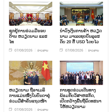
ຊຸກຍູ້ການຮ່ວມມືຮອບ
ນຳ​ວົງ​ເງິນ​ການ​ຄ້າ ຫວຽດ​
ດ້ານ ຫວຽດນາມ ແລະ
ນາມ ມາ​ເລ​ເຊຍ​ບັນ​ລຸ​ລະ​
ໄທ
ດັບ 20 ຕື້ USD ໂດຍ​ໄວ
07/08/2026
07/08/2026
ຂ່າວສານ
ຂ່າວສານ
ຫ​ວຽດ​ນາມ ຖື​ອາ​ເມ​ລິ​
ການ​ທູດ​ຮ່ວມ​ເດີນ​ທາງ​
ການ​ແມ່ນ​ໜຶ່ງ​ໃນ​ບັນ​ດາ​ຄູ່​
ພ້ອມກັບ​ວິ​ສາ​ຫະ​ກ​ິດ,
ຮ່ວມ​ມື​ສຳ​ຄັນ​ແຖວ​ໜ້າ
ເປີດກວ້າງ​ພື້ນ​ຖີ່​ພັດ​ທະ​ນາ​
ໃຫ້​ຫວຽດ​ນາມ
07/08/2026
ຂ່າວສານ