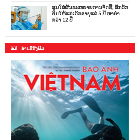
ສຸມໃສ່ຜັນຂະຫຍາຍການຈັດຊື້, ສັກວັກ
ຊິນໃຫ້ແກ່ເດັກອາຍຸແຕ່ 5 ປີ ຫາຕ່ຳ
ກວ່າ 12 ປີ
ອ່ານສື່ສິ່ງພິມ