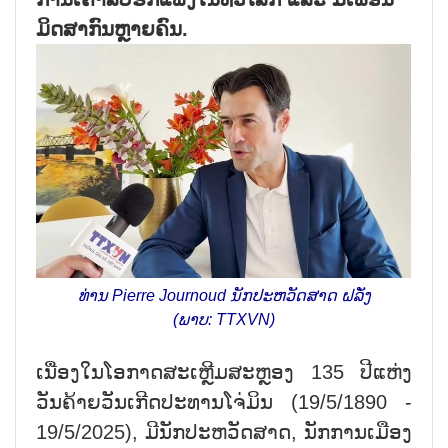
ມິດສາກົນຫຼາຍຄົນ.
ທ່ານ Pierre Journoud ນັກປະຫວັດສາດ ຝລັ່ງ
(ພາບ: TTXVN)
ເນື່ອງໃນໂອກາດສະເຫຼີມສະຫຼອງ 135 ປີແຫ່ງ
ວັນຄ້າຍວັນເກີດປະທານໂຈ່ມິນ (19/5/1890 -
19/5/2025), ມີນັກປະຫວັດສາດ, ນັກການເມືອງ