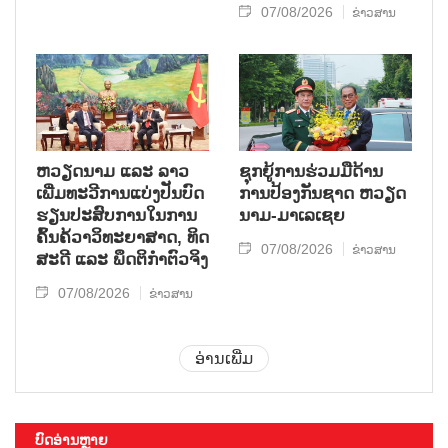
07/08/2026
ຂ່າວສານ
ຫວຽດ​ນາມ ແລະ ລາວ​
ຊຸກ​ຍູ້​ການ​ຮ່ວມ​ມື​ດ້ານ​
ເພີ່ມ​ທະ​ວີ​ການ​ແບ່​ງ​ປັນ​ບົດ​
ການ​ປ້ອງ​ກັນ​ຊາດ ຫວຽດ​
ຮຽນ​ປະ​ສົບ​ການ​ໃນ​ການ​
ນາມ-ມາ​ເລ​ເຊຍ
ຄົ້ນ​ຄ້​ວາ​ວິ​ທະ​ຍາ​ສາດ, ທິດ​
07/08/2026
ຂ່າວສານ
ສະ​ດີ ແລະ ພຶດ​ຕິ​ກຳຕົວ​ຈິງ
07/08/2026
ຂ່າວສານ
ອ່ານເພີ່ມ
ບົດອ່ານຫຼາຍ