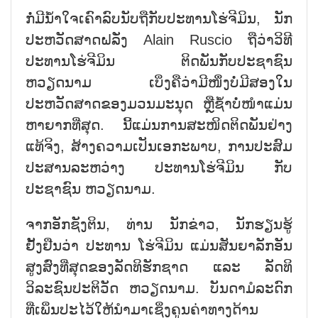
ກໍ່ມີນ້ຳໃຈເຄົາລົບນັບຖືກັບປະທານໂຮ່ຈີມິນ, ນັກ
ປະຫວັດສາດຝລັ່ງ Alain Ruscio ຖືວ່າວິທີ
ປະທານໂຮ່ຈີມິນ ຕິດພັນກັບປະຊາຊົນ
ຫວຽດນາມ ເບິ່ງຄືວ່າມີໜຶ່ງບໍ່ມີສອງໃນ
ປະຫວັດສາດຂອງມວນມະນຸດ ຫຼືຊ້ຳບໍ່ໜຳແມ່ນ
ຫາຍາກທີ່ສຸດ. ນີ້ແມ່ນການສະໜິດຕິດພັນຢ່າງ
ແທ້ຈິງ, ສ້າງຄວາມເປັນເອກະພາບ, ການປະສົມ
ປະສານລະຫວ່າງ ປະທານໂຮ່ຈີມິນ ກັບ
ປະຊາຊົນ ຫວຽດນາມ.
ຈາກອັກຊັງຕິນ, ທ່ານ ນັກຂ່າວ, ນັກຮຽນຮູ້
ຢັ້ງຢືນວ່າ ປະທານ ໂຮ່ຈີມິນ ແມ່ນສັນຍາລັກອັນ
ສູງສົ່ງທີ່ສຸດຂອງລັດທິຮັກຊາດ ແລະ ລັດທິ
ວິລະຊົນປະຕິວັດ ຫວຽດນາມ. ບັນດາມໍລະດົກ
ທີ່ເພິ່ນປະໄວ້ໃຫ້ນຳມາເຊິ່ງຄູນຄ່າທາງດ້ານ