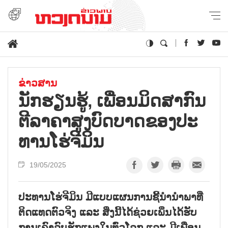
ຂ່າວສານ
ນັກ​ຮຽ​ນ​ຮູ້, ເພື່ອນ​ມິດ​ສາ​ກົນ
ຕີ​ລາ​ຄາ​ສູງ​ບົດ​ບາດ​ຂອງ​ປະ​
ທານ​ໂຮ່​ຈີ​ມິນ
19/05/2025
ປະທານໂຮ່ຈີມິນ ມີແບບແຜນການຊີ້ນຳນຳພາທີ່
ຕິດແທດຕົວຈິງ ແລະ ສິ່ງນີ້ໄດ້ຊ່ວຍເພິ່ນໄດ້ຮັບ
ການເຄົາລົບຮັກແພງໃນທົ່ວໂລກ ແລະ ມີເພື່ອນ