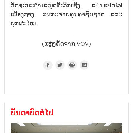
ວັດທະນະທຳມະນຸດທີ່ເລິກເຊິ່ງ, ແມ່ນແປວໄຟ
ເຍືອງທາງ, ແຜ່ກະຈາຍຄຸນຄ່າຊົນຊາດ ແລະ
ຍຸກສະໄໝ.
(ແຫຼ່ງຄັດຈາກ VOV)
ບັນດາບົດຕໍ່ໄປ