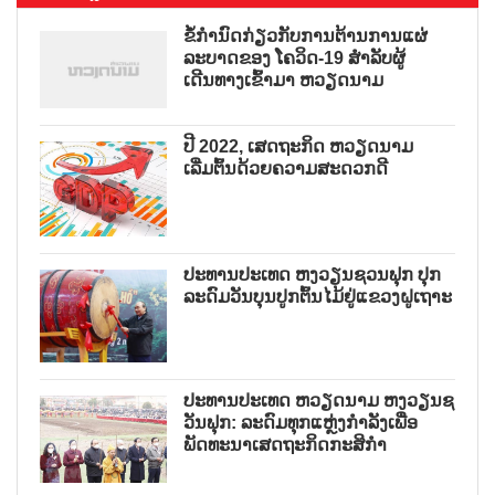
ຂໍ້ກຳນົດກ່ຽວກັບການຕ້ານການແຜ່
ລະບາດຂອງ ໂຄວິດ-19 ສຳລັບຜູ້
ເດີນທາງເຂົ້າມາ ຫວຽດນາມ
ປີ 2022, ເສດຖະກິດ ຫວຽດນາມ
ເລີ່ມຕົ້ນດ້ວຍຄວາມສະດວກດີ
ປະທານປະເທດ ຫງວຽນຊວນຟຸກ ປຸກ
ລະດົມວັນບຸນປູກຕົ້ນໄມ້ຢູ່ແຂວງຝູເຖາະ
ປະທານປະເທດ ຫວຽດນາມ ຫງວຽນຊ
ວັນຟຸກ: ລະດົມທຸກແຫຼ່ງກຳລັງເພື່ອ
ພັດທະນາເສດຖະກິດກະສິກຳ