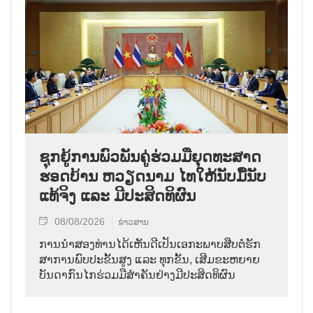
ຊຸກ​ຍູ້​ການ​ພົວ​ພັນ​ຄູ່​ຮ່ວມ​ມື​ຍຸດ​ທະ​ສາດ​
ຮອດ​ບ້ານ ຫວຽດ​ນາມ ໄທ​ໃຫ້​ນັບ​ມື້​ນັບ​
ແທ້​ຈິງ ແລະ ມີ​ປະ​ສິດ​ທິ​ຜົນ
08/08/2026
ຂ່າວສານ
ການ​ນຳ​ສອງ​ທ່ານ​ໄດ້​ເຫັນ​ດີ​ເປັນ​ເອ​ກະ​ພາບ​ສືບ​ຕໍ່​ຮັກ​
ສາ​ການ​ພົບ​ປະ​ຂັ້ນ​ສູງ ແລະ ທຸກ​ຂັ້ນ, ເສີມ​ຂະ​ຫຍາຍ​
ບັນ​ດາ​ກົນ​ໄກ​ຮ່ວມ​ມື​ສຳ​ຄັນ​ຢ່າງ​ມີ​ປະ​ສິດ​ທິ​ຜົນ