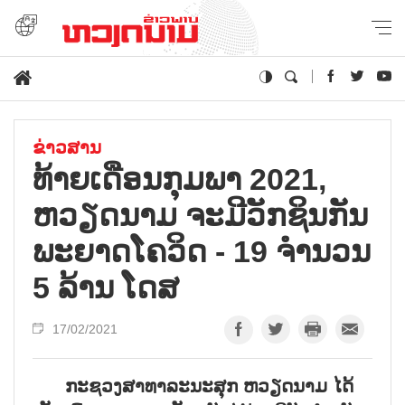
ຂ່າວສານ
ທ້າຍເດືອນກຸມພາ 2021,
ຫວຽດນາມ ຈະມີວັກຊິນກັນ
ພະຍາດໂຄວິດ - 19 ຈຳນວນ
5 ລ້ານ ໂດສ
17/02/2021
ກະຊວງສາທາລະນະສຸກ ຫວຽດນາມ ໄດ້