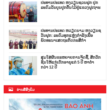
ປະທານປະເທດ ຫງວຽນຊວນຟຸກ ປຸກ
ລະດົມວັນບຸນປູກຕົ້ນໄມ້ຢູ່ແຂວງຝູເຖາະ
ປະທານປະເທດ ຫວຽດນາມ ຫງວຽນຊ
ວັນຟຸກ: ລະດົມທຸກແຫຼ່ງກຳລັງເພື່ອ
ພັດທະນາເສດຖະກິດກະສິກຳ
ສຸມໃສ່ຜັນຂະຫຍາຍການຈັດຊື້, ສັກວັກ
ຊິນໃຫ້ແກ່ເດັກອາຍຸແຕ່ 5 ປີ ຫາຕ່ຳ
ກວ່າ 12 ປີ
ອ່ານສື່ສິ່ງພິມ