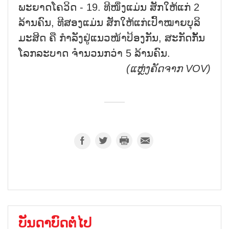
ພະຍາດໂຄວິດ - 19. ທີໜຶ່ງແມ່ນ ສັກໃຫ້ແກ່ 2
ລ້ານຄົນ, ທີສອງແມ່ນ ສັກໃຫ້ແກ່ເປົ້າໝາຍບຸລິ
ມະສິດ ຄື ກຳລັງຢູ່ແນວໜ້າປ້ອງກັນ, ສະກັດກັ້ນ
ໂລກລະບາດ ຈຳນວນກວ່າ 5 ລ້ານຄົນ.
(
ແຫຼ່ງຄັດຈາກ
VOV)
ບັນດາບົດຕໍ່ໄປ