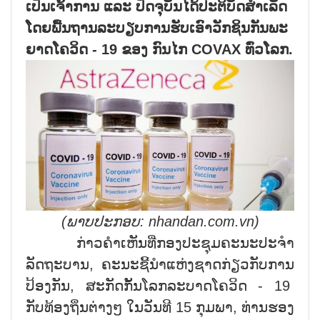
ເປັນເຈົ້າການ ແລະ ປັດຈຸບັນໄດ້ປະຕິບັດສຳເລັດ
ໂດຍພື້ນຖານລະບຽບການຮັບເອົາວັກຊິນກັນພະ
ຍາດໂຄວິດ -
19
ຂອງ ກົນໄກ
COVAX
ທົ່ວໂລກ.
(
ພາບປະກອບ:
nhandan.com.vn)
ກ່າວຄຳເຫັນທີ່ກອງປະຊຸມຄະນະປະຈຳ
ລັດຖະບານ, ຄະນະຊີ້ນຳແຫ່ງຊາດກ່ຽວກັບການ
ປ້ອງກັນ, ສະກັດກັ້ນໂລກລະບາດໂຄວິດ - 19
ກັບທ້ອງຖິ່ນຕ່າງໆ ໃນວັນທີ 15 ກຸມພາ, ທ່ານຮອງ