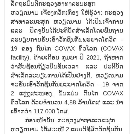
ລັດຖະມົນຕີກະຊວງສາທາລະນະສຸກ
ຫວຽດນາມ ເຈືອງກວັກເກື່ອງ ໃຫ້ຮູ້ວ່າ: ກະຊວງ
ສາທາລະນະສຸກ ຫວຽດນາມ ໄດ້ເປັນເຈົ້າການ
ແລະ ປັດຈຸບັນໄດ້ປະຕິບັດສຳເລັດໂດຍພື້ນຖານ
ລະບຽບການຮັບເອົາວັກຊິນກັນພະຍາດໂຄວິດ -
19 ຂອງ ກົນໄກ COVAX ທົ່ວໂລກ (COVAX
facility). ທ້າຍເດືອນ ກຸມພາ ປີ 2021, ຖ້າຫາກ
ວ່າສັບຊ້ອນຖ້ຽວບິນທັນເວລາ ແລະ ປະຕິບັດ
ສຳເລັດລະບຽບການໄດ້ເປັນຢ່າງດີ, ຫວຽດນາມ
ຈະຮັບເອົາວັກຊິນກັນພະຍາດໂຄວິດ - 19 ຈາກ
2 ແຫຼ່ງສະໜອງ, ນັ້ນແມ່ນ ກົນໄກ COVAX
ທົ່ວໂລກ ດ້ວຍຈຳນວນ 4,88 ລ້ານໂດສ ແລະ ນຳ
ເຂົ້າກວ່າ 117.000 ໂດສ.
ກ່ອນໜ້ານັ້ນ, ກະຊວງສາທາລະນະສຸກ
ຫວຽດນາມ ໄດ້ສະເໜີ 2 ແບບວິທີສັກວັກຊິນກັນ