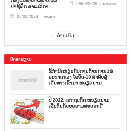
ກອງ​ບັນ​ຊາ​ການພາກ​ພື້ນ​
06/08/2026
ຂ່າວສານ
ປາ​ຊີ​ຟິກ ອາ​ເມ​ລິ​ກາ
06/08/2026
ຂ່າວສານ
ອ່ານເພີ່ມ
ບົດອ່ານຫຼາຍ
ຂໍ້ກຳນົດກ່ຽວກັບການຕ້ານການແຜ່
ລະບາດຂອງ ໂຄວິດ-19 ສຳລັບຜູ້
ເດີນທາງເຂົ້າມາ ຫວຽດນາມ
ປີ 2022, ເສດຖະກິດ ຫວຽດນາມ
ເລີ່ມຕົ້ນດ້ວຍຄວາມສະດວກດີ