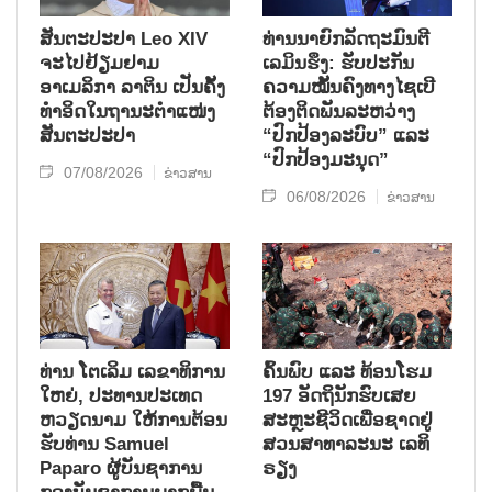
ສັນຕະປະປາ Leo XIV
ທ່ານນາຍົກລັດຖະມົນຕີ
ຈະໄປຢ້ຽມຢາມ
ເລມິນຮຶງ: ຮັບປະກັນ
ອາເມລິກາ ລາຕິນ ເປັນຄັ້ງ
ຄວາມໝັ້ນຄົງທາງໄຊເບີ
ທຳອິດໃນຖານະຕຳແໜ່ງ
ຕ້ອງຕິດພັນລະຫວ່າງ
ສັນຕະປະປາ
“ປົກປ້ອງລະບົບ” ແລະ
“ປົກປ້ອງມະນຸດ”
07/08/2026
ຂ່າວສານ
06/08/2026
ຂ່າວສານ
ທ່ານ ໂຕ​ເລິມ ເລ​ຂາ​ທິ​ການ​
ຄົ້ນ​ພົບ ແລະ ທ້ອນ​ໂຮມ
ໃຫຍ່, ປະ​ທານ​ປະ​ເທດ ​
197 ອັດ​ຖິ​ນັກ​ຮົບ​ເສຍ​
ຫວຽດ​ນາມ ໃຫ້​ການ​ຕ້ອນ​
ສະຫຼະ​ຊີ​ວິດ​ເພື່ອ​ຊາດ​ຢູ່​
ຮັບ​ທ່ານ Samuel
ສວນ​ສາ​ທາ​ລະ​ນະ ເລ​ທິ​
Paparo ຜູ້​ບັນ​ຊາ​ການ
ຣຽງ