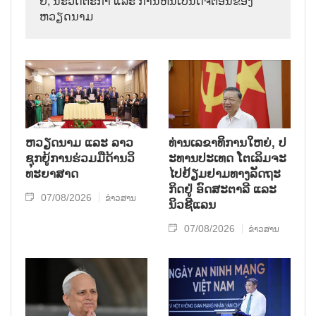
ຢີ, ນະ​ວັດ​ຕະ​ກຳ ແລະ ການ​ຫັນ​ເປັນ​ດີ​ຈີ​ຕອນ​ຂອງ
ຫວຽດ​ນາມ
ຫວຽດ​ນາມ ແລະ ລາວ​
ທ່ານ​ເລ​ຂາ​ທິ​ການ​ໃຫຍ່, ປ​
ຊຸກ​ຍູ້​ການ​ຮ່ວມ​ມື​ດ້ານວ​ິ​
ະ​ທານ​ປະ​ເທດ ໂຕ​ເລິມ​ຈະ​
ທະ​ຍາ​ສາດ
ໄປ​ຢ້ຽມ​ຢາມ​ທາງ​ລັດ​ຖະ​
ກິດ​ຢູ່ ອົດ​ສະ​ຕາ​ລີ ແລະ
07/08/2026
ຂ່າວສານ
ນິວ​ຊີ​ແລນ
07/08/2026
ຂ່າວສານ