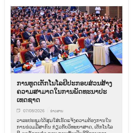
ການ​ທູດ​ເຕັກ​ໂນ​ໂລ​ຢີ​ປະ​ກອບ​ສ່ວນ​ສ້າງ​
ຄວາມ​ສາ​ມາດ​ໃນ​ການ​ພັດ​ທະ​ນາ​ປະ​
ເທດ​ຊາດ
07/08/2026
ຂ່າວສານ
ວາ​ລະ​ປະ​ຊຸມ​ໄດ້​ສຸມ​ໃສ່​ເຮັດ​ແຈ້ງ​ຄວາມ​ຕ້ອງ​ການ​ໃນ​
ການ​ຮ່ວມ​ມື​ສາ​ກົນ ກ່ຽວ​ກັບ​ວິ​ທະ​ຍາ​ສາດ, ເຕັກ​ໂນ​ໂລ​