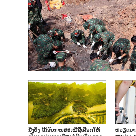
ນີງບິ່ງ ໄດ້ຮັບການສະເໜີຊື່ເລືອກໃຫ້
ຫວຽດນາມ