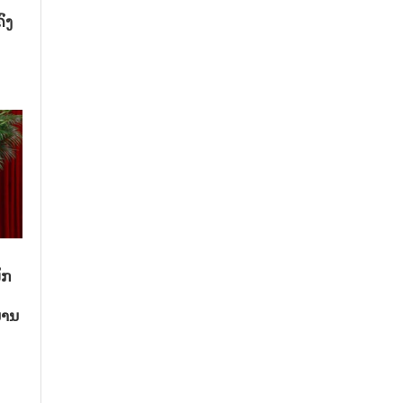
ົງ
ັກ
ນານ