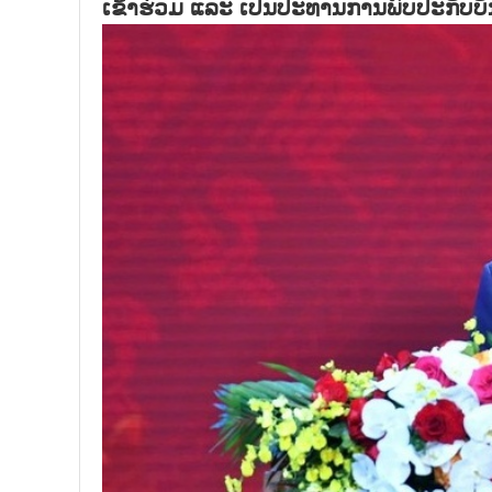
ເຂົ້າຮ່ວມ ແລະ ເປັນປະທານການພົບປະກັບບ