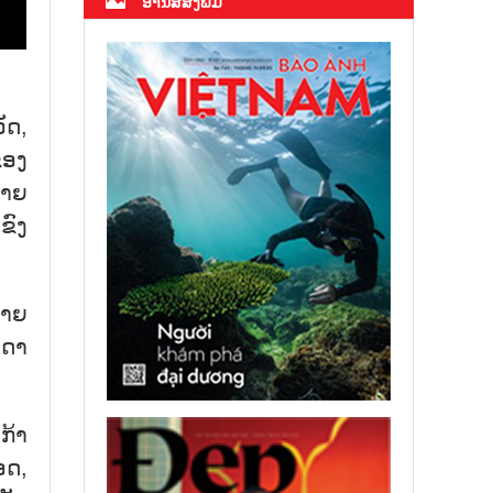
ອ່ານສື່ສິ່ງພິມ
ັດ,
ຂອງ
ບາຍ
ຂົງ
ຍາຍ
ນດາ
ກ້າ
ອດ,