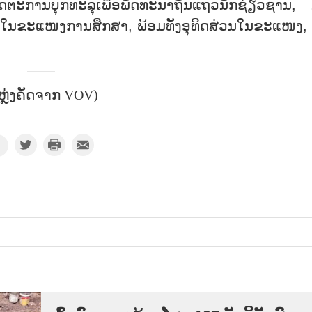
ະການບຸກທະລຸເພື່ອພັດທະນາຖັນແຖວນັກຊ່ຽວຊານ, 
ນຂະແໜງການສຶກສາ, ພ້ອມທັງອຸທິດສ່ວນໃນຂະແໜງ, 
ຫຼ່ງຄັດຈາກ VOV)