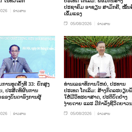
 ໃນທົ່ວໂລກ
ປະເທດ ໂຕເລີມ: ພ້ອມກັນສ້າງ
ປະຊາຄົມ ອາຊຽນ ສາມັກຄີ, ໝັ້ນຄ
2026
ຂ່າວສານ
ເຂັ້ມແຂງ
05/08/2026
ຂ່າວສານ
ານທູດຄັ້ງທີ 33: ຍົກສູງ
ທ່ານເລຂາທິການໃຫຍ່, ປະທານ
, ປະສິດທິຜົນການ
ປະເທດ ໂຕເລິມ: ສ້າງກົດລະບຽບພ
ວຂອງບັນດາອົງການຜູ້
ໃຫ້ມີວິທະຍາສາດ, ປະຕິບັດຢ່າງ
ງ່າຍດາຍ ແລະ ມີກຳລັງຊີວິດຍາວ
2026
05/08/2026
ຂ່າວສານ
ຂ່າວສານ