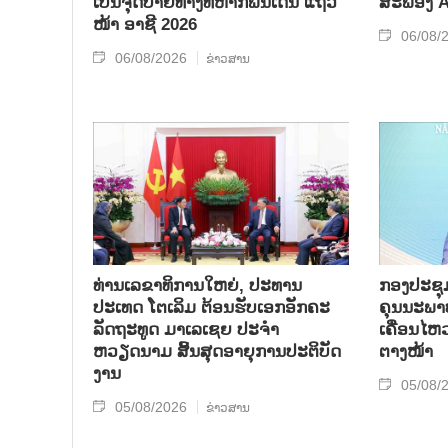
ເປັນຈຸດປາຍທາງທີ່ຫາກໍ່ພົ້ນເດັ່ນ ແຖວ
ສະຟອງ AI
ໜ້າ ອາຊີ 2026
06/08/
06/08/2026
ຂ່າວສານ
ທ່ານເລຂາທິການໃຫຍ່, ປະທານ
ກອງປະຊຸມກ
ປະເທດ ໂຕເລິມ ຕ້ອນຮັບເອກອັກຄະ
ຄຸນນະພາບ
ລັດຖະທູດ ມາເລເຊຍ ປະຈຳ
ເຄື່ອນໄຫ
ຫວຽດນາມ ສິ້ນສຸດອາຍຸການປະຕິບັດ
ຕາງໜ້າ
ງານ
05/08/
05/08/2026
ຂ່າວສານ