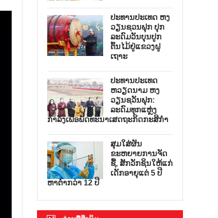
ປະທານປະເທດ ຫງ
ວຽນຊວນຟຸກ ປຸກ
ລະດົມວັນບຸນປູກ
ຕົ້ນໄມ້ຢູ່ແຂວງຝູ
ເຖາະ
ປະທານປະເທດ
ຫວຽດນາມ ຫງ
ວຽນຊວັນຟຸກ:
ລະດົມທຸກແຫຼ່ງ
ກຳລັງເພື່ອພັດທະນາເສດຖະກິດກະສິກຳ
ສຸມໃສ່ຜັນ
ຂະຫຍາຍການຈັດ
ຊື້, ສັກວັກຊິນໃຫ້ແກ່
ເດັກອາຍຸແຕ່ 5 ປີ
ຫາຕ່ຳກວ່າ 12 ປີ