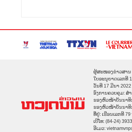
ຜູ້ສະໜອງຂ່າວສານ 
ໃບອະນຸຍາດເລກທີ 
ວັນທີ 17 ມີນາ 2022
ອົງການຄວບຄຸມ: ສ
ຮອງຫົວໜ້າບັນນາທິ
ຮອງຫົວໜ້າບັນນາທິກາ
ທີ່ຢູ່: ເຮືອນເລກທີ 7
ເບີໂທ: (84-24) 393
ອີເມວ: vietnamvn