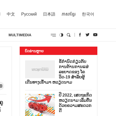
l
中文
Русский
日本語
ភាសាខ្មែរ
한국어
MULTIMEDIA
ບົດອ່ານຫຼາຍ
ຂໍ້ກຳນົດກ່ຽວກັບ
ການຕ້ານການແຜ່
ລະບາດຂອງ ໂຄ
ວິດ-19 ສຳລັບຜູ້
ເດີນທາງເຂົ້າມາ ຫວຽດນາມ
ປີ 2022, ເສດຖະກິດ
ຫວຽດນາມ ເລີ່ມຕົ້ນ
ຄູ
ດ້ວຍຄວາມສະດວກ
້
ດີ