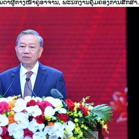
ັນດາຜູ້ຕາງໜ້າຄູອາຈານ, ພະນັກງານຄຸ້ມຄອງການສຶກສາ.