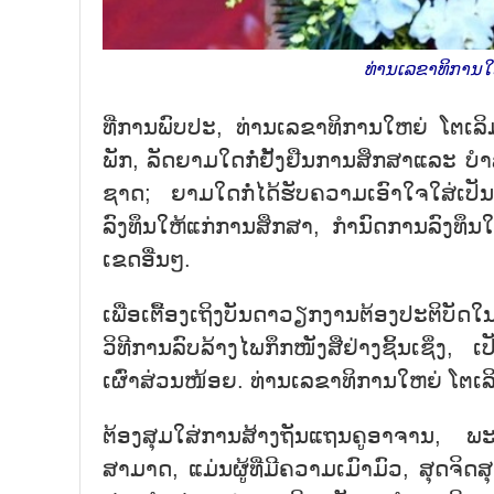
ທ່ານເລຂາທິການໃຫ
ທີ່ການພົບປະ, ທ່ານເລຂາທິການໃຫຍ່ ໂຕເລິ
ພັກ, ລັດຍາມໃດກໍ່ຢັ້ງຢືນການສຶກສາແລະ 
ຊາດ; ຍາມໃດກໍ່ໄດ້ຮັບຄວາມເອົາໃຈໃສ່ເປ
ລົງທຶນໃຫ້ແກ່ການສຶກສາ, ກຳນົດການລົງທຶນ
ເຂດອື່ນໆ.
ເພື່ອເຕື້ອງເຖິງບັນດາວຽກງານຕ້ອງປະຕິບ
ວິທີການລົບລ້າງໄພກຶກໜັງສືຢ່າງຊິ້ນເຊິ່ງ, 
ເຜົ່າສ່ວນໜ້ອຍ. ທ່ານເລຂາທິການໃຫຍ່ ໂຕເລ
ຕ້ອງສຸມໃສ່ການສ້າງຖັນແຖນຄູອາຈານ, ພະນັ
ສາມາດ, ແມ່ນຜູ້ທີ່ມີຄວາມເມົາມົວ, ສຸດຈ