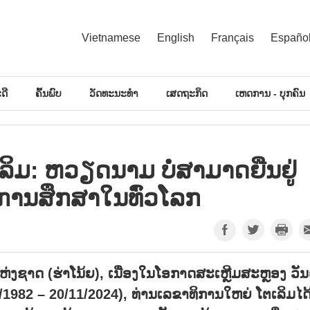
Vietnamese
English
Français
Españo
ດີ
ຄົ້ນພົບ
ວັດທະນະທຳ
ເສດຖະກິດ
ເຫດການ - ບຸກຄົນ
ເລິມ: ຫວຽດ​ນາມ ບໍ່​ສາ​ມາດ​ຍືນ​ຢູ່
ການ​ສຶກ​ສາ​ໃນ​ທົ່ວ​ໂລກ
ແຫ່ງຊາດ (ຮ່າໂນ້ຍ), ເນື່ອງໃນໂອກາດສະເຫຼີມສະຫຼອງ ວັນ
982 – 20/11/2024), ທ່ານເລຂາທິການໃຫຍ່ ໂຕເລິມໄດ