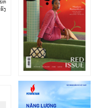
ນັກ
ຂົງ