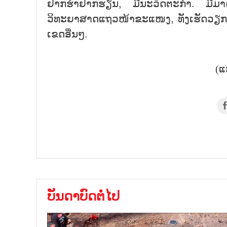
ຢາກຮຳຢາກຮຽນ, ມີນະວັດຕະກຳ. ມີມາດຕ
ວິທະຍາສາດແຖວໜ້າຂະແໜງ, ທັງເຮັດວຽກໃ
ເຂດອື່ນໆ.
(ແ
ບັນດາບົດຕໍ່ໄປ