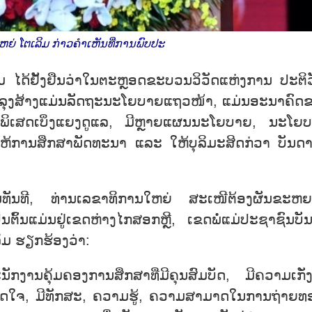
ຍ່ ໂຕເລິມ ກ່າວຄຳເຫັນທີ່ການພົບປະ
ມ ໄດ້ຢັ້ງຢືນວ່າໃນຕະຫຼອດຂະບວນວິວັດແຫ່ງການ ປະຕິວ
ບຳລຸງສ້າງແມ່ນລັດຖະນະໂຍບາຍແຖວໜ້າ, ແມ່ນອະນາຄົດ
ັນພິເສດເບິ່ງແຍງດູແລ, ມີຫຼາຍແຜນນະໂຍບາຍ, ນະໂຍ
ໃຫ້ການສຶກສາພັດທະນາ ແລະ ໃຫ້ບຸລິມະສິດກ່ວາ ບັນດາ
ັດໃນທັນທີ, ທ່ານເລຂາທິການໃຫຍ່ ສະເໜີຕ້ອງຜັນຂະຫ
ເປັນຕົ້ນແມ່ນຢູ່ເຂດຫ່າງໄກສອກຫຼີ, ເຂດພໍ່ແມ່ປະຊາຊົນບັ
ິມ ຮຽກຮ້ອງວ່າ:
ກງານຄຸ້ມຄອງການສຶກສາທີ່ມີຄຸນສົມບັດ, ມີຄວາມເກັ່ງ
ິດສຸດໃຈ, ມີທັກສະ, ຄວາມຮູ້, ຄວາມສາມາດໃນການຖ່າຍທ