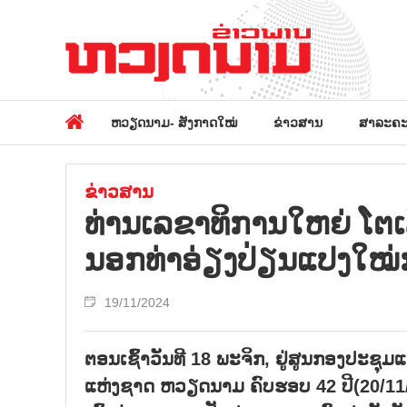
ຫວຽດນາມ- ສັງກາດໃໝ່
ຂ່າວສານ
ສາລະຄະ
ຂ່າວສານ
ທ່ານ​ເລ​ຂາ​ທິ​ການ​ໃຫຍ່ ໂຕ​
ນອກ​ທ່າອ​່ຽງ​ປ່ຽນ​ແປງ​ໃໝ່​
19/11/2024
ຕອນເຊົ້າວັນທີ 18 ພະຈິກ, ຢູ່ສູນກອງປະຊຸມ
ແຫ່ງຊາດ ຫວຽດນາມ ຄົບຮອບ 42 ປີ(20/11/1