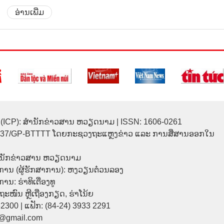
ອ່ານເພີ່ມ
(ICP): ສຳນັກຂ່າວສານ ຫວຽດນາມ | ISSN: 1606-0261
137/GP-BTTTT ໂດຍກະຊວງຖະແຫຼງຂ່າວ ແລະ ການສື່ສານອອກໃນ
ຳນັກຂ່າວສານ ຫວຽດນາມ
ການ (ຜູ້ຮັກສາການ): ຫງວຽນຕ໋ວນລອງ
ນ: ຮ່າທິເຕື່ອງທູ
9 ຖະໜົນ ຫຼີເຖື່ອງກຽດ, ຮ່າໂນ້ຍ
32300 | ແຟັກ: (84-24) 3933 2291
p@gmail.com