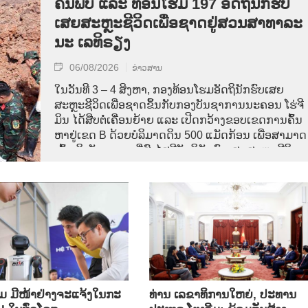
ຄົ້ນ​ພົບ ແລະ ທ້ອນ​ໂຮມ 197 ອັດ​ຖິ​ນັກ​ຮົບ​
ເສຍ​ສະຫຼະ​ຊີ​ວິດ​ເພື່ອ​ຊາດ​ຢູ່​ສວນ​ສາ​ທາ​ລະ​
ນະ ເລ​ທິ​ຣຽງ
06/08/2026
ຂ່າວສານ
ໃນ​ວັນ​ທີ 3 – 4 ສິງ​ຫາ, ກອງ​ທ້ອນ​ໂຮມ​ອັດ​ຖິ​ນັກ​ຮົບ​ເສຍ​
ສະຫຼະ​ຊີ​ວິດ​ເພື່ອ​ຊາດ​ຂຶ້ນ​ກັບ​ກອງ​ບັນ​ຊາ​ການ​ນະ​ຄອນ ​ໂຮ່​ຈີ​
ມິນ ໄດ້​ສືບ​ຕໍ່​ເຄື່ອນ​ຍ້າຍ ແລະ ເປີດກວ້າງ​ຂອບ​ເຂດ​ການ​ຄົ້ນ​
ຫາຢູ່​ເຂດ B ດ້ວຍບໍລິມາດ​ດິນ 500 ແມັດ​ກ້ອນ ເພື່ອ​ສາມາດ
ເຂົ້າ​ເຖິງ​ບັນ​ດາ​ເຂດ​ທີ່​ສົງ​ໄສ​ມີ​ອັດ​ຖິ​ນັກ​ຮົບ​ເສຍ​ສະຫຼະ​ຊີ​ວິດ​
ເພື່ອ​ຊາດ.
 ມີໜ້າຢ່າງຈະແຈ້ງໃນກະ
ທ່ານ ເລຂາທິການໃຫຍ່, ປະທານ