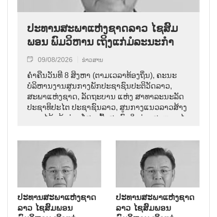
ປະທານສະພາແຫ່ງຊາດລາວ ໄຊສົມ
ພອນ ພົມວິຫານ ເຖິງແກ່ມໍລະນະກຳ
09/08/2026
ຂ່າວສານ
ຄ່ຳຄືນວັນທີ 8 ສິງຫາ (ຕາມເວລາທ້ອງຖິ່ນ), ຄະນະ
ບໍລິຫານງານສູນກາງພັກປະຊາຊົນປະຕິວັດລາວ,
ສະພາແຫ່ງຊາດ, ລັດຖະບານ ແຫ່ງ ສາທາລະນະລັດ
ປະຊາທິປະໄຕ ປະຊາຊົນລາວ, ສູນກາງແນວລາວສ້າງ
ຊາດ ໄດ້ແຈ້ງຂ່າວໂສກເສົ້າສະຫຼົດໃຈວ່າ: ສະຫາຍ ໄຊ
ສົມພອນ ພົມວິຫານ, ປະທານສະພາແຫ່ງຊາດລາວ
ໄດ້ເຖິງແກ່ມໍລະນະກຳ ໃນອາຍຸ 70 ປີ, ຫຼັງຈາກປ່ວຍ
ຮ້າຍແຮງມາເປັນໄລຍະໜຶ່ງ.
ປະທານສະພາແຫ່ງຊາດ
ປະທານສະພາແຫ່ງຊາດ
ລາວ ໄຊສົມພອນ
ລາວ ໄຊສົມພອນ