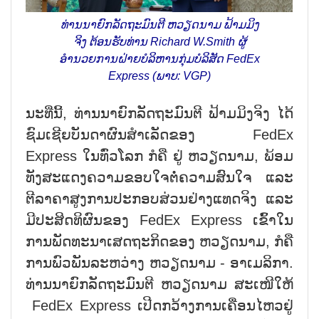
ທ່ານນາຍົກລັດຖະມົນຕີ ຫວຽດນາມ ຟ້າມມິງ
ຈິງ ຕ້ອນຮັບທ່ານ Richard W.Smith ຜູ້
ອຳນວຍການຝ່າຍບໍລິຫານກຸ່ມບໍລິສັດ FedEx
Express (ພາບ: VGP)
ນະທີ່ນີ້, ທ່ານນາຍົກລັດຖະມົນຕີ ຟ້າມມິງຈິງ ໄດ້
ຊົມເຊີຍບັນດາຜົນສຳເລັດຂອງ FedEx
Express ໃນທົ່ວໂລກ ກໍຄື ຢູ່ ຫວຽດນາມ, ພ້ອມ
ທັງສະແດງຄວາມຂອບໃຈຕໍ່ຄວາມສົນໃຈ ແລະ
ຕີລາຄາສູງການປະກອບສ່ວນຢ່າງແທດຈິງ ແລະ
ມີປະສິດທິຜົນຂອງ FedEx Express ເຂົ້າໃນ
ການພັດທະນາເສດຖະກິດຂອງ ຫວຽດນາມ, ກໍຄື
ການພົວພັນລະຫວ່າງ ຫວຽດນາມ - ອາເມລິກາ.
ທ່ານນາຍົກລັດຖະມົນຕີ ຫວຽດນາມ ສະເໜີໃຫ້
FedEx Express ເປີດກວ້າງການເຄື່ອນໄຫວຢູ່