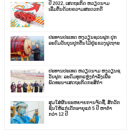
ປີ 2022, ເສດຖະກິດ ຫວຽດນາມ
ເລີ່ມຕົ້ນດ້ວຍຄວາມສະດວກດີ
ປະທານປະເທດ ຫງວຽນຊວນຟຸກ ປຸກ
ລະດົມວັນບຸນປູກຕົ້ນໄມ້ຢູ່ແຂວງຝູເຖາະ
ປະທານປະເທດ ຫວຽດນາມ ຫງວຽນຊ
ວັນຟຸກ: ລະດົມທຸກແຫຼ່ງກຳລັງເພື່ອ
ພັດທະນາເສດຖະກິດກະສິກຳ
ສຸມໃສ່ຜັນຂະຫຍາຍການຈັດຊື້, ສັກວັກ
ຊິນໃຫ້ແກ່ເດັກອາຍຸແຕ່ 5 ປີ ຫາຕ່ຳ
ກວ່າ 12 ປີ