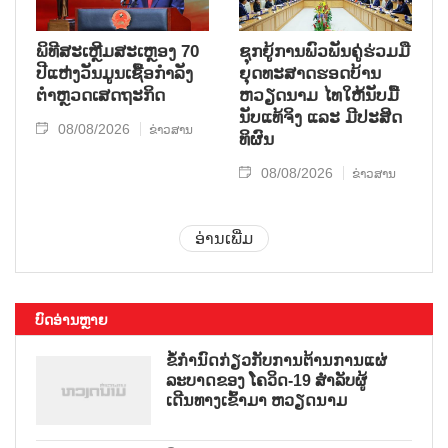
ພິທີສະເຫຼີມສະເຫຼອງ 70
ຊຸກ​ຍູ້​ການ​ພົວ​ພັນ​ຄູ່​ຮ່ວມ​ມື​
ປີແຫ່ງວັນມູນເຊື້ອກຳລັງ
ຍຸດ​ທະ​ສາດ​ຮອດ​ບ້ານ
ຕຳຫຼວດເສດຖະກິດ
ຫວຽດ​ນາມ ໄທ​ໃຫ້​ນັບ​ມື້​
ນັບ​ແທ້​ຈິງ ແລະ ມີ​ປະ​ສິດ​
08/08/2026
ຂ່າວສານ
ທິ​ຜົນ
08/08/2026
ຂ່າວສານ
ອ່ານເພີ່ມ
ບົດອ່ານຫຼາຍ
ຂໍ້ກຳນົດກ່ຽວກັບການຕ້ານການແຜ່
ລະບາດຂອງ ໂຄວິດ-19 ສຳລັບຜູ້
ເດີນທາງເຂົ້າມາ ຫວຽດນາມ