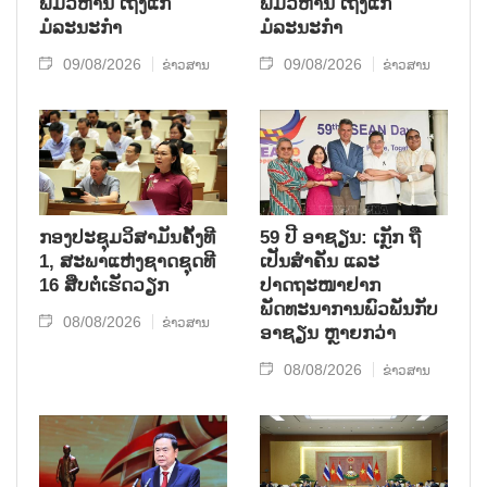
ພົມວິຫານ ເຖິງແກ່
ພົມວິຫານ ເຖິງແກ່
ມໍລະນະກຳ
ມໍລະນະກຳ
09/08/2026
09/08/2026
ຂ່າວສານ
ຂ່າວສານ
ກອງປະຊຸມວິສາມັນຄັ້ງທີ
59 ປີ ອາຊຽນ: ເກຼັກ ຖື
1, ສະພາແຫ່ງຊາດຊຸດທີ
ເປັນສຳຄັນ ແລະ
16 ສືບຕໍ່ເຮັດວຽກ
ປາດຖະໜາຢາກ
ພັດທະນາການພົວພັນກັບ
08/08/2026
ຂ່າວສານ
ອາຊຽນ ຫຼາຍກວ່າ
08/08/2026
ຂ່າວສານ