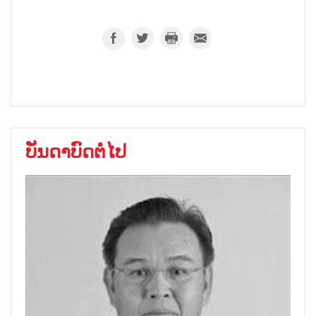
ບັນດາບົດຕໍ່ໄປ