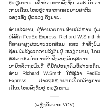
ຫວຽດນາມ, ເຂົ້າຮ່ວມການລົງທຶນ ແລະ ບັນດາ
ການເຄື່ອນໄຫວຢູ່ທ່າອາກາດສະຍານສາກົນ
ລອງແທັ່ງ ຢູ່ແຂວງ ດົ່ງນາຍ.
ທ່ານປະທານ, ຜູ້ອຳນວຍການຝ່າຍບໍລິຫານ ກຸ່ມ
ບໍລິສັດ FedEx Express, Richard W.Smith ກໍ
ຕີລາຄາສູງສະພາບແວດລ້ອມ ແລະ ກຳລັງບົ່ມ
ຊ້ອນໃນຂົງເຂດການລົງທຶນຢູ່ ຫວຽດນາມ, ໂດຍ
ສະເພາະແມ່ນການຮັບຟັງຂອງລັດຖະບານ,
ນາຍົກລັດຖະມົນຕີ ທີ່ມີຕໍ່ປະຊາຄົມວິສາຫະກິດ.
ທ່ານ Richard W.Smith ໃຫ້ຮູ້ວ່າ FedEx
Express ປາດຖະໜາຢາກເປີດກວ້າງການ
ເຄື່ອນໄຫວລົງທຶນຢູ່ ຫວຽດນາມ.
(ແຫຼ່ງຄັດຈາກ VOV)