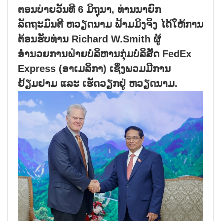
ຕອນບ່າຍວັນທີ 6 ມິຖຸນາ, ທ່ານນາຍົກ
ລັດຖະມົນຕີ ຫວຽດນາມ ຟ້າມມິງຈິງ ໄດ້ໃຫ້ການ
ຕ້ອນຮັບທ່ານ Richard W.Smith ຜູ້
ອຳນວຍການຝ່າຍບໍລິຫານກຸ່ມບໍລິສັດ FedEx
Express (ອາເມລິກາ) ເຊິ່ງພວມມີການ
ຢ້ຽມຢາມ ແລະ ເຮັດວຽກຢູ່ ຫວຽດນາມ.