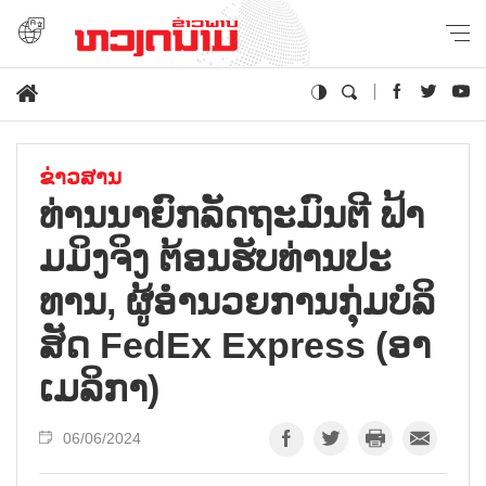
ຂ່າວສານ
ທ່ານ​ນາ​ຍົກ​ລັດ​ຖະ​ມົນ​ຕີ ຟ້າ
ມ​ມິງ​ຈິງ ຕ້ອນ​ຮັບ​ທ່ານ​ປະ​
ທານ, ຜູ້​ອໍ​າ​ນວຍ​ການ​ກຸ່ມ​ບໍ​ລິ​
ສັດ FedEx Express (ອ​າ​
ເມ​ລິ​ກາ)
06/06/2024