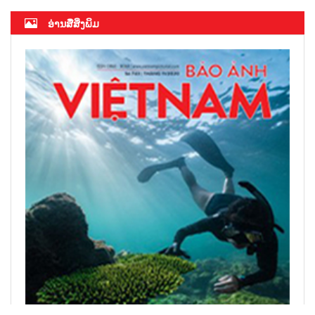
ອ່ານສື່ສິ່ງພິມ