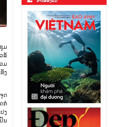
ອ່ານສື່ສິ່ງພິມ
ຊຸມ​
ຂໍ້
່ວມ​
ທັງ​
ຈຸດ​
​ກໍ່
ແປງ​
ັນ​