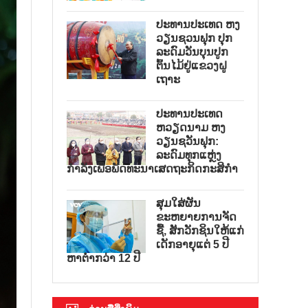
ປະທານປະເທດ ຫງ
ວຽນຊວນຟຸກ ປຸກ
ລະດົມວັນບຸນປູກ
ຕົ້ນໄມ້ຢູ່ແຂວງຝູ
ເຖາະ
ປະທານປະເທດ
ຫວຽດນາມ ຫງ
ວຽນຊວັນຟຸກ:
ລະດົມທຸກແຫຼ່ງ
ກຳລັງເພື່ອພັດທະນາເສດຖະກິດກະສິກຳ
ສຸມໃສ່ຜັນ
ຂະຫຍາຍການຈັດ
ຊື້, ສັກວັກຊິນໃຫ້ແກ່
ເດັກອາຍຸແຕ່ 5 ປີ
ຫາຕ່ຳກວ່າ 12 ປີ