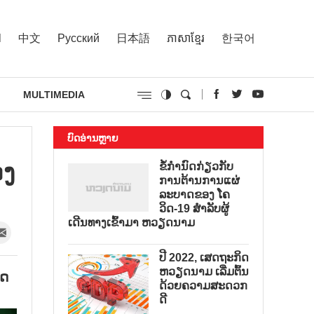
l
中文
Русский
日本語
ភាសាខ្មែរ
한국어
MULTIMEDIA
ບົດອ່ານຫຼາຍ
ງ​
ຂໍ້ກຳນົດກ່ຽວກັບ
ການຕ້ານການແຜ່
ລະບາດຂອງ ໂຄ
ວິດ-19 ສຳລັບຜູ້
ເດີນທາງເຂົ້າມາ ຫວຽດນາມ
ປີ 2022, ເສດຖະກິດ
ຫວຽດນາມ ເລີ່ມຕົ້ນ
ດ​
ດ້ວຍຄວາມສະດວກ
ດີ