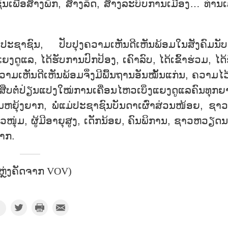
ົນ​ເພື່ອ​ສ້າງ​ພັກ, ສ້າງ​ລັດ, ສ້າງ​ລະ​ບົບ​ການ​ເມືອງ… ທ່ານ​ເ
ງ​ປະ​ຊາ​ຊົນ, ປັບ​ປຸງ​ຄວາມ​ເຫັນ​ດີ​ເຫັນ​ພ້ອມ​ໃນສັງ​ຄົມ​ນັບ​
ຍງ​ດູ​ແລ, ໄດ້​​ຮັບ​ການປົກ​ປ້ອງ, ເຄົາ​ລົບ, ​ໄດ້ເຂົ້າ​ຮ່ວມ, ​ໄດ້
ວາມ​ເຫັນ​ດີ​ເຫັນ​ພ້ອມ​ຈຶ່ງ​ມີ​ພື້ນ​ຖານ​ອັນ​ໝັ້ນ​ແກ່ນ, ຄວາມ​ໄວ້​ເ
ືບ​ຕໍ່​ປ່ຽນ​ແປງ​ໃໝ່​ການ​ເຄື່ອນ​ໄຫວ​ເບິ່ງ​ແຍງ​ດູ​ແລ​ຄົນ​ທຸກຍ
າມ​ຫຍຸ້ງ​ຍາກ, ພໍ່​ແມ່​ປະ​ຊາ​ຊົນ​ບັນ​ດາ​ເຜົ່າ​ສ່ວ​ນ​ໜ້ອຍ, ຊາວ
ຸ່ມ, ຜູ້​ມີ​ອາ​ຍຸ​ສູງ, ເດັກ​ນ້ອຍ, ຄົນ​ພິ​ການ, ຊາວ​ຫວຽດ
ຍາກ.
ຫຼ່ງຄັດຈາກ VOV)