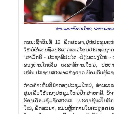
ທ່ານເລຂາທິການໃຫຍ່, ປະທານປະເທດ ໂຕ
ຕ​ອນ​ເຊົ້າ​ວັນ​ທີ 12 ພຶດ​ສະ​ພາ,ຢູ່​ຫໍ​ປະ​ຊຸມ​ແ
ໃຫຍ່​ຜູ້​ແທນ​ທົ່ວ​ປະ​ເທດ​ແນວ​ໂຮມ​ປະ​ເທດ​
“ສາ​ມັກ​ຄີ - ປະ​ຊາ​ທິ​ປະ​ໄຕ -ປ່ຽນ​ແປງ​ໃໝ່ - ນ
ຂອງ​ທ່ານ​ໂຕ​ເລິມ ເລ​ຂາ​ທິ​ການ​ໃຫຍ່, ປະ​ທານ​ປ
ເໝິນ ປະ​ທານ​ສະ​ພາ​ແຫ່ງ​ຊາດ ພ້ອມ​ກັບ​ຜູ້​ແ
ກ່າວ​ຄຳ​ເຫັນ​ຊີ້​ນຳ​ກອງ​ປະ​ຊຸມໃຫຍ່, ທ່ານ​ເລ​ຂາ
ສຸມ​ເພື່ອ​ໃຫ້​ກອງ​ປະ​ຊຸມ​ໃຫຍ່​ປຶກ​ສາ​ຫາ​ລື, ພ
ຕ້ອງ​ເຊື່ອມ​ຊືມ​ທັດ​ສະ​ນະ “ປະ​ຊາ​ຊົນ​ເປັນ​ກົກ
ໃໝ່, ພັດ​ທະ​ນາ, ແມ່ນ​ຫຼັກ​ການ​ໃນຕະຫຼອດ​ໄລ​