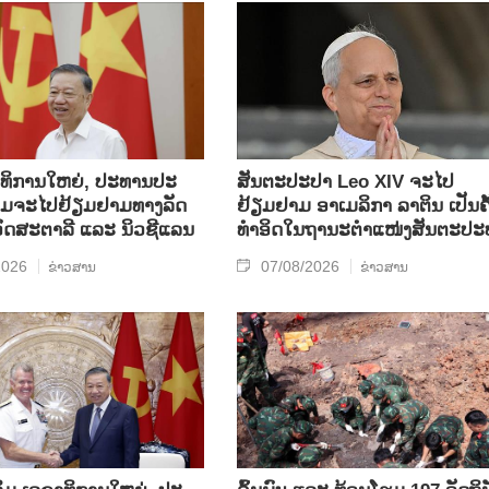
​ທິ​ການ​ໃຫຍ່, ປ​ະ​ທານ​ປະ​
ສັນຕະປະປາ Leo XIV ຈະໄປ
ມ​ຈະ​ໄປ​ຢ້ຽມ​ຢາມ​ທາງ​ລັດ​
ຢ້ຽມຢາມ ອາເມລິກາ ລາຕິນ ເປັນຄັ
 ອົດ​ສະ​ຕາ​ລີ ແລະ ນິວ​ຊີ​ແລນ
ທຳອິດໃນຖານະຕຳແໜ່ງສັນຕະປະ
2026
07/08/2026
ຂ່າວສານ
ຂ່າວສານ