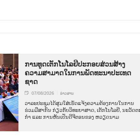
ການ​ທູດ​ເຕັກ​ໂນ​ໂລ​ຢີ​ປະ​ກອບ​ສ່ວນ​ສ້າງ​
ຄວາມ​ສາ​ມາດ​ໃນ​ການ​ພັດ​ທະ​ນາ​ປະ​ເທດ​
ຊາດ
07/08/2026
ຂ່າວສານ
ວາ​ລະ​ປະ​ຊຸມ​ໄດ້​ສຸມ​ໃສ່​ເຮັດ​ແຈ້ງ​ຄວາມ​ຕ້ອງ​ການ​ໃນ​ການ​
ຮ່ວມ​ມື​ສາ​ກົນ ກ່ຽວ​ກັບ​ວິ​ທະ​ຍາ​ສາດ, ເຕັກ​ໂນ​ໂລ​ຢີ, ນະ​ວັດ​ຕະ
ກຳ ແລະ ການ​ຫັນ​ເປັນ​ດີ​ຈີ​ຕອນ​ຂອງ ຫວຽດ​ນາມ