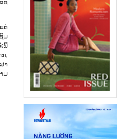
ລ​ຂ​
ແຕ່​
ຊົມ​
ນື້​
​າກ,
​ສາ​
​ນາມ