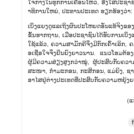
ໃຈ​ກາງ​ໃນ​ທຸກ​ການ​ເຄື່ອນ​ໄຫວ, ອີ່ງ​ໃສ່​ປະ​ຊາ​ຊ
າ​ທິ​ການ​ໃຫຍ່, ປະ​ທານ​ປະ​ເທດ ຮຽກ​ຮ້ອງ​ວ່າ:
ເບິ່ງ​ແຍງ​ດູ​ແລ​ເຖິງຜົນ​ປະ​ໂຫຍດ​ອັນ​ແທ້​ຈິງ​ຂອ
ຂັ້ນ​ຮາກ​ຖານ, ເມື່ອ​ປະ​ຊາ​ຊົນ​ໄດ້​ຮັບ​ການ​ເບິ່ງ​ແ
ໃຊ້​ແລ້ວ, ຄວາມ​ສາມ​ັກ​ຄີ​ຈຶ່ງ​ມີ​ກົກ​ເຄົ້າ​ເລິກ, ຄ
ອ​ເຊື່ອ​ໃຈ​ຈຶ່ງ​ຍືນ​ຍົງ​ຍາວ​ນານ. ແນວ​ໂຮມ​ຕ້ອງ​ສ
ຜູ້​ມີ​ຄ​ວາມ​ສ່ຽງ​ສູງກວ່າ​ໝູ່, ຜູ້​ປະ​ສົບ​ກັບ​ຄວ
ສະ​ໜາ, ກຳ​ມະ​ກອນ, ກະ​ສິ​ກອນ, ແມ່​ຍິງ, ຊາວ​ໜ
ອາ​ໄສ​ຢູ່​ຕ່າງ​ປະ​ເທດ​ທີ່​ປະ​ສົບ​ກັບ​ຄວາມ​ຫຍຸ້ງ​
(ແ