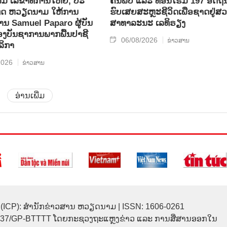
ິມ ເລ​ຂາ​ທິ​ການ​ໃຫຍ່, ປະ​
ຄົ້ນ​ພົບ ແລະ ທ້ອນ​ໂຮມ 197 ອັດ​ຖິ​ນ
ທດ ​ຫວຽດ​ນາມ ໃຫ້​ການ​
ຮົບ​ເສຍ​ສະຫຼະ​ຊີ​ວິດ​ເພື່ອ​ຊາດ​ຢູ່​ສວ
ທ່ານ Samuel Paparo ຜູ້​ບັນ​
ສາ​ທາ​ລະ​ນະ ເລ​ທິ​ຣຽງ
​ບັນ​ຊາ​ການພາກ​ພື້ນ​ປາ​ຊີ​
06/08/2026
ຂ່າວສານ
ລິ​ກາ
2026
ຂ່າວສານ
ອ່ານເພີ່ມ
(ICP): ສຳນັກຂ່າວສານ ຫວຽດນາມ | ISSN: 1606-0261
137/GP-BTTTT ໂດຍກະຊວງຖະແຫຼງຂ່າວ ແລະ ການສື່ສານອອກໃນ