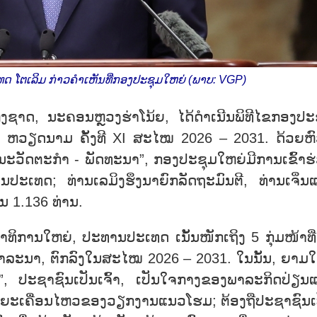
​ເລິມ ກ່າວ​ຄຳ​ເຫັນ​ທີ່ກອງ​ປະ​ຊຸມ​ໃຫຍ​່ (ພາບ: VGP)
ຫ່ງ​ຊາດ, ນະ​ຄອນຫຼວງ​ຮ່າ​ໂນ້ຍ, ໄດ້​ດຳ​ເນີນ​ພິ​ທີ​ໄຂ​ກອງ​ປະ​
ຊາດ ຫວຽດ​ນາມ ຄັ້ງ​ທີ XI ສະ​ໄໝ 2026 – 2031. ດ້ວຍ​ຫົວ​
ະ​ວັດ​ຕະ​ກຳ - ພັດ​ທະ​ນາ”, ກອງ​ປະ​ຊຸມ​ໃຫຍ່​ມີ​ການ​ເຂົ້າ​ຮ
ະ​ເທດ; ທ່ານເລ​ມິງ​ຮຶງ​ນາ​ຍົກ​ລັດ​ຖະ​ມົນ​ຕີ, ທ່ານ​ເຈິ່ນ​ແ
ທນ 1.136 ທ່ານ.
​ທິ​ການ​ໃຫຍ່, ປະ​ທານ​ປະ​ເທດ ເນັ້ນ​ໜັກ​ເຖິງ 5 ກຸ່ມ​ໜ້າ​ທີ່​
ິ​ຈາ​ລະ​ນາ, ຕົກ​ລົງໃນ​ສະ​ໄໝ 2026 – 2031. ໃນ​ນ​ັ້ນ, ຍາມ​ໃດ
”, ປະ​ຊາ​ຊົນ​ເປັນ​ເຈົ້າ​, ເປັນ​ໃຈ​ກາງຂອງ​ພາ​ລະ​ກິດ​​ປ່ຽນ​
ຍະ​ເຄື່ອນ​ໄຫວ​ຂອງວຽກ​ງານ​ແນວ​ໂຮມ; ຕ້ອງ​ຖື​ປະ​ຊາ​ຊົນ​ເປ