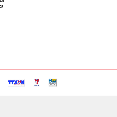
ັກ​
ນ​