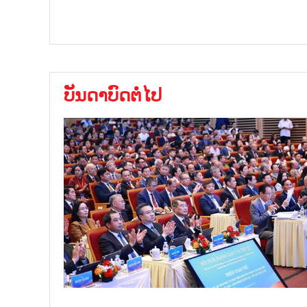
ບັນດາບົດຕໍ່ໄປ