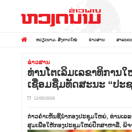
ຫວຽດນາມ- ສັງກາດໃໝ່
ຂ່າວສານ
ສາລະຄະ
ຂ່າວສານ
ທ່ານໂຕ​ເລິມເລ​ຂາ​ທິ​ການ​ໃຫ
ເຊື່ອມ​ຊືມ​ທັດ​ສະ​ນະ “ປະ​ຊາ
12/05/2026
ກ່າວ​ຄຳ​ເຫັນ​ຊີ້​ນຳ​ກອງ​ປະ​ຊຸມໃຫຍ່, ທ່ານ​ເລ​ຂາ​
ສຸມ​ເພື່ອ​ໃຫ້​ກອງ​ປະ​ຊຸມ​ໃຫຍ່​ປຶກ​ສາ​ຫາ​ລື, 