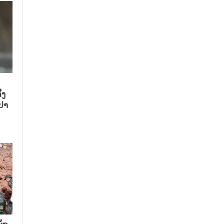
້ງ
ປາ