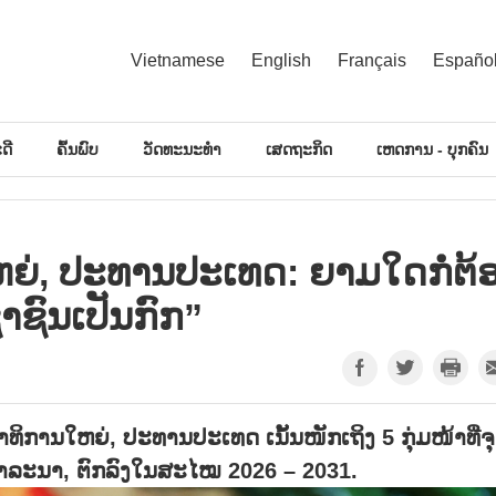
Vietnamese
English
Français
Españo
ດີ
ຄົ້ນພົບ
ວັດທະນະທຳ
ເສດຖະກິດ
ເຫດການ - ບຸກຄົນ
ຍ່, ປະ​ທານ​ປະ​ເທດ: ຍາມ​ໃດ​ກໍ່​ຕ້ອ
​ຊົນ​ເປັນ​ກົກ”
ທິ​ການ​ໃຫຍ່, ປະ​ທານ​ປະ​ເທດ ເນັ້ນ​ໜັກ​ເຖິງ 5 ກຸ່ມ​ໜ້າ​ທີ່​ຈຸ
ພິ​ຈາ​ລະ​ນາ, ຕົກ​ລົງໃນ​ສະ​ໄໝ 2026 – 2031.