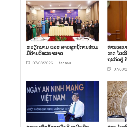
ຫວຽດ​ນາມ ແລະ ລາວ​ຊຸກ​ຍູ້​ການ​ຮ່ວມ​
ທ່ານ​ເລ​ຂາ
ມື​ດ້ານວ​ິ​ທະ​ຍາ​ສາດ
ເທດ ໂຕ​ເລິ
ຖະ​ກິດ​ຢູ່
07/08/2026
ຂ່າວສານ
07/08/