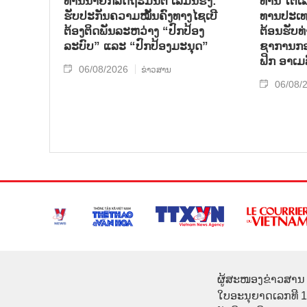
ທ່ານນາຍົກລັດຖະມົນຕີ ເລມິນຮຶງ:
ທ່ານ ໂຕ​ເລ
ຮັບປະກັນຄວາມໝັ້ນຄົງທາງໄຊເບີ
ທານ​ປະ​ເ
ຕ້ອງຕິດພັນລະຫວ່າງ “ປົກປ້ອງ
ຕ້ອນ​ຮັບ​
ລະບົບ” ແລະ “ປົກປ້ອງມະນຸດ”
ຊາ​ການກອງ
ຟິກ ອາ​ເມ​
06/08/2026
ຂ່າວສານ
06/08/
ຜູ້ສະໜອງຂ່າວສານ 
ໃບອະນຸຍາດເລກທີ 