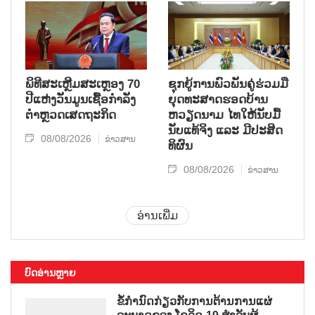
ພິທີສະເຫຼີມສະເຫຼອງ 70
ຊຸກ​ຍູ້​ການ​ພົວ​ພັນ​ຄູ່​ຮ່ວມ​ມື​
ປີແຫ່ງວັນມູນເຊື້ອກຳລັງ
ຍຸດ​ທະ​ສາດ​ຮອດ​ບ້ານ
ຕຳຫຼວດເສດຖະກິດ
ຫວຽດ​ນາມ ໄທ​ໃຫ້​ນັບ​ມື້​
ນັບ​ແທ້​ຈິງ ແລະ ມີ​ປະ​ສິດ​
08/08/2026
ຂ່າວສານ
ທິ​ຜົນ
08/08/2026
ຂ່າວສານ
ອ່ານເພີ່ມ
ບົດອ່ານຫຼາຍ
ຂໍ້ກຳນົດກ່ຽວກັບການຕ້ານການແຜ່