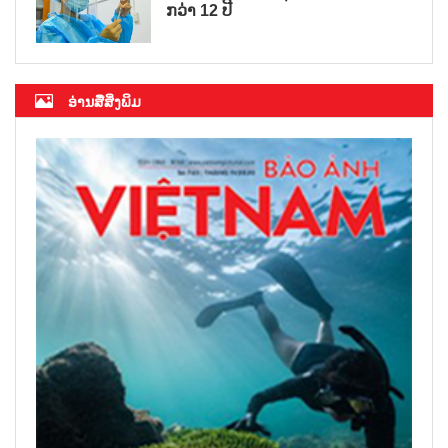
ກວ່າ 12 ປີ
ອ່ານສື່ສິ່ງພິມ