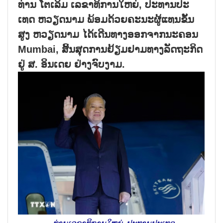
ທ່ານ ໂຕ​ເລິມ ​ເລ​ຂາ​ທິ​ການ​ໃຫຍ່, ປະ​ທານ​ປະ​
ເທດ ຫວຽດ​ນາມ ​ພ້ອມ​ດ້ວຍ​ຄະ​ນະ​ຜູ້​ແທນ​ຂັ້ນ​
ສູງ ຫວຽດ​ນາມ ໄດ້​ເດີນ​ທາງອອກ​ຈາກ​ນະ​ຄອນ
Mumbai, ສິ້ນ​ສຸດ​ການ​ຢ້ຽມ​ຢາມ​ທາງ​ລັດ​ຖະ​ກິດ
ຢ​ູ່ ສ. ອິນ​ເດຍ ຢ່າງ​ຈົບ​ງາມ.