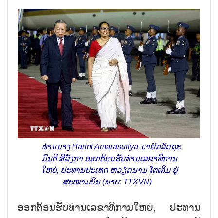
ທ່ານນາງ Harini Amarasuriya ​ນາ​ຍົກ​ລັດ​ຖະ​
ມົນ​ຕີ ສີ​ລັງ​ກາ ອອກ​ຕ້ອນ​ຮັບ​ທ່ານເລ​ຂາ​ທິ​ການ​
ໃຫຍ່, ປະ​ທານ​ປະ​ເທດ ຫວຽດ​ນາມ ໂຕ​ເລິມ ຢູ່​
ສະ​ໜາມ​ບິນ (ພາບ: TTXVN)
ອອກ​ຕ້ອນ​ຮັບ​ທ່ານ​ເລ​ຂາ​ທິ​ການ​ໃຫຍ່, ປະ​ທານ​