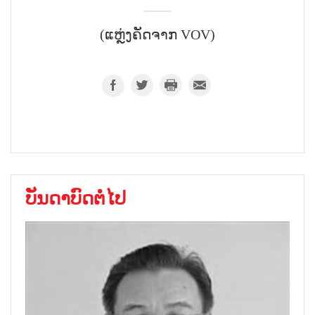
(ແຫຼ່ງຄັດຈາກ VOV)
ບັນດາບົດຕໍ່ໄປ