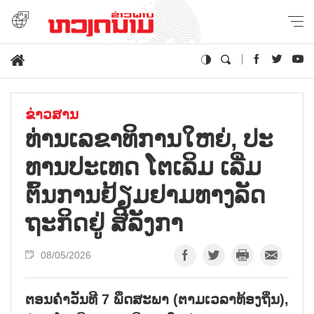
ຂ່າວສານ
ທ່ານເລ​ຂາ​ທິ​ການ​ໃຫຍ່, ປະ​
ທານ​ປະ​ເທດ ໂຕ​ເລິມ ເລີ່ມ​
ຕົ້ນ​ການ​ຢ້ຽມ​ຢາມ​ທາງ​ລັດ​
ຖະ​ກິດ​ຢູ່ ສີ​ລັງ​ກາ
08/05/2026
ຕອນ​ຄ່ຳ​ວັນ​ທີ 7 ພຶດ​ສະ​ພາ (ຕາມ​ເວ​ລາ​ທ້ອງ​ຖິ່ນ),