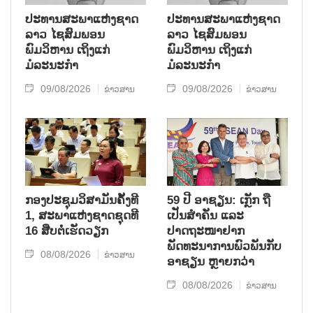
ປະທານສະພາແຫ່ງຊາດ
ປະທານສະພາແຫ່ງຊາດ
ລາວ ໄຊສົມພອນ
ລາວ ໄຊສົມພອນ
ພົມວິຫານ ເຖິງແກ່
ພົມວິຫານ ເຖິງແກ່
ມໍລະນະກຳ
ມໍລະນະກຳ
09/08/2026
09/08/2026
ຂ່າວສານ
ຂ່າວສານ
ກອງປະຊຸມວິສາມັນຄັ້ງທີ
59 ປີ ອາຊຽນ: ເກຼັກ ຖື
1, ສະພາແຫ່ງຊາດຊຸດທີ
ເປັນສຳຄັນ ແລະ
16 ສືບຕໍ່ເຮັດວຽກ
ປາດຖະໜາຢາກ
ພັດທະນາການພົວພັນກັບ
08/08/2026
ຂ່າວສານ
ອາຊຽນ ຫຼາຍກວ່າ
08/08/2026
ຂ່າວສານ