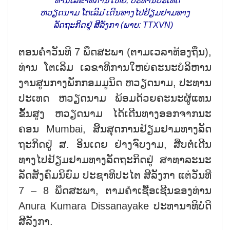
ທ່ານ​ເລ​ຂາ​ທິ​ການ​ໃຫຍ່, ປະ​ທານ​ປະ​ເທດ
ຫວຽດ​ນາມ ໂຕ​ເລິມ ​ໍ່​ເດີນ​ທາງ​ໄປ​ຢ້ຽມ​ຢາມ​ທາງ​
ລັດ​ຖະ​ກິດຢູ່ ສີ​​ລັງ​ກາ (ພາບ: TTXVN)
ຕອນ​ຄ່ຳ​ວັນ​ທີ 7 ພຶດ​ສະ​ພາ (ຕາມ​ເວ​ລາ​ທ້ອງ​ຖິ່ນ),
ທ່ານ ໂຕ​ເລິມ ​ເລ​ຂາ​ທິ​ການ​ໃຫຍ່ຄະ​ນະ​ບໍ​ລິ​ຫານ​
ງານ​ສູນ​ກາ​ງ​ພັກ​ກອມ​ມູ​ນິດ ຫວຽດ​ນາມ, ປະ​ທານ​
ປະ​ເທດ ຫວຽດ​ນາມ ​ພ້ອມ​ດ້ວຍ​ຄະ​ນະ​ຜູ້​ແທນ​
ຂັ້ນ​ສູງ ຫວຽດ​ນາມ ໄດ້​ເດີນ​ທາງອອກ​ຈາກ​ນະ​
ຄອນ Mumbai, ສິ້ນ​ສຸດ​ການ​ຢ້ຽມ​ຢາມ​ທາງ​ລັດ​
ຖະ​ກິດຢ​ູ່ ສ. ອິນ​ເດຍ ຢ່າງ​ຈົບ​ງາມ, ສືບ​ຕ​ໍ່​ເດີນ​
ທາງ​ໄປ​ຢ້ຽມ​ຢາມ​ທາງ​ລັດ​ຖະ​ກິດ​ຢູ່ ສາ​ທາ​ລະ​ນະ​
ລັດ​ສັງ​ຄົມ​ນິ​ຍົມ ປະ​ຊາ​ທິ​ປະ​ໄຕ ສີ​​ລັງ​ກາ ແຕ່​ວັນ​ທີ
7 – 8 ພຶດ​ສະ​ພາ, ຕາມ​ຄຳ​ເຊື້ອ​ເຊີນ​ຂອງ​ທ່ານ
Anura Kumara Dissanayake ປະ​ທາ​ນາ​ທິ​ບໍ​ດີ​
ສີ​ລັງ​ກາ.