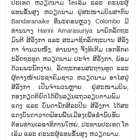
ປະ​ເທດ ຫວຽດ​ນາມ ໂຕ​ເລິມ ແລະ ຄະ​ນະ​ຜູ້​
ແທນ​ຂັ້​ນ​ສູງ ຫວຽດ​ນາມ ຢູ່​ສະ​ໜາມ​ບິນ​ສາ​ກົນ
Bandaranaike ​ທີ່​ນະ​ຄອນຫຼວງ Colombo ມີ​
ທ່ານນາງ Harini Amarasuriya ​ນາ​ຍົກ​ລັດ​ຖະ​
ມົນ​ຕີ ສີ​ລັງ​ກາ ​ແລ​ະ ສະ​ມາ​ຊິກ​ລັດ​ຖະ​ບານ ສີ​ລັງ​
ກາ ຈ​ຳ​ນວນ​ໜຶ່ງ, ທ່ານ​ນາງ ຈິ້ງ​ທິ​ເຕີມ ເອກ​ອັກ​ຄ​
ະ​ລັດ​ຖະ​ທູດ ຫວຽດ​ນາມ ປະ​ຈຳ ສີ​ລັງ​ກາ, ພ້ອມ​
ດ້ວຍ​ພະ​ນັກ​ງານ, ລັດ​ຖະ​ກອນ​ສະ​ຖານ​ທູດ ແລະ
ຜູ້​ຕ​າງ​ໜ້າ​ປະ​ຊາ​ຄົມ​ຊາວ​ ຫວຽດ​ນາມ ອາ​ໄສ​ຢູ່
ສີ​ລັງ​ກາ ເປັນ​ຈຳ​ນວນຫຼາຍ. ຢູ່​ສະ​ໜາມ​ບິນ,
ກອງກຽດ​ຕິ​ຍົດ​ໄດ້​ຢືນ​ລຽນ​ແຖວ​ລ​ຽບ​ຕາມພົມ​
ແດງ ແລະ ບັນ​ດາ​ນັກ​ສິ​ລະ​ປິນ ສີ​ລັງ​ກາ ໄດ້​ສະ​
ແດງ​ບັນ​ດາ​ວາດ​ຟ້ອນ​ພື້ນ​ເມືອງ​ເພື່ອ​ຂ່ຳ​ນັບ​ຮັບ​
ຕ້ອນ​ທ່ານ​ເລ​ຂາ​ທິ​ການ​ໃຫຍ່, ປະ​ທານ​ປະ​ເທດ ໂຕ​
ເລິມ ແລະ ຄະ​ນະ​ຜູ້​ແທນ​ຂັ້ນ​ສູງ ຫວຽດ​ນາມ.