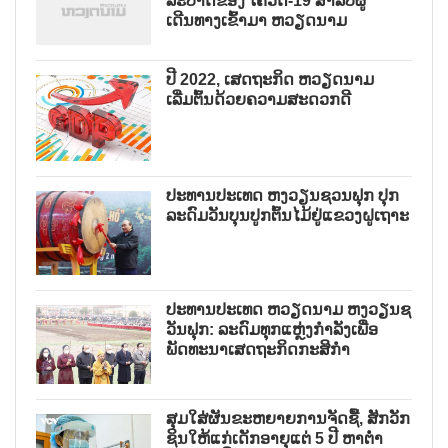
ລະບາດຂອງ ໂຄວິດ-19 ສຳລັບຜູ້
ເດີນທາງເຂົ້າມາ ຫວຽດນາມ
ປີ 2022, ເສດຖະກິດ ຫວຽດນາມ
ເລີ່ມຕົ້ນດ້ວຍຄວາມສະດວກດີ
ປະທານປະເທດ ຫງວຽນຊວນຟຸກ ປຸກ
ລະດົມວັນບຸນປູກຕົ້ນໄມ້ຢູ່ແຂວງຝູເຖາະ
ປະທານປະເທດ ຫວຽດນາມ ຫງວຽນຊ
ວັນຟຸກ: ລະດົມທຸກແຫຼ່ງກຳລັງເພື່ອ
ພັດທະນາເສດຖະກິດກະສິກຳ
ສຸມໃສ່ຜັນຂະຫຍາຍການຈັດຊື້, ສັກວັກ
ຊິນໃຫ້ແກ່ເດັກອາຍຸແຕ່ 5 ປີ ຫາຕ່ຳ