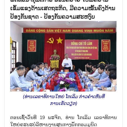
ເຂັ້ມແຂງດ້ານເສດຖະກິດ, ມີຄວາມໝັ້ນຄົງດ້ານ
ປ້ອງກັນຊາດ - ປ້ອງກັນຄວາມສະຫງົບ
(ທ່ານເລຂາທິການໃຫຍ່ ໂຕເລິມ ກ່າວຄຳເຫັນທີ່
ການເຮັດວຽກ)
ຕອນເຊົ້າວັນທີ 19 ພະຈິກ, ທ່ານ ໂຕເລິມ ເລຂາທິການ
ໃຫຍ່ຄະນະບໍລິຫານງານສູນກາງພັກກອມມູນິດ