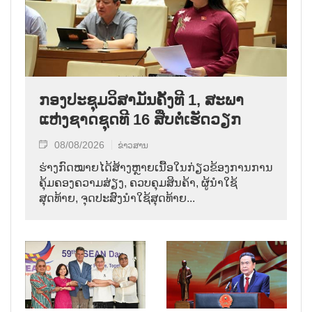
ກອງປະຊຸມວິສາມັນຄັ້ງທີ 1, ສະພາ
ແຫ່ງຊາດຊຸດທີ 16 ສືບຕໍ່ເຮັດວຽກ
08/08/2026
ຂ່າວສານ
ຮ່າງກົດໝາຍໄດ້ສ້າງຫຼາຍເນື້ອໃນກ່ຽວຂ້ອງການການ
ຄຸ້ມຄອງຄວາມສ່ຽງ, ຄວບຄຸມສິນຄ້າ, ຜູ້ນຳໃຊ້
ສຸດທ້າຍ, ຈຸດປະສົງນຳໃຊ້ສຸດທ້າຍ...