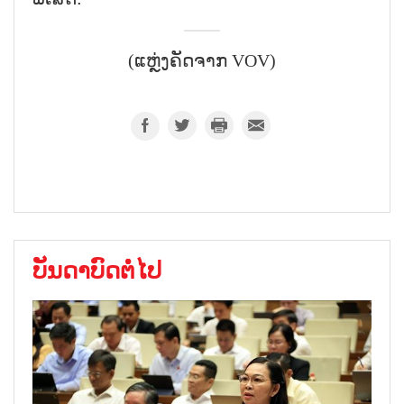
(ແຫຼ່ງຄັດຈາກ VOV)
ບັນດາບົດຕໍ່ໄປ