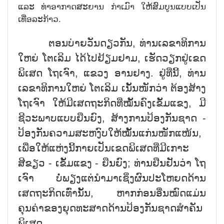
ແລະ ທ່າອາກາດສະຍານ ກ່າເມົາ ໃຫ້ສົມບູນແບບເປັນ
ເທື່ອລະກ້າວ.
ຕອນບ່າຍວັນດຽວກັນ, ທ່ານເລຂາທິການ
ໃຫຍ່ ໂຕເລິມ ໄດ້ໄປຢ້ຽມຢາມ, ເຮັດວຽກຢູ່ເຂດ
ພິເສດ ໂຖເຈົາ, ແຂວງ ອານຢາງ. ຢູ່ທີ່ນີ້, ທ່ານ
ເລຂາທິການໃຫຍ່ ໂຕເລິມ ເນັ້ນໜັກວ່າ ຕ້ອງສ້າງ
ໂຖເຈົາ ໃຫ້ມີເສດຖະກິດທີ່ໝັ້ນຄົງເຂັ້ມແຂງ, ມີ
ຊີວະພາບແບບຍືນຍົງ, ສ້າງການປ້ອງກັນຊາດ -
ປ້ອງກັນຄວາມສະຫງົບໃຫ້ໝັ້ນແກ່ນໜັກແໜ້ນ,
ເພື່ອໃຫ້ແຫ່ງນີ້ກາຍເປັນເຂດພິເສດທີ່ມີເກາະ
ສີຂຽວ - ເຂັ້ມແຂງ - ຍືນຍົງ; ທ່ານຢືນຢັນວ່າ ໂຖ
ເຈົາ ບໍ່ພຽງແຕ່ນຳມາເຊິ່ງຜົນປະໂຫຍດດ້ານ
ເສດຖະກິດເທົ່ານັ້ນ, ຫາກກ່ອນອື່ນໝົດແມ່ນ
ຄຸນຄ່າຂອງຍຸດທະສາດດ້ານປ້ອງກັນຊາດສຳຄັນ
ພິເສດ.