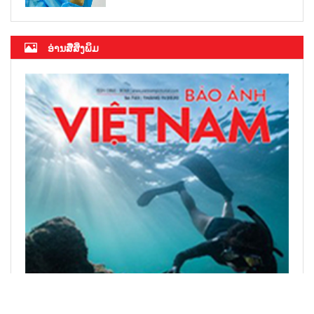
ອ່ານສື່ສິ່ງພິມ