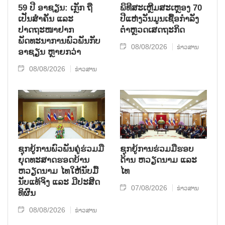
59 ປີ ອາຊຽນ: ເກຼັກ ຖື
ພິທີສະເຫຼີມສະເຫຼອງ 70
ເປັນສຳຄັນ ແລະ
ປີແຫ່ງວັນມູນເຊື້ອກຳລັງ
ປາດຖະໜາຢາກ
ຕຳຫຼວດເສດຖະກິດ
ພັດທະນາການພົວພັນກັບ
08/08/2026
ຂ່າວສານ
ອາຊຽນ ຫຼາຍກວ່າ
08/08/2026
ຂ່າວສານ
ຊຸກ​ຍູ້​ການ​ພົວ​ພັນ​ຄູ່​ຮ່ວມ​ມື​
ຊຸກຍູ້ການຮ່ວມມືຮອບ
ຍຸດ​ທະ​ສາດ​ຮອດ​ບ້ານ
ດ້ານ ຫວຽດນາມ ແລະ
ຫວຽດ​ນາມ ໄທ​ໃຫ້​ນັບ​ມື້​
ໄທ
ນັບ​ແທ້​ຈິງ ແລະ ມີ​ປະ​ສິດ​
07/08/2026
ຂ່າວສານ
ທິ​ຜົນ
08/08/2026
ຂ່າວສານ