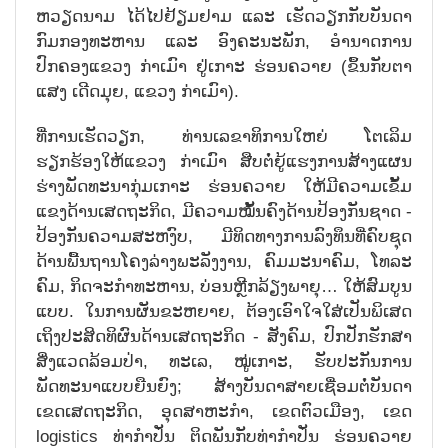
ຫວຽດນາມ ໄດ້ໄປຢ້ຽມຢາມ ແລະ ເຮັດວຽກກັບບັນດາ
ກົມກອງທະຫານ ແລະ ອົງຄະນະພັກ, ອຳນາດການ
ປົກຄອງແຂວງ ກ່າເມົາ ຢູ່ເກາະ ຮ່ອນຄວາຍ (ຂຶ້ນກັບຕາ
ແສງ ເດີດມຸຍ, ແຂວງ ກ່າເມົາ).
ທີ່ການເຮັດວຽກ, ທ່ານເລຂາທິການໃຫຍ່ ໂຕເລິມ
ຮຽກຮ້ອງໃຫ້ແຂວງ ກ່າເມົາ ສືບຕໍ່ຍູ້ແຮງການສ້າງແຜນ
ຮ່າງພັດທະນາກຸ່ມເກາະ ຮ່ອນຄວາຍ ໃຫ້ມີຄວາມເຂັ້ມ
ແຂງດ້ານເສດຖະກິດ, ມີຄວາມໝັ້ນຄົງດ້ານປ້ອງກັນຊາດ -
ປ້ອງກັນຄວາມສະຫງົບ, ມີທິດທາງການລົງທຶນທີ່ຄົບຊຸດ
ດ້ານພື້ນຖານໂຄງລ່າງພະລັງງານ, ຄົມມະນາຄົມ, ໂທລະ
ຄົມ, ກິດຈະກຳທະຫານ, ບ່ອນຫຼີກລ້ຽງພາຍຸ… ໃຫ້ສົມບູນ
ແບບ. ໃນການຜັນຂະຫຍາຍ, ຕ້ອງເອົາໃຈໃສ່ເປັນພິເສດ
ເຖິງປະສິດທິຜົນດ້ານເສດຖະກິດ - ສັງຄົມ, ປົກປັກຮັກສາ
ສິ່ງແວດລ້ອມປ່າ, ທະເລ, ໝູ່ເກາະ, ຮັບປະກັນການ
ພັດທະນາແບບຍືນຍົງ; ສ້າງບັນດາສາຍເຊື່ອມຕໍ່ບັນດາ
ເຂດເສດຖະກິດ, ອຸດສາຫະກຳ, ເຂດຕົວເມືອງ, ເຂດ
logistics ທ່າກຳປັ່ນ ຕິດພັນກັບທ່າກຳປັ່ນ ຮ່ອນຄວາຍ