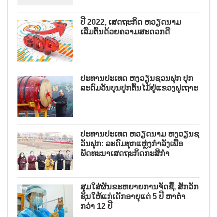
ປີ 2022, ເສດຖະກິດ ຫວຽດນາມ
ເລີ່ມຕົ້ນດ້ວຍຄວາມສະດວກດີ
ປະທານປະເທດ ຫງວຽນຊວນຟຸກ ປຸກ
ລະດົມວັນບຸນປູກຕົ້ນໄມ້ຢູ່ແຂວງຝູເຖາະ
ປະທານປະເທດ ຫວຽດນາມ ຫງວຽນຊ
ວັນຟຸກ: ລະດົມທຸກແຫຼ່ງກຳລັງເພື່ອ
ພັດທະນາເສດຖະກິດກະສິກຳ
ສຸມໃສ່ຜັນຂະຫຍາຍການຈັດຊື້, ສັກວັກ
ຊິນໃຫ້ແກ່ເດັກອາຍຸແຕ່ 5 ປີ ຫາຕ່ຳ
ກວ່າ 12 ປີ