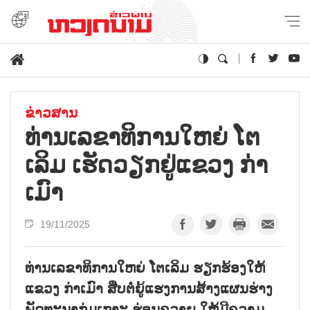
ຂ່າວສານ
ທ່ານເລຂາທິການໃຫຍ່ ໂຕ
ເລິມ ເຮັດວຽກຢູ່ແຂວງ ກ່າ
ເມົາ
19/11/2025
ທ່ານເລຂາທິການໃຫຍ່ ໂຕເລິມ ຮຽກຮ້ອງໃຫ້
ແຂວງ ກ່າເມົາ ສືບຕໍ່ຍູ້ແຮງການສ້າງແຜນຮ່າງ
ພັດທະນາກຸ່ມເກາະ ຮ່ອນຄວາຍ ໃຫ້ມີຄວາມ