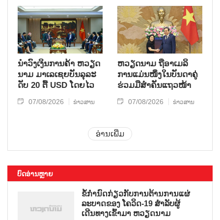
ນຳ​ວົງ​ເງິນ​ການ​ຄ້າ ຫວຽດ​
ຫ​ວຽດ​ນາມ ຖື​ອາ​ເມ​ລິ​
ນາມ ມາ​ເລ​ເຊຍ​ບັນ​ລຸ​ລະ​
ການ​ແມ່ນ​ໜຶ່ງ​ໃນ​ບັນ​ດາ​ຄູ່​
ດັບ 20 ຕື້ USD ໂດຍ​ໄວ
ຮ່ວມ​ມື​ສຳ​ຄັນ​ແຖວ​ໜ້າ
07/08/2026
07/08/2026
ຂ່າວສານ
ຂ່າວສານ
ອ່ານເພີ່ມ
ບົດອ່ານຫຼາຍ
ຂໍ້ກຳນົດກ່ຽວກັບການຕ້ານການແຜ່
ລະບາດຂອງ ໂຄວິດ-19 ສຳລັບຜູ້
ເດີນທາງເຂົ້າມາ ຫວຽດນາມ