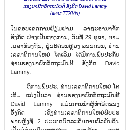
ຮອງນາຍົກລັດຖະມົນຕີ ອັງກິດ David Lammy
(ພາບ: TTXVN)
ໃນຂອບເຂດການຢ້ຽມຢາມ ລາຊະອານາຈັກ
ອັງກິດ ຢ່າງເປັນທາງການ, ວັນທີ 29 ຕຸລາ, ຕາມ
ເວລາທ້ອງຖິ່ນ, ຢູ່ນະຄອນຫຼວງ ລອນດອນ, ທ່ານ
ເລຂາທິການໃຫຍ່ ໂຕເລິມ ໄດ້ມີການພົບປະກັບ
ທ່ານຮອງນາຍົກລັດຖະມົນຕີ ອັງກິດ David
Lammy.
ທີ່ການພົບປະ, ທ່ານເລຂາທິການໃຫຍ່ ໂຕ
ເລິມ ແບ່ງປັນວ່າ ທ່ານຮອງນາຍົກລັດຖະມົນຕີ
David Lammy ແມ່ນການນຳຜູ້ທຳອິດຂອງ
ອັງກິດ ເຊິ່ງທ່ານເລຂາທິການໃຫຍ່ພົບປະ
ພາຍຫຼັງທີ່ 2 ປະເທດຍົກລະດັບການພົວພັນຂຶ້ນ
ເປັນຄູ່ຮ່ວມມືຍຸດທະສາດ ຮອບດ້ານ ແລະ