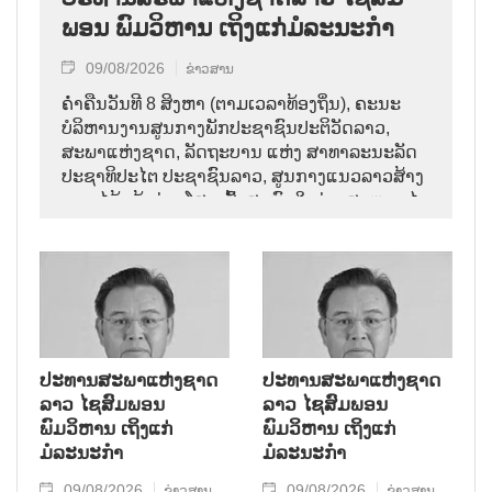
ພອນ ພົມວິຫານ ເຖິງແກ່ມໍລະນະກຳ
09/08/2026
ຂ່າວສານ
ຄ່ຳຄືນວັນທີ 8 ສິງຫາ (ຕາມເວລາທ້ອງຖິ່ນ), ຄະນະ
ບໍລິຫານງານສູນກາງພັກປະຊາຊົນປະຕິວັດລາວ,
ສະພາແຫ່ງຊາດ, ລັດຖະບານ ແຫ່ງ ສາທາລະນະລັດ
ປະຊາທິປະໄຕ ປະຊາຊົນລາວ, ສູນກາງແນວລາວສ້າງ
ຊາດ ໄດ້ແຈ້ງຂ່າວໂສກເສົ້າສະຫຼົດໃຈວ່າ: ສະຫາຍ ໄຊ
ສົມພອນ ພົມວິຫານ, ປະທານສະພາແຫ່ງຊາດລາວ
ໄດ້ເຖິງແກ່ມໍລະນະກຳ ໃນອາຍຸ 70 ປີ, ຫຼັງຈາກປ່ວຍ
ຮ້າຍແຮງມາເປັນໄລຍະໜຶ່ງ.
ປະທານສະພາແຫ່ງຊາດ
ປະທານສະພາແຫ່ງຊາດ
ລາວ ໄຊສົມພອນ
ລາວ ໄຊສົມພອນ
ພົມວິຫານ ເຖິງແກ່
ພົມວິຫານ ເຖິງແກ່
ມໍລະນະກຳ
ມໍລະນະກຳ
09/08/2026
09/08/2026
ຂ່າວສານ
ຂ່າວສານ