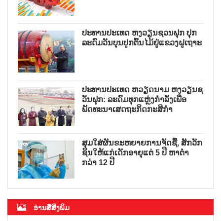
ປະທານປະເທດ ຫງວຽນຊວນຟຸກ ປຸກ
ລະດົມວັນບຸນປູກຕົ້ນໄມ້ຢູ່ແຂວງຝູເຖາະ
ປະທານປະເທດ ຫວຽດນາມ ຫງວຽນຊ
ວັນຟຸກ: ລະດົມທຸກແຫຼ່ງກຳລັງເພື່ອ
ພັດທະນາເສດຖະກິດກະສິກຳ
ສຸມໃສ່ຜັນຂະຫຍາຍການຈັດຊື້, ສັກວັກ
ຊິນໃຫ້ແກ່ເດັກອາຍຸແຕ່ 5 ປີ ຫາຕ່ຳ
ກວ່າ 12 ປີ
ອ່ານສື່ສິ່ງພິມ