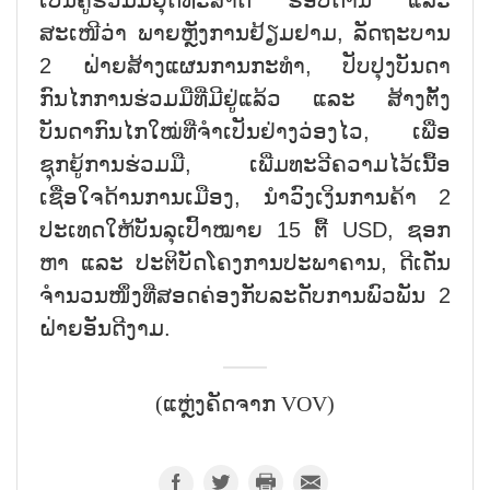
ສະເໜີວ່າ ພາຍຫຼັງການຢ້ຽມຢາມ, ລັດຖະບານ
2 ຝ່າຍສ້າງແຜນການກະທຳ, ປັບປຸງບັນດາ
ກົນໄກການຮ່ວມມືທີ່ມີຢູ່ແລ້ວ ແລະ ສ້າງຕັ້ງ
ບັນດາກົນໄກໃໝ່ທີ່ຈຳເປັນຢ່າງວ່ອງໄວ, ເພື່ອ
ຊຸກຍູ້ການຮ່ວມມື, ເພີ່ມທະວີຄວາມໄວ້ເນື້ອ
ເຊື່ອໃຈດ້ານການເມືອງ, ນຳວົງເງິນການຄ້າ 2
ປະເທດໃຫ້ບັນລຸເປົ້າໝາຍ 15 ຕື້ USD, ຊອກ
ຫາ ແລະ ປະຕິບັດໂຄງການປະພາຄານ, ດີເດັ່ນ
ຈຳນວນໜຶ່ງທີ່ສອດຄ່ອງກັບລະດັບການພົວພັນ 2
ຝ່າຍອັນດີງາມ.
(ແຫຼ່ງຄັດຈາກ VOV)