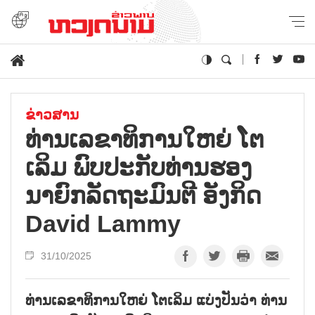
ຂ່າວສານ
ທ່ານເລຂາທິການໃຫຍ່ ໂຕ
ເລິມ ພົບປະກັບທ່ານຮອງ
ນາຍົກລັດຖະມົນຕີ ອັງກິດ
David Lammy
31/10/2025
ທ່ານເລຂາທິການໃຫຍ່ ໂຕເລິມ ແບ່ງປັນວ່າ ທ່ານ