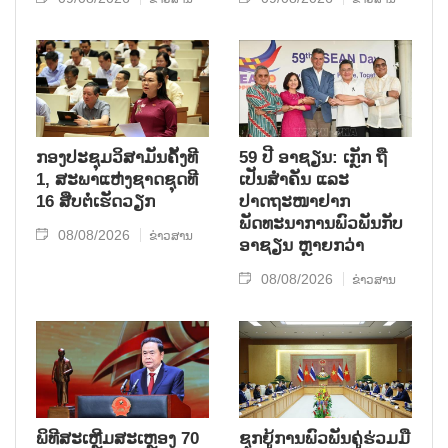
ກອງປະຊຸມວິສາມັນຄັ້ງທີ
59 ປີ ອາຊຽນ: ເກຼັກ ຖື
1, ສະພາແຫ່ງຊາດຊຸດທີ
ເປັນສຳຄັນ ແລະ
16 ສືບຕໍ່ເຮັດວຽກ
ປາດຖະໜາຢາກ
ພັດທະນາການພົວພັນກັບ
08/08/2026
ຂ່າວສານ
ອາຊຽນ ຫຼາຍກວ່າ
08/08/2026
ຂ່າວສານ
ພິທີສະເຫຼີມສະເຫຼອງ 70
ຊຸກ​ຍູ້​ການ​ພົວ​ພັນ​ຄູ່​ຮ່ວມ​ມື​