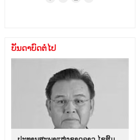
ບັນດາບົດຕໍ່ໄປ
ປະທານສະພາແຫ່ງຊາດລາວ ໄຊສົມ