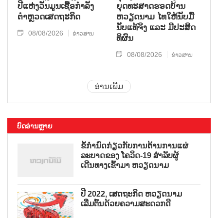
ປີແຫ່ງວັນມູນເຊື້ອກຳລັງ
ຍຸດ​ທະ​ສາດ​ຮອດ​ບ້ານ
ຕຳຫຼວດເສດຖະກິດ
ຫວຽດ​ນາມ ໄທ​ໃຫ້​ນັບ​ມື້​
ນັບ​ແທ້​ຈິງ ແລະ ມີ​ປະ​ສິດ​
08/08/2026
ຂ່າວສານ
ທິ​ຜົນ
08/08/2026
ຂ່າວສານ
ອ່ານເພີ່ມ
ບົດອ່ານຫຼາຍ
ຂໍ້ກຳນົດກ່ຽວກັບການຕ້ານການແຜ່
ລະບາດຂອງ ໂຄວິດ-19 ສຳລັບຜູ້
ເດີນທາງເຂົ້າມາ ຫວຽດນາມ
ປີ 2022, ເສດຖະກິດ ຫວຽດນາມ
ເລີ່ມຕົ້ນດ້ວຍຄວາມສະດວກດີ