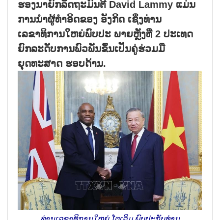
ຮອງນາຍົກລັດຖະມົນຕີ David Lammy ແມ່ນ
ການນຳຜູ້ທຳອິດຂອງ ອັງກິດ ເຊິ່ງທ່ານ
ເລຂາທິການໃຫຍ່ພົບປະ ພາຍຫຼັງທີ່ 2 ປະເທດ
ຍົກລະດັບການພົວພັນຂຶ້ນເປັນຄູ່ຮ່ວມມື
ຍຸດທະສາດ ຮອບດ້ານ.
ທ່ານເລຂາທິການໃຫຍ່ ໂຕເລິມ ພົບປະກັບທ່ານ