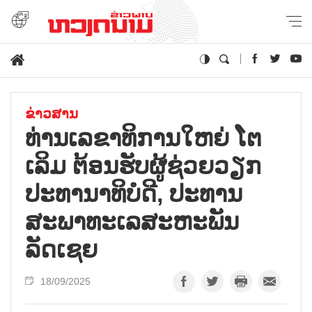
ຂ່າວສານ
ທ່ານເລຂາທິການໃຫຍ່ ໂຕ
ເລິມ ຕ້ອນຮັບຜູ້ຊ່ວຍວຽກ
ປະທານາທິບໍດີ, ປະທານ
ສະພາທະເລສະຫະພັນ
ລັດເຊຍ
18/09/2025