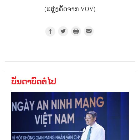
(ແຫຼ່ງຄັດຈາກ VOV)
ບັນດາບົດຕໍ່ໄປ