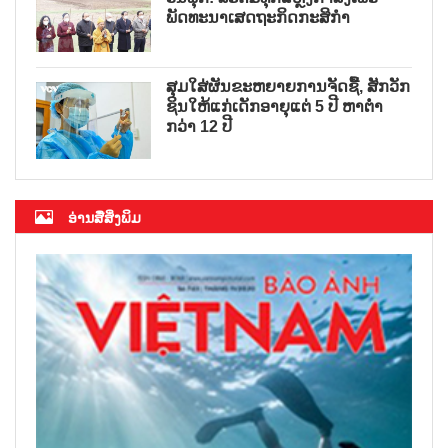
ພັດທະນາເສດຖະກິດກະສິກຳ
ສຸມໃສ່ຜັນຂະຫຍາຍການຈັດຊື້, ສັກວັກ
ຊິນໃຫ້ແກ່ເດັກອາຍຸແຕ່ 5 ປີ ຫາຕ່ຳ
ກວ່າ 12 ປີ
ອ່ານສື່ສິ່ງພິມ