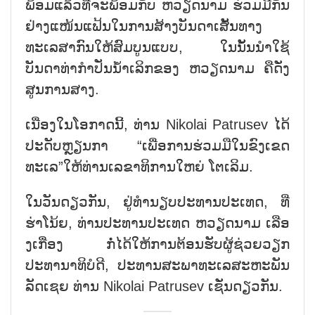
ພ້ອມແລ້ວທີ່ຈະພ້ອມກັບ ຫວຽດນາມ ຮ່ວມມືກັນ
ຢ່າງແໜ້ນແຟ້ນໃນການສ້າງບັນດາເສັ້ນທາງ
ທະເລສາກົນໃຫ້ສົມບູນແບບ, ໃນນັ້ນນຳໃຊ້
ບັນດາທ່າກຳປັ່ນນ້ຳເລິກຂອງ ຫວຽດນາມ ຄືດັ່ງ
ສູນການສາງ.
ເນື່ອງໃນໂອກາດນີ້, ທ່ານ Nikolai Patrusev ໄດ້
ປະດັບຫຼຽນກາ “ເພື່ອການຮ່ວມມືໃນຂົງເຂດ
ທະເລ”ໃຫ້ທ່ານເລຂາທິການໃຫຍ່ ໂຕເລິມ.
ໃນວັນດຽວກັນ, ຢູ່ທຳນຽບປະທານປະເທດ, ທີ່
ຮ່າໂນ້ຍ, ທ່ານປະທານປະເທດ ຫວຽດນາມ ເລືອ
ງເກື່ອງ ກໍ່ໄດ້ໃຫ້ການຕ້ອນຮັບຜູ້ຊ່ວຍວຽກ
ປະທານາທິບໍດີ, ປະທານສະພາທະເລສະຫະພັນ
ລັດເຊຍ ທ່ານ Nikolai Patrusev ເຊັ່ນດຽວກັນ.