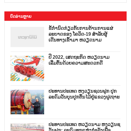
ບົດອ່ານຫຼາຍ
ຂໍ້ກຳນົດກ່ຽວກັບການຕ້ານການແຜ່
ລະບາດຂອງ ໂຄວິດ-19 ສຳລັບຜູ້
ເດີນທາງເຂົ້າມາ ຫວຽດນາມ
ປີ 2022, ເສດຖະກິດ ຫວຽດນາມ
ເລີ່ມຕົ້ນດ້ວຍຄວາມສະດວກດີ
ປະທານປະເທດ ຫງວຽນຊວນຟຸກ ປຸກ
ລະດົມວັນບຸນປູກຕົ້ນໄມ້ຢູ່ແຂວງຝູເຖາະ
ປະທານປະເທດ ຫວຽດນາມ ຫງວຽນຊ
ວັນຟຸກ: ລະດົມທຸກແຫຼ່ງກຳລັງເພື່ອ