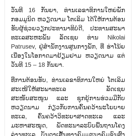
ວັນທີ 16 ກັນຍາ, ທ່ານເລຂາທິການໃຫຍ່ພັກ
ກອມມູນິດ ຫວຽດນາມ ໂຕເລິມ ໄດ້ໃຫ້ການຕ້ອນ
ຮັບຜູ້ຊ່ວຍວຽກປະທານາທິບໍດີ, ປະທານສະພາ
ທະເລສະຫະພັນ ລັດເຊຍ ທ່ານ Nikolai
Patrusev, ຢູ່ສຳນັກງານສູນກາງພັກ, ທີ່ ຮ່າໂນ້ຍ
ເນື່ອງໃນໂອກາດມາຢ້ຽມຢາມ ຫວຽດນາມ ແຕ່
ວັນທີ 15 – 18 ກັນຍາ.
ທີ່ການຕ້ອນຮັບ, ທ່ານເລຂາທິການໃຫຍ່ ໂຕເລິມ
ສະເໜີໃຫ້ສະພາທະເລ ລັດເຊຍ
ສະໜັບສະໜູນ ແລະ ຊຸກຍູ້ການຮ່ວມມືກັບ
ຫວຽດນາມ ກ່ຽວກັບການຄົ້ນຄວ້ານະໂຍບາຍ
ທະເລ, ຄົ້ນຄວ້າວິທະຍາສາດທະເລ ແລະ
ມະຫາສະໝຸດ, ພັດທະນາລະບົບພື້ນຖານໂຄງ
ລ່າງທະເລ, ບັນດາເສັ້ນທາງຄົມມະນາຄົມຂົນສົ່ງ