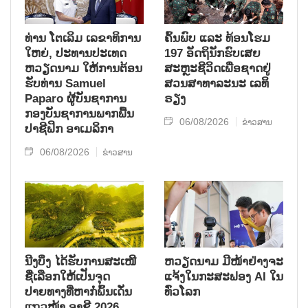
ທ່ານ ໂຕ​ເລິມ ເລ​ຂາ​ທິ​ການ​
ຄົ້ນ​ພົບ ແລະ ທ້ອນ​ໂຮມ
ໃຫຍ່, ປະ​ທານ​ປະ​ເທດ ​
197 ອັດ​ຖິ​ນັກ​ຮົບ​ເສຍ​
ຫວຽດ​ນາມ ໃຫ້​ການ​ຕ້ອນ​
ສະຫຼະ​ຊີ​ວິດ​ເພື່ອ​ຊາດ​ຢູ່​
ຮັບ​ທ່ານ Samuel
ສວນ​ສາ​ທາ​ລະ​ນະ ເລ​ທິ​
Paparo ຜູ້​ບັນ​ຊາ​ການ
ຣຽງ
ກອງ​ບັນ​ຊາ​ການພາກ​ພື້ນ​
06/08/2026
ຂ່າວສານ
ປາ​ຊີ​ຟິກ ອາ​ເມ​ລິ​ກາ
06/08/2026
ຂ່າວສານ
ນີງບິ່ງ ໄດ້ຮັບການສະເໜີ
ຫວຽດນາມ ມີໜ້າຢ່າງຈະ
ຊື່ເລືອກໃຫ້ເປັນຈຸດ
ແຈ້ງໃນກະສະຟອງ AI ໃນ
ປາຍທາງທີ່ຫາກໍ່ພົ້ນເດັ່ນ
ທົ່ວໂລກ
ແຖວໜ້າ ອາຊີ 2026