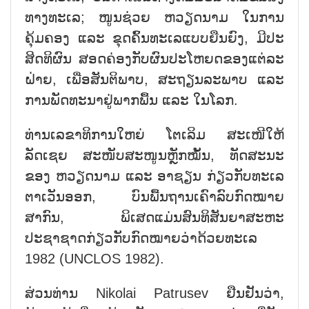
ທາງທະເລ; ໜູນຊ່ວຍ ຫວຽດນາມ ໃນການ
ຄຸ້ມຄອງ ແລະ ຂຸດຄົ້ນທະເລແບບຍືນຍົງ, ມີປະ
ສິດທິຜົນ ສອດຄ່ອງກັບຜົນປະໂຫຍດຂອງແຕ່ລະ
ຝ່າຍ, ເພື່ອສັນຕິພາບ, ສະຖຽນລະພາບ ແລະ
ການພັດທະນາຢູ່ພາກພື້ນ ແລະ ໃນໂລກ.
ທ່ານເລຂາທິການໃຫຍ່ ໂຕເລິມ ສະເໜີໃຫ້
ລັດເຊຍ ສະໜັບສະໜູນຫຼັກໝັ້ນ, ທັດສະນະ
ຂອງ ຫວຽດນາມ ແລະ ອາຊຽນ ກ່ຽວກັບທະເລ
ຕາເວັນອອກ, ບົນພື້ນຖານເຄົາລົບກົດໝາຍ
ສາກົນ, ພິເສດແມ່ນສົນທິສັນຍາສະຫະ
ປະຊາຊາດກ່ຽວກັບກົດໝາຍວ່າດ້ວຍທະເລ
1982 (UNCLOS 1982).
ສ່ວນທ່ານ Nikolai Patrusev ຢືນຢັນວ່າ,