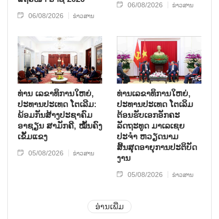
06/08/2026
ຂ່າວສານ
06/08/2026
ຂ່າວສານ
ທ່ານ ເລຂາທິການໃຫຍ່,
ທ່ານເລຂາທິການໃຫຍ່,
ປະທານປະເທດ ໂຕເລີມ:
ປະທານປະເທດ ໂຕເລິມ
ພ້ອມກັນສ້າງປະຊາຄົມ
ຕ້ອນຮັບເອກອັກຄະ
ອາຊຽນ ສາມັກຄີ, ໝັ້ນຄົງ
ລັດຖະທູດ ມາເລເຊຍ
ເຂັ້ມແຂງ
ປະຈຳ ຫວຽດນາມ
ສິ້ນສຸດອາຍຸການປະຕິບັດ
05/08/2026
ຂ່າວສານ
ງານ
05/08/2026
ຂ່າວສານ
ອ່ານເພີ່ມ