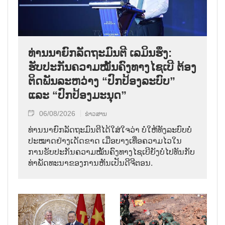
ທ່ານນາຍົກລັດຖະມົນຕີ ເລມິນຮຶງ:
ຮັບປະກັນຄວາມໝັ້ນຄົງທາງໄຊເບີ ຕ້ອງ
ຕິດພັນລະຫວ່າງ “ປົກປ້ອງລະບົບ”
ແລະ “ປົກປ້ອງມະນຸດ”
06/08/2026
ຂ່າວສານ
ທ່ານນາຍົກລັດຖະມົນຕີໄດ້ໃສ່ໃຈວ່າ ບໍ່ໃຫ້ທັງລະບົບບໍ່
ປະໝາດຢ່າງເດັດຂາດ ເມື່ອບາງເທື່ອຄວາມໄວໃນ
ການຮັບປະກັນຄວາມໝັ້ນຄົງທາງໄຊເບີຍັງບໍ່ໄປທັນກັບ
ທ່າພັດທະນາຂອງການຫັນເປັນດີຈີຕອນ.