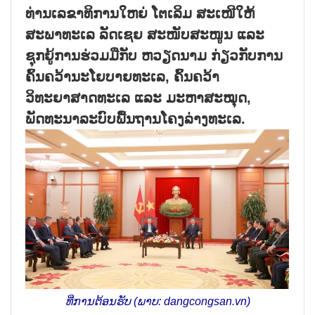
ທ່ານເລຂາທິການໃຫຍ່ ໂຕເລິມ ສະເໜີໃຫ້
ສະພາທະເລ ລັດເຊຍ ສະໜັບສະໜູນ ແລະ
ຊຸກຍູ້ການຮ່ວມມືກັບ ຫວຽດນາມ ກ່ຽວກັບການ
ຄົ້ນຄວ້ານະໂຍບາຍທະເລ, ຄົ້ນຄວ້າ
ວິທະຍາສາດທະເລ ແລະ ມະຫາສະໝຸດ,
ພັດທະນາລະບົບພື້ນຖານໂຄງລ່າງທະເລ.
ທີ່ການຕ້ອນຮັບ (ພາບ: dangcongsan.vn)