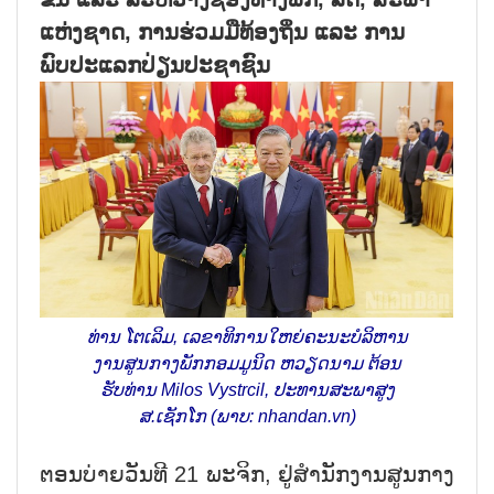
ແຫ່ງຊາດ, ການຮ່ວມມືທ້ອງຖິ່ນ ແລະ ການ
ພົບປະແລກປ່ຽນປະຊາຊົນ
ທ່ານ ໂຕເລິມ, ເລຂາທິການໃຫຍ່ຄະນະບໍລິຫານ
ງານສູນກາງພັກກອມມູນິດ ຫວຽດນາມ ຕ້ອນ
ຮັບທ່ານ Milos Vystrcil, ປະທານສະພາສູງ
ສ.ເຊັກໂກ (ພາບ: nhandan.vn)
ຕອນບ່າຍວັນທີ 21 ພະຈິກ, ຢູ່ສຳນັກງານສູນກາງ