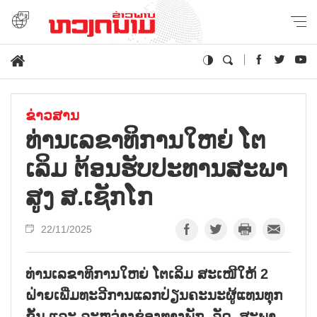
ຂ່າວສານ
ທ່ານເລຂາທິການໃຫຍ່ ໂຕ
ເລິມ ຕ້ອນຮັບປະທານສະພາ
ສູງ ສ.ເຊັກໂກ
22/11/2025
ທ່ານເລຂາທິການໃຫຍ່ ໂຕເລິມ ສະເໜີໃຫ້ 2
ຝ່າຍເພີ່ມທະວີການແລກປ່ຽນຄະນະຜູ້ແທນທຸກ
ຂັ້ນ ແລະ ລະຫວ່າງຊ່ອງທາງພັກ, ລັດ, ສະພາ