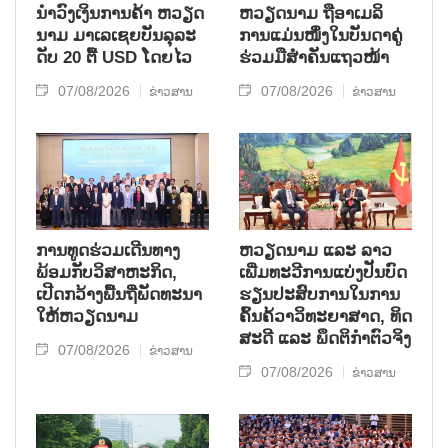
ນຳ​ວົງ​ເງິນ​ການ​ຄ້າ ຫວຽດ​
ຫ​ວຽດ​ນາມ ຖື​ອາ​ເມ​ລິ​
ນາມ ມາ​ເລ​ເຊຍ​ບັນ​ລຸ​ລະ​
ການ​ແມ່ນ​ໜຶ່ງ​ໃນ​ບັນ​ດາ​ຄູ່​
ດັບ 20 ຕື້ USD ໂດຍ​ໄວ
ຮ່ວມ​ມື​ສຳ​ຄັນ​ແຖວ​ໜ້າ
07/08/2026
07/08/2026
ຂ່າວສານ
ຂ່າວສານ
ການ​ທູດ​ຮ່ວມ​ເດີນ​ທາງ​
ຫວຽດ​ນາມ ແລະ ລາວ​
ພ້ອມກັບ​ວິ​ສາ​ຫະ​ກ​ິດ,
ເພີ່ມ​ທະ​ວີ​ການ​ແບ່​ງ​ປັນ​ບົດ​
ເປີດກວ້າງ​ພື້ນ​ຖີ່​ພັດ​ທະ​ນາ​
ຮຽນ​ປະ​ສົບ​ການ​ໃນ​ການ​
ໃຫ້​ຫວຽດ​ນາມ
ຄົ້ນ​ຄ້​ວາ​ວິ​ທະ​ຍາ​ສາດ, ທິດ​
ສະ​ດີ ແລະ ພຶດ​ຕິ​ກຳຕົວ​ຈິງ
07/08/2026
ຂ່າວສານ
07/08/2026
ຂ່າວສານ