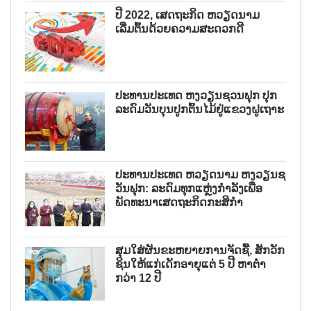
ປີ 2022, ເສດຖະກິດ ຫວຽດນາມ
ເລີ່ມຕົ້ນດ້ວຍຄວາມສະດວກດີ
ປະທານປະເທດ ຫງວຽນຊວນຟຸກ ປຸກ
ລະດົມວັນບຸນປູກຕົ້ນໄມ້ຢູ່ແຂວງຝູເຖາະ
ປະທານປະເທດ ຫວຽດນາມ ຫງວຽນຊ
ວັນຟຸກ: ລະດົມທຸກແຫຼ່ງກຳລັງເພື່ອ
ພັດທະນາເສດຖະກິດກະສິກຳ
ສຸມໃສ່ຜັນຂະຫຍາຍການຈັດຊື້, ສັກວັກ
ຊິນໃຫ້ແກ່ເດັກອາຍຸແຕ່ 5 ປີ ຫາຕ່ຳ
ກວ່າ 12 ປີ