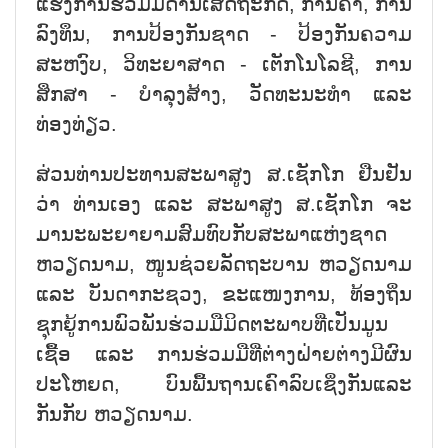
ແຮງການຮ່ວມມືດ້ານເສດຖະກິດ, ການຄ້າ, ການ
ລົງທຶນ, ການປ້ອງກັນຊາດ - ປ້ອງກັນຄວາມ
ສະຫງົບ, ວິທະຍາສາດ - ເຕັກໂນໂລຊີ, ການ
ສຶກສາ - ບຳລຸງສ້າງ, ວັດທະນະທຳ ແລະ
ທ່ອງທ່ຽວ.
ສ່ວນທ່ານປະທານສະພາສູງ ສ.ເຊັກໂກ ຢືນຢັນ
ວ່າ ທ່ານເອງ ແລະ ສະພາສູງ ສ.ເຊັກໂກ ຈະ
ມານະພະຍາຍາມສົມທົບກັບສະພາແຫ່ງຊາດ
ຫວຽດນາມ, ໜູນຊ່ວຍລັດຖະບານ ຫວຽດນາມ
ແລະ ບັນດາກະຊວງ, ຂະແໜງການ, ທ້ອງຖິ່ນ
ຊຸກຍູ້ການພົວພັນຮ່ວມມືມິດຕະພາບທີ່ເປັນມູນ
ເຊື້ອ ແລະ ການຮ່ວມມືທີ່ຕ່າງຝ່າຍຕ່າງມີຜົນ
ປະໂຫຍດ, ບົນພື້ນຖານເຄົາລົບເຊິ່ງກັນແລະ
ກັນກັບ ຫວຽດນາມ.