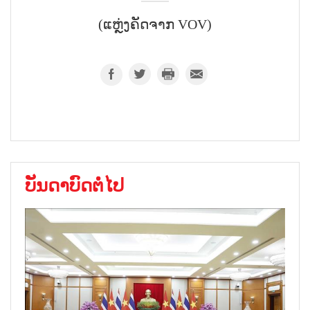
(ແຫຼ່ງຄັດຈາກ VOV)
ບັນດາບົດຕໍ່ໄປ