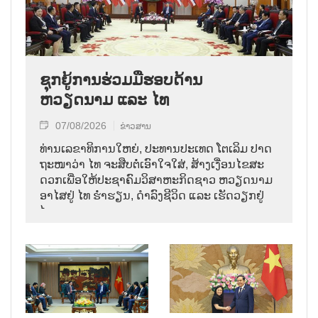
ຊຸກຍູ້ການຮ່ວມມືຮອບດ້ານ
ຫວຽດນາມ ແລະ ໄທ
07/08/2026
ຂ່າວສານ
ທ່ານ​ເລ​ຂາ​ທິ​ການ​ໃຫຍ່, ປະ​ທານ​ປະ​ເທດ ໂຕ​ເລິມ ປາດ​
ຖະ​ໜາ​ວ່າ ໄທ​ ຈະ​ສືບ​ຕໍ່​ເອົາ​ໃຈ​ໃສ່, ສ້າງ​ເງື່ອນ​ໄຂ​ສະ​
ດວກ​ເພື່ອ​ໃຫ້​ປະ​ຊາ​ຄົມ​ວ​ິ​ສາ​ຫະ​ກິດ​ຊາວ ຫວຽດ​ນາມ
ອາ​ໄສ​ຢູ່ ໄທ ຮ່ຳ​ຮຽນ, ດຳ​ລົງ​ຊີ​ວິດ ແລະ ເຮັດ​ວຽກ​ຢູ່​
ໄທ.