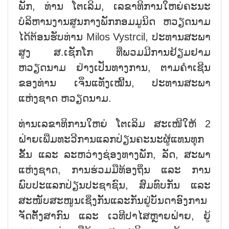
ພັກ, ທ່ານ ໂຕເລິມ, ເລຂາທິການໃຫຍ່ຄະນະ
ບໍລິຫານງານສູນກາງພັກກອມມູນິດ ຫວຽດນາມ
ໄດ້ຕ້ອນຮັບທ່ານ Milos Vystrcil, ປະທານສະພາ
ສູງ ສ.ເຊັກໂກ ທີ່ພວມມີການຢ້ຽມຢາມ
ຫວຽດນາມ ຢ່າງເປັນທາງການ, ຕາມຄຳເຊີນ
ຂອງທ່ານ ເຈິ່ນແທັງເໝີ້ນ, ປະທານສະພາ
ແຫ່ງຊາດ ຫວຽດນາມ.
ທ່ານເລຂາທິການໃຫຍ່ ໂຕເລິມ ສະເໜີໃຫ້ 2
ຝ່າຍເພີ່ມທະວີການແລກປ່ຽນຄະນະຜູ້ແທນທຸກ
ຂັ້ນ ແລະ ລະຫວ່າງຊ່ອງທາງພັກ, ລັດ, ສະພາ
ແຫ່ງຊາດ, ການຮ່ວມມືທ້ອງຖິ່ນ ແລະ ການ
ພົບປະແລກປ່ຽນປະຊາຊົນ, ສົມທົບກັນ ແລະ
ສະໜັບສະໜູນເຊິ່ງກັນແລະກັນຢູ່ບັນດາອົງການ
ຈັດຕັ້ງສາກົນ ແລະ ເວທີປາໄສຫຼາຍຝ່າຍ, ຍູ້