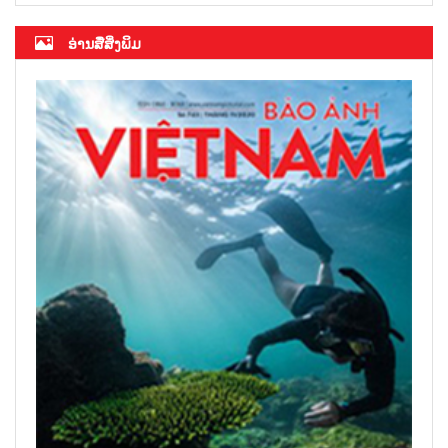
ອ່ານສື່ສິ່ງພິມ