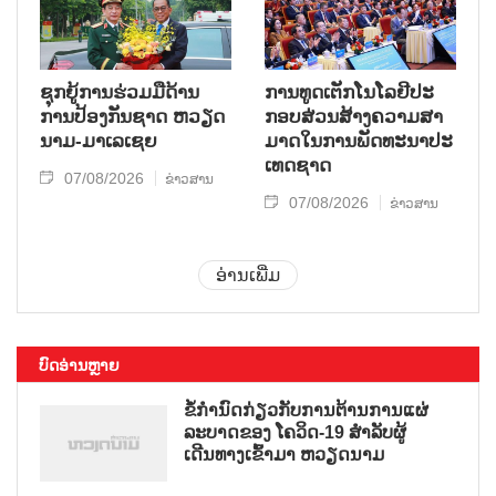
ຊຸກ​ຍູ້​ການ​ຮ່ວມ​ມື​ດ້ານ​
ການ​ທູດ​ເຕັກ​ໂນ​ໂລ​ຢີ​ປະ​
ການ​ປ້ອງ​ກັນ​ຊາດ ຫວຽດ​
ກອບ​ສ່ວນ​ສ້າງ​ຄວາມ​ສາ​
ນາມ-ມາ​ເລ​ເຊຍ
ມາດ​ໃນ​ການ​ພັດ​ທະ​ນາ​ປະ​
ເທດ​ຊາດ
07/08/2026
ຂ່າວສານ
07/08/2026
ຂ່າວສານ
ອ່ານເພີ່ມ
ບົດອ່ານຫຼາຍ
ຂໍ້ກຳນົດກ່ຽວກັບການຕ້ານການແຜ່
ລະບາດຂອງ ໂຄວິດ-19 ສຳລັບຜູ້
ເດີນທາງເຂົ້າມາ ຫວຽດນາມ