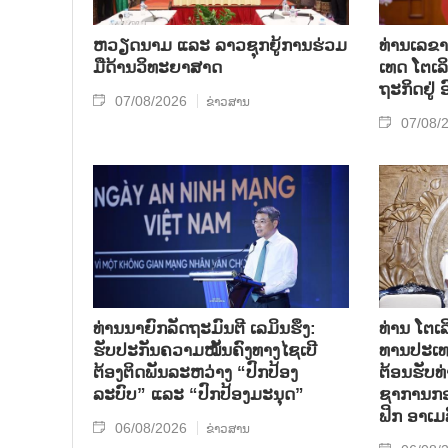
ຫວຽດ​ນາມ ແລະ ລາວ​ຊຸກ​ຍູ້​ການ​ຮ່ວມ​
ທ່ານ​ເລ​ຂາ
ມື​ດ້ານວ​ິ​ທະ​ຍາ​ສາດ
ເທດ ໂຕ​ເລິ
ຖະ​ກິດ​ຢູ່
07/08/2026
ຂ່າວສານ
07/08/
ທ່ານນາຍົກລັດຖະມົນຕີ ເລມິນຮຶງ:
ທ່ານ ໂຕ​ເລ
ຮັບປະກັນຄວາມໝັ້ນຄົງທາງໄຊເບີ
ທານ​ປະ​ເ
ຕ້ອງຕິດພັນລະຫວ່າງ “ປົກປ້ອງ
ຕ້ອນ​ຮັບ​
ລະບົບ” ແລະ “ປົກປ້ອງມະນຸດ”
ຊາ​ການກອງ
ຟິກ ອາ​ເມ​
06/08/2026
ຂ່າວສານ