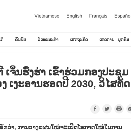
Vietnamese
English
Français
Españo
ດີ
ຄົ້ນພົບ
ວັດທະນະທຳ
ເສດຖະກິດ
ເຫດການ - ບຸກຄົນ
ເຈິ່ນຮົ່ງຮ່າ ເຂົ້າຮ່ວມກອງປະຊຸມ
ເງະອານຮອດປີ 2030, ວິໄສທັດ
ເນັ້ນໜັກວ່າ, ການວາງແຜນໃໝ່ຈະເປີດໂອກາດໃໝ່ໃນການ