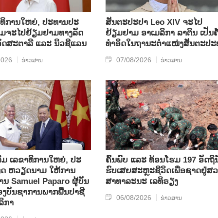
​ທິ​ການ​ໃຫຍ່, ປ​ະ​ທານ​ປະ​
ສັນຕະປະປາ Leo XIV ຈະໄປ
ມ​ຈະ​ໄປ​ຢ້ຽມ​ຢາມ​ທາງ​ລັດ​
ຢ້ຽມຢາມ ອາເມລິກາ ລາຕິນ ເປັນຄັ
 ອົດ​ສະ​ຕາ​ລີ ແລະ ນິວ​ຊີ​ແລນ
ທຳອິດໃນຖານະຕຳແໜ່ງສັນຕະປະ
2026
07/08/2026
ຂ່າວສານ
ຂ່າວສານ
ິມ ເລ​ຂາ​ທິ​ການ​ໃຫຍ່, ປະ​
ຄົ້ນ​ພົບ ແລະ ທ້ອນ​ໂຮມ 197 ອັດ​ຖິ​ນ
ທດ ​ຫວຽດ​ນາມ ໃຫ້​ການ​
ຮົບ​ເສຍ​ສະຫຼະ​ຊີ​ວິດ​ເພື່ອ​ຊາດ​ຢູ່​ສວ
ທ່ານ Samuel Paparo ຜູ້​ບັນ​
ສາ​ທາ​ລະ​ນະ ເລ​ທິ​ຣຽງ
​ບັນ​ຊາ​ການພາກ​ພື້ນ​ປາ​ຊີ​
06/08/2026
ຂ່າວສານ
ລິ​ກາ