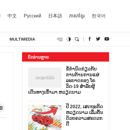
l
中文
Русский
日本語
ភាសាខ្មែរ
한국어
MULTIMEDIA
ບົດອ່ານຫຼາຍ
ຂໍ້ກຳນົດກ່ຽວກັບ
ການຕ້ານການແຜ່
ລະບາດຂອງ ໂຄ
ວິດ-19 ສຳລັບຜູ້
ເດີນທາງເຂົ້າມາ ຫວຽດນາມ
ປີ 2022, ເສດຖະກິດ
ຫວຽດນາມ ເລີ່ມຕົ້ນ
ດ້ວຍຄວາມສະດວກ
ດີ