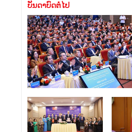
ບັນດາບົດຕໍ່ໄປ