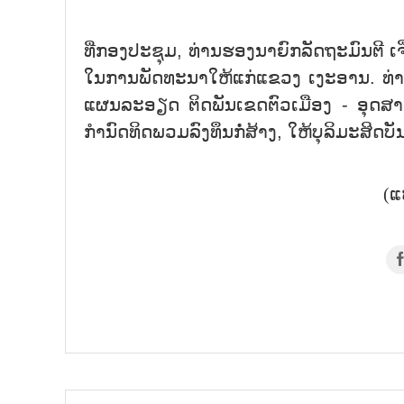
ທີ່ກອງປະຊຸມ, ທ່ານຮອງນາຍົກລັດຖະມົນຕີ ເ
ໃນການພັດທະນາໃຫ້ແກ່ແຂວງ ເງະອານ. ທ່
ແຜນລະອຽດ ຕິດພັນເຂດຕົວເມືອງ - ອຸດສາ
ກຳນົດທິດພວມລົງທຶນກໍ່ສ້າງ, ໃຫ້ບຸລິມະສິດ
(ແ