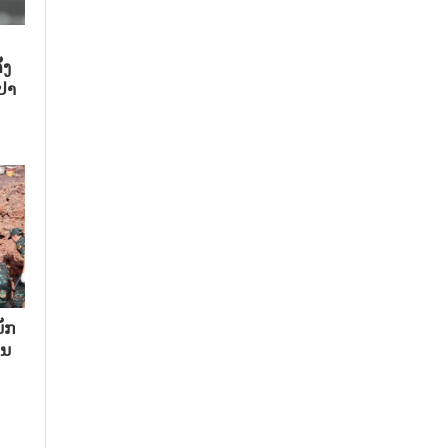
້ງ
ປາ
ັກ​
ນ​