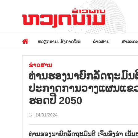
ຫວຽດນາມ- ສັງກາດໃໝ່
ຂ່າວສານ
ສາລະຄະ
ຂ່າວສານ
ທ່ານຮອງນາຍົກລັດຖະມົນຕີ 
ປະກາດການວາງແຜນແຂວງ 
ຮອດປີ 2050
14/01/2024
ທ່ານຮອງນາຍົກລັດຖະມົນຕີ ເຈິ່ນຮົ່ງຮ່າ 