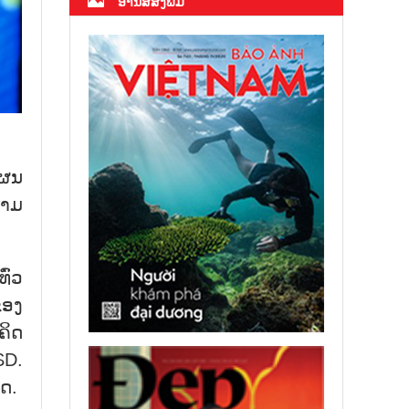
ອ່ານສື່ສິ່ງພິມ
ແຜນ
ນາມ
ົ່ວ
ຂອງ
ຄິດ
SD.
ທດ.