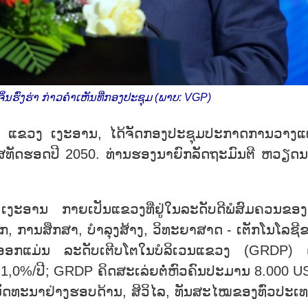
ິ່ນຮົ່ງຮ່າ ກ່າວຄຳເຫັນທີ່ກອງປະຊຸມ (ພາບ: VGP)
ວິງ, ແຂວງ ເງະອານ, ໄດ້ຈັດກອງປະຊຸມປະກາດການວາງ
ສທັດຮອດປີ 2050. ທ່ານຮອງນາຍົກລັດຖະມົນຕີ ຫວຽດ
ອານ ກາຍເປັນແຂວງທີ່ຢູ່ໃນລະດັບດີພໍສົມຄວນຂອງທ
, ການສຶກສາ, ບຳລຸງສ້າງ, ວິທະຍາສາດ - ເຕັກໂນໂລຊີ
າງອອກແມ່ນ ລະດັບເຕີບໂຕໃນບໍລິເວນແຂວງ (GRDP) 
1,0%/ປີ; GRDP ຄິດສະເລ່ຍຕໍ່ຫົວຄົນປະມານ 8.000 U
ັດທະນາຢ່າງຮອບດ້ານ, ສິວິໄລ, ທັນສະໄໝຂອງທົ່ວປະເ