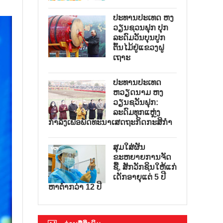
ປະທານປະເທດ ຫງ
ວຽນຊວນຟຸກ ປຸກ
ລະດົມວັນບຸນປູກ
ຕົ້ນໄມ້ຢູ່ແຂວງຝູ
ເຖາະ
ປະທານປະເທດ
ຫວຽດນາມ ຫງ
ວຽນຊວັນຟຸກ:
ລະດົມທຸກແຫຼ່ງ
ກຳລັງເພື່ອພັດທະນາເສດຖະກິດກະສິກຳ
ສຸມໃສ່ຜັນ
ຂະຫຍາຍການຈັດ
ຊື້, ສັກວັກຊິນໃຫ້ແກ່
ເດັກອາຍຸແຕ່ 5 ປີ
ຫາຕ່ຳກວ່າ 12 ປີ