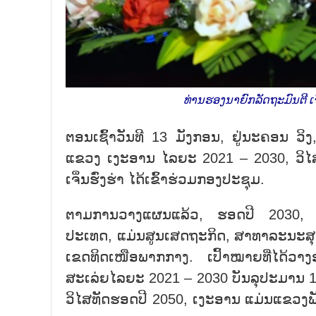
ທ່ານຮອງນາຍົກລັດຖະມົນຕີ ເຈ
ຕອນເຊົ້າວັນທີ 13 ມັງກອນ, ຢູ່ນະຄອນ 
ແຂວງ ເງະອານ ໄລຍະ 2021 – 2030, ວິໄ
ເຈິ່ນຮົ່ງຮ່າ ໄດ້ເຂົ້າຮ່ວມກອງປະຊຸມ.
ຕາມການວາງແຜນແລ້ວ, ຮອດປີ 2030, ເງະ
ປະເທດ, ແມ່ນສູນເສດຖະກິດ, ສາທາລະນະສຸກ
ເຂດທິດເໜືອພາກກາງ. ເປົ້າໝາຍທີ່ໄດ້ວ
ສະເລ່ຍໄລຍະ 2021 – 2030 ບັນລຸປະມານ 1
ວິໄສທັດຮອດປີ 2050, ເງະອານ ແມ່ນແຂວງພ