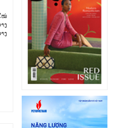
ໃໝ່
ວາງ
່າງ