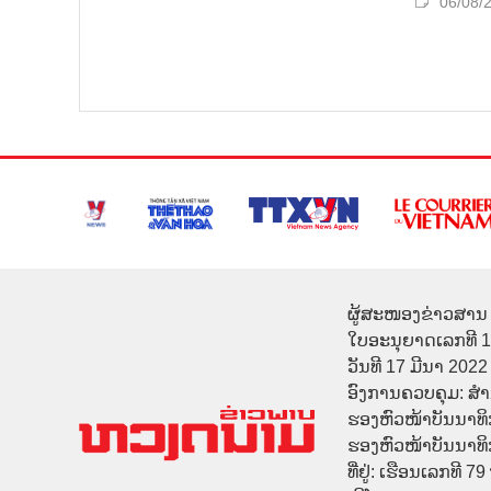
06/08/
ຜູ້ສະໜອງຂ່າວສານ 
ໃບອະນຸຍາດເລກທີ 
ວັນທີ 17 ມີນາ 2022
ອົງການຄວບຄຸມ: ສ
ຮອງຫົວໜ້າບັນນາທິ
ຮອງຫົວໜ້າບັນນາທິກາ
ທີ່ຢູ່: ເຮືອນເລກທີ 7