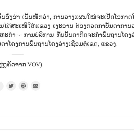
ຈິ່ນຮົ່ງຮ່າ ເນັ້ນໜັກວ່າ, ການວາງແຜນໃໝ່ຈະເປີດໂອກາດ
ານໄດ້ສະເໜີໃຫ້ແຂວງ ເງະອານ ຕ້ອງກວດກາບັນດາການ
ຫະກຳ - ການບໍລິການ ກັບບັນດາກິດຈະກຳພື້ນຖານໂຄງລ
ບັນດາໂຄງການພື້ນຖານໂຄງລ່າງເຊື່ອມຕໍ່ເຂດ, ແຂວງ.
ຫຼ່ງຄັດຈາກ VOV)