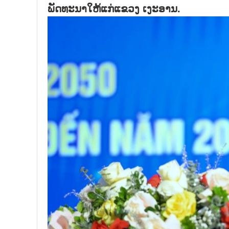
ພັດທະນາໃຫ້ແກ່ແຂວງ ເງະອານ.