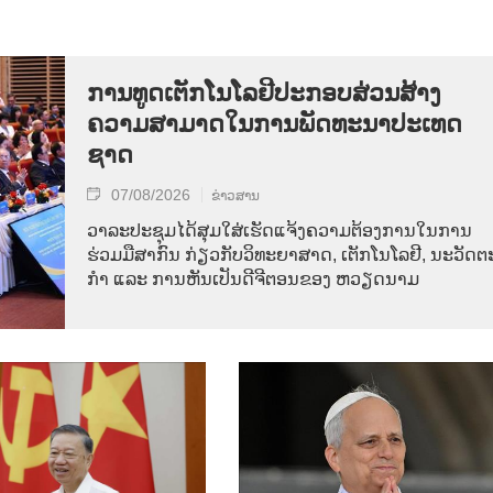
ການ​ທູດ​ເຕັກ​ໂນ​ໂລ​ຢີ​ປະ​ກອບ​ສ່ວນ​ສ້າງ​
ຄວາມ​ສາ​ມາດ​ໃນ​ການ​ພັດ​ທະ​ນາ​ປະ​ເທດ​
ຊາດ
07/08/2026
ຂ່າວສານ
ວາ​ລະ​ປະ​ຊຸມ​ໄດ້​ສຸມ​ໃສ່​ເຮັດ​ແຈ້ງ​ຄວາມ​ຕ້ອງ​ການ​ໃນ​ການ​
ຮ່ວມ​ມື​ສາ​ກົນ ກ່ຽວ​ກັບ​ວິ​ທະ​ຍາ​ສາດ, ເຕັກ​ໂນ​ໂລ​ຢີ, ນະ​ວັດ​ຕະ
ກຳ ແລະ ການ​ຫັນ​ເປັນ​ດີ​ຈີ​ຕອນ​ຂອງ ຫວຽດ​ນາມ