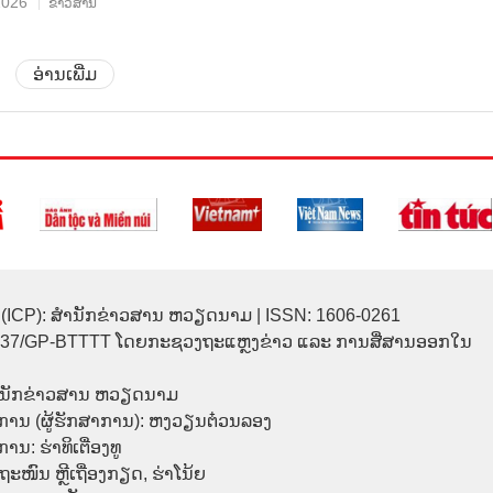
2026
ຂ່າວສານ
ອ່ານເພີ່ມ
(ICP): ສຳນັກຂ່າວສານ ຫວຽດນາມ | ISSN: 1606-0261
137/GP-BTTTT ໂດຍກະຊວງຖະແຫຼງຂ່າວ ແລະ ການສື່ສານອອກໃນ
ຳນັກຂ່າວສານ ຫວຽດນາມ
ການ (ຜູ້ຮັກສາການ): ຫງວຽນຕ໋ວນລອງ
ນ: ຮ່າທິເຕື່ອງທູ
9 ຖະໜົນ ຫຼີເຖື່ອງກຽດ, ຮ່າໂນ້ຍ